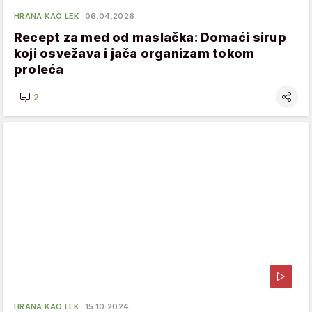
HRANA KAO LEK
06.04.2026.
Recept za med od maslačka: Domaći sirup
koji osvežava i jača organizam tokom
proleća
2
HRANA KAO LEK
15.10.2024.