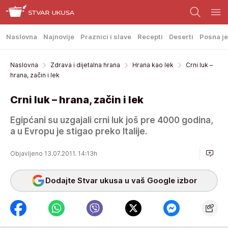
Naslovna
Najnovije
Praznici i slave
Recepti
Deserti
Posna je
Naslovna
Zdrava i dijetalna hrana
Hrana kao lek
Crni luk –
hrana, začin i lek
Crni luk – hrana, začin i lek
Egipćani su uzgajali crni luk još pre 4000 godina,
a u Evropu je stigao preko Italije.
Objavljeno 13.07.2011. 14:13h
Dodajte Stvar ukusa u vaš Google izbor