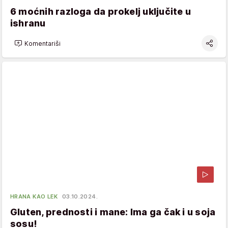
6 moćnih razloga da prokelj uključite u
ishranu
Komentariši
HRANA KAO LEK
03.10.2024.
Gluten, prednosti i mane: Ima ga čak i u soja
sosu!