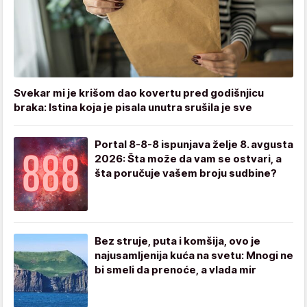
Svekar mi je krišom dao kovertu pred godišnjicu
braka: Istina koja je pisala unutra srušila je sve
Portal 8-8-8 ispunjava želje 8. avgusta
2026: Šta može da vam se ostvari, a
šta poručuje vašem broju sudbine?
Bez struje, puta i komšija, ovo je
najusamljenija kuća na svetu: Mnogi ne
bi smeli da prenoće, a vlada mir