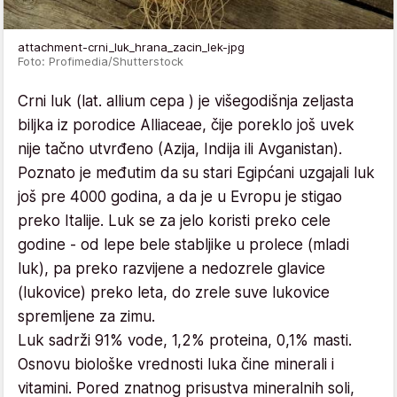
attachment-crni_luk_hrana_zacin_lek-jpg
Foto: Profimedia/Shutterstock
Crni luk (lat. allium cepa ) je višegodišnja zeljasta
biljka iz porodice Alliaceae, čije poreklo još uvek
nije tačno utvrđeno (Azija, Indija ili Avganistan).
Poznato je međutim da su stari Egipćani uzgajali luk
još pre 4000 godina, a da je u Evropu je stigao
preko Italije. Luk se za jelo koristi preko cele
godine - od lepe bele stabljike u prolece (mladi
luk), pa preko razvijene a nedozrele glavice
(lukovice) preko leta, do zrele suve lukovice
spremljene za zimu.
Luk sadrži 91% vode, 1,2% proteina, 0,1% masti.
Osnovu biološke vrednosti luka čine minerali i
vitamini. Pored znatnog prisustva mineralnih soli,