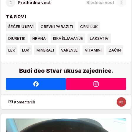
Prethodna vest
Sledeća vest
TAGOVI
ŠEĆER U KRVI
CREVNI PARAZITI
CRNI LUK
DIURETIK
HRANA
ISKAŠLJAVANJE
LAKSATIV
LEK
LUK
MINERALI
VARENJE
VITAMINI
ZAČIN
Budi deo Stvar ukusa zajednice.
Komentariši