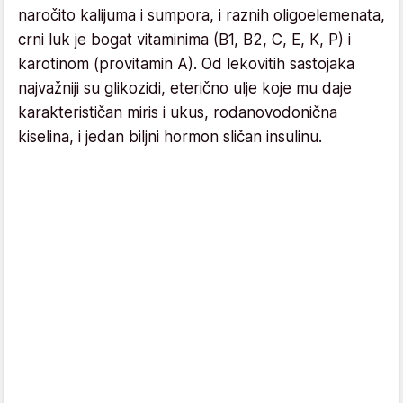
naročito kalijuma i sumpora, i raznih oligoelemenata,
crni luk je bogat vitaminima (B1, B2, C, E, K, P) i
karotinom (provitamin A). Od lekovitih sastojaka
najvažniji su glikozidi, eterično ulje koje mu daje
karakterističan miris i ukus, rodanovodonična
kiselina, i jedan biljni hormon sličan insulinu.