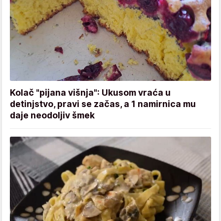
Kolač "pijana višnja": Ukusom vraća u
detinjstvo, pravi se začas, a 1 namirnica mu
daje neodoljiv šmek