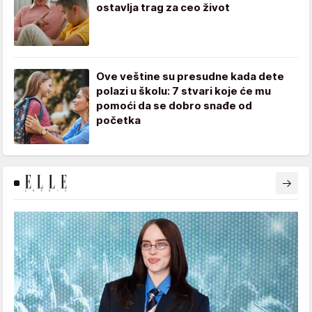
ostavlja trag za ceo život
Ove veštine su presudne kada dete
polazi u školu: 7 stvari koje će mu
pomoći da se dobro snađe od
početka