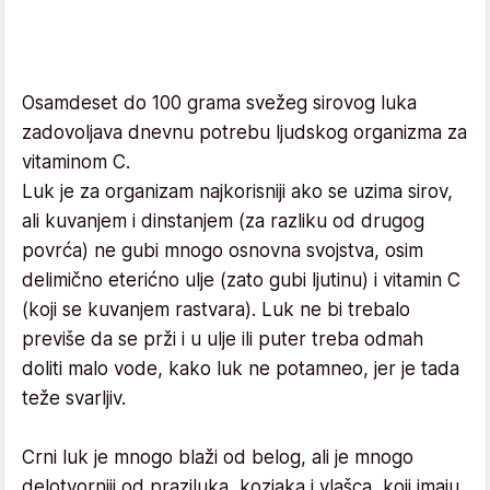
Osamdeset do 100 grama svežeg sirovog luka
zadovoljava dnevnu potrebu ljudskog organizma za
vitaminom C.
Luk je za organizam najkorisniji ako se uzima sirov,
ali kuvanjem i dinstanjem (za razliku od drugog
povrća) ne gubi mnogo osnovna svojstva, osim
delimično eterićno ulje (zato gubi ljutinu) i vitamin C
(koji se kuvanjem rastvara). Luk ne bi trebalo
previše da se prži i u ulje ili puter treba odmah
doliti malo vode, kako luk ne potamneo, jer je tada
teže svarljiv.
Crni luk je mnogo blaži od belog, ali je mnogo
delotvorniji od praziluka, kozjaka i vlašca, koji imaju