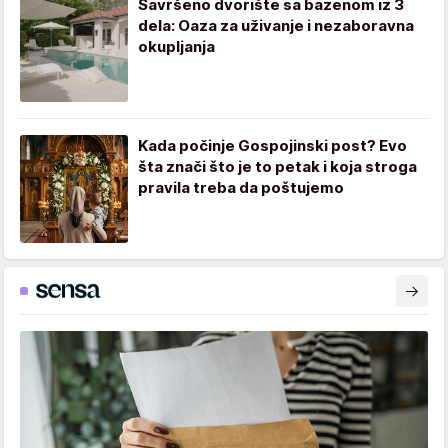
Savršeno dvorište sa bazenom iz 3
dela: Oaza za uživanje i nezaboravna
okupljanja
Kada počinje Gospojinski post? Evo
šta znači što je to petak i koja stroga
pravila treba da poštujemo