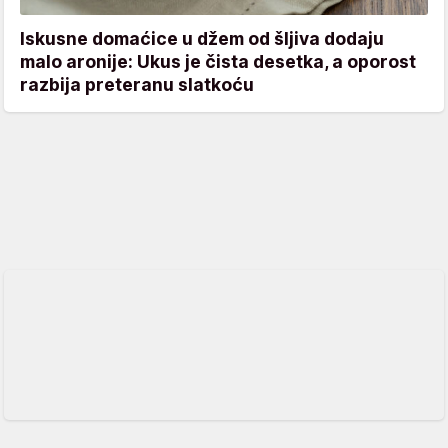
Iskusne domaćice u džem od šljiva dodaju
malo aronije: Ukus je čista desetka, a oporost
razbija preteranu slatkoću