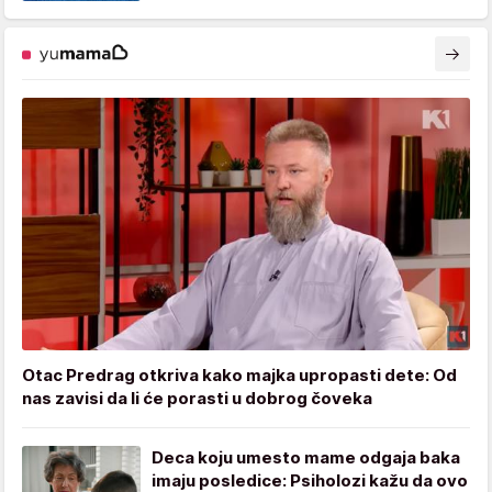
Otac Predrag otkriva kako majka upropasti dete: Od
nas zavisi da li će porasti u dobrog čoveka
Deca koju umesto mame odgaja baka
imaju posledice: Psiholozi kažu da ovo