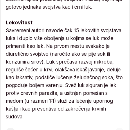
gotovo jednaka svojstva kao i crni luk.
Lekovitost
Savremeni autori navode čak 15 lekovitih svojstava
luka i duplo više oboljenja u kojima se luk može
primeniti kao lek. Na prvom mestu svakako je
diuretično svojstvo (naročito ako se pije sok ili
konzumira sirov). Luk sprečava razvoj mikroba,
reguliše šećer u krvi, olakšava iskašljavanje, deluje
kao laksativ, podstiče lučenje želudačnog soka, što
pogoduje boljem varenju. Svež luk siguran je lek
protiv crevnih parazita, a usitnjen pomešan s
medom (u razmeri 1:1) služi za lečenje upornog
kašlja i kao preventiva od zakrečenja krvnih
sudova.