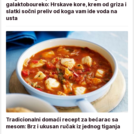
galaktoboureko: Hrskave kore, krem od griza i
slatki sočni preliv od koga vam ide voda na
usta
Tradicionalni domaći recept za bećarac sa
mesom: Brz i ukusan ručak iz jednog tiganja