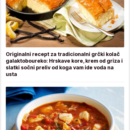
Originalni recept za tradicionalni grčki kolač
galaktoboureko: Hrskave kore, krem od griza i
slatki sočni preliv od koga vam ide voda na
usta