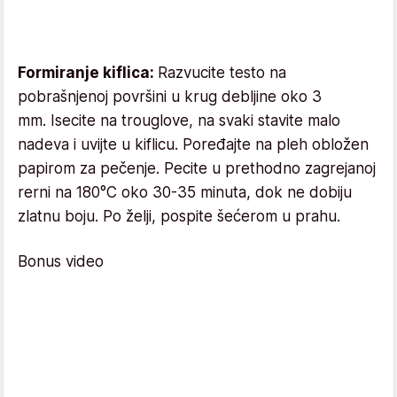
Formiranje kiflica:
Razvucite testo na
pobrašnjenoj površini u krug debljine oko 3
mm. Isecite na trouglove, na svaki stavite malo
nadeva i uvijte u kiflicu. Poređajte na pleh obložen
papirom za pečenje. Pecite u prethodno zagrejanoj
rerni na 180°C oko 30-35 minuta, dok ne dobiju
zlatnu boju. Po želji, pospite šećerom u prahu.
Bonus video