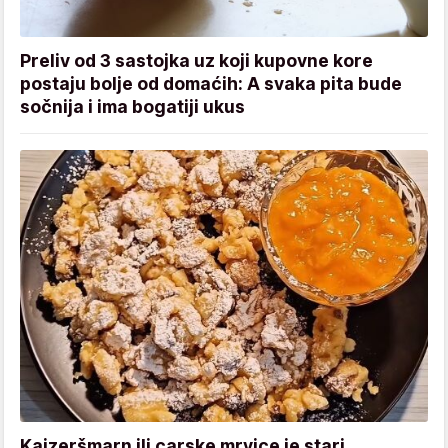
Preliv od 3 sastojka uz koji kupovne kore
postaju bolje od domaćih: A svaka pita bude
sočnija i ima bogatiji ukus
Kajzeršmarn ili carske mrvice je stari