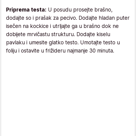
Priprema testa:
U posudu prosejte brašno,
dodajte so i prašak za pecivo. Dodajte hladan puter
isečen na kockice i utrljajte ga u brašno dok ne
dobijete mrvičastu strukturu. Dodajte kiselu
pavlaku i umesite glatko testo. Umotajte testo u
foliju i ostavite u frižideru najmanje 30 minuta.