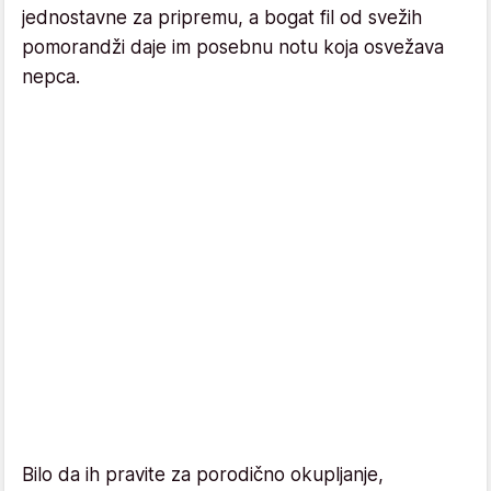
jednostavne za pripremu, a bogat fil od svežih
pomorandži daje im posebnu notu koja osvežava
nepca.
Bilo da ih pravite za porodično okupljanje,