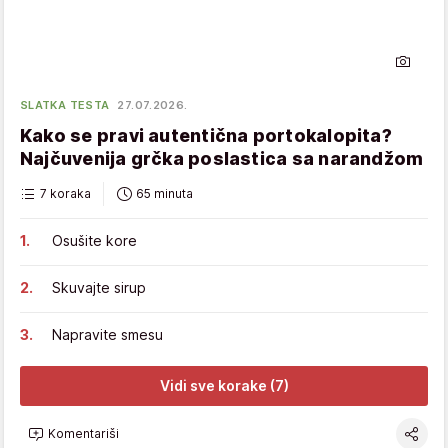
SLATKA TESTA
27.07.2026.
Kako se pravi autentična portokalopita?
Najčuvenija grčka poslastica sa narandžom
7 koraka
65 minuta
Osušite kore
Skuvajte sirup
Napravite smesu
Vidi sve korake (7)
Komentariši