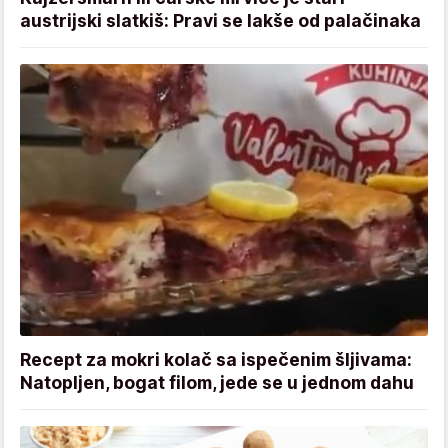
austrijski slatkiš: Pravi se lakše od palačinaka
Recept za mokri kolač sa ispečenim šljivama:
Natopljen, bogat filom, jede se u jednom dahu