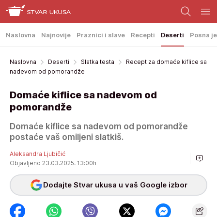
Naslovna
Najnovije
Praznici i slave
Recepti
Deserti
Posna je
Naslovna
Deserti
Slatka testa
Recept za domaće kiflice sa
nadevom od pomorandže
Domaće kiflice sa nadevom od
pomorandže
Domaće kiflice sa nadevom od pomorandže
postaće vaš omiljeni slatkiš.
Aleksandra Ljubičić
Objavljeno 23.03.2025. 13:00h
Dodajte Stvar ukusa u vaš Google izbor