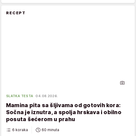
RECEPT
SLATKA TESTA
04.08.2026.
Mamina pita sa šljivama od gotovih kora:
Sočna je iznutra, a spolja hrskava i obilno
posuta šećerom u prahu
6 koraka
60 minuta