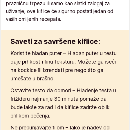
prazničnu trpezu ili samo kao slatki zalogaj za
uživanje, ove kiflice će sigurno postati jedan od
vaših omiljenih recepata.
Saveti za savršene kiflice:
Koristite hladan puter
– Hladan puter u testu
daje prhkost i finu teksturu. Možete ga iseći
na kockice ili izrendati pre nego što ga
umešate u brašno.
Ostavite testo da odmori
– Hlađenje testa u
frižideru najmanje 30 minuta pomaže da
bude lakše za rad i da kiflice zadrže oblik
prilikom pečenja.
Ne prepunjavajte filom
– Iako je nadev od