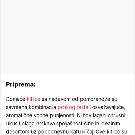
Priprema:
Domaće
kiflice
sa nadevom od pomorandže su
savršena kombinacija
prhkog testa
i osvežavajuće,
aromatične voćne punjenosti. Njihov lagani citrusni
ukus i blago hrskava spoljašnost čine ih idealnim
desertom uz popodnevnu kafu ili čaj. Ove kiflice su