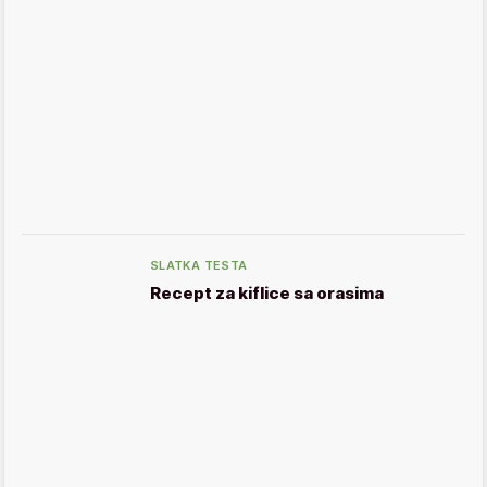
SLATKA TESTA
Recept za kiflice sa orasima