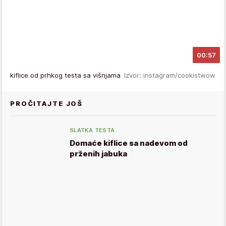
00:57
kiflice od prhkog testa sa višnjama
Izvor: instagram/cookistwow
PROČITAJTE JOŠ
SLATKA TESTA
Domaće kiflice sa nadevom od
prženih jabuka