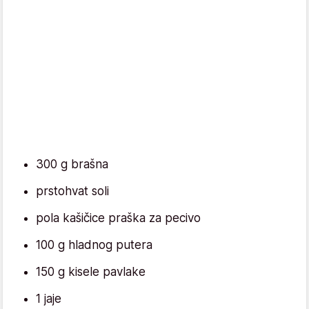
300 g brašna
prstohvat soli
pola kašičice praška za pecivo
100 g hladnog putera
150 g kisele pavlake
1 jaje