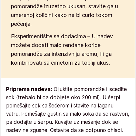
pomorandže izuzetno ukusan, stavite ga u
umerenoj količini kako ne bi curio tokom
pečenja.
Eksperimentišite sa dodacima
– U nadev
možete dodati malo rendane korice
pomorandže za intenzivniju aromu, ili ga
kombinovati sa cimetom za topliji ukus.
Priprema nadeva:
Oljuštite pomorandže i iscedite
sok (trebalo bi da dobijete oko 200 ml). U šerpi
pomešajte sok sa šećerom i stavite na laganu
vatru. Pomešajte gustin sa malo soka da se rastvori,
pa dodajte u šerpu. Kuvajte uz mešanje dok se
nadev ne zgusne. Ostavite da se potpuno ohladi.