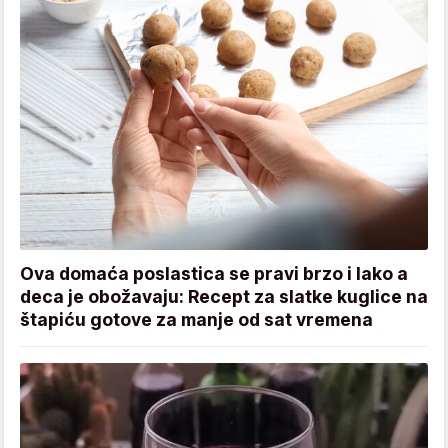
Ova domaća poslastica se pravi brzo i lako a
deca je obožavaju: Recept za slatke kuglice na
štapiću gotove za manje od sat vremena