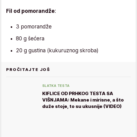
Fil od pomorandže
:
3 pomorandže
80 g šećera
20 g gustina (kukuruznog skroba)
PROČITAJTE JOŠ
SLATKA TESTA
KIFLICE OD PRHKOG TESTA SA
VIŠNJAMA: Mekane i mirisne, a što
duže stoje, to su ukusnije (VIDEO)