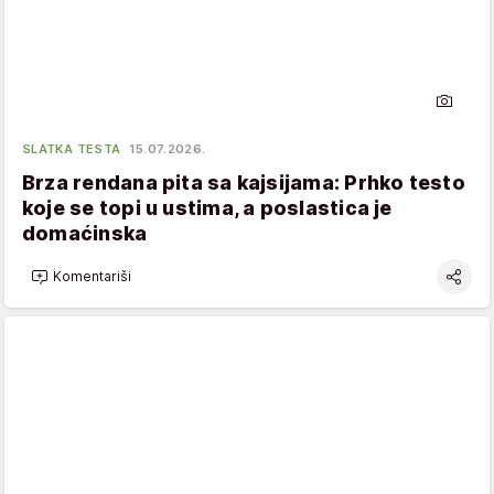
SLATKA TESTA
15.07.2026.
Brza rendana pita sa kajsijama: Prhko testo
koje se topi u ustima, a poslastica je
domaćinska
Komentariši