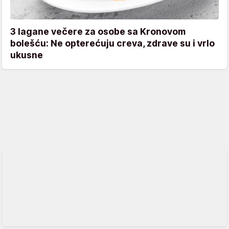
3 lagane večere za osobe sa Kronovom
bolešću: Ne opterećuju creva, zdrave su i vrlo
ukusne