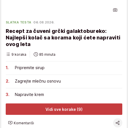
SLATKA TESTA
06.08.2026.
Recept za čuveni grčki galaktobureko:
Najlepši kolač sa korama koji ćete napraviti
ovog leta
9 koraka
85 minuta
Pripremite sirup
Zagrejte mlečnu osnovu
Napravite krem
Vidi sve korake (9)
Komentariši