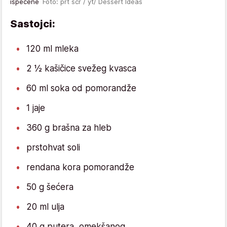
ispečene
Foto: prt scr / yt/ Dessert Ideas
Sastojci:
120 ml mleka
2 ½ kašičice svežeg kvasca
60 ml soka od pomorandže
1 jaje
360 g brašna za hleb
prstohvat soli
rendana kora pomorandže
50 g šećera
20 ml ulja
40 g putera, omekšanog