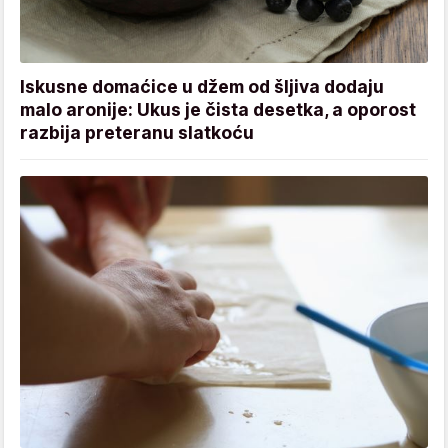
Iskusne domaćice u džem od šljiva dodaju
malo aronije: Ukus je čista desetka, a oporost
razbija preteranu slatkoću