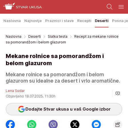
Naslovna
Najnovije
Praznici i slave
Recepti
Deserti
Posna je
Naslovna
Deserti
Slatka testa
Recept za mekane rolnice
sa pomorandžom i belom glazurom
Mekane rolnice sa pomorandžom i
belom glazurom
Mekane rolnice sa pomorandžom i belom
glazurom su idealne za desert i vrlo aromatične.
Lena Sudar
Objavljeno 18.07.2025. 11:30h
Dodajte Stvar ukusa u vaš Google izbor