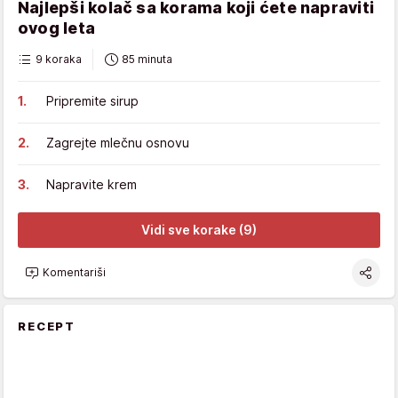
Najlepši kolač sa korama koji ćete napraviti
ovog leta
9 koraka
85 minuta
Pripremite sirup
Zagrejte mlečnu osnovu
Napravite krem
Vidi sve korake (9)
Komentariši
RECEPT