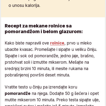
o unosu kalorija.
Recept za mekane rolnice sa
pomorandžom i belom glazurom:
Kako biste napravili ove
rolnice
, prvo u mleko
ubacite kvasac. Promešajte i sipajte u veliku činiju.
Sipajte i sok od pomorandže, jedno jaje, brašno,
prstohvat soli i izmutite mikserom. Mešajte na
srednjoj brzini 10 minuta, ili mesite rukama na
pobrašnjenoj površni deset minuta.
Vratite testo u činiju pa izrendajte koru
pomorandže
na njega. Dodajte 50 g šećera i opet
mutite mikserom 10 minuta. Preko testa sipajte ulje,