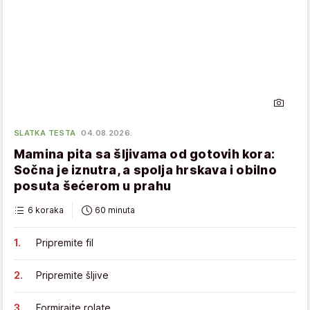
SLATKA TESTA
04.08.2026.
Mamina pita sa šljivama od gotovih kora:
Sočna je iznutra, a spolja hrskava i obilno
posuta šećerom u prahu
6 koraka
60 minuta
Pripremite fil
Pripremite šljive
Formirajte rolate