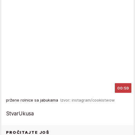
00:59
pržene rolnice sa jabukama
Izvor: instagram/cookistwow
StvarUkusa
PROČITAJTE JOŠ