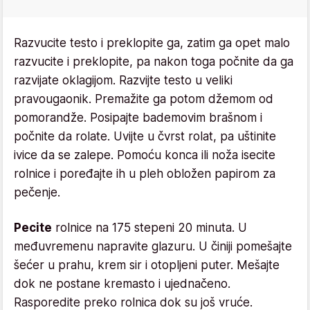
Razvucite testo i preklopite ga, zatim ga opet malo
razvucite i preklopite, pa nakon toga počnite da ga
razvijate oklagijom. Razvijte testo u veliki
pravougaonik. Premažite ga potom džemom od
pomorandže. Posipajte bademovim brašnom i
počnite da rolate. Uvijte u čvrst rolat, pa uštinite
ivice da se zalepe. Pomoću konca ili noža isecite
rolnice i poređajte ih u pleh obložen papirom za
pečenje.
Pecite
rolnice na 175 stepeni 20 minuta. U
međuvremenu napravite glazuru. U činiji pomešajte
šećer u prahu, krem sir i otopljeni puter. Mešajte
dok ne postane kremasto i ujednačeno.
Rasporedite preko rolnica dok su još vruće.