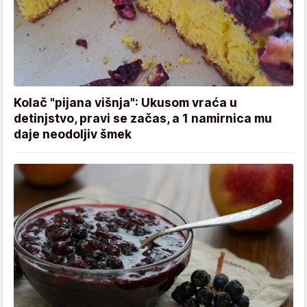
Kolač "pijana višnja": Ukusom vraća u
detinjstvo, pravi se začas, a 1 namirnica mu
daje neodoljiv šmek