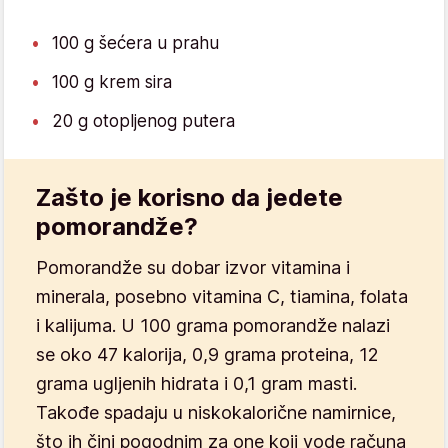
100 g šećera u prahu
100 g krem sira
20 g otopljenog putera
Zašto je korisno da jedete
pomorandže?
Pomorandže su dobar izvor vitamina i
minerala, posebno vitamina C, tiamina, folata
i kalijuma. U 100 grama pomorandže nalazi
se oko 47 kalorija, 0,9 grama proteina, 12
grama ugljenih hidrata i 0,1 gram masti.
Takođe spadaju u niskokalorične namirnice,
što ih čini pogodnim za one koji vode računa