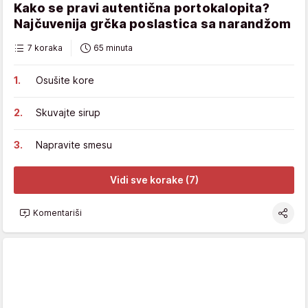
Kako se pravi autentična portokalopita?
Najčuvenija grčka poslastica sa narandžom
7 koraka
65 minuta
Osušite kore
Skuvajte sirup
Napravite smesu
Vidi sve korake (7)
Komentariši