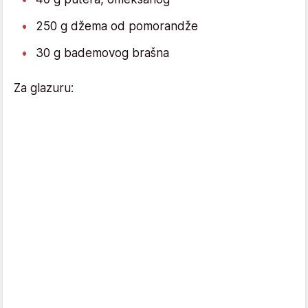
250 g džema od pomorandže
30 g bademovog brašna
Za glazuru: