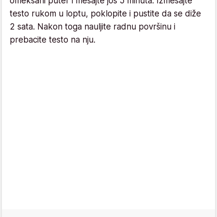
omekšani puter i mešajte još 5 minuta. Izmešajte
testo rukom u loptu, poklopite i pustite da se diže
2 sata. Nakon toga nauljite radnu površinu i
prebacite testo na nju.