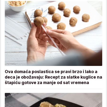
Ova domaća poslastica se pravi brzo i lako a
deca je obožavaju: Recept za slatke kuglice na
štapiću gotove za manje od sat vremena