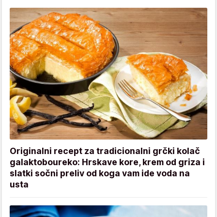
Originalni recept za tradicionalni grčki kolač
galaktoboureko: Hrskave kore, krem od griza i
slatki sočni preliv od koga vam ide voda na
usta