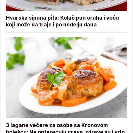
Hvarska sipana pita: Kolač pun oraha i voća
koji može da traje i po nedelju dana
3 lagane večere za osobe sa Kronovom
bolešću: Ne opterećuju creva, zdrave su i vrlo