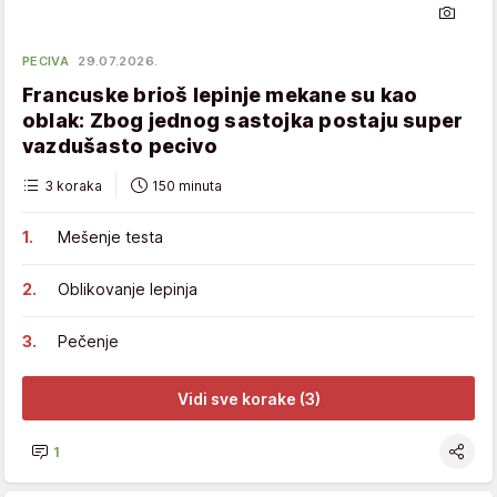
PECIVA
29.07.2026.
Francuske brioš lepinje mekane su kao
oblak: Zbog jednog sastojka postaju super
vazdušasto pecivo
3 koraka
150 minuta
Mešenje testa
Oblikovanje lepinja
Pečenje
Vidi sve korake (3)
1