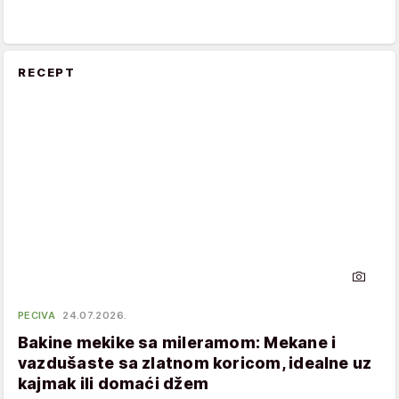
RECEPT
PECIVA
24.07.2026.
Bakine mekike sa mileramom: Mekane i
vazdušaste sa zlatnom koricom, idealne uz
kajmak ili domaći džem