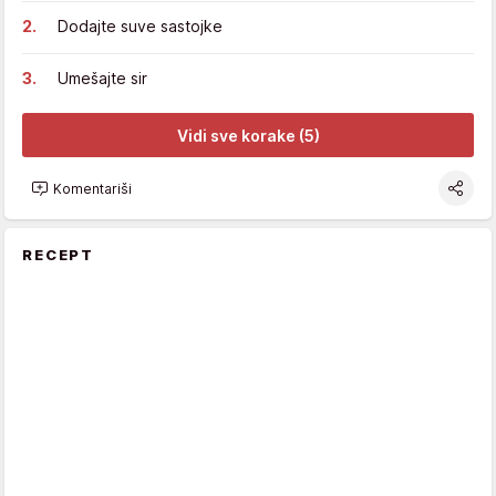
Dodajte suve sastojke
Umešajte sir
Vidi sve korake (5)
Komentariši
RECEPT