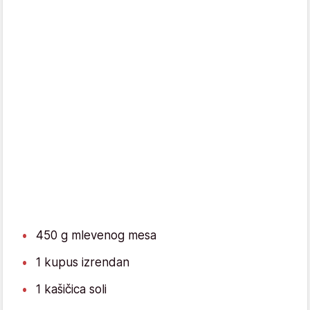
450 g mlevenog mesa
1 kupus izrendan
1 kašičica soli