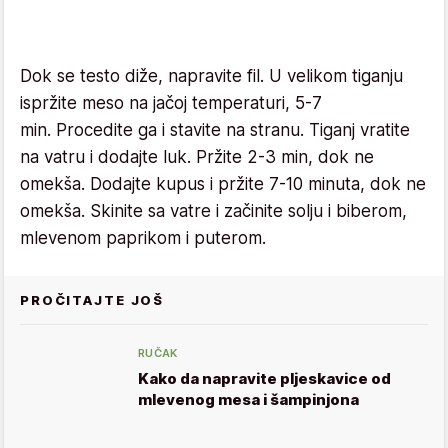
Dok se testo diže, napravite fil. U velikom tiganju
ispržite meso na jačoj temperaturi, 5-7
min. Procedite ga i stavite na stranu. Tiganj vratite
na vatru i dodajte luk. Pržite 2-3 min, dok ne
omekša. Dodajte kupus i pržite 7-10 minuta, dok ne
omekša. Skinite sa vatre i začinite solju i biberom,
mlevenom paprikom i puterom.
PROČITAJTE JOŠ
RUČAK
Kako da napravite pljeskavice od
mlevenog mesa i šampinjona