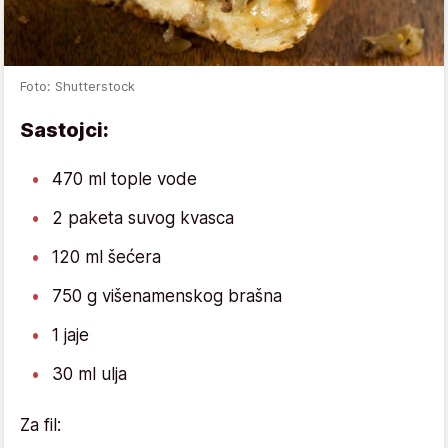
Foto: Shutterstock
Sastojci:
470 ml tople vode
2 paketa suvog kvasca
120 ml šećera
750 g višenamenskog brašna
1 jaje
30 ml ulja
Za fil: