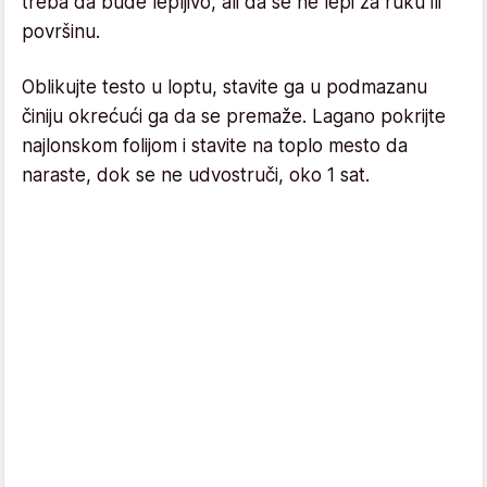
treba da bude lepljivo, ali da se ne lepi za ruku ili
površinu.
Oblikujte testo u loptu, stavite ga u podmazanu
činiju okrećući ga da se premaže. Lagano pokrijte
najlonskom folijom i stavite na toplo mesto da
naraste, dok se ne udvostruči, oko 1 sat.