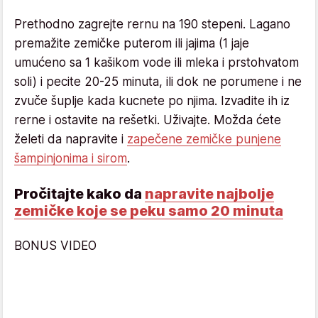
Prethodno zagrejte rernu na 190 stepeni. Lagano
premažite zemičke puterom ili jajima (1 jaje
umućeno sa 1 kašikom vode ili mleka i prstohvatom
soli) i pecite 20-25 minuta, ili dok ne porumene i ne
zvuče šuplje kada kucnete po njima. Izvadite ih iz
rerne i ostavite na rešetki. Uživajte. Možda ćete
želeti da napravite i
zapečene zemičke punjene
šampinjonima i sirom
.
Pročitajte kako da
napravite najbolje
zemičke koje se peku samo 20 minuta
BONUS VIDEO