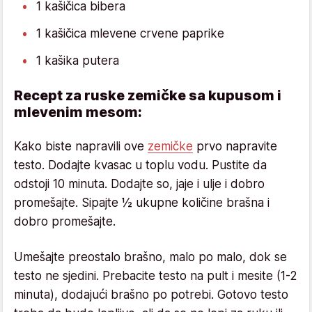
1 kašičica bibera
1 kašičica mlevene crvene paprike
1 kašika putera
Recept za ruske zemičke sa kupusom i
mlevenim mesom:
Kako biste napravili ove
zemičke
prvo napravite
testo. Dodajte kvasac u toplu vodu. Pustite da
odstoji 10 minuta. Dodajte so, jaje i ulje i dobro
promešajte. Sipajte ½ ukupne količine brašna i
dobro promešajte.
Umešajte preostalo brašno, malo po malo, dok se
testo ne sjedini. Prebacite testo na pult i mesite (1-2
minuta), dodajući brašno po potrebi. Gotovo testo