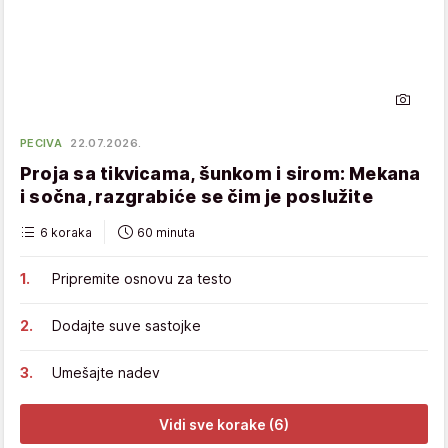
PECIVA
22.07.2026.
Proja sa tikvicama, šunkom i sirom: Mekana
i sočna, razgrabiće se čim je poslužite
6 koraka
60 minuta
Pripremite osnovu za testo
Dodajte suve sastojke
Umešajte nadev
Vidi sve korake (6)