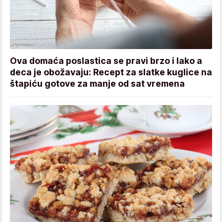
Ova domaća poslastica se pravi brzo i lako a
deca je obožavaju: Recept za slatke kuglice na
štapiću gotove za manje od sat vremena