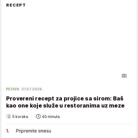
RECEPT
PECIVA
31.07.2026.
Provereni recept za projice sa sirom: Baš
kao one koje služe u restoranima uz meze
5 koraka
40 minuta
Pripremite smesu