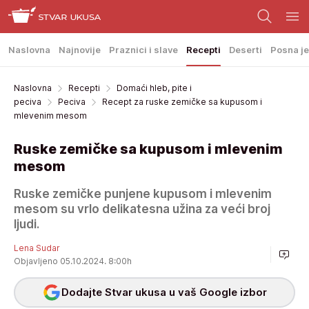
Naslovna
Najnovije
Praznici i slave
Recepti
Deserti
Posna je
Naslovna
Recepti
Domaći hleb, pite i
peciva
Peciva
Recept za ruske zemičke sa kupusom i
mlevenim mesom
Ruske zemičke sa kupusom i mlevenim
mesom
Ruske zemičke punjene kupusom i mlevenim
mesom su vrlo delikatesna užina za veći broj
ljudi.
Lena Sudar
Objavljeno 05.10.2024. 8:00h
Dodajte Stvar ukusa u vaš Google izbor