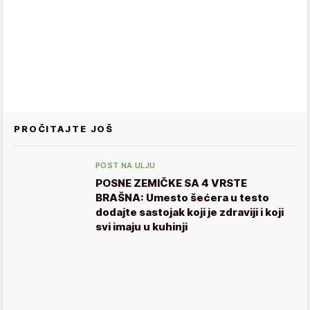
PROČITAJTE JOŠ
POST NA ULJU
POSNE ZEMIČKE SA 4 VRSTE
BRAŠNA: Umesto šećera u testo
dodajte sastojak koji je zdraviji i koji
svi imaju u kuhinji