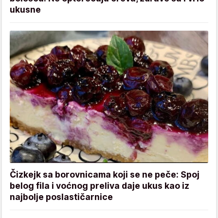
ukusne
Čizkejk sa borovnicama koji se ne peče: Spoj
belog fila i voćnog preliva daje ukus kao iz
najbolje poslastičarnice