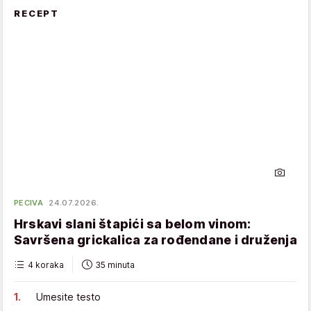
RECEPT
PECIVA
24.07.2026.
Hrskavi slani štapići sa belom vinom:
Savršena grickalica za rođendane i druženja
4 koraka
35 minuta
Umesite testo