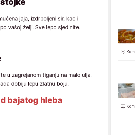
astojke
ćena jaja, izdrboljeni sir, kao i
po vašoj želji. Sve lepo sjedinite.
Kome
e
te u zagrejanom tiganju na malo ulja.
kada dobiju lepu zlatnu boju.
d bajatog hleba
Kome