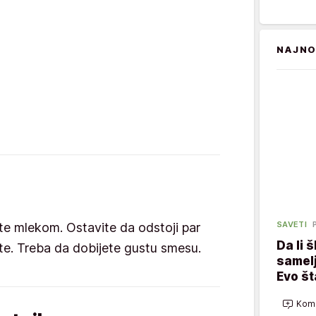
NAJNO
i
SAVETI
ijte mlekom. Ostavite da odstoji par
Da li 
ite. Treba da dobijete gustu smesu.
samelj
Evo š
Kome