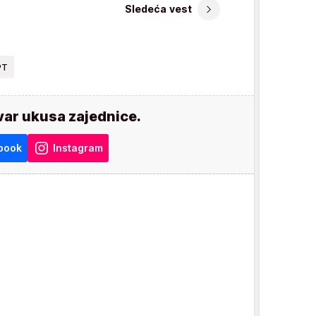
Sledeća vest
PT
var ukusa zajednice.
book
Instagram