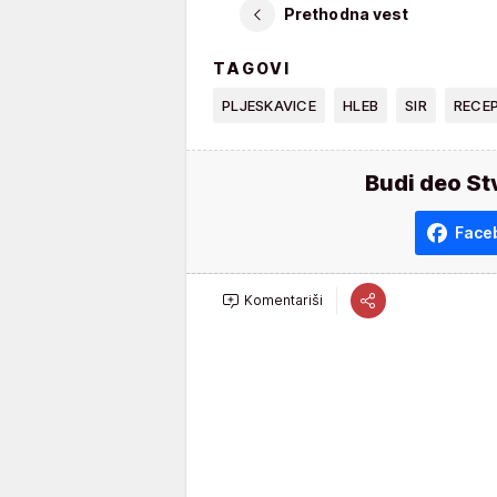
Prethodna vest
TAGOVI
PLJESKAVICE
HLEB
SIR
RECE
Budi deo St
Face
Komentariši