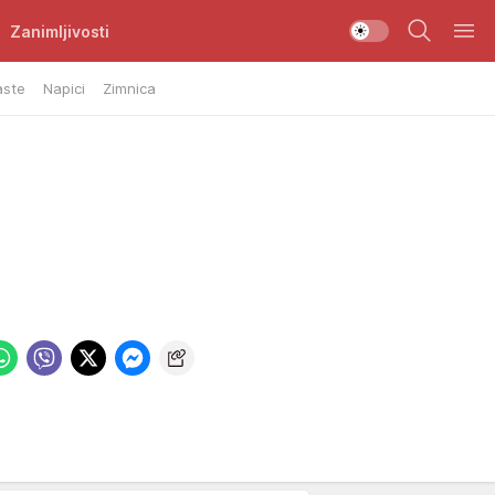
Zanimljivosti
aste
Napici
Zimnica