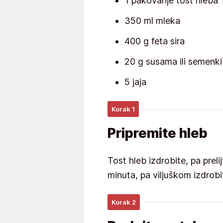
1 pakovanje tost hleba
350 ml mleka
400 g feta sira
20 g susama ili semenk
5 jaja
Korak 1
Pripremite hleb
Tost hleb izdrobite, pa prel
minuta, pa viljuškom izdrob
Korak 2