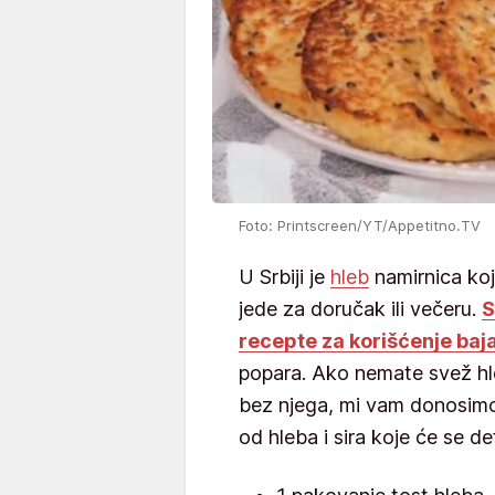
Foto: Printscreen/YT/Appetitno.TV
U Srbiji je
hleb
namirnica koj
jede za doručak ili večeru.
S
recepte za korišćenje baja
popara. Ako nemate svež hl
bez njega, mi vam donosimo
od hleba i sira koje će se d