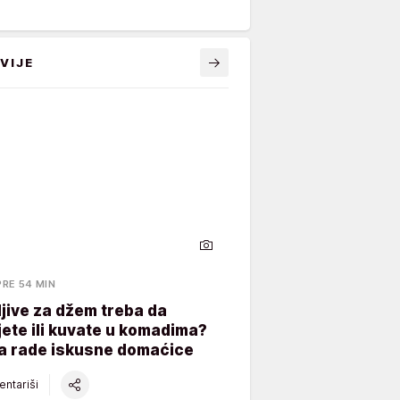
VIJE
PRE 54 MIN
šljive za džem treba da
ete ili kuvate u komadima?
ta rade iskusne domaćice
ntariši