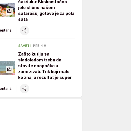
šakšuku: Bliskoistočno
jelo slično našem
satarašu, gotovo je za pola
sata
ntariši
SAVETI
PRE 4 H
Zašto kutiju sa
sladoledom treba da
stavite naopačke u
zamrzivač: Trik koji malo
ko zna, a rezultat je super
ntariši