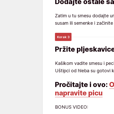
Dodajte ostale s
Zatim u tu smesu dodajte umu
susam ili semenke i začinite 
Korak 3
Pržite pljeskavic
Kašikom vadite smesu i peci
Uštipci od hleba su gotovi 
Pročitajte i ovo:
O
napravite picu
BONUS VIDEO: