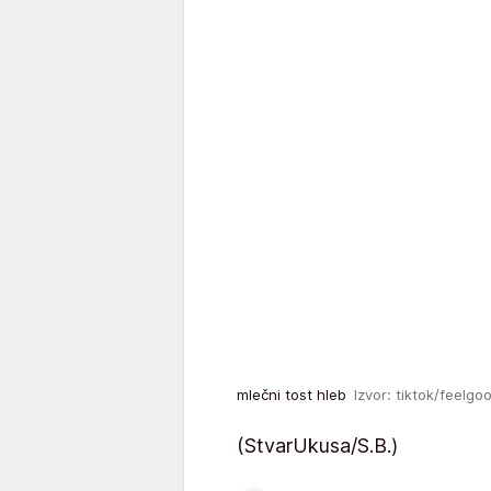
mlečni tost hleb
Izvor: tiktok/feelgo
(StvarUkusa/S.B.)