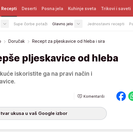
Recepti
Deserti
Posna jela
Kuhinje sveta
Trikovi i saveti
Supe čorbe potaži
Glavno jelo
Jednostavni recepti
P
o
Doručak
Recept za pljeskavice od hleba i sira
epše pljeskavice od hleba
uće iskoristite ga na pravi način i
avice.
Komentariši
tvar ukusa u vaš Google izbor