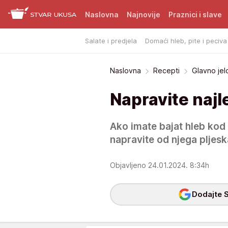
Naslovna
Najnovije
Praznici i slave
Salate i predjela
Domaći hleb, pite i peciva
Naslovna
Recepti
Glavno jel
Napravite najl
Ako imate bajat hleb kod k
napravite od njega pljesk
Objavljeno 24.01.2024. 8:34h
Dodajte S