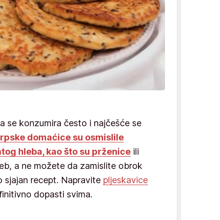
a se konzumira često i najčešće se
rpske domaćice su osmislile
tog hleba, kao što su prženice
ili
eb, a ne možete da zamislite obrok
 sjajan recept. Napravite
pljeskavice
efinitivno dopasti svima.