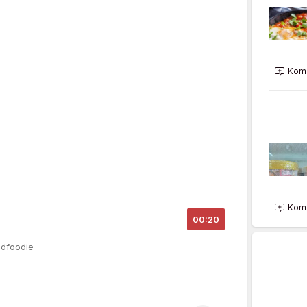
Kome
Kome
00:20
odfoodie