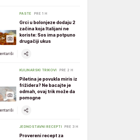
PASTE
PRE 1 H
Grci u bolonjeze dodaju 2
začina koja Italijani ne
koriste: Sos ima potpuno
drugačiji ukus
ntariši
KULINARSKI TRIKOVI
PRE 2 H
Piletina je povukla miris iz
frižidera? Ne bacajte je
odmah, ovaj trik može da
pomogne
ntariši
JEDNOSTAVNI RECEPTI
PRE 3 H
Provereni recept za