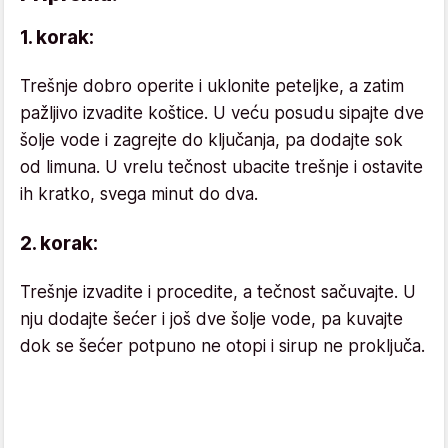
1. korak:
Trešnje dobro operite i uklonite peteljke, a zatim
pažljivo izvadite koštice. U veću posudu sipajte dve
šolje vode i zagrejte do ključanja, pa dodajte sok
od limuna. U vrelu tečnost ubacite trešnje i ostavite
ih kratko, svega minut do dva.
2. korak:
Trešnje izvadite i procedite, a tečnost sačuvajte. U
nju dodajte šećer i još dve šolje vode, pa kuvajte
dok se šećer potpuno ne otopi i sirup ne proključa.