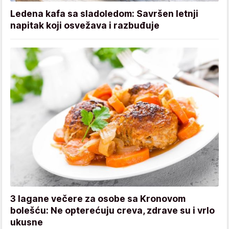
Ledena kafa sa sladoledom: Savršen letnji
napitak koji osvežava i razbuđuje
3 lagane večere za osobe sa Kronovom
bolešću: Ne opterećuju creva, zdrave su i vrlo
ukusne