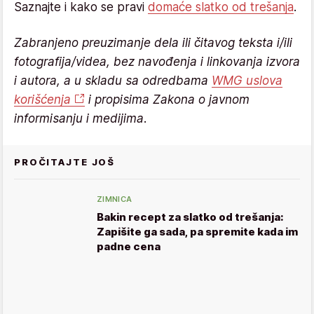
Saznajte i kako se pravi
domaće slatko od trešanja
.
Zabranjeno preuzimanje dela ili čitavog teksta i/ili
fotografija/videa, bez navođenja i linkovanja izvora
i autora, a u skladu sa odredbama
WMG uslova
korišćenja
i propisima Zakona o javnom
informisanju i medijima.
PROČITAJTE JOŠ
ZIMNICA
Bakin recept za slatko od trešanja:
Zapišite ga sada, pa spremite kada im
padne cena