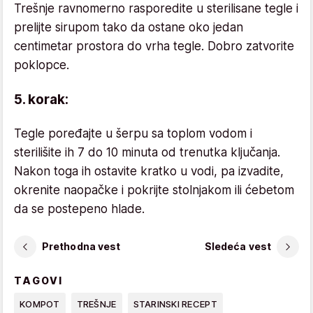
Trešnje ravnomerno rasporedite u sterilisane tegle i
prelijte sirupom tako da ostane oko jedan
centimetar prostora do vrha tegle. Dobro zatvorite
poklopce.
5. korak:
Tegle poređajte u šerpu sa toplom vodom i
sterilišite ih 7 do 10 minuta od trenutka ključanja.
Nakon toga ih ostavite kratko u vodi, pa izvadite,
okrenite naopačke i pokrijte stolnjakom ili ćebetom
da se postepeno hlade.
Prethodna vest
Sledeća vest
TAGOVI
KOMPOT
TREŠNJE
STARINSKI RECEPT