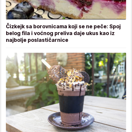
Čizkejk sa borovnicama koji se ne peče: Spoj
belog fila i voćnog preliva daje ukus kao iz
najbolje poslastičarnice