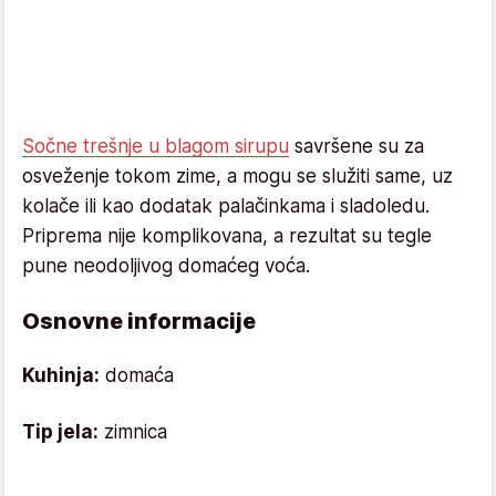
Sočne trešnje u blagom sirupu
savršene su za
osveženje tokom zime, a mogu se služiti same, uz
kolače ili kao dodatak palačinkama i sladoledu.
Priprema nije komplikovana, a rezultat su tegle
pune neodoljivog domaćeg voća.
Osnovne informacije
Kuhinja:
domaća
Tip jela:
zimnica