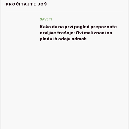
PROČITAJTE JOŠ
SAVETI
Kako da na prvi pogled prepoznate
crvljive trešnje: Ovi mali znaci na
plodu ih odaju odmah