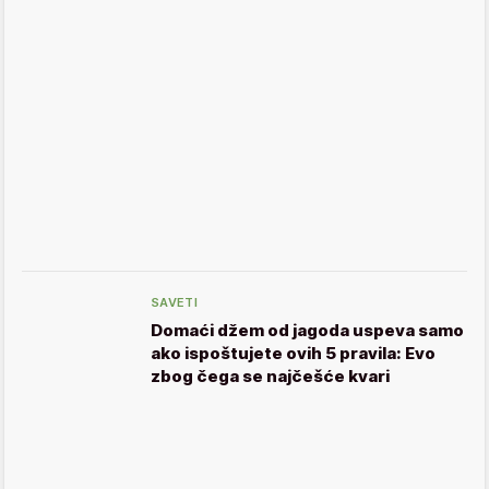
SAVETI
Domaći džem od jagoda uspeva samo
ako ispoštujete ovih 5 pravila: Evo
zbog čega se najčešće kvari