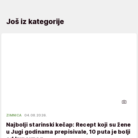
Još iz kategorije
ZIMNICA
04.08.2026.
Najbolji starinski kečap: Recept koji su žene
u Jugi godinama prepisivale, 10 puta je bolji