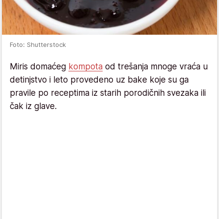
Foto: Shutterstock
Miris domaćeg
kompota
od trešanja mnoge vraća u
detinjstvo i leto provedeno uz bake koje su ga
pravile po receptima iz starih porodičnih svezaka ili
čak iz glave.