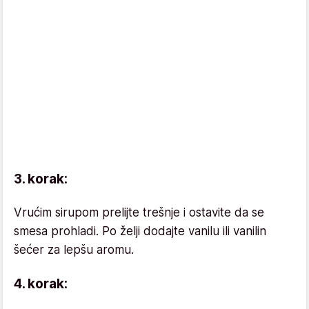
3. korak:
Vrućim sirupom prelijte trešnje i ostavite da se
smesa prohladi. Po želji dodajte vanilu ili vanilin
šećer za lepšu aromu.
4. korak: