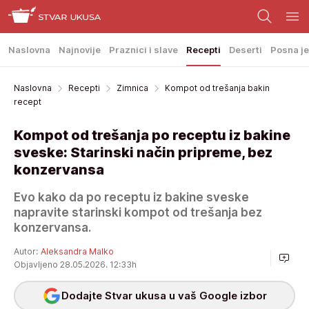
Naslovna
Najnovije
Praznici i slave
Recepti
Deserti
Posna je
Naslovna
Recepti
Zimnica
Kompot od trešanja bakin
recept
Kompot od trešanja po receptu iz bakine
sveske: Starinski način pripreme, bez
konzervansa
Evo kako da po receptu iz bakine sveske
napravite starinski kompot od trešanja bez
konzervansa.
Autor:
Aleksandra Malko
Objavljeno 28.05.2026. 12:33h
Dodajte Stvar ukusa u vaš Google izbor