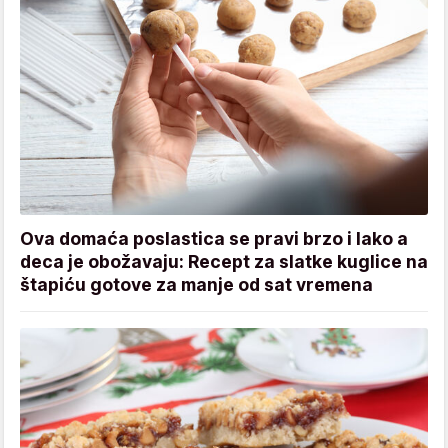
Ova domaća poslastica se pravi brzo i lako a
deca je obožavaju: Recept za slatke kuglice na
štapiću gotove za manje od sat vremena