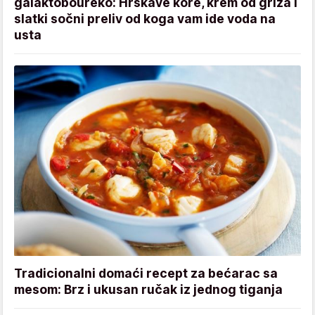
galaktoboureko: Hrskave kore, krem od griza i
slatki sočni preliv od koga vam ide voda na
usta
Tradicionalni domaći recept za bećarac sa
mesom: Brz i ukusan ručak iz jednog tiganja