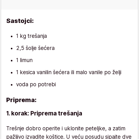
Sastojci:
1 kg trešanja
2,5 šolje šećera
1 limun
1 kesica vanilin šećera ili malo vanile po želji
voda po potrebi
Priprema:
1. korak: Priprema trešanja
Trešnje dobro operite i uklonite peteljke, a zatim
pažljivo izvadite koštice. U veću posudu sipajte dve