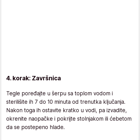
4. korak: Završnica
Tegle poređajte u šerpu sa toplom vodom i
sterilišite ih 7 do 10 minuta od trenutka ključanja.
Nakon toga ih ostavite kratko u vodi, pa izvadite,
okrenite naopačke i pokrijte stolnjakom ili ćebetom
da se postepeno hlade.