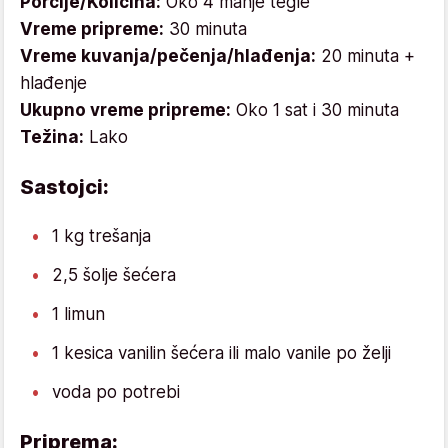
Porcije/Količina:
Oko 4 manje tegle
Vreme pripreme:
30 minuta
Vreme kuvanja/pečenja/hlađenja:
20 minuta +
hlađenje
Ukupno vreme pripreme:
Oko 1 sat i 30 minuta
Težina:
Lako
Sastojci:
1 kg trešanja
2,5 šolje šećera
1 limun
1 kesica vanilin šećera ili malo vanile po želji
voda po potrebi
Priprema: