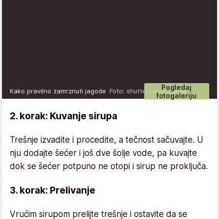
Pogledaj
Kako pravilno zamrznuti jagode
Foto: shutterstock/canva
fotogaleriju
2. korak: Kuvanje sirupa
Trešnje izvadite i procedite, a tečnost sačuvajte. U
nju dodajte šećer i još dve šolje vode, pa kuvajte
dok se šećer potpuno ne otopi i sirup ne proključa.
3. korak: Prelivanje
Vrućim sirupom prelijte trešnje i ostavite da se