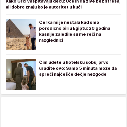
Kako Grci vaspitavaju decu: Uče ih da žive bez stresa,
ali dobro znaju ko je autoritet u kući
Ćerka mi je nestala kad smo
porodično bili u Egiptu: 20 godina
kasnije zaledile su me reči na
razglednici
Čim uđete u hotelsku sobu, prvo
uradite ovo: Samo 5 minuta može da
spreči najčešće dečje nezgode