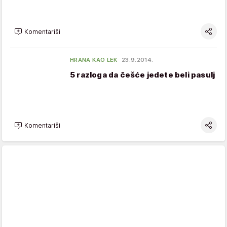
Komentariši
HRANA KAO LEK
23.9.2014.
5 razloga da češće jedete beli pasulj
Komentariši