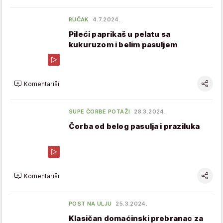
RUČAK
4.7.2024.
Pileći paprikaš u pelatu sa
kukuruzom i belim pasuljem
Komentariši
SUPE ČORBE POTAŽI
28.3.2024.
Čorba od belog pasulja i praziluka
Komentariši
POST NA ULJU
25.3.2024.
Klasičan domaćinski prebranac za