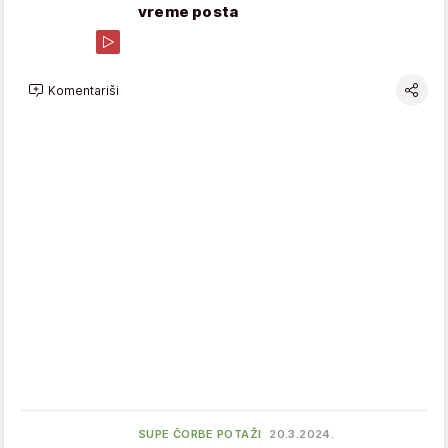
vreme posta
Komentariši
SUPE ČORBE POTAŽI
20.3.2024.