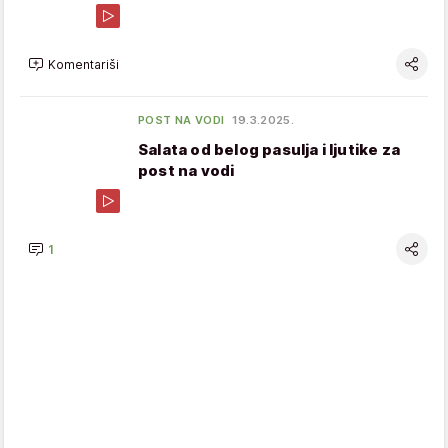
Komentariši
POST NA VODI
19.3.2025.
Salata od belog pasulja i ljutike za
post na vodi
1