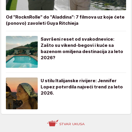
Od "RocknRolle" do "Aladdina": 7 filmova uz koje ćete
(ponovo) zavoleti Guya Ritchieja
Savršeni reset od svakodnevice:
Zašto su vikend-begovi i kuće sa
bazenom omiljena destinacija za leto
2026?
U stilu Italijanske rivijere: Jennifer
Lopez potvrdila najveći trend za leto
2026.