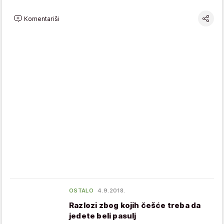
Komentariši
OSTALO
4.9.2018.
Razlozi zbog kojih češće treba da
jedete beli pasulj