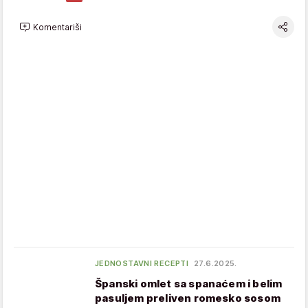
Komentariši
JEDNOSTAVNI RECEPTI
27.6.2025.
Španski omlet sa spanaćem i belim
pasuljem preliven romesko sosom