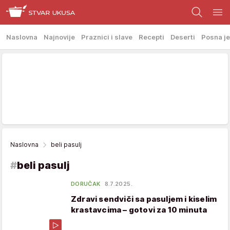
Naslovna
Najnovije
Praznici i slave
Recepti
Deserti
Posna je
Naslovna
beli pasulj
#
beli pasulj
DORUČAK
8.7.2025.
Zdravi sendviči sa pasuljem i kiselim
krastavcima – gotovi za 10 minuta