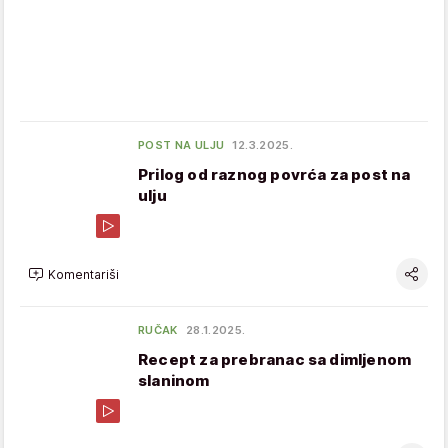
POST NA ULJU
12.3.2025.
Prilog od raznog povrća za post na
ulju
Komentariši
RUČAK
28.1.2025.
Recept za prebranac sa dimljenom
slaninom