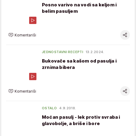
Posno varivo na vodi sa keljom i
belim pasuljem
Komentariši
JEDNOSTAVNI RECEPTI
13.2.2024.
Bukovače sa kašom od pasulja i
zrnima bibera
Komentariši
OSTALO
4.9.2018.
Moćan pasulj - lek protiv svraba i
glavobolje, a briše i bore