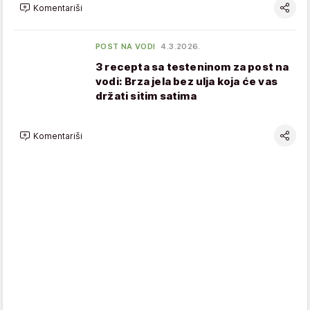
Komentariši
POST NA VODI
4.3.2026.
3 recepta sa testeninom za post na
vodi: Brza jela bez ulja koja će vas
držati sitim satima
Komentariši