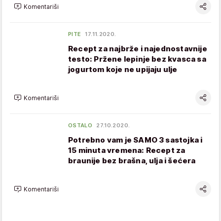
Komentariši
PITE
17.11.2020.
Recept za najbrže i najednostavnije
testo: Pržene lepinje bez kvasca sa
jogurtom koje ne upijaju ulje
Komentariši
OSTALO
27.10.2020.
Potrebno vam je SAMO 3 sastojka i
15 minuta vremena: Recept za
braunije bez brašna, ulja i šećera
Komentariši