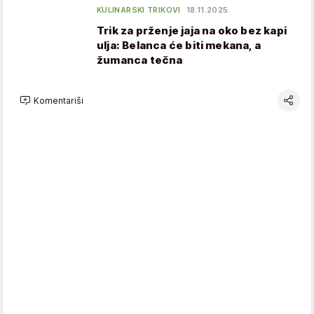
KULINARSKI TRIKOVI
18.11.2025.
Trik za prženje jaja na oko bez kapi
ulja: Belanca će biti mekana, a
žumanca tečna
Komentariši