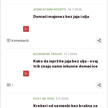
JEDNOSTAVNI RECEPTI
14.7.2025.
Domaći majonez bez jaja i ulja
Komentariši
KULINARSKI TRIKOVI
11.7.2025.
Kako da ispržite jaja bez ulja - ovaj
trik znaju samo iskusne domaćice
1
POST NA VODI
5.3.2025.
Krekeri od semenki bez brašna za