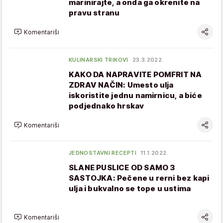
marinirajte, a onda ga okrenite na
pravu stranu
Komentariši
KULINARSKI TRIKOVI
23.3.2022.
KAKO DA NAPRAVITE POMFRIT NA
ZDRAV NAČIN: Umesto ulja
iskoristite jednu namirnicu, a biće
podjednako hrskav
Komentariši
JEDNOSTAVNI RECEPTI
11.1.2022.
SLANE PUSLICE OD SAMO 3
SASTOJKA: Pečene u rerni bez kapi
ulja i bukvalno se tope u ustima
Komentariši