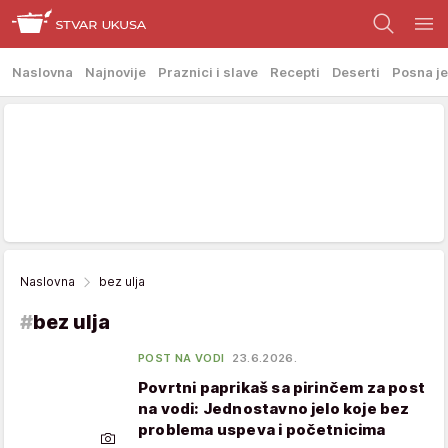
Naslovna
Najnovije
Praznici i slave
Recepti
Deserti
Posna je
Naslovna
bez ulja
#
bez ulja
POST NA VODI
23.6.2026.
Povrtni paprikaš sa pirinčem za post
na vodi: Jednostavno jelo koje bez
problema uspeva i početnicima