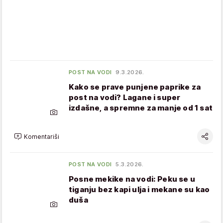
POST NA VODI
9.3.2026.
Kako se prave punjene paprike za
post na vodi? Lagane i super
izdašne, a spremne za manje od 1 sat
Komentariši
POST NA VODI
5.3.2026.
Posne mekike na vodi: Peku se u
tiganju bez kapi ulja i mekane su kao
duša