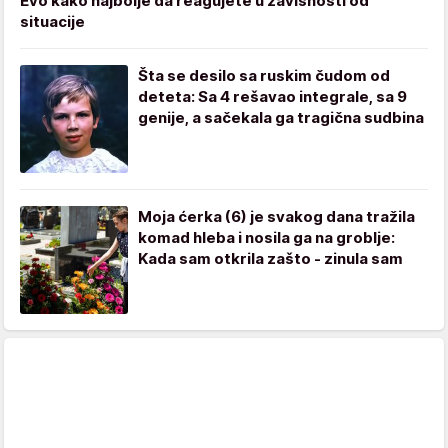
Evo kako najbolje da reagujete u zavisnosti od
situacije
Šta se desilo sa ruskim čudom od
deteta: Sa 4 rešavao integrale, sa 9
genije, a sačekala ga tragična sudbina
Moja ćerka (6) je svakog dana tražila
komad hleba i nosila ga na groblje:
Kada sam otkrila zašto - zinula sam