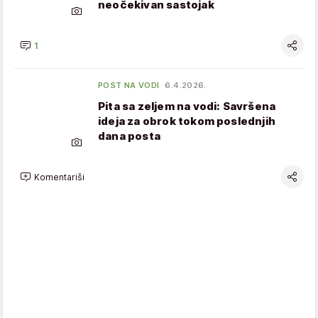
neočekivan sastojak
1
POST NA VODI
6.4.2026.
Pita sa zeljem na vodi: Savršena
ideja za obrok tokom poslednjih
dana posta
Komentariši