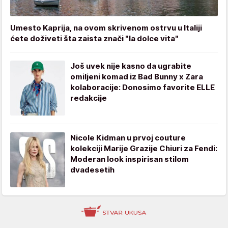
Umesto Kaprija, na ovom skrivenom ostrvu u Italiji
ćete doživeti šta zaista znači "la dolce vita"
Još uvek nije kasno da ugrabite
omiljeni komad iz Bad Bunny x Zara
kolaboracije: Donosimo favorite ELLE
redakcije
Nicole Kidman u prvoj couture
kolekciji Marije Grazije Chiuri za Fendi:
Moderan look inspirisan stilom
dvadesetih