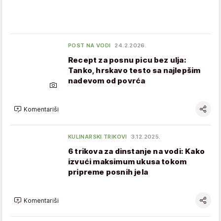
POST NA VODI
24.2.2026.
Recept za posnu picu bez ulja:
Tanko, hrskavo testo sa najlepšim
nadevom od povrća
Komentariši
KULINARSKI TRIKOVI
3.12.2025.
6 trikova za dinstanje na vodi: Kako
izvući maksimum ukusa tokom
pripreme posnih jela
Komentariši