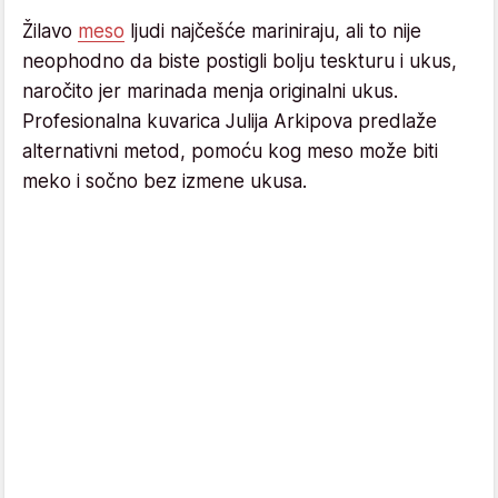
Žilavo
meso
ljudi najčešće mariniraju, ali to nije
neophodno da biste postigli bolju teskturu i ukus,
naročito jer marinada menja originalni ukus.
Profesionalna kuvarica Julija Arkipova predlaže
alternativni metod, pomoću kog meso može biti
meko i sočno bez izmene ukusa.