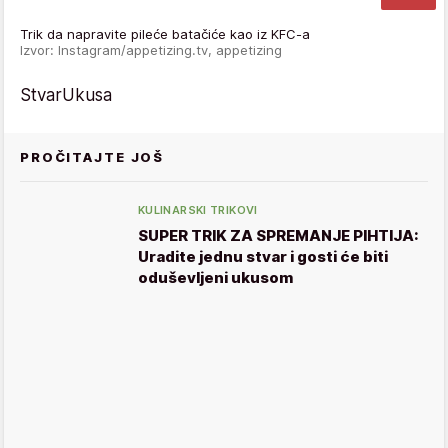
Trik da napravite pileće batačiće kao iz KFC-a
Izvor: Instagram/appetizing.tv, appetizing
StvarUkusa
PROČITAJTE JOŠ
KULINARSKI TRIKOVI
SUPER TRIK ZA SPREMANJE PIHTIJA:
Uradite jednu stvar i gosti će biti
oduševljeni ukusom