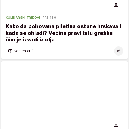
KULINARSKI TRIKOVI
PRE 11 H
Kako da pohovana piletina ostane hrskava i
kada se ohladi? Većina pravi istu grešku
čim je izvadi iz ulja
Komentariši