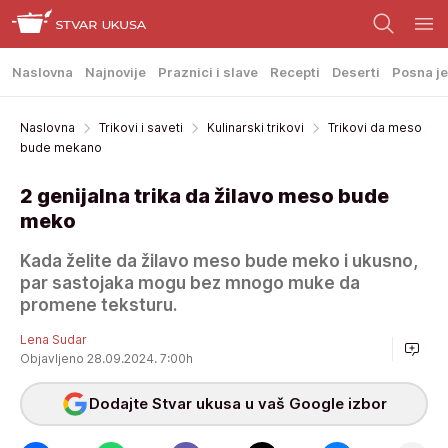
Naslovna
Najnovije
Praznici i slave
Recepti
Deserti
Posna je
Naslovna
Trikovi i saveti
Kulinarski trikovi
Trikovi da meso
bude mekano
2 genijalna trika da žilavo meso bude
meko
Kada želite da žilavo meso bude meko i ukusno,
par sastojaka mogu bez mnogo muke da
promene teksturu.
Lena Sudar
Objavljeno 28.09.2024. 7:00h
Dodajte Stvar ukusa u vaš Google izbor