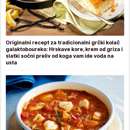
Originalni recept za tradicionalni grčki kolač
galaktoboureko: Hrskave kore, krem od griza i
slatki sočni preliv od koga vam ide voda na
usta