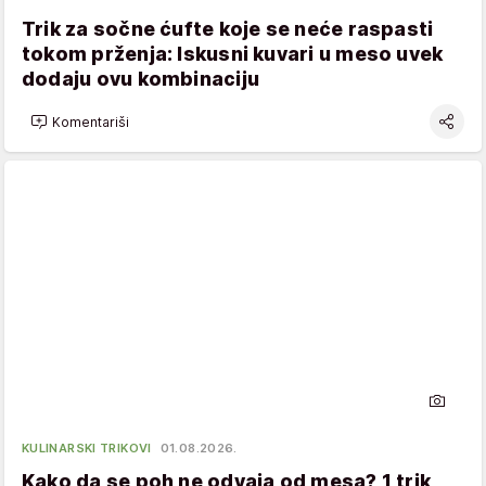
Trik za sočne ćufte koje se neće raspasti
tokom prženja: Iskusni kuvari u meso uvek
dodaju ovu kombinaciju
Komentariši
KULINARSKI TRIKOVI
01.08.2026.
Kako da se poh ne odvaja od mesa? 1 trik