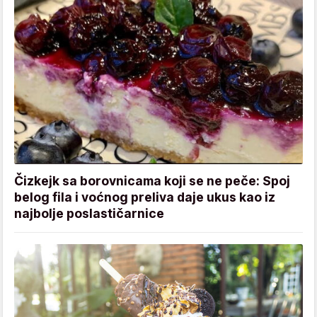
Čizkejk sa borovnicama koji se ne peče: Spoj
belog fila i voćnog preliva daje ukus kao iz
najbolje poslastičarnice