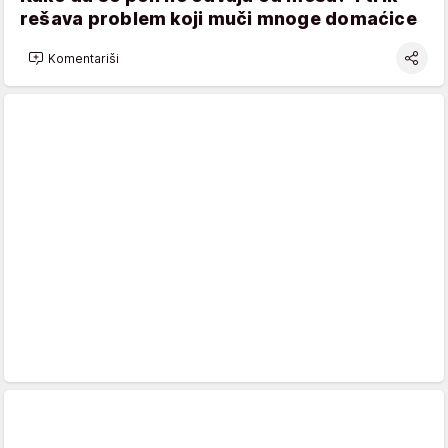
rešava problem koji muči mnoge domaćice
Komentariši