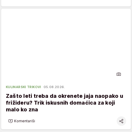
KULINARSKI TRIKOVI
05.08.2026.
Zašto leti treba da okrenete jaja naopako u
frižideru? Trik iskusnih domaćica za koji
malo ko zna
Komentariši