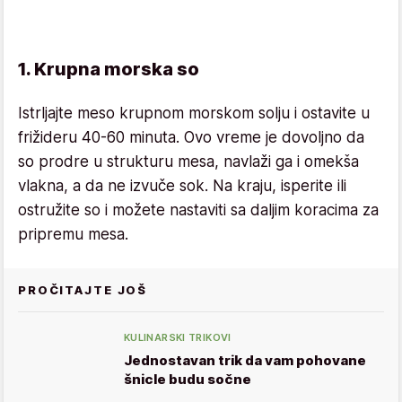
1. Krupna morska so
Istrljajte meso krupnom morskom solju i ostavite u
frižideru 40-60 minuta. Ovo vreme je dovoljno da
so prodre u strukturu mesa, navlaži ga i omekša
vlakna, a da ne izvuče sok. Na kraju, isperite ili
ostružite so i možete nastaviti sa daljim koracima za
pripremu mesa.
PROČITAJTE JOŠ
KULINARSKI TRIKOVI
Jednostavan trik da vam pohovane
šnicle budu sočne