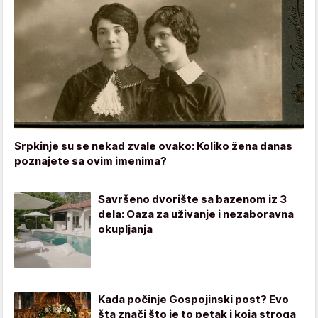
Srpkinje su se nekad zvale ovako: Koliko žena danas
poznajete sa ovim imenima?
Savršeno dvorište sa bazenom iz 3
dela: Oaza za uživanje i nezaboravna
okupljanja
Kada počinje Gospojinski post? Evo
šta znači što je to petak i koja stroga