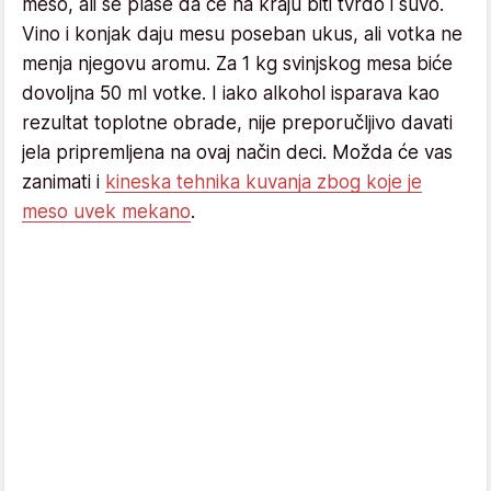
meso, ali se plaše da će na kraju biti tvrdo i suvo.
Vino i konjak daju mesu poseban ukus, ali votka ne
menja njegovu aromu. Za 1 kg svinjskog mesa biće
dovoljna 50 ml votke. I iako alkohol isparava kao
rezultat toplotne obrade, nije preporučljivo davati
jela pripremljena na ovaj način deci. Možda će vas
zanimati i
kineska tehnika kuvanja zbog koje je
meso uvek mekano
.