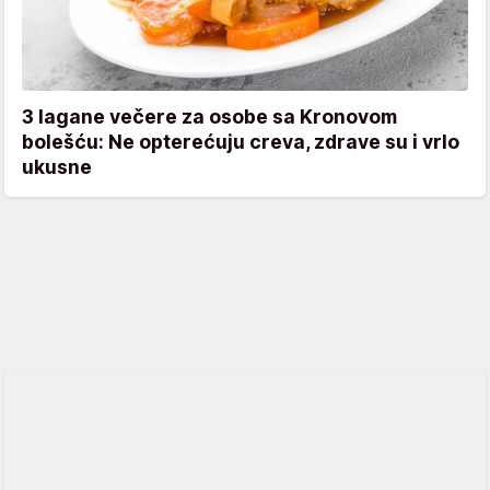
3 lagane večere za osobe sa Kronovom
bolešću: Ne opterećuju creva, zdrave su i vrlo
ukusne