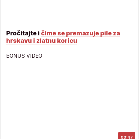
Pročitajte i
čime se premazuje pile za
hrskavu i zlatnu koricu
BONUS VIDEO
00:47