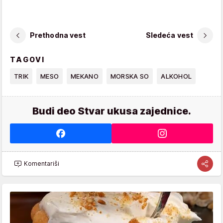
Prethodna vest
Sledeća vest
TAGOVI
TRIK
MESO
MEKANO
MORSKA SO
ALKOHOL
Budi deo Stvar ukusa zajednice.
Komentariši