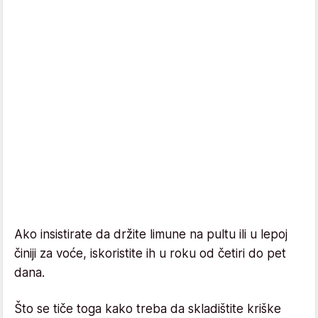
Ako insistirate da držite limune na pultu ili u lepoj
činiji za voće, iskoristite ih u roku od četiri do pet
dana.
Što se tiče toga kako treba da skladištite kriške