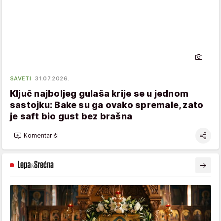
SAVETI
31.07.2026.
Ključ najboljeg gulaša krije se u jednom
sastojku: Bake su ga ovako spremale, zato
je saft bio gust bez brašna
Komentariši