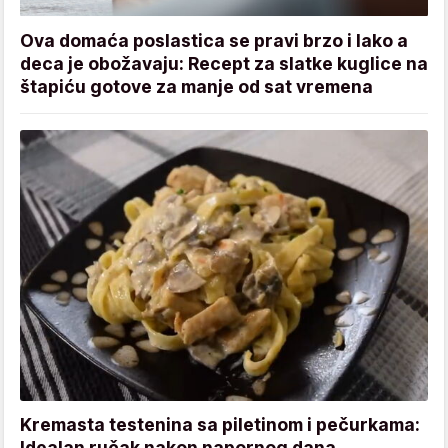
Ova domaća poslastica se pravi brzo i lako a
deca je obožavaju: Recept za slatke kuglice na
štapiću gotove za manje od sat vremena
Kremasta testenina sa piletinom i pečurkama:
Idealan ručak nakon napornog dana