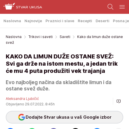
Naslovna
Najnovije
Praznici i slave
Recepti
Deserti
Posna je
Naslovna
Trikovi i saveti
Saveti
Kako da limun duže ostane
svež
KAKO DA LIMUN DUŽE OSTANE SVEŽ:
Svi ga drže na istom mestu, a jedan trik
će mu 4 puta produžiti vek trajanja
Evo najboljeg načina da skladištite limun i da
ostane svež duže.
Aleksandra Ljubičić
Objavljeno 29.07.2022. 8:45h
Dodajte Stvar ukusa u vaš Google izbor