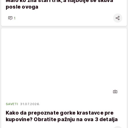
Malo ko zna stari trik, a najbolje se skuva
posle ovoga
1
SAVETI
31.07.2026.
Kako da prepoznate gorke krastavce pre
kupovine? Obratite pažnju na ova 3 detalja