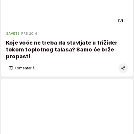
SAVETI
PRE 20 H
Koje voće ne treba da stavljate u frižider
tokom toplotnog talasa? Samo će brže
propasti
Komentariši