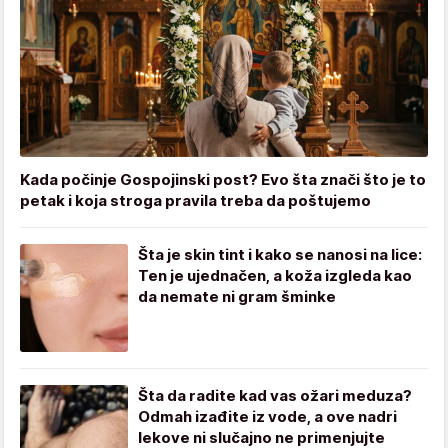
Kada počinje Gospojinski post? Evo šta znači što je to
petak i koja stroga pravila treba da poštujemo
Šta je skin tint i kako se nanosi na lice:
Ten je ujednačen, a koža izgleda kao
da nemate ni gram šminke
Šta da radite kad vas ožari meduza?
Odmah izađite iz vode, a ove nadri
lekove ni slučajno ne primenjujte