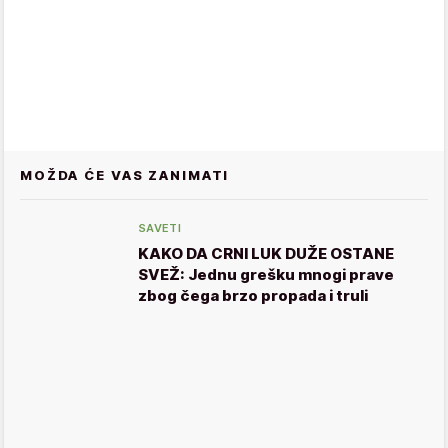
MOŽDA ĆE VAS ZANIMATI
SAVETI
KAKO DA CRNI LUK DUŽE OSTANE
SVEŽ: Jednu grešku mnogi prave
zbog čega brzo propada i truli