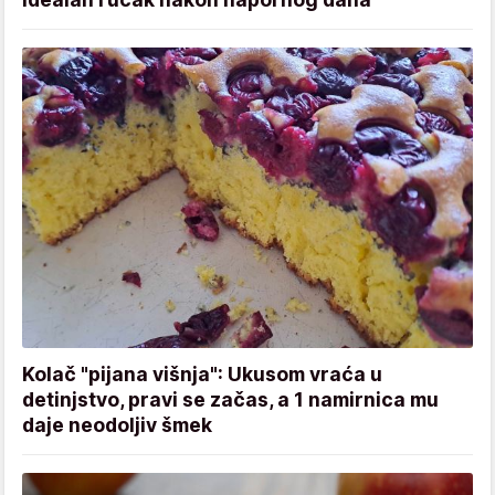
Kolač "pijana višnja": Ukusom vraća u
detinjstvo, pravi se začas, a 1 namirnica mu
daje neodoljiv šmek