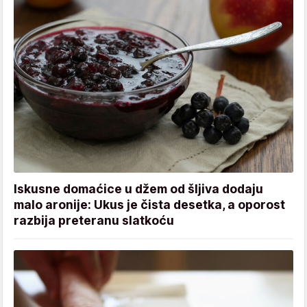
Iskusne domaćice u džem od šljiva dodaju
malo aronije: Ukus je čista desetka, a oporost
razbija preteranu slatkoću