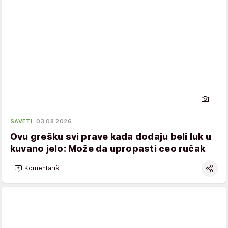
SAVETI
03.08.2026.
Ovu grešku svi prave kada dodaju beli luk u
kuvano jelo: Može da upropasti ceo ručak
Komentariši