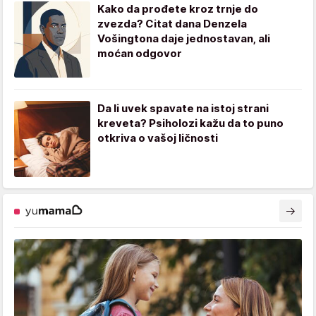
Kako da prođete kroz trnje do
zvezda? Citat dana Denzela
Vošingtona daje jednostavan, ali
moćan odgovor
Da li uvek spavate na istoj strani
kreveta? Psiholozi kažu da to puno
otkriva o vašoj ličnosti