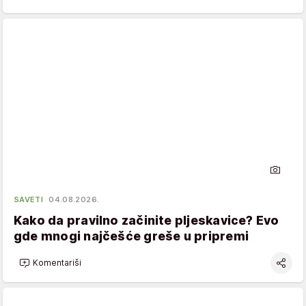
SAVETI
04.08.2026.
Kako da pravilno začinite pljeskavice? Evo
gde mnogi najčešće greše u pripremi
Komentariši