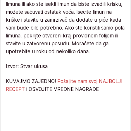
limuna ili ako ste isekli limun da biste izvadili krišku,
možete sačuvati ostatak voća. Isecite limun na
kriške i stavite u zamrzivač da dodate u piće kada
vam bude bilo potrebno. Ako ste koristili samo pola
limuna, pokrijte otvoreni kraj providnom folijom ili
stavite u zatvorenu posudu. Moraćete da ga
upotrebite u roku od nekoliko dana.
Izvor: Stvar ukusa
KUVAJMO ZAJEDNO!
Pošaljite nam svoj NAJBOLJI
RECEPT
i OSVOJITE VREDNE NAGRADE