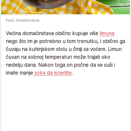
Foto: Shutterstock
Većina domaćinstava obično kupuje više
limuna
nego što im je potrebno u tom trenutku, i obično ga
čuvaju na kuhinjskom stolu u činiji sa voćem. Limun
čuvan na sobnoj temperaturi može trajati oko
nedelju dana. Nakon toga on počne da se suši i
imate manje
soka da iscedite
.