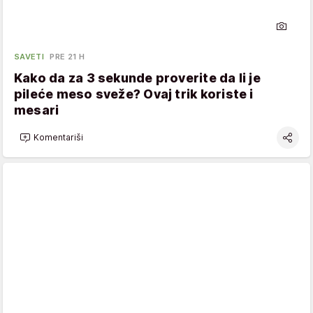
SAVETI
PRE 21 H
Kako da za 3 sekunde proverite da li je
pileće meso sveže? Ovaj trik koriste i
mesari
Komentariši