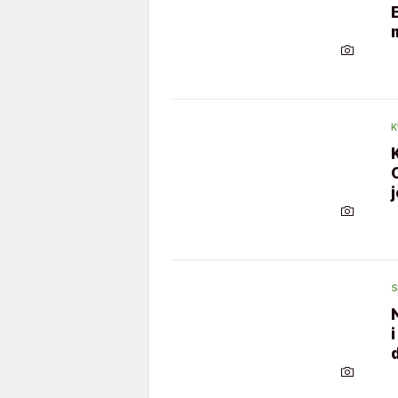
K
S
d