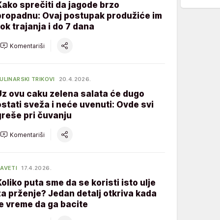
Kako sprečiti da jagode brzo
propadnu: Ovaj postupak produžiće im
rok trajanja i do 7 dana
Komentariši
ULINARSKI TRIKOVI
20.4.2026.
Uz ovu caku zelena salata će dugo
ostati sveža i neće uvenuti: Ovde svi
greše pri čuvanju
Komentariši
AVETI
17.4.2026.
Koliko puta sme da se koristi isto ulje
za prženje? Jedan detalj otkriva kada
je vreme da ga bacite