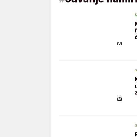
S
S
S