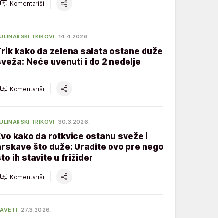
Komentariši
ULINARSKI TRIKOVI
14.4.2026.
Trik kako da zelena salata ostane duže
sveža: Neće uvenuti i do 2 nedelje
Komentariši
ULINARSKI TRIKOVI
30.3.2026.
Evo kako da rotkvice ostanu sveže i
hrskave što duže: Uradite ovo pre nego
to ih stavite u frižider
Komentariši
AVETI
27.3.2026.