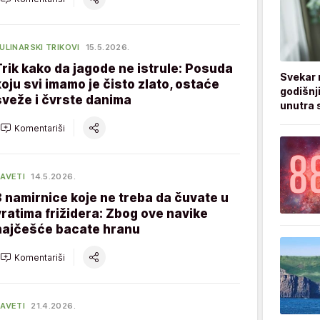
ULINARSKI TRIKOVI
15.5.2026.
Trik kako da jagode ne istrule: Posuda
Svekar 
koju svi imamo je čisto zlato, ostaće
godišnji
sveže i čvrste danima
unutra s
Komentariši
AVETI
14.5.2026.
3 namirnice koje ne treba da čuvate u
vratima frižidera: Zbog ove navike
najčešće bacate hranu
Komentariši
AVETI
21.4.2026.