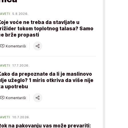
AVETI
5.8.2026.
Koje voće ne treba da stavljate u
frižider tokom toplotnog talasa? Samo
će brže propasti
Komentariši
AVETI
17.7.2026.
Kako da prepoznate da li je maslinovo
ulje užeglo? 1 miris otkriva da više nije
za upotrebu
Komentariši
AVETI
10.7.2026.
Rok na pakovanju vas može prevariti: