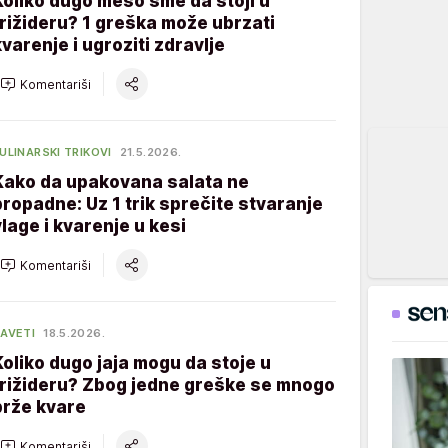
Koliko dugo meso sme da stoji u
frižideru? 1 greška može ubrzati
kvarenje i ugroziti zdravlje
Komentariši
ULINARSKI TRIKOVI
21.5.2026.
Kako da upakovana salata ne
propadne: Uz 1 trik sprečite stvaranje
vlage i kvarenje u kesi
Komentariši
AVETI
18.5.2026.
Koliko dugo jaja mogu da stoje u
frižideru? Zbog jedne greške se mnogo
brže kvare
Komentariši