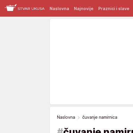
Naslovna
Najnovije
Praznici i slave
Naslovna
čuvanje namirnica
#
čuvanje namir