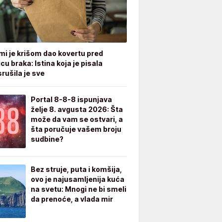
mi je krišom dao kovertu pred
cu braka: Istina koja je pisala
rušila je sve
Portal 8-8-8 ispunjava
želje 8. avgusta 2026: Šta
može da vam se ostvari, a
šta poručuje vašem broju
sudbine?
Bez struje, puta i komšija,
ovo je najusamljenija kuća
na svetu: Mnogi ne bi smeli
da prenoće, a vlada mir