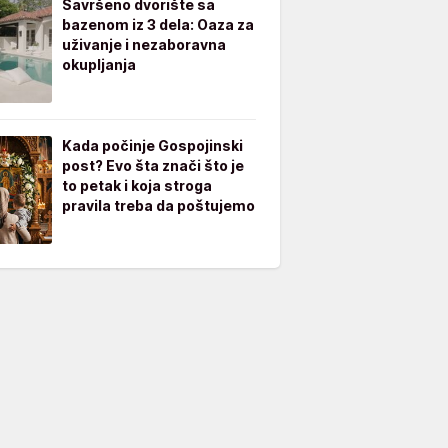
Savršeno dvorište sa
bazenom iz 3 dela: Oaza za
uživanje i nezaboravna
okupljanja
Kada počinje Gospojinski
post? Evo šta znači što je
to petak i koja stroga
pravila treba da poštujemo