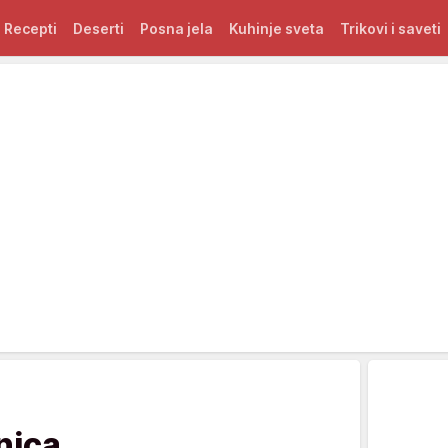
Recepti
Deserti
Posna jela
Kuhinje sveta
Trikovi i saveti
nica