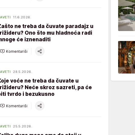
AVETI
11.6.2026.
Zašto ne treba da čuvate paradajz u
frižideru? Ono što mu hladnoća radi
mnoge će iznenaditi
Komentariši
AVETI
28.5.2026.
Koje voće ne treba da čuvate u
frižideru? Neće skroz sazreti, pa će
biti tvrdo i bezukusno
Komentariši
AVETI
25.5.2026.