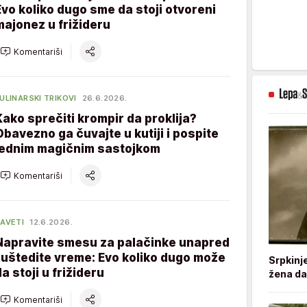
Evo koliko dugo sme da stoji otvoreni
majonez u frižideru
Komentariši
ULINARSKI TRIKOVI
26.6.2026.
Kako sprečiti krompir da proklija?
Obavezno ga čuvajte u kutiji i pospite
jednim magičnim sastojkom
Komentariši
AVETI
12.6.2026.
Napravite smesu za palačinke unapred
i uštedite vreme: Evo koliko dugo može
Srpkinj
a stoji u frižideru
žena da
Komentariši