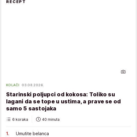
RECEPT
KOLAČI
03.08.2026.
Starinski poljupci od kokosa: Toliko su
lagani da se tope u ustima, a prave se od
samo 5 sastojaka
6 koraka
40 minuta
Umutite belanca