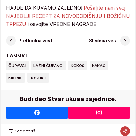
HAJDE DA KUVAMO ZAJEDNO!
Pošaljite nam svoj
NAJBOLJI RECEPT ZA NOVOGODIŠNJU I BOŽIĆNU
TRPEZU
i osvojite VREDNE NAGRADE
Prethodna vest
Sledeća vest
TAGOVI
ČUPAVCI
LAŽNI ČUPAVCI
KOKOS
KAKAO
KIKIRIKI
JOGURT
Budi deo Stvar ukusa zajednice.
Komentariši