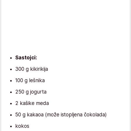
Sastojci:
300 g kikirikija
100 g lešnika
250 g jogurta
2 kašike meda
50 g kakaoa (može istopljena čokolada)
kokos