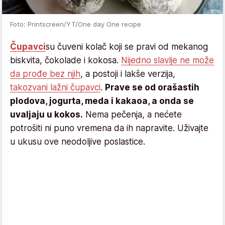
Foto: Printscreen/YT/One day One recipe
Čupavci
su čuveni kolač koji se pravi od mekanog
biskvita, čokolade i kokosa.
Nijedno slavlje ne može
da prođe bez njih
, a postoji i lakše verzija,
takozvani lažni čupavci
.
Prave se od orašastih
plodova, jogurta, meda i kakaoa, a onda se
uvaljaju u kokos.
Nema pečenja, a nećete
potrošiti ni puno vremena da ih napravite. Uživajte
u ukusu ove neodoljive poslastice.