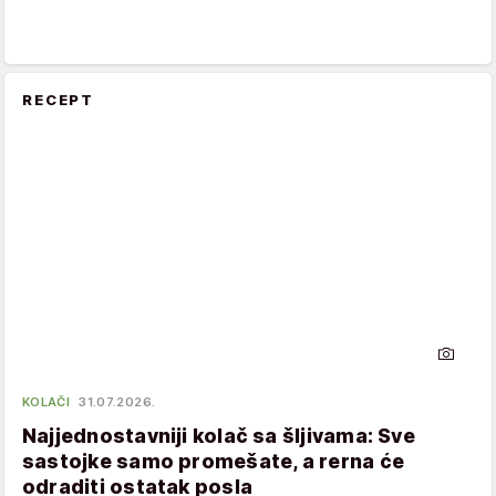
RECEPT
KOLAČI
31.07.2026.
Najjednostavniji kolač sa šljivama: Sve
sastojke samo promešate, a rerna će
odraditi ostatak posla