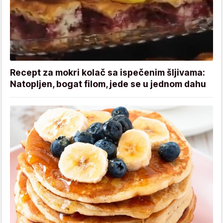
Recept za mokri kolač sa ispečenim šljivama:
Natopljen, bogat filom, jede se u jednom dahu