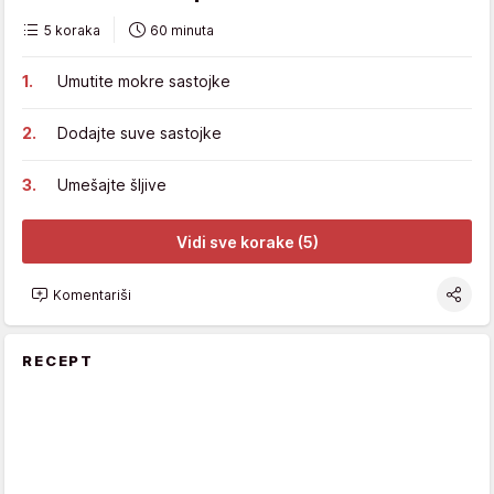
5 koraka
60 minuta
Umutite mokre sastojke
Dodajte suve sastojke
Umešajte šljive
Vidi sve korake (5)
Komentariši
RECEPT