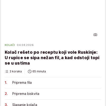
KOLAČI
04.08.2026.
Kolač rešeto po receptu koji vole Ruskinje:
U rupice se sipa nežan fil, a kad odstoji topi
se u ustima
3 koraka
65 minuta
Priprema fila
Priprema biskvita
Slaganje kolača