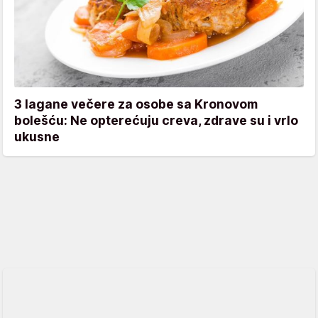
3 lagane večere za osobe sa Kronovom
bolešću: Ne opterećuju creva, zdrave su i vrlo
ukusne