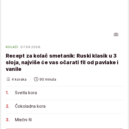
KOLAČI
07.08.2026.
Recept za kolač smetanik: Ruski klasik u 3
sloja, najviše će vas očarati fil od pavlake i
vanile
4 koraka
90 minuta
Svetla kora
Čokoladna kora
Mlečni fil