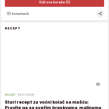
Vidi sve korake (5)
Komentariši
RECEPT
KOLAČI
29.07.2026.
Stari recept za voćni kolač sa mašću:
Pravite ga sa svežim breskvama, malinama,