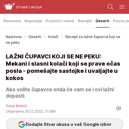
Naslovna
Najnovije
Praznici i slave
Recepti
Deserti
Posna je
Naslovna
Deserti
Kolači
Recept za lažne čupavce koji se
ne peku
LAŽNI ČUPAVCI KOJI SE NE PEKU:
Mekani i slasni kolači koji se prave očas
posla - pomešajte sastojke i uvaljajte u
kokos
Ako volite čupavce onda će vam se i ovi lažni
dopasti.
Sanja Belinić
Objavljeno 20.12.2022. 17:08h
Dodajte Stvar ukusa u vaš Google izbor