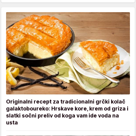
Originalni recept za tradicionalni grčki kolač
galaktoboureko: Hrskave kore, krem od griza i
slatki sočni preliv od koga vam ide voda na
usta