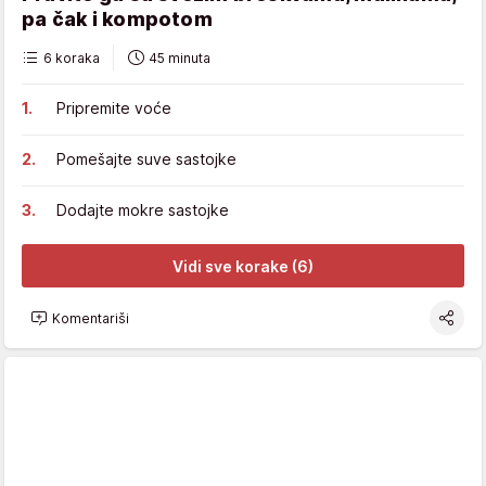
pa čak i kompotom
6 koraka
45 minuta
Pripremite voće
Pomešajte suve sastojke
Dodajte mokre sastojke
Vidi sve korake (6)
Komentariši