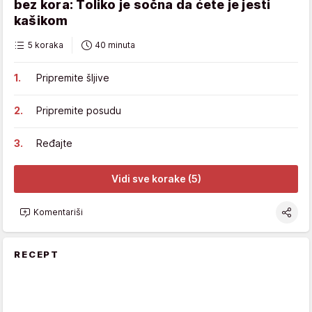
bez kora: Toliko je sočna da ćete je jesti
kašikom
5 koraka
40 minuta
Pripremite šljive
Pripremite posudu
Ređajte
Vidi sve korake (5)
Komentariši
RECEPT