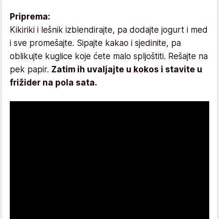
Priprema:
Kikiriki i lešnik izblendirajte, pa dodajte jogurt i med
i sve promešajte. Sipajte kakao i sjedinite, pa
oblikujte kuglice koje ćete malo spljoštiti. Rešajte na
pek papir.
Zatim ih uvaljajte u kokos i stavite u
frižider na pola sata.