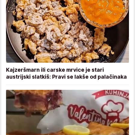
Kajzeršmarn ili carske mrvice je stari
austrijski slatkiš: Pravi se lakše od palačinaka