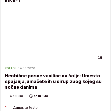
RECEPT
KOLAČI
04.08.2026.
Neobične posne vanilice na šolje: Umesto
spajanja, umačete ih u sirup zbog kojeg su
sočne danima
6 koraka
55 minuta
Zamesite testo