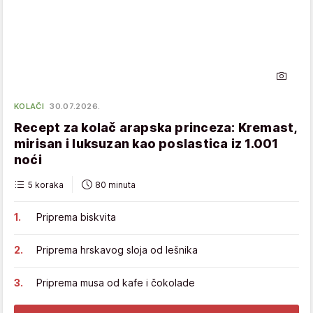
KOLAČI
30.07.2026.
Recept za kolač arapska princeza: Kremast,
mirisan i luksuzan kao poslastica iz 1.001
noći
5 koraka
80 minuta
Priprema biskvita
Priprema hrskavog sloja od lešnika
Priprema musa od kafe i čokolade