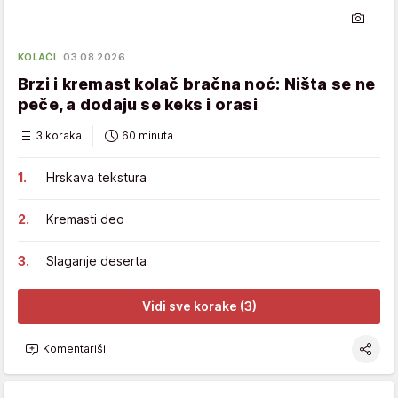
KOLAČI
03.08.2026.
Brzi i kremast kolač bračna noć: Ništa se ne
peče, a dodaju se keks i orasi
3 koraka
60 minuta
Hrskava tekstura
Kremasti deo
Slaganje deserta
Vidi sve korake (3)
Komentariši