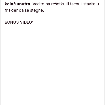
kolač unutra.
Vadite na rešetku ili tacnu i stavite u
frižider da se stegne.
BONUS VIDEO: