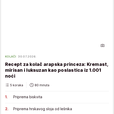
KOLAČI
30.07.2026.
Recept za kolač arapska princeza: Kremast,
mirisan i luksuzan kao poslastica iz 1.001
noći
5 koraka
80 minuta
Priprema biskvita
Priprema hrskavog sloja od lešnika