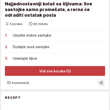
Najjednostavniji kolač sa šljivama: Sve
sastojke samo promešate, a rerna će
odraditi ostatak posla
5 koraka
60 minuta
Umutite mokre sastojke
Dodajte suve sastojke
Umešajte šljive
Vidi sve korake (5)
Komentariši
RECEPT