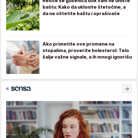
Rešite se gusenica dok vam ne unište
baštu: Kako da uklonite štetočine, a
da ne oštetite baštu i oprašivače
Ako primetite ove promene na
stopalima, proverite holesterol: Telo
šalje važne signale, a ih mnogi ignorišu