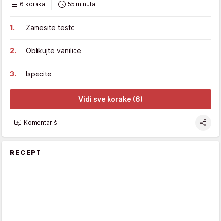
6 koraka
55 minuta
Zamesite testo
Oblikujte vanilice
Ispecite
Vidi sve korake (6)
Komentariši
RECEPT