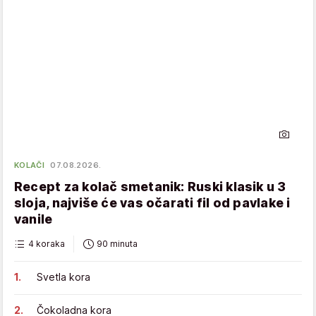
KOLAČI
07.08.2026.
Recept za kolač smetanik: Ruski klasik u 3
sloja, najviše će vas očarati fil od pavlake i
vanile
4 koraka
90 minuta
Svetla kora
Čokoladna kora