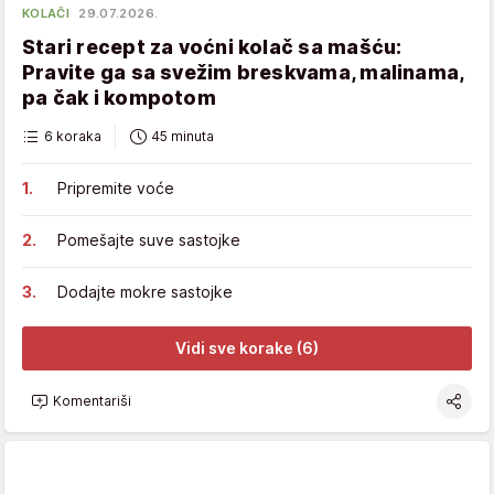
KOLAČI
29.07.2026.
Stari recept za voćni kolač sa mašću:
Pravite ga sa svežim breskvama, malinama,
pa čak i kompotom
6 koraka
45 minuta
Pripremite voće
Pomešajte suve sastojke
Dodajte mokre sastojke
Vidi sve korake (6)
Komentariši