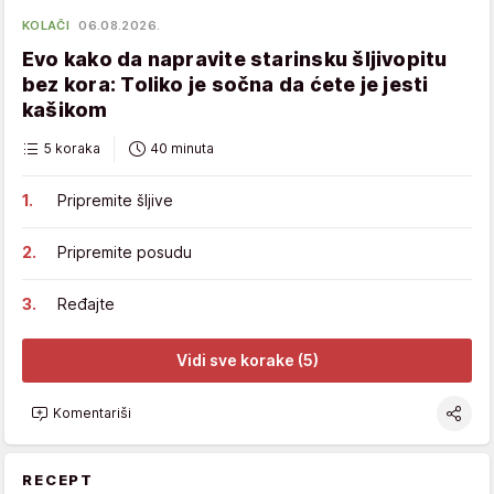
KOLAČI
06.08.2026.
Evo kako da napravite starinsku šljivopitu
bez kora: Toliko je sočna da ćete je jesti
kašikom
5 koraka
40 minuta
Pripremite šljive
Pripremite posudu
Ređajte
Vidi sve korake (5)
Komentariši
RECEPT