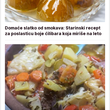
Domaće slatko od smokava: Starinski recept
za poslasticu boje ćilibara koja miriše na leto