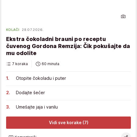
KOLAČI
28.07.2026.
Ekstra čokoladni brauni po receptu
čuvenog Gordona Remzija: Čik pokušajte da
mu odolite
7 koraka
60 minuta
Otopite čokoladu i puter
Dodajte šećer
Umešajte jaja i vanilu
Vidi sve korake (7)