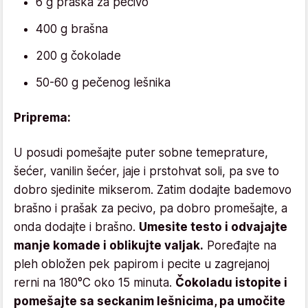
6 g praška za pecivo
400 g brašna
200 g čokolade
50-60 g pečenog lešnika
Priprema:
U posudi pomešajte puter sobne temeprature,
šećer, vanilin šećer, jaje i prstohvat soli, pa sve to
dobro sjedinite mikserom. Zatim dodajte bademovo
brašno i prašak za pecivo, pa dobro promešajte, a
onda dodajte i brašno.
Umesite testo i odvajajte
manje komade i oblikujte valjak.
Poređajte na
pleh obložen pek papirom i pecite u zagrejanoj
rerni na 180°C oko 15 minuta.
Čokoladu istopite i
pomešajte sa seckanim lešnicima, pa umočite