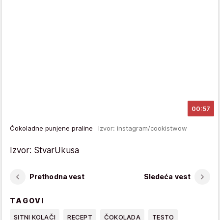
00:57
Čokoladne punjene praline
Izvor: instagram/cookistwow
Izvor: StvarUkusa
Prethodna vest
Sledeća vest
TAGOVI
SITNI KOLAČI
RECEPT
ČOKOLADA
TESTO