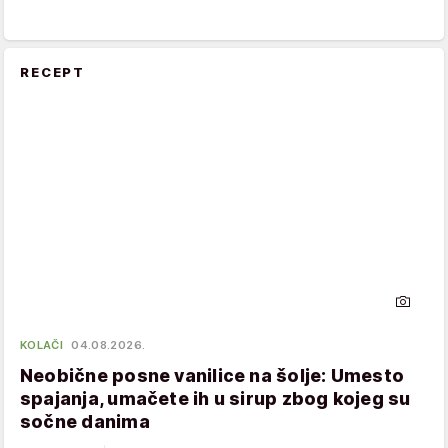
RECEPT
KOLAČI
04.08.2026.
Neobične posne vanilice na šolje: Umesto
spajanja, umačete ih u sirup zbog kojeg su
sočne danima