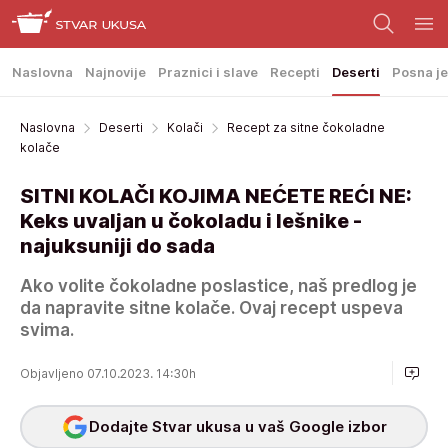
Naslovna
Najnovije
Praznici i slave
Recepti
Deserti
Posna je
Naslovna
Deserti
Kolači
Recept za sitne čokoladne
kolače
SITNI KOLAČI KOJIMA NEĆETE REĆI NE:
Keks uvaljan u čokoladu i lešnike -
najuksuniji do sada
Ako volite čokoladne poslastice, naš predlog je
da napravite sitne kolače. Ovaj recept uspeva
svima.
Objavljeno 07.10.2023. 14:30h
Dodajte Stvar ukusa u vaš Google izbor