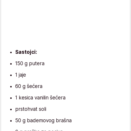
Sastojci:
150 g putera
1 jaje
60 g šećera
1 kesica vanilin šećera
prstohvat soli
50 g bademovog brašna