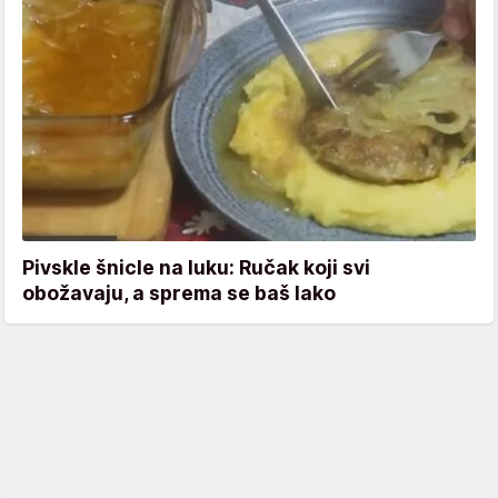
Pivskle šnicle na luku: Ručak koji svi
obožavaju, a sprema se baš lako