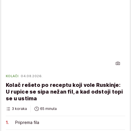
KOLAČI
04.08.2026.
Kolač rešeto po receptu koji vole Ruskinje:
U rupice se sipa nežan fil, a kad odstoji topi
se u ustima
3 koraka
65 minuta
Priprema fila