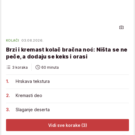
KOLAČI
03.08.2026.
Brzi i kremast kolač bračna noć: Ništa se ne
peče, a dodaju se keks i orasi
3 koraka
60 minuta
Hrskava tekstura
Kremasti deo
Slaganje deserta
Vidi sve korake (3)