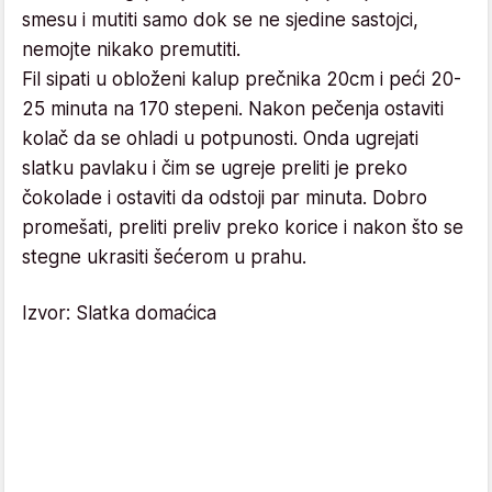
smesu i mutiti samo dok se ne sjedine sastojci,
nemojte nikako premutiti.
Fil sipati u obloženi kalup prečnika 20cm i peći 20-
25 minuta na 170 stepeni. Nakon pečenja ostaviti
kolač da se ohladi u potpunosti. Onda ugrejati
slatku pavlaku i čim se ugreje preliti je preko
čokolade i ostaviti da odstoji par minuta. Dobro
promešati, preliti preliv preko korice i nakon što se
stegne ukrasiti šećerom u prahu.
Izvor: Slatka domaćica