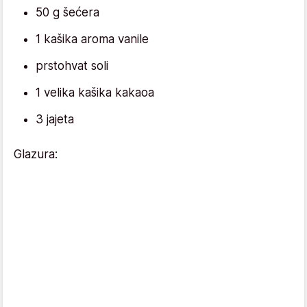
50 g šećera
1 kašika aroma vanile
prstohvat soli
1 velika kašika kakaoa
3 jajeta
Glazura: