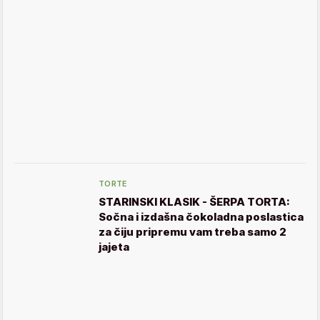
TORTE
STARINSKI KLASIK - ŠERPA TORTA:
Sočna i izdašna čokoladna poslastica
za čiju pripremu vam treba samo 2
jajeta