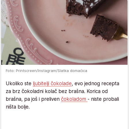
Foto: Printscreen/Instagram/Slatka domaćica
Ukoliko ste
ljubitelji čokolade
, evo jednog recepta
za brz čokoladni kolač bez brašna. Korica od
brašna, pa još i preliven
čokoladom
- niste probali
ništa bolje.