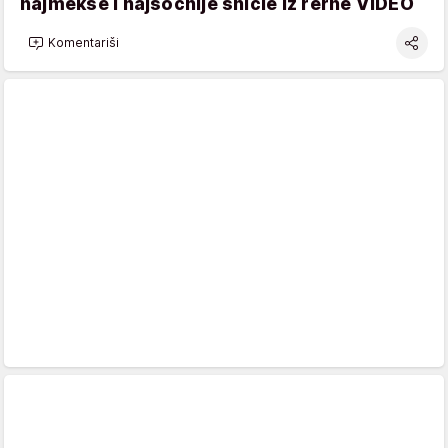
najmekše i najsočnije šnicle iz rerne VIDEO
Komentariši