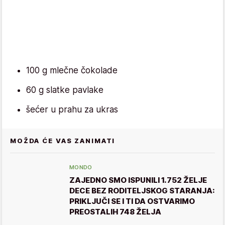
100 g mlečne čokolade
60 g slatke pavlake
šećer u prahu za ukras
MOŽDA ĆE VAS ZANIMATI
MONDO
ZAJEDNO SMO ISPUNILI 1.752 ŽELJE
DECE BEZ RODITELJSKOG STARANJA:
PRIKLJUČI SE I TI DA OSTVARIMO
PREOSTALIH 748 ŽELJA