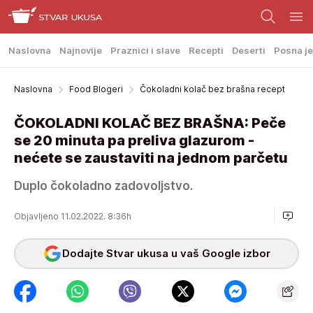
Naslovna
Najnovije
Praznici i slave
Recepti
Deserti
Posna je
Naslovna
Food Blogeri
Čokoladni kolač bez brašna recept
ČOKOLADNI KOLAČ BEZ BRAŠNA: Peče
se 20 minuta pa preliva glazurom -
nećete se zaustaviti na jednom parčetu
Duplo čokoladno zadovoljstvo.
Objavljeno 11.02.2022. 8:36h
Dodajte Stvar ukusa u vaš Google izbor