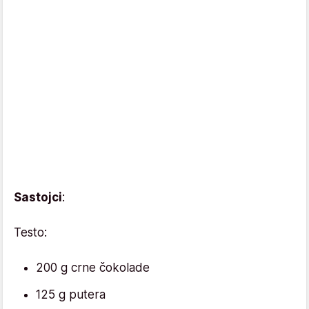
Sastojci
:
Testo:
200 g crne čokolade
125 g putera