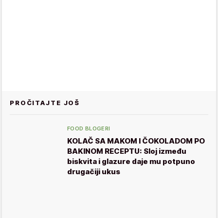
PROČITAJTE JOŠ
FOOD BLOGERI
KOLAČ SA MAKOM I ČOKOLADOM PO
BAKINOM RECEPTU: Sloj između
biskvita i glazure daje mu potpuno
drugačiji ukus