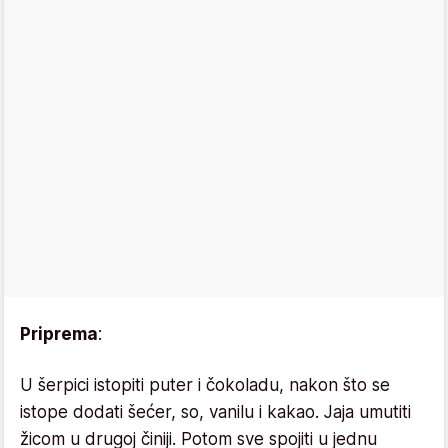
Priprema
:
U šerpici istopiti puter i čokoladu, nakon što se
istope dodati šećer, so, vanilu i kakao. Jaja umutiti
žicom u drugoj činiji. Potom sve spojiti u jednu