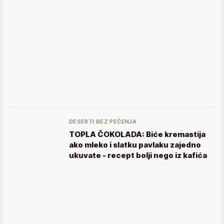
DESERTI BEZ PEČENJA
TOPLA ČOKOLADA: Biće kremastija
ako mleko i slatku pavlaku zajedno
ukuvate - recept bolji nego iz kafića