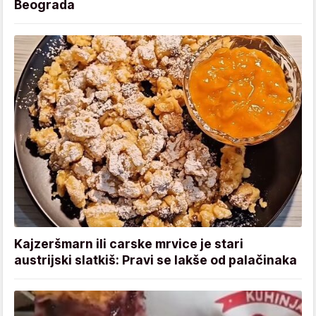
Beograda
Kajzeršmarn ili carske mrvice je stari
austrijski slatkiš: Pravi se lakše od palačinaka