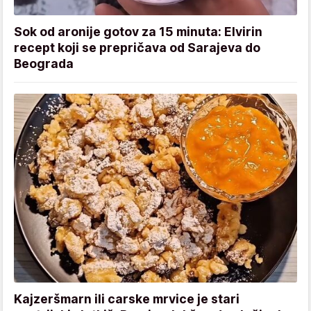
Sok od aronije gotov za 15 minuta: Elvirin
recept koji se prepričava od Sarajeva do
Beograda
Kajzeršmarn ili carske mrvice je stari