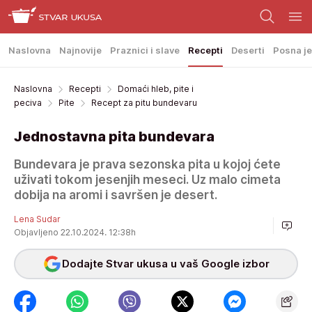
Naslovna
Najnovije
Praznici i slave
Recepti
Deserti
Posna je
Naslovna
Recepti
Domaći hleb, pite i
peciva
Pite
Recept za pitu bundevaru
Jednostavna pita bundevara
Bundevara je prava sezonska pita u kojoj ćete
uživati tokom jesenjih meseci. Uz malo cimeta
dobija na aromi i savršen je desert.
Lena Sudar
Objavljeno 22.10.2024. 12:38h
Dodajte Stvar ukusa u vaš Google izbor