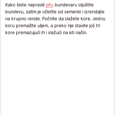
Kako biste napravili
pitu
bundevaru oljuštite
bundevu, zatim je očistite od semenki i izrendajte
na krupno rende. Počnite da slažete kore. Jednu
koru premažite uljem, a preko nje stavite još tri
kore premazujući ih i slažući na isti način.