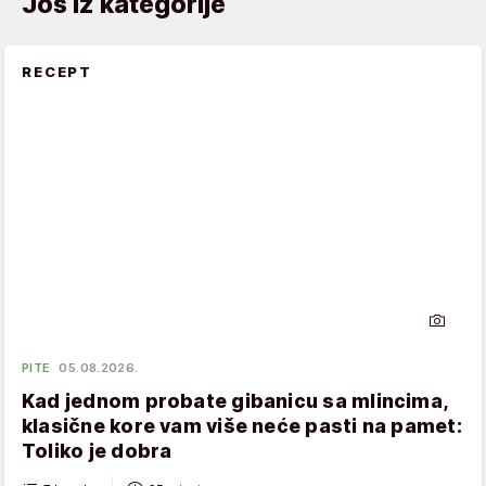
Još iz kategorije
RECEPT
PITE
05.08.2026.
Kad jednom probate gibanicu sa mlincima,
klasične kore vam više neće pasti na pamet:
Toliko je dobra