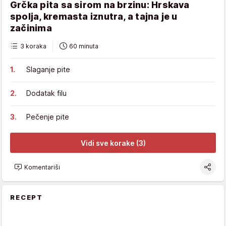
Grčka pita sa sirom na brzinu: Hrskava
spolja, kremasta iznutra, a tajna je u
začinima
3 koraka
60 minuta
Slaganje pite
Dodatak filu
Pečenje pite
Vidi sve korake (3)
Komentariši
RECEPT