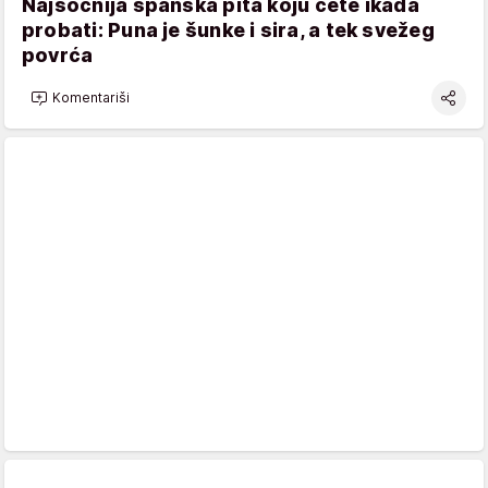
Najsočnija španska pita koju ćete ikada
probati: Puna je šunke i sira, a tek svežeg
povrća
Komentariši