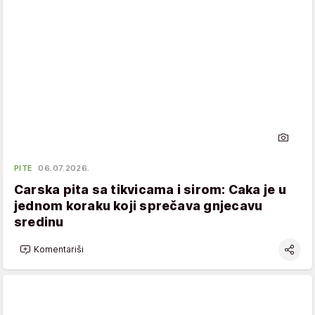
PITE
06.07.2026.
Carska pita sa tikvicama i sirom: Caka je u
jednom koraku koji sprečava gnjecavu
sredinu
Komentariši