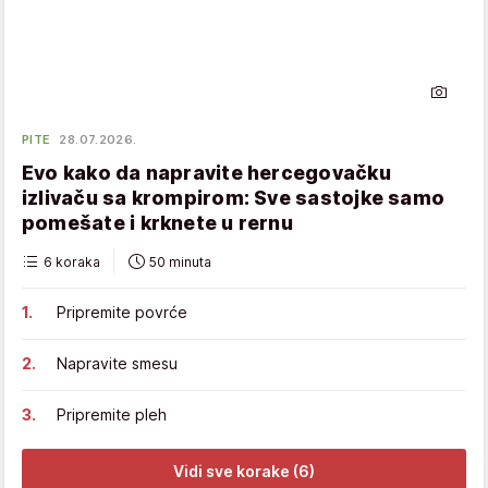
PITE
28.07.2026.
Evo kako da napravite hercegovačku
izlivaču sa krompirom: Sve sastojke samo
pomešate i krknete u rernu
6 koraka
50 minuta
Pripremite povrće
Napravite smesu
Pripremite pleh
Vidi sve korake (6)