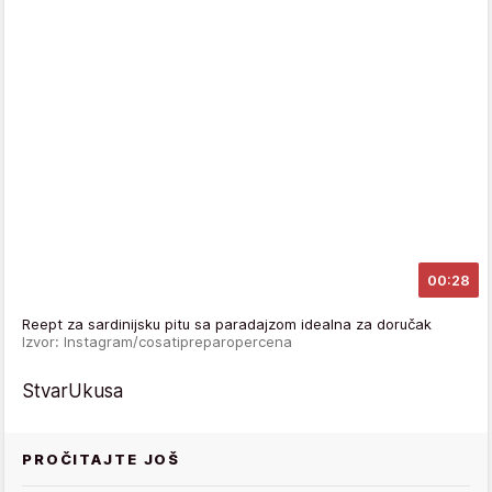
00:28
Reept za sardinijsku pitu sa paradajzom idealna za doručak
Izvor: Instagram/cosatipreparopercena
StvarUkusa
PROČITAJTE JOŠ