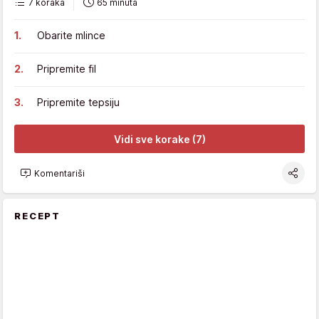
7 koraka
65 minuta
Obarite mlince
Pripremite fil
Pripremite tepsiju
Vidi sve korake (7)
Komentariši
RECEPT