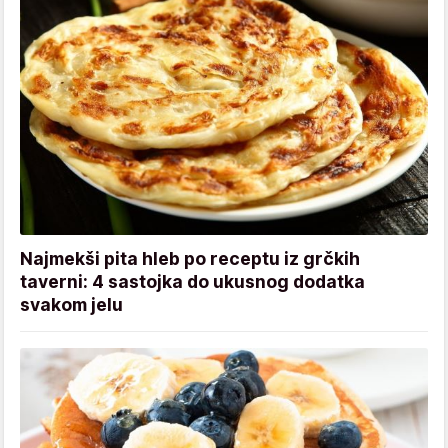
Najmekši pita hleb po receptu iz grčkih
taverni: 4 sastojka do ukusnog dodatka
svakom jelu