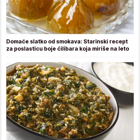
Domaće slatko od smokava: Starinski recept
za poslasticu boje ćilibara koja miriše na leto