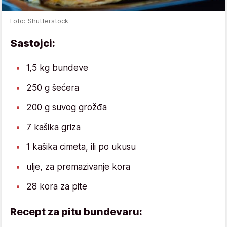
Foto: Shutterstock
Sastojci:
1,5 kg bundeve
250 g šećera
200 g suvog grožđa
7 kašika griza
1 kašika cimeta, ili po ukusu
ulje, za premazivanje kora
28 kora za pite
Recept za pitu bundevaru: