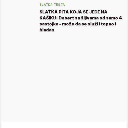
SLATKA TESTA
SLATKA PITA KOJA SE JEDE NA
KAŠIKU: Desert sa šljivama od samo 4
sastojka - može da se služi i topao i
hladan