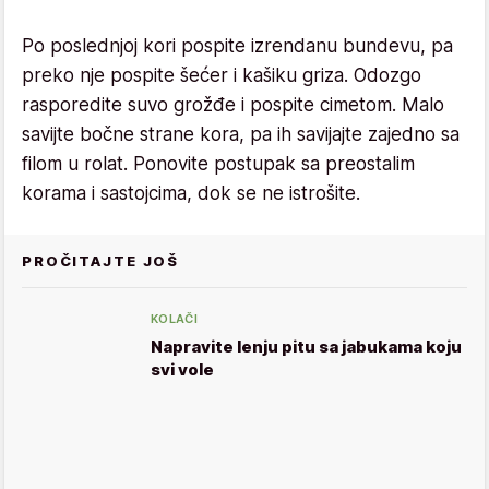
Po poslednjoj kori pospite izrendanu bundevu, pa
preko nje pospite šećer i kašiku griza. Odozgo
rasporedite suvo grožđe i pospite cimetom. Malo
savijte bočne strane kora, pa ih savijajte zajedno sa
filom u rolat. Ponovite postupak sa preostalim
korama i sastojcima, dok se ne istrošite.
PROČITAJTE JOŠ
KOLAČI
Napravite lenju pitu sa jabukama koju
svi vole