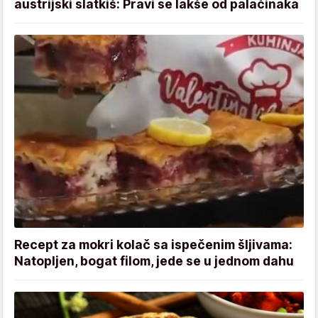
austrijski slatkiš: Pravi se lakše od palačinaka
Recept za mokri kolač sa ispečenim šljivama:
Natopljen, bogat filom, jede se u jednom dahu