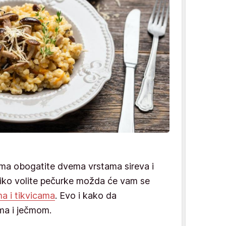
ma obogatite dvema vrstama sireva i
iko volite pečurke možda će vam se
a i tikvicama
. Evo i kako da
ma i ječmom.