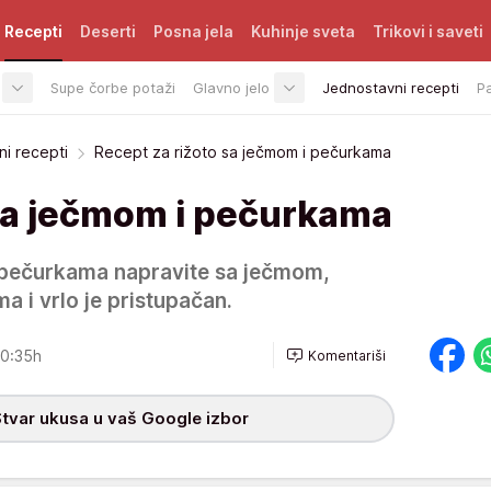
Recepti
Deserti
Posna jela
Kuhinje sveta
Trikovi i saveti
Supe čorbe potaži
Glavno jelo
Jednostavni recepti
P
i recepti
Recept za rižoto sa ječmom i pečurkama
 sa ječmom i pečurkama
a pečurkama napravite sa ječmom,
 i vrlo je pristupačan.
0:35h
Komentariši
tvar ukusa u vaš Google izbor