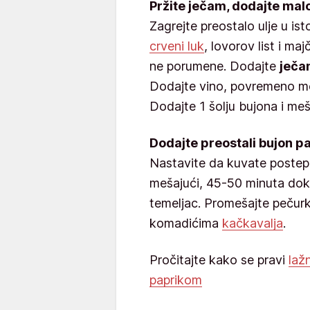
Pržite ječam, dodajte mal
Zagrejte preostalo ulje u ist
crveni luk
, lovorov list i m
ne porumene. Dodajte
ječa
Dodajte vino, povremeno meš
Dodajte 1 šolju bujona i meš
Dodajte preostali bujon p
Nastavite da kuvate poste
mešajući, 45-50 minuta dok
temeljac. Promešajte pečurk
komadićima
kačkavalja
.
Pročitajte kako se pravi
laž
paprikom