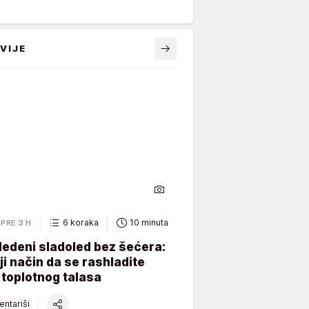
VIJE
6 koraka
10 minuta
PRE 3 H
ledeni sladoled bez šećera:
ji način da se rashladite
toplotnog talasa
ntariši