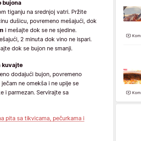
o bujona
om tiganju na srednjoj vatri. Pržite
ajčinu dušicu, povremeno mešajući, dok
m
i mešajte dok se ne sjedine.
Kome
ajući, 2 minuta dok vino ne ispari.
ajte dok se bujon ne smanji.
a kuvajte
peno dodajući bujon, povremeno
 ječam ne omekša i ne upije se
e i parmezan. Servirajte sa
Kome
na pita sa tikvicama, pečurkama i