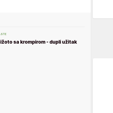
ASTE
ižoto sa krompirom - dupli užitak