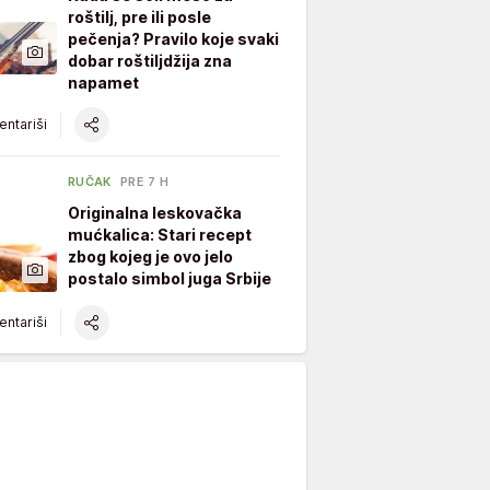
roštilj, pre ili posle
pečenja? Pravilo koje svaki
dobar roštiljdžija zna
napamet
ntariši
RUČAK
PRE 7 H
Originalna leskovačka
mućkalica: Stari recept
zbog kojeg je ovo jelo
postalo simbol juga Srbije
ntariši