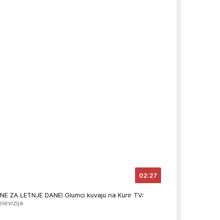
02:27
 ZA LETNJE DANE! Glumci kuvaju na Kurir TV:
elevizija