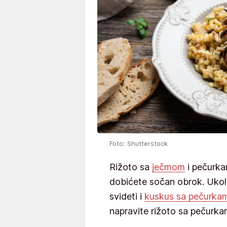
Foto: Shutterstock
Rižoto sa
ječmom
i pečurka
dobićete sočan obrok. Ukol
svideti i
kuskus sa pečurkam
napravite rižoto sa pečurka