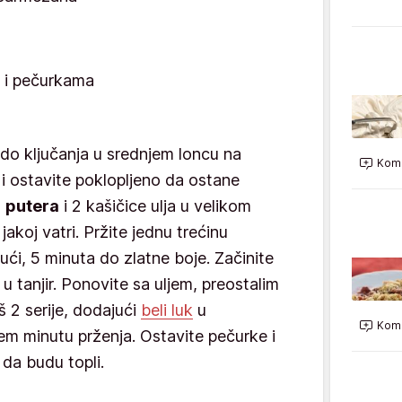
 i pečurkama
do ključanja u srednjem loncu na
Kome
e i ostavite poklopljeno da ostane
u
putera
i 2 kašičice ulja u velikom
koj vatri. Pržite jednu trećinu
́i, 5 minuta do zlatne boje. Začinite
e u tanjir. Ponovite sa uljem, preostalim
š 2 serije, dodajući
beli luk
u
Kome
jem minutu prženja. Ostavite pečurke i
 da budu topli.