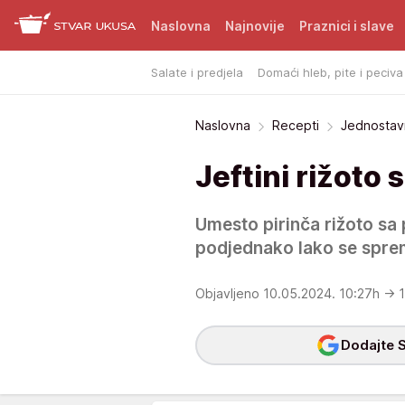
Naslovna
Najnovije
Praznici i slave
Salate i predjela
Domaći hleb, pite i peciva
Naslovna
Recepti
Jednostavn
Jeftini rižoto
Umesto pirinča rižoto s
podjednako lako se sprema
Objavljeno 10.05.2024. 10:27h
→ 1
Dodajte S