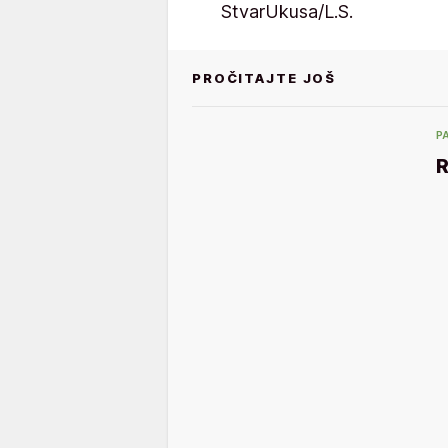
StvarUkusa/L.S.
PROČITAJTE JOŠ
P
R