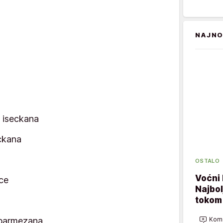
NAJNO
o iseckana
eckana
OSTALO
Voćni 
ce
Najbol
tokom 
Kome
 parmezana