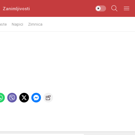
Zanimljivosti
aste
Napici
Zimnica