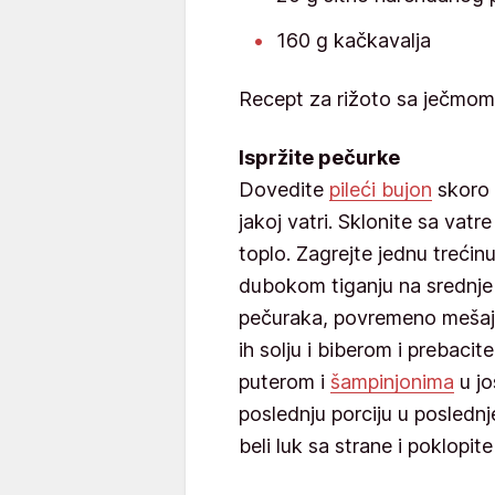
160 g kačkavalja
Recept za rižoto sa ječmom
Ispržite pečurke
Dovedite
pileći bujon
skoro 
jakoj vatri. Sklonite sa vatr
toplo. Zagrejte jednu trećin
dubokom tiganju na srednje ja
pečuraka, povremeno mešajuc
ih solju i biberom i prebacit
puterom i
šampinjonima
u jo
poslednju porciju u posledn
beli luk sa strane i poklopite