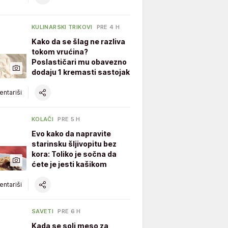
KULINARSKI TRIKOVI
PRE 4 H
Kako da se šlag ne razliva
tokom vrućina?
Poslastičari mu obavezno
dodaju 1 kremasti sastojak
ntariši
KOLAČI
PRE 5 H
Evo kako da napravite
starinsku šljivopitu bez
kora: Toliko je sočna da
ćete je jesti kašikom
ntariši
SAVETI
PRE 6 H
Kada se soli meso za