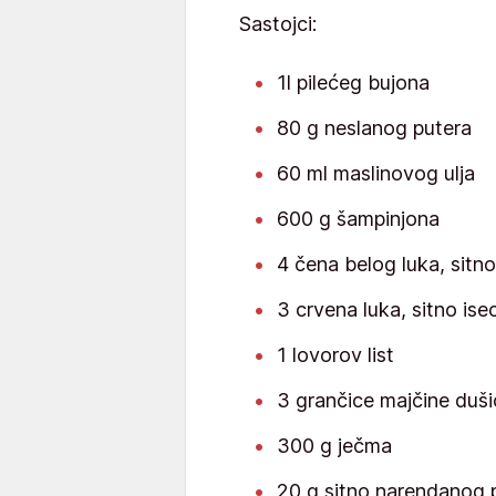
Sastojci:
1l pilećeg bujona
80 g neslanog putera
60 ml maslinovog ulja
600 g šampinjona
4 čena belog luka, sitn
3 crvena luka, sitno is
1 lovorov list
3 grančice majčine duši
300 g ječma
20 g sitno narendanog