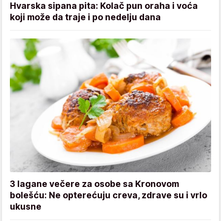
Hvarska sipana pita: Kolač pun oraha i voća
koji može da traje i po nedelju dana
3 lagane večere za osobe sa Kronovom
bolešću: Ne opterećuju creva, zdrave su i vrlo
ukusne