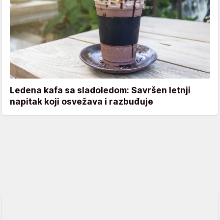
Ledena kafa sa sladoledom: Savršen letnji
napitak koji osvežava i razbuđuje