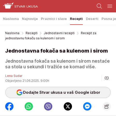
Naslovna
Najnovije
Praznici i slave
Recepti
Deserti
Posna je
Naslovna
Recepti
Jednostavni recepti
Recept za
jednostavnu fokaču sa kulenom i sirom
Jednostavna fokača sa kulenom i sirom
Jednostavna fokača sa kulenom i sirom nestaće
sa stola u sekundi i tražiće se komad više.
Lena Sudar
Objavljeno 21.06.2025. 9:00h
Dodajte Stvar ukusa u vaš Google izbor