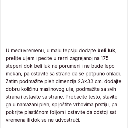
U međuvremenu, u malu tepsiju dodajte
beli luk
,
prelijte uljem i pecite u rerni zagrejanoj na 175
stepeni dok beli luk ne porumeni i ne bude lepo
mekan, pa ostavite sa strane da se potpuno ohladi.
Zatim podmažite pleh dimenzija 23x33 cm, dodajte
dobru količinu maslinovog ulja, podmažite sa svih
strana i ostavite sa strane. Prebacite testo, stavite
ga u namazani pleh, spljoštite vrhovima prstiju, pa
pokrijte plastičnom folijom i ostavite da odstoji sat
vremena ili dok se ne udvostruči.