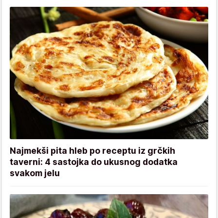
Najmekši pita hleb po receptu iz grčkih
taverni: 4 sastojka do ukusnog dodatka
svakom jelu