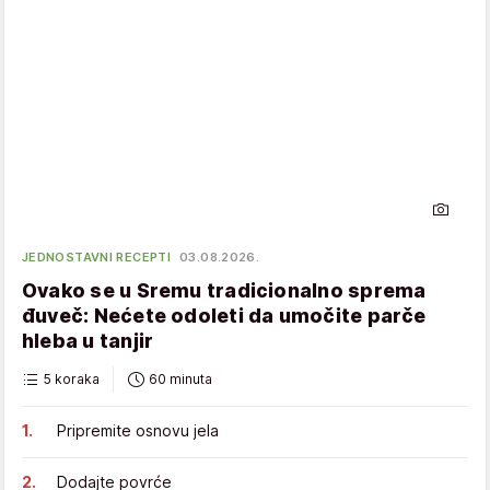
JEDNOSTAVNI RECEPTI
03.08.2026.
Ovako se u Sremu tradicionalno sprema
đuveč: Nećete odoleti da umočite parče
hleba u tanjir
5 koraka
60 minuta
Pripremite osnovu jela
Dodajte povrće