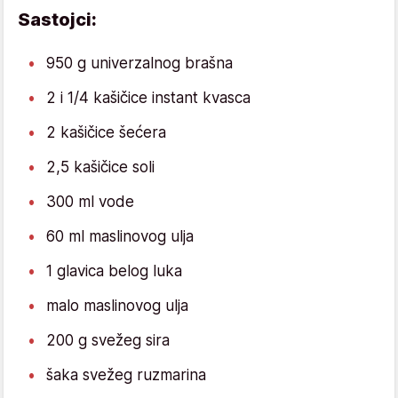
Sastojci:
950 g univerzalnog brašna
2 i 1/4 kašičice instant kvasca
2 kašičice šećera
2,5 kašičice soli
300 ml vode
60 ml maslinovog ulja
1 glavica belog luka
malo maslinovog ulja
200 g svežeg sira
šaka svežeg ruzmarina