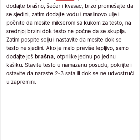
dodajte brašno, šećer i kvasac, brzo promešajte da
se sjedini, zatim dodajte vodu i maslinovo ulje i
počnite da mesite mikserom sa kukom za testo, na
srednjoj brzini dok testo ne počne da se skuplja.
Zatim pospite solju i nastavite da mesite dok se
testo ne sjedini. Ako je malo previše lepljivo, samo
dodajte još
brašna
, otprilike jednu po jednu
kašiku. Stavite testo u namazanu posudu, pokrijte i
ostavite da naraste 2-3 sata ili dok se ne udvostruči
u zapremini.