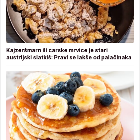
Kajzeršmarn ili carske mrvice je stari
austrijski slatkiš: Pravi se lakše od palačinaka