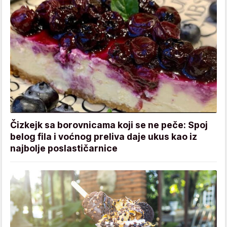
Čizkejk sa borovnicama koji se ne peče: Spoj
belog fila i voćnog preliva daje ukus kao iz
najbolje poslastičarnice