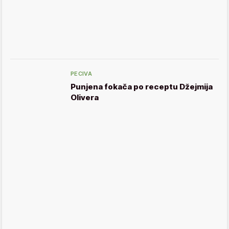
PECIVA
Punjena fokača po receptu Džejmija
Olivera