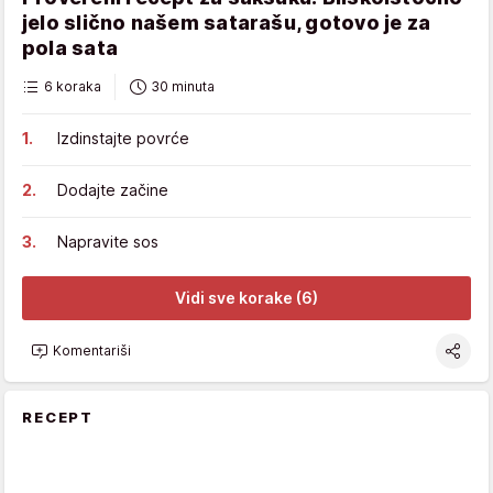
jelo slično našem satarašu, gotovo je za
pola sata
6 koraka
30 minuta
Izdinstajte povrće
Dodajte začine
Napravite sos
Vidi sve korake (6)
Komentariši
RECEPT