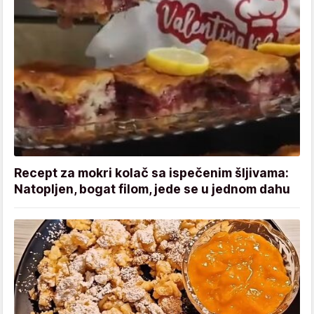
Recept za mokri kolač sa ispečenim šljivama:
Natopljen, bogat filom, jede se u jednom dahu