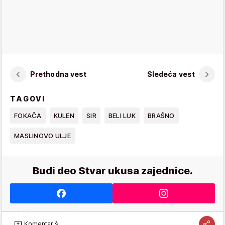
Prethodna vest
Sledeća vest
TAGOVI
FOKAČA
KULEN
SIR
BELI LUK
BRAŠNO
MASLINOVO ULJE
Budi deo Stvar ukusa zajednice.
Komentariši