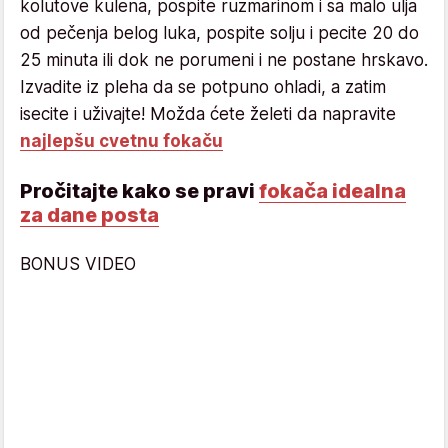
kolutove kulena, pospite ruzmarinom i sa malo ulja
od pečenja belog luka, pospite solju i pecite 20 do
25 minuta ili dok ne porumeni i ne postane hrskavo.
Izvadite iz pleha da se potpuno ohladi, a zatim
isecite i uživajte! Možda ćete želeti da napravite
najlepšu cvetnu fokaču
Pročitajte kako se pravi
fokača idealna
za dane posta
BONUS VIDEO