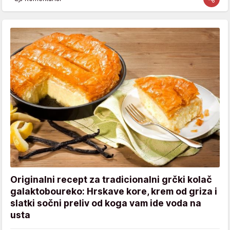
Originalni recept za tradicionalni grčki kolač
galaktoboureko: Hrskave kore, krem od griza i
slatki sočni preliv od koga vam ide voda na
usta