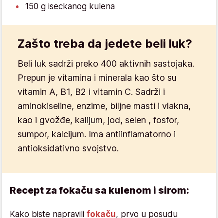
150 g iseckanog kulena
Zašto treba da jedete beli luk?
Beli luk sadrži preko 400 aktivnih sastojaka.
Prepun je vitamina i minerala kao što su
vitamin A, B1, B2 i vitamin C. Sadrži i
aminokiseline, enzime, biljne masti i vlakna,
kao i gvožđe, kalijum, jod, selen , fosfor,
sumpor, kalcijum. Ima antiinflamatorno i
antioksidativno svojstvo.
Recept za fokaču sa kulenom i sirom:
Kako biste napravili
fokaču
, prvo u posudu