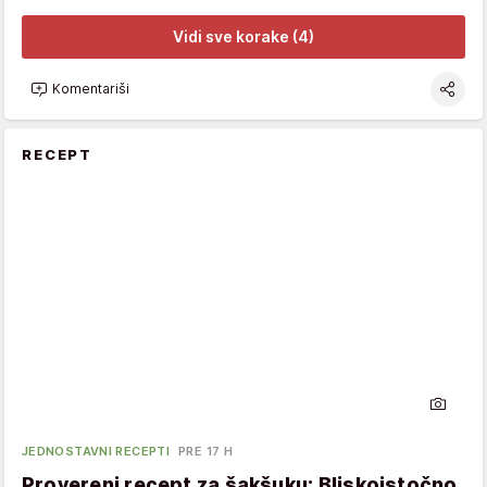
Vidi sve korake (4)
Komentariši
RECEPT
JEDNOSTAVNI RECEPTI
PRE 17 H
Provereni recept za šakšuku: Bliskoistočno