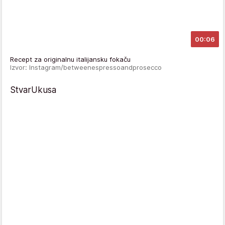
00:06
Recept za originalnu italijansku fokaču
Izvor: Instagram/betweenespressoandprosecco
StvarUkusa