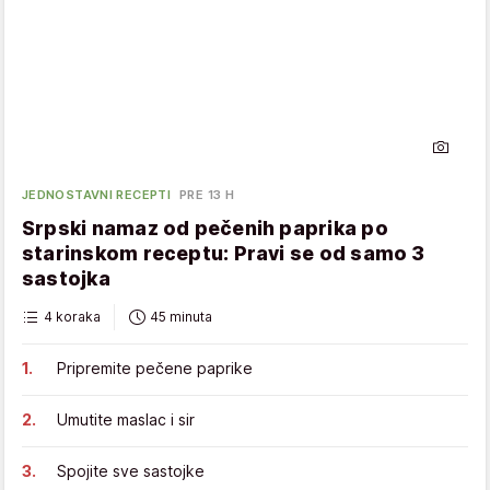
JEDNOSTAVNI RECEPTI
PRE 13 H
Srpski namaz od pečenih paprika po
starinskom receptu: Pravi se od samo 3
sastojka
4 koraka
45 minuta
Pripremite pečene paprike
Umutite maslac i sir
Spojite sve sastojke