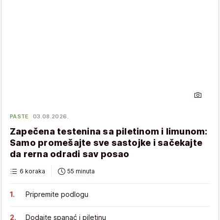
PASTE
03.08.2026.
Zapečena testenina sa piletinom i limunom:
Samo promešajte sve sastojke i sačekajte
da rerna odradi sav posao
6 koraka
55 minuta
Pripremite podlogu
Dodajte spanać i piletinu