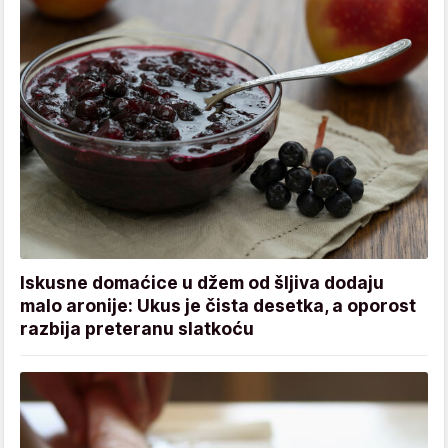
Iskusne domaćice u džem od šljiva dodaju
malo aronije: Ukus je čista desetka, a oporost
razbija preteranu slatkoću