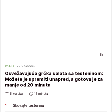
PASTE
29.07.2026.
Osvežavajuća grčka salata sa testeninom:
Možete je spremiti unapred, a gotova je za
manje od 20 minuta
5 koraka
16 minuta
Skuvajte testeninu