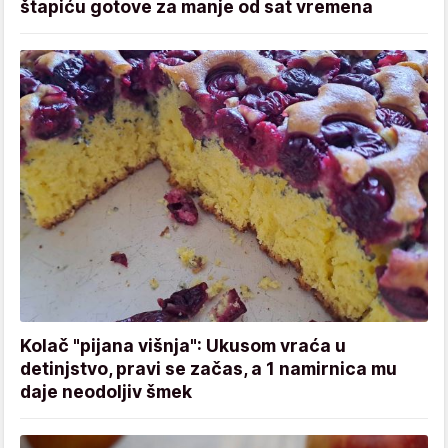
štapiću gotove za manje od sat vremena
Kolač "pijana višnja": Ukusom vraća u
detinjstvo, pravi se začas, a 1 namirnica mu
daje neodoljiv šmek