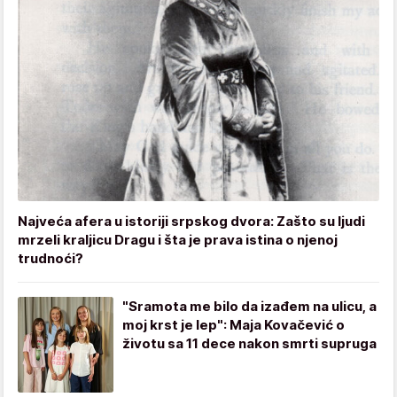
Najveća afera u istoriji srpskog dvora: Zašto su ljudi
mrzeli kraljicu Dragu i šta je prava istina o njenoj
trudnoći?
"Sramota me bilo da izađem na ulicu, a
moj krst je lep": Maja Kovačević o
životu sa 11 dece nakon smrti supruga