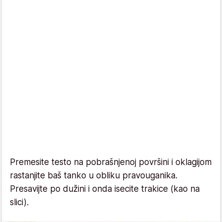
Premesite testo na pobrašnjenoj površini i oklagijom
rastanjite baš tanko u obliku pravouganika.
Presavijte po dužini i onda isecite trakice (kao na
slici).