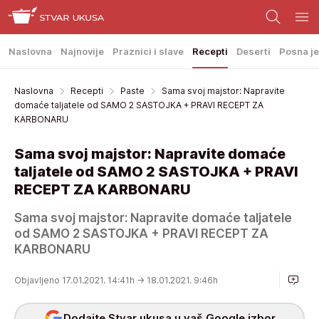
Naslovna
Najnovije
Praznici i slave
Recepti
Deserti
Posna je
Naslovna
Recepti
Paste
Sama svoj majstor: Napravite
domaće taljatele od SAMO 2 SASTOJKA + PRAVI RECEPT ZA
KARBONARU
Sama svoj majstor: Napravite domaće
taljatele od SAMO 2 SASTOJKA + PRAVI
RECEPT ZA KARBONARU
Sama svoj majstor: Napravite domaće taljatele
od SAMO 2 SASTOJKA + PRAVI RECEPT ZA
KARBONARU
Objavljeno 17.01.2021. 14:41h
→ 18.01.2021. 9:46h
Dodajte Stvar ukusa u vaš Google izbor