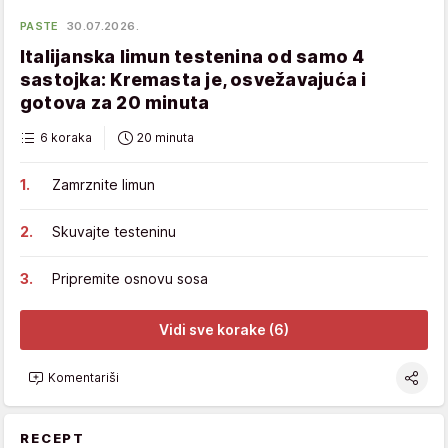
PASTE
30.07.2026.
Italijanska limun testenina od samo 4
sastojka: Kremasta je, osvežavajuća i
gotova za 20 minuta
6 koraka
20 minuta
Zamrznite limun
Skuvajte testeninu
Pripremite osnovu sosa
Vidi sve korake (6)
Komentariši
RECEPT