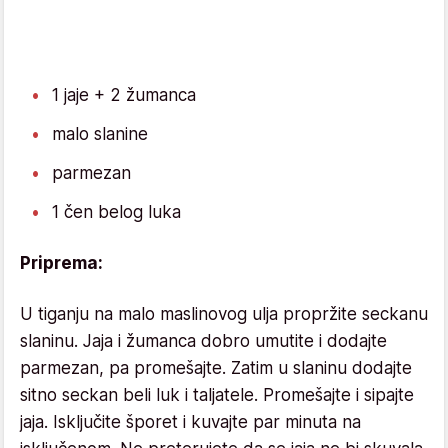
1 jaje + 2 žumanca
malo slanine
parmezan
1 čen belog luka
Priprema:
U tiganju na malo maslinovog ulja propržite seckanu
slaninu. Jaja i žumanca dobro umutite i dodajte
parmezan, pa promešajte. Zatim u slaninu dodajte
sitno seckan beli luk i taljatele. Promešajte i sipajte
jaja. Isključite šporet i kuvajte par minuta na