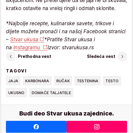
isključenom. Ne preterujete da se jaja ne bi skuvala,
kratko ostavite na vreloj ringli i odmah sklonite.
*Najbolje recepte, kulinarske savete, trikove i
dijete možete pronaći i na našoj Facebook stranici
–
Stvar ukusa
*Pratite Stvar ukusa i
na
Instagramu
Izvor: stvarukusa.rs
Prethodna vest
Sledeća vest
TAGOVI
JAJA
KARBONARA
RUČAK
TESTENINA
TESTO
UKUSNO
DOMAĆE TALJATELE
Budi deo Stvar ukusa zajednice.