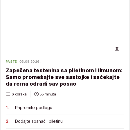
PASTE
03.08.2026.
Zapečena testenina sa piletinom i limunom:
Samo promešajte sve sastojke i sačekajte
da rerna odradi sav posao
6 koraka
55 minuta
Pripremite podlogu
Dodajte spanać i piletinu