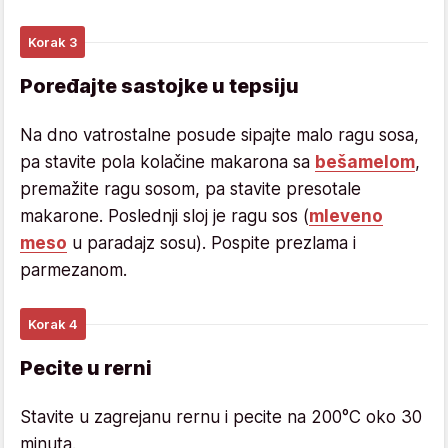
Korak 3
Poređajte sastojke u tepsiju
Na dno vatrostalne posude sipajte malo ragu sosa,
pa stavite pola kolačine makarona sa
bešamelom
,
premažite ragu sosom, pa stavite presotale
makarone. Poslednji sloj je ragu sos (
mleveno
meso
u paradajz sosu). Pospite prezlama i
parmezanom.
Korak 4
Pecite u rerni
Stavite u zagrejanu rernu i pecite na 200°C oko 30
minuta.