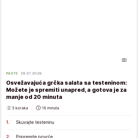
PASTE
29.07.2026.
Osvežavajuća grčka salata sa testeninom:
Možete je spremiti unapred, a gotova je za
manje od 20 minuta
5 koraka
16 minuta
Skuvajte testeninu
Pripremite povrće