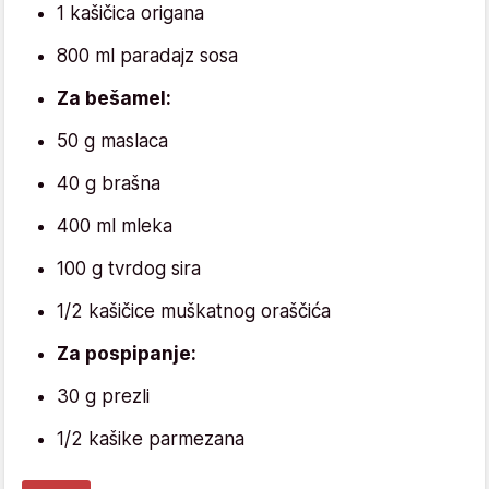
1 kašičica origana
800 ml paradajz sosa
Za bešamel:
50 g maslaca
40 g brašna
400 ml mleka
100 g tvrdog sira
1/2 kašičice muškatnog oraščića
Za pospipanje:
30 g prezli
1/2 kašike parmezana