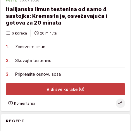
PASTE
30.07.2026.
Italijanska limun testenina od samo 4
sastojka: Kremasta je, osvežavajuća i
gotova za 20 minuta
6 koraka
20 minuta
Zamrznite limun
Skuvajte testeninu
Pripremite osnovu sosa
Vidi sve korake (6)
Komentariši
RECEPT