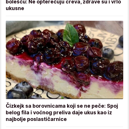
bolešću: Ne opterećuju creva, zdrave su i vrlo
ukusne
Čizkejk sa borovnicama koji se ne peče: Spoj
belog fila i voćnog preliva daje ukus kao iz
najbolje poslastičarnice