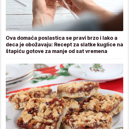
Ova domaća poslastica se pravi brzo i lako a
deca je obožavaju: Recept za slatke kuglice na
štapiću gotove za manje od sat vremena