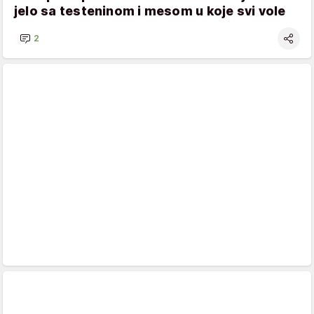
jelo sa testeninom i mesom u koje svi vole
2