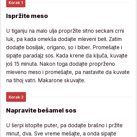
Korak 1
Ispržite meso
U tiganju na malo ulja propržite sitno seckani crni
luk, pa kada omekša dodajte mleveni beli. Zatim
dodajte bosiljak, origano, so i biber. Promešajte i
sipajte paradajz sos. Kada krene da ključa, kuvajte
još 15 minuta. Nakon toga dodajte proprženo
mleveno meso i promešajte, pa nastavite da kuvate
na tihoj vatri. Makarone skuvajte.
Korak 2
Napravite bešamel sos
U šerpi istopite puter, pa dodajte brašno i pržite
minut, dva. Sve vreme mešajte, a onda sipajte