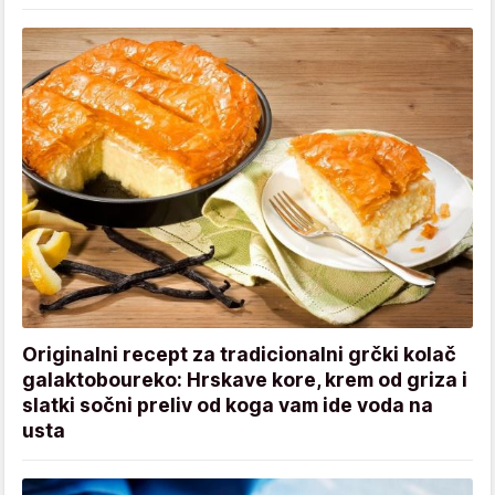
Originalni recept za tradicionalni grčki kolač
galaktoboureko: Hrskave kore, krem od griza i
slatki sočni preliv od koga vam ide voda na
usta