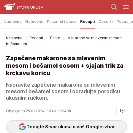
Naslovna
Najnovije
Praznici i slave
Recepti
Deserti
Posna je
Naslovna
Recepti
Paste
Makarone sa mlevenim mesom i
bešamelom
Zapečene makarone sa mlevenim
mesom i bešamel sosom + sjajan trik za
krckavu koricu
Napravite zapečene makarone sa mlevenim
mesom i bešamel sosom i obradujte porodicu
ukusnim ručkom.
Objavljeno 25.01.2024. 9:14h
→ 9:40h
Dodajte Stvar ukusa u vaš Google izbor