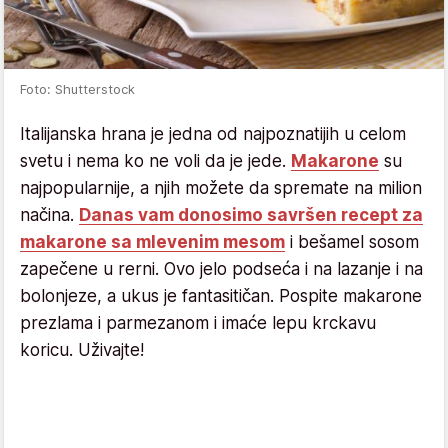
Foto: Shutterstock
Italijanska hrana je jedna od najpoznatijih u celom
svetu i nema ko ne voli da je jede.
Makarone
su
najpopularnije, a njih možete da spremate na milion
načina.
Danas vam donosimo savršen recept za
makarone sa mlevenim mesom
i bešamel sosom
zapečene u rerni. Ovo jelo podseća i na lazanje i na
bolonjeze, a ukus je fantasitičan. Pospite makarone
prezlama i parmezanom i imaće lepu krckavu
koricu. Uživajte!