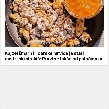
Kajzeršmarn ili carske mrvice je stari
austrijski slatkiš: Pravi se lakše od palačinaka