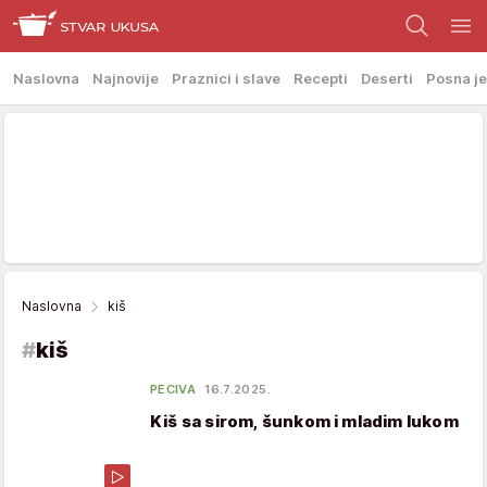
Naslovna
Najnovije
Praznici i slave
Recepti
Deserti
Posna je
Naslovna
kiš
#
kiš
PECIVA
16.7.2025.
Kiš sa sirom, šunkom i mladim lukom