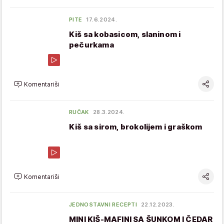
PITE
17.6.2024.
Kiš sa kobasicom, slaninom i
pečurkama
Komentariši
RUČAK
28.3.2024.
Kiš sa sirom, brokolijem i graškom
Komentariši
JEDNOSTAVNI RECEPTI
22.12.2023.
MINI KIŠ-MAFINI SA ŠUNKOM I ČEDAR