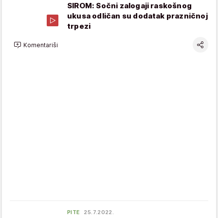
SIROM: Sočni zalogaji raskošnog
ukusa odličan su dodatak prazničnoj
trpezi
Komentariši
PITE
25.7.2022.