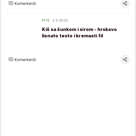
Komentariši
PITE
2.3.2025.
Kiš sa šunkom i sirom - hrskavo
lisnato testo i kremasti fil
Komentariši