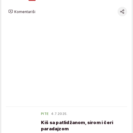
Komentariši
PITE
4.7.2025.
Kiš sa patlidžanom, sirom i čeri
paradajzom