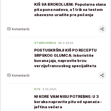
KIŠ SA BROKOLIJEM: Popularna slana
pita puna nadeva, a 1 trik sa testom
obavezno uradite pre pečenja
Komentariši
STVARUSKRSA
26.4.2022.
POSTUSKRŠNJI KIŠ PO RECEPTU
SRPSKOG GLUMCA: Iskoristite
kuvana jaja, napravite brzu
verzijufrancuskog specijaliteta
Komentariši
PITE
5.10.2021.
NI KORE VAM NISU POTREBNE: U 3
koraka napravite pitu od spanaća -
jeftina večera