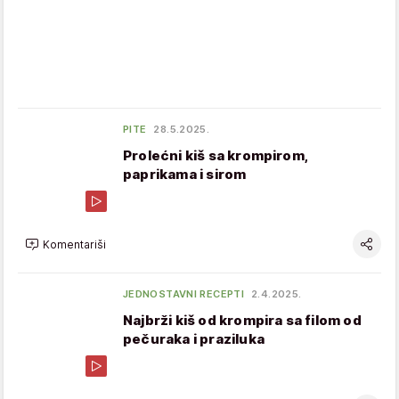
PITE
28.5.2025.
Prolećni kiš sa krompirom,
paprikama i sirom
Komentariši
JEDNOSTAVNI RECEPTI
2.4.2025.
Najbrži kiš od krompira sa filom od
pečuraka i praziluka