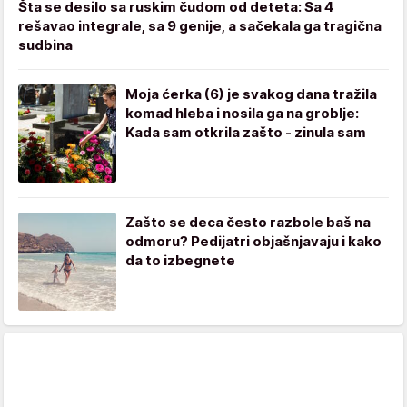
Šta se desilo sa ruskim čudom od deteta: Sa 4
rešavao integrale, sa 9 genije, a sačekala ga tragična
sudbina
Moja ćerka (6) je svakog dana tražila
komad hleba i nosila ga na groblje:
Kada sam otkrila zašto - zinula sam
Zašto se deca često razbole baš na
odmoru? Pedijatri objašnjavaju i kako
da to izbegnete