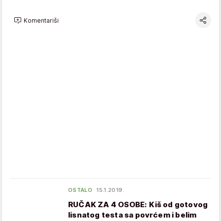
Komentariši
OSTALO
15.1.2019.
RUČAK ZA 4 OSOBE: Kiš od gotovog
lisnatog testa sa povrćem i belim