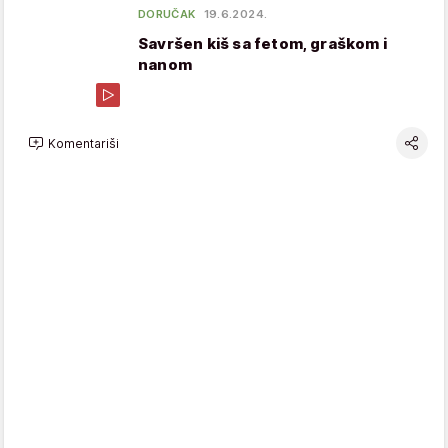
DORUČAK
19.6.2024.
Savršen kiš sa fetom, graškom i
nanom
Komentariši