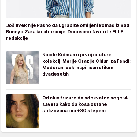
Još uvek nije kasno da ugrabite omiljeni komad iz Bad
Bunny x Zara kolaboracije: Donosimo favorite ELLE
redakcije
Nicole Kidman u prvoj couture
kolekciji Marije Grazije Chiuri za Fendi:
Moderan look inspirisan stilom
dvadesetih
Od chic frizure do adekvatne nege: 4
saveta kako da kosa ostane
stilizovana i na +30 stepeni