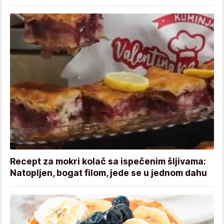
Recept za mokri kolač sa ispečenim šljivama:
Natopljen, bogat filom, jede se u jednom dahu