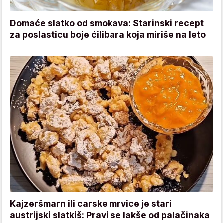
Domaće slatko od smokava: Starinski recept
za poslasticu boje ćilibara koja miriše na leto
Kajzeršmarn ili carske mrvice je stari
austrijski slatkiš: Pravi se lakše od palačinaka