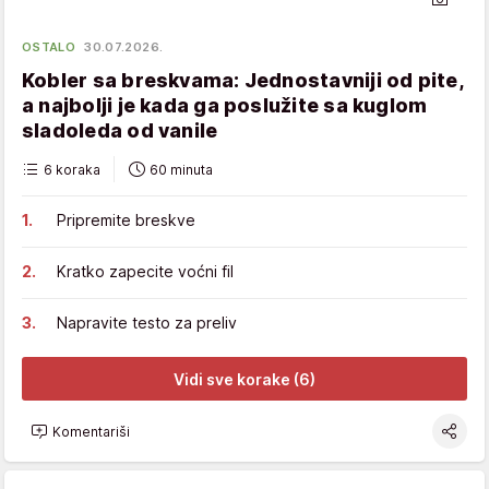
OSTALO
30.07.2026.
Kobler sa breskvama: Jednostavniji od pite,
a najbolji je kada ga poslužite sa kuglom
sladoleda od vanile
6 koraka
60 minuta
Pripremite breskve
Kratko zapecite voćni fil
Napravite testo za preliv
Vidi sve korake (6)
Komentariši