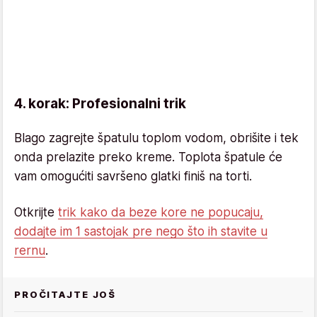
4. korak: Profesionalni trik
Blago zagrejte špatulu toplom vodom, obrišite i tek
onda prelazite preko kreme. Toplota špatule će
vam omogućiti savršeno glatki finiš na torti.
Otkrijte
trik kako da beze kore ne popucaju,
dodajte im 1 sastojak pre nego što ih stavite u
rernu
.
PROČITAJTE JOŠ