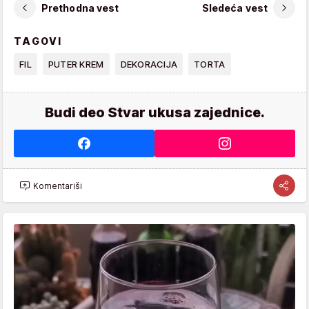
Prethodna vest
Sledeća vest
TAGOVI
FIL
PUTER KREM
DEKORACIJA
TORTA
Budi deo Stvar ukusa zajednice.
Komentariši