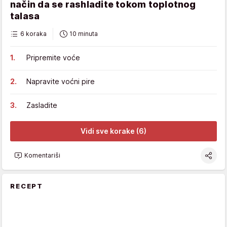
način da se rashladite tokom toplotnog
talasa
6 koraka
10 minuta
Pripremite voće
Napravite voćni pire
Zasladite
Vidi sve korake (6)
Komentariši
RECEPT