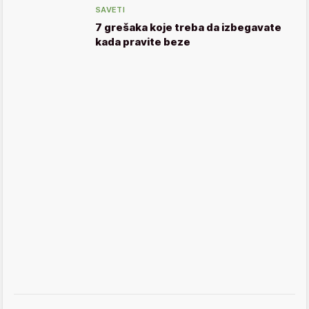
SAVETI
7 grešaka koje treba da izbegavate
kada pravite beze