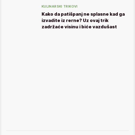
KULINARSKI TRIKOVI
Kako da patišpanj ne splasne kad ga
izvadite iz rerne? Uz ovaj trik
zadržaće visinu i biće vazdušast