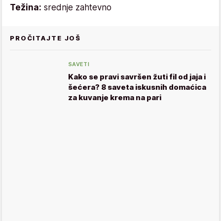
Težina:
srednje zahtevno
PROČITAJTE JOŠ
SAVETI
Kako se pravi savršen žuti fil od jaja i
šećera? 8 saveta iskusnih domaćica
za kuvanje krema na pari