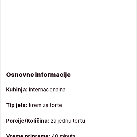
Osnovne informacije
Kuhinja:
internacionalna
Tip jela:
krem za torte
Porcije/Količina:
za jednu tortu
Vreme pripreme:
40 minuta