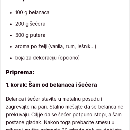
100 g belanaca
200 g šećera
300 g putera
aroma po želji (vanila, rum, lešnik…)
boja za dekoraciju (opciono)
Priprema:
1. korak: Šam od belanaca i šećera
Belanca i šećer stavite u metalnu posudu i
zagrevajte na pari. Stalno mešajte da se belanca ne
prekuvaju. Cilj je da se šećer potpuno istopi, a šam
postane gladak. Nakon toga prebacite smesu u