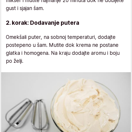
mikser i mutite najmanje 20 minuta dok ne dobijete
gust i sjajan šam.
2. korak: Dodavanje putera
Omekšali puter, na sobnoj temperaturi, dodajte
postepeno u šam. Mutite dok krema ne postane
glatka i homogena. Na kraju dodajte aromu i boju
po želji.