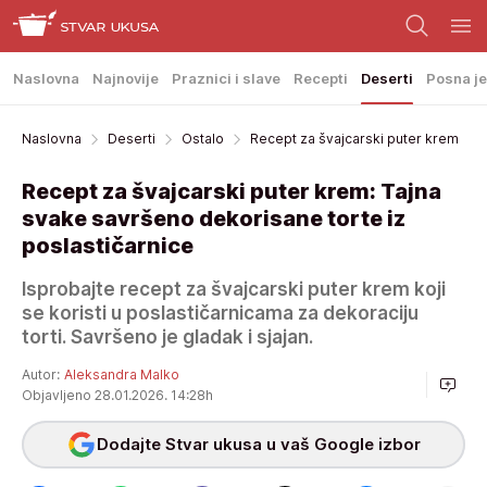
Naslovna
Najnovije
Praznici i slave
Recepti
Deserti
Posna je
Naslovna
Deserti
Ostalo
Recept za švajcarski puter krem
Recept za švajcarski puter krem: Tajna
svake savršeno dekorisane torte iz
poslastičarnice
Isprobajte recept za švajcarski puter krem koji
se koristi u poslastičarnicama za dekoraciju
torti. Savršeno je gladak i sjajan.
Autor:
Aleksandra Malko
Objavljeno 28.01.2026. 14:28h
Dodajte Stvar ukusa u vaš Google izbor