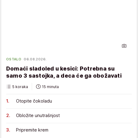
OSTALO
06.08.2026.
Domaći sladoled u kesici: Potrebna su
samo 3 sastojka, a deca će ga obožavati
5 koraka
15 minuta
Otopite čokoladu
Obložite unutrašnjost
Pripremite krem