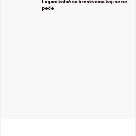
Lagani kolač sa breskvama koji se ne
peče