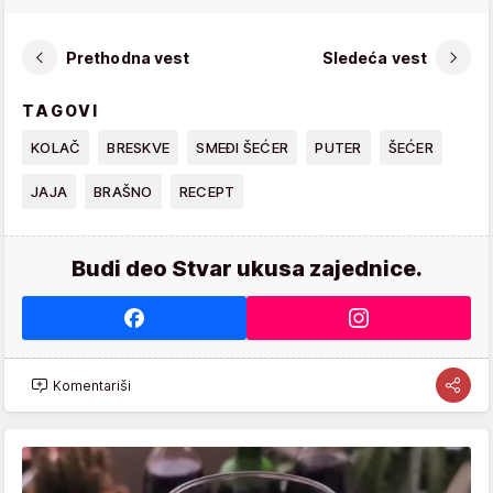
Prethodna vest
Sledeća vest
TAGOVI
KOLAČ
BRESKVE
SMEĐI ŠEĆER
PUTER
ŠEĆER
JAJA
BRAŠNO
RECEPT
Budi deo Stvar ukusa zajednice.
Komentariši