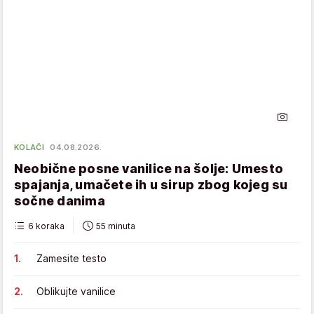
KOLAČI
04.08.2026.
Neobične posne vanilice na šolje: Umesto
spajanja, umačete ih u sirup zbog kojeg su
sočne danima
6 koraka
55 minuta
Zamesite testo
Oblikujte vanilice