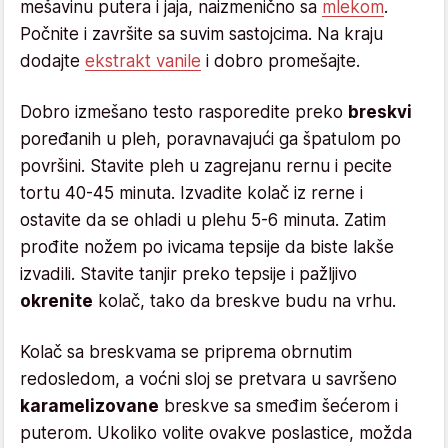
mešavinu putera i jaja, naizmenično sa
mlekom
.
Počnite i završite sa suvim sastojcima. Na kraju
dodajte
ekstrakt vanile
i dobro promešajte.
Dobro izmešano testo rasporedite preko
breskvi
poređanih u pleh, poravnavajući ga špatulom po
površini. Stavite pleh u zagrejanu rernu i pecite
tortu 40-45 minuta. Izvadite kolač iz rerne i
ostavite da se ohladi u plehu 5-6 minuta. Zatim
prođite nožem po ivicama tepsije da biste lakše
izvadili. Stavite tanjir preko tepsije i pažljivo
okrenite
kolač, tako da breskve budu na vrhu.
Kolač sa breskvama se priprema obrnutim
redosledom, a voćni sloj se pretvara u savršeno
karamelizovane
breskve sa smeđim šećerom i
puterom. Ukoliko volite ovakve poslastice, možda