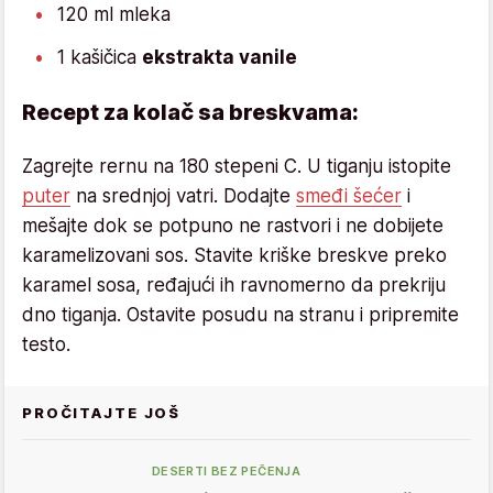
120 ml mleka
1 kašičica
ekstrakta vanile
Recept za kolač sa breskvama:
Zagrejte rernu na 180 stepeni C. U tiganju istopite
puter
na srednjoj vatri. Dodajte
smeđi šećer
i
mešajte dok se potpuno ne rastvori i ne dobijete
karamelizovani sos. Stavite kriške breskve preko
karamel sosa, ređajući ih ravnomerno da prekriju
dno tiganja. Ostavite posudu na stranu i pripremite
testo.
PROČITAJTE JOŠ
DESERTI BEZ PEČENJA