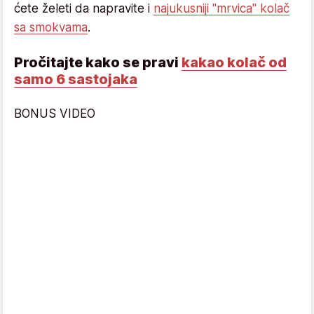
ćete želeti da napravite i
najukusniji "mrvica" kolač
sa smokvama
.
Pročitajte kako se pravi
kakao kolač od
samo 6 sastojaka
BONUS VIDEO