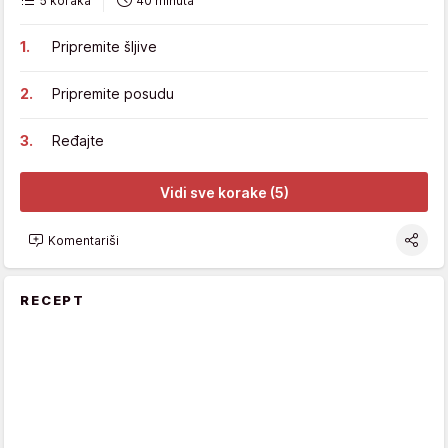
5 koraka
40 minuta
Pripremite šljive
Pripremite posudu
Ređajte
Vidi sve korake (5)
Komentariši
RECEPT