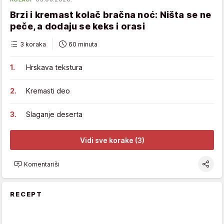
Brzi i kremast kolač bračna noć: Ništa se ne
peče, a dodaju se keks i orasi
3 koraka
60 minuta
Hrskava tekstura
Kremasti deo
Slaganje deserta
Vidi sve korake (3)
Komentariši
RECEPT