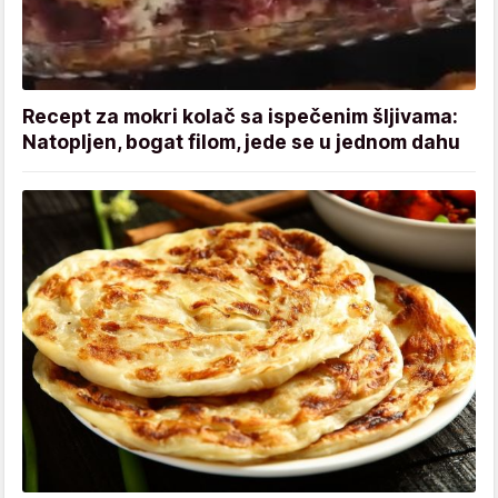
Recept za mokri kolač sa ispečenim šljivama:
Natopljen, bogat filom, jede se u jednom dahu