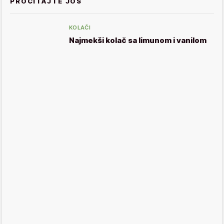
PROČITAJTE JOŠ
KOLAČI
Najmekši kolač sa limunom i vanilom