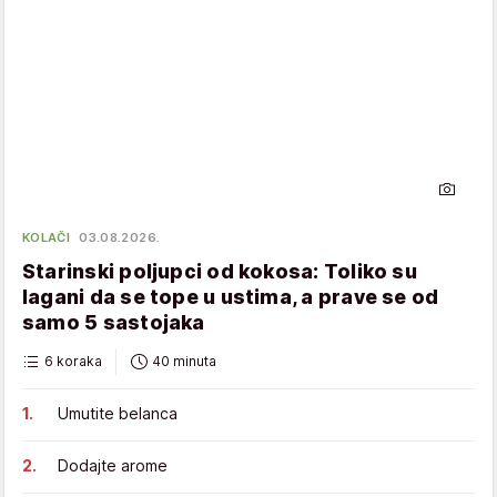
KOLAČI
03.08.2026.
Starinski poljupci od kokosa: Toliko su
lagani da se tope u ustima, a prave se od
samo 5 sastojaka
6 koraka
40 minuta
Umutite belanca
Dodajte arome