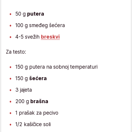
50 g
putera
100 g smeđeg šećera
4-5 svežih
breskvi
Za testo:
150 g putera na sobnoj temperaturi
150 g
šećera
3 jajeta
200 g
brašna
1 prašak za pecivo
1/2 kašičice soli