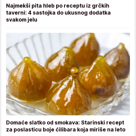
Najmekši pita hleb po receptu iz grčkih
taverni: 4 sastojka do ukusnog dodatka
svakom jelu
Domaće slatko od smokava: Starinski recept
za poslasticu boje ćilibara koja miriše na leto