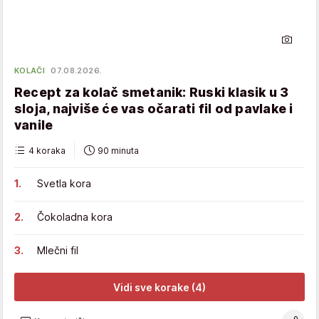
KOLAČI
07.08.2026.
Recept za kolač smetanik: Ruski klasik u 3
sloja, najviše će vas očarati fil od pavlake i
vanile
4 koraka
90 minuta
Svetla kora
Čokoladna kora
Mlečni fil
Vidi sve korake (4)