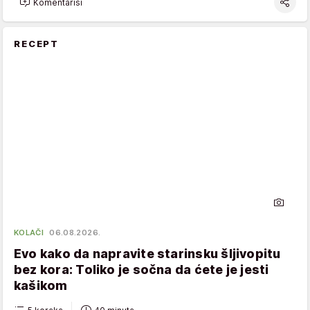
Komentariši
RECEPT
KOLAČI
06.08.2026.
Evo kako da napravite starinsku šljivopitu
bez kora: Toliko je sočna da ćete je jesti
kašikom