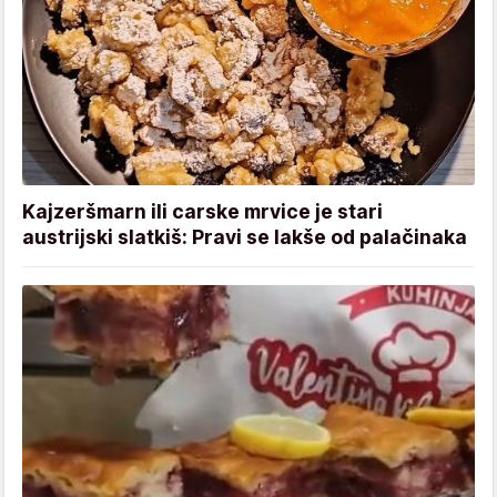
Kajzeršmarn ili carske mrvice je stari
austrijski slatkiš: Pravi se lakše od palačinaka