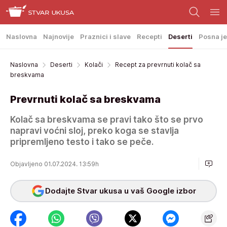
Naslovna
Najnovije
Praznici i slave
Recepti
Deserti
Posna je
Naslovna
Deserti
Kolači
Recept za prevrnuti kolač sa
breskvama
Prevrnuti kolač sa breskvama
Kolač sa breskvama se pravi tako što se prvo
napravi voćni sloj, preko koga se stavlja
pripremljeno testo i tako se peče.
Objavljeno 01.07.2024. 13:59h
Dodajte Stvar ukusa u vaš Google izbor