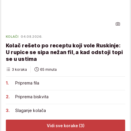
KOLAČI
04.08.2026.
Kolač rešeto po receptu koji vole Ruskinje:
U rupice se sipa nežan fil, a kad odstoji topi
se u ustima
3 koraka
65 minuta
Priprema fila
Priprema biskvita
Slaganje kolača
Vidi sve korake (3)