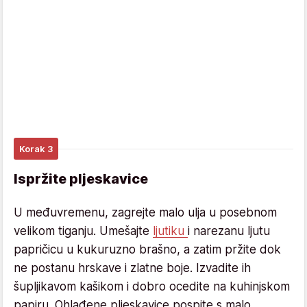
Korak 3
Ispržite pljeskavice
U međuvremenu, zagrejte malo ulja u posebnom
velikom tiganju. Umešajte
ljutiku
i narezanu ljutu
papričicu u kukuruzno brašno, a zatim pržite dok
ne postanu hrskave i zlatne boje. Izvadite ih
šupljikavom kašikom i dobro ocedite na kuhinjskom
papiru. Ohlađene pljeskavice pospite s malo