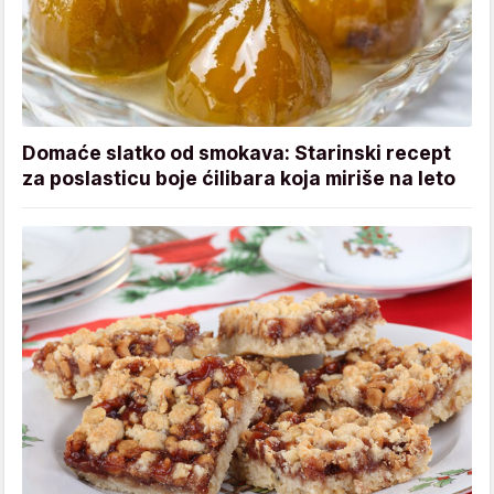
Domaće slatko od smokava: Starinski recept
za poslasticu boje ćilibara koja miriše na leto