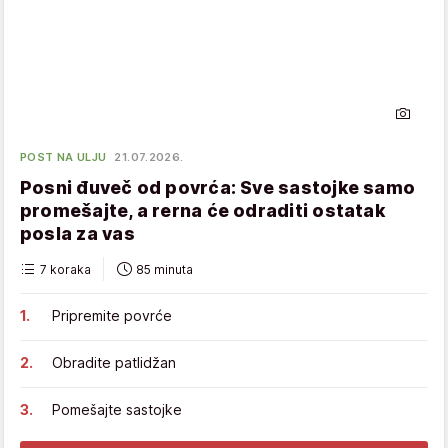
POST NA ULJU
21.07.2026.
Posni đuveč od povrća: Sve sastojke samo
promešajte, a rerna će odraditi ostatak
posla za vas
7 koraka
85 minuta
Pripremite povrće
Obradite patlidžan
Pomešajte sastojke