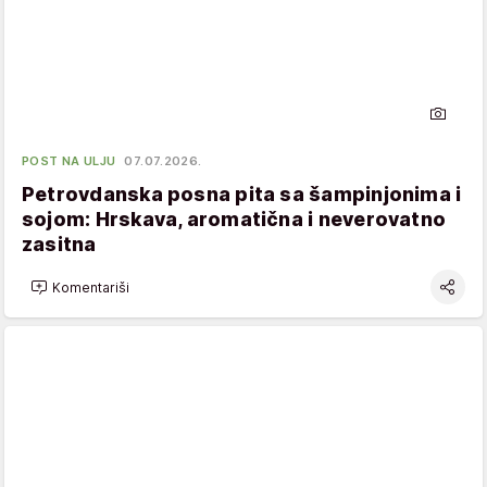
POST NA ULJU
07.07.2026.
Petrovdanska posna pita sa šampinjonima i
sojom: Hrskava, aromatična i neverovatno
zasitna
Komentariši