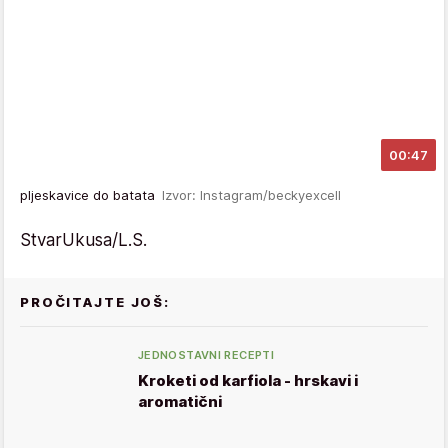
00:47
pljeskavice do batata
Izvor: Instagram/beckyexcell
StvarUkusa/L.S.
PROČITAJTE JOŠ:
JEDNOSTAVNI RECEPTI
Kroketi od karfiola - hrskavi i
aromatični