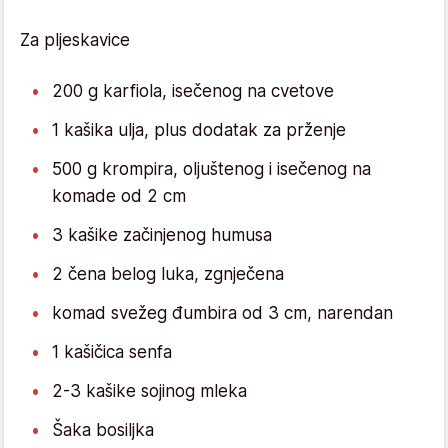
Za pljeskavice
200 g karfiola, isečenog na cvetove
1 kašika ulja, plus dodatak za prženje
500 g krompira, oljuštenog i isečenog na
komade od 2 cm
3 kašike začinjenog humusa
2 čena belog luka, zgnječena
komad svežeg đumbira od 3 cm, narendan
1 kašičica senfa
2-3 kašike sojinog mleka
Šaka bosiljka