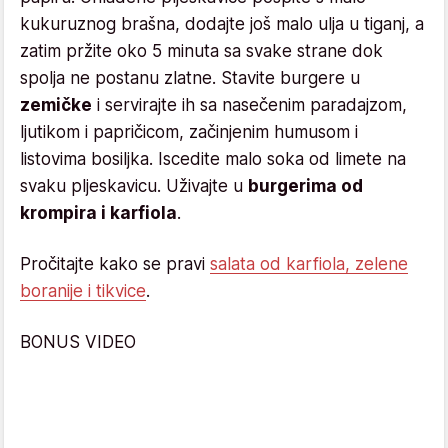
kukuruznog brašna, dodajte još malo ulja u tiganj, a
zatim pržite oko 5 minuta sa svake strane dok
spolja ne postanu zlatne. Stavite burgere u
zemičke
i servirajte ih sa nasečenim paradajzom,
ljutikom i papričicom, začinjenim humusom i
listovima bosiljka. Iscedite malo soka od limete na
svaku pljeskavicu. Uživajte u
burgerima od
krompira i karfiola
.
Pročitajte kako se pravi
salata od karfiola, zelene
boranije i tikvice
.
BONUS VIDEO