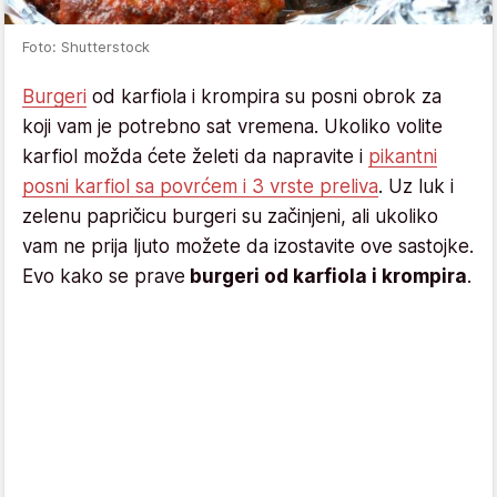
Foto: Shutterstock
Burgeri
od karfiola i krompira su posni obrok za
koji vam je potrebno sat vremena. Ukoliko volite
karfiol možda ćete želeti da napravite i
pikantni
posni karfiol sa povrćem i 3 vrste preliva
. Uz luk i
zelenu papričicu burgeri su začinjeni, ali ukoliko
vam ne prija ljuto možete da izostavite ove sastojke.
Evo kako se prave
burgeri od karfiola i krompira
.