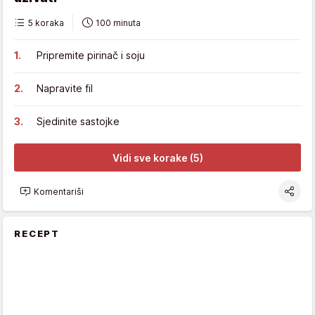
5 koraka
100 minuta
Pripremite pirinač i soju
Napravite fil
Sjedinite sastojke
Vidi sve korake (5)
Komentariši
RECEPT