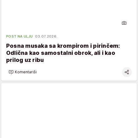
POST NA ULJU
03.07.2026.
Posna musaka sa krompirom i pirinčem:
Odlična kao samostalni obrok, ali i kao
prilog uz ribu
Komentariši