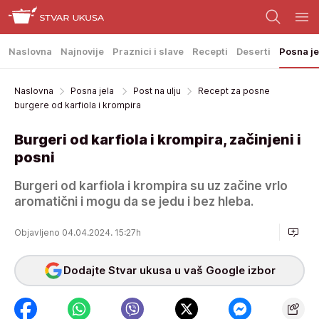
Naslovna
Najnovije
Praznici i slave
Recepti
Deserti
Posna je
Naslovna
Posna jela
Post na ulju
Recept za posne
burgere od karfiola i krompira
Burgeri od karfiola i krompira, začinjeni i
posni
Burgeri od karfiola i krompira su uz začine vrlo
aromatični i mogu da se jedu i bez hleba.
Objavljeno 04.04.2024. 15:27h
Dodajte Stvar ukusa u vaš Google izbor