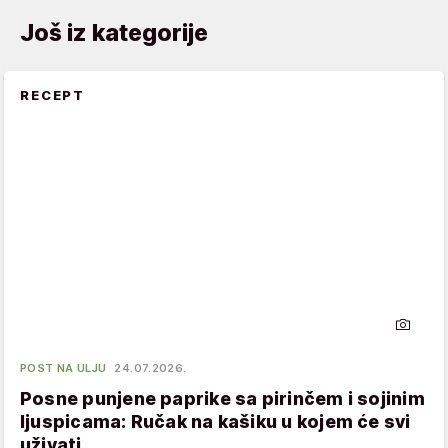
Još iz kategorije
RECEPT
POST NA ULJU
24.07.2026.
Posne punjene paprike sa pirinčem i sojinim
ljuspicama: Ručak na kašiku u kojem će svi
uživati