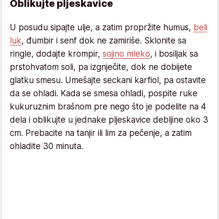
Oblikujte pljeskavice
U posudu sipajte ulje, a zatim propržite humus,
beli
luk
, đumbir i senf dok ne zamiriše. Sklonite sa
ringle, dodajte krompir,
sojino mleko
, i bosiljak sa
prstohvatom soli, pa izgnječite, dok ne dobijete
glatku smesu. Umešajte seckani karfiol, pa ostavite
da se ohladi. Kada se smesa ohladi, pospite ruke
kukuruznim brašnom pre nego što je podelite na 4
dela i oblikujte u jednake pljeskavice debljine oko 3
cm. Prebacite na tanjir ili lim za pečenje, a zatim
ohladite 30 minuta.