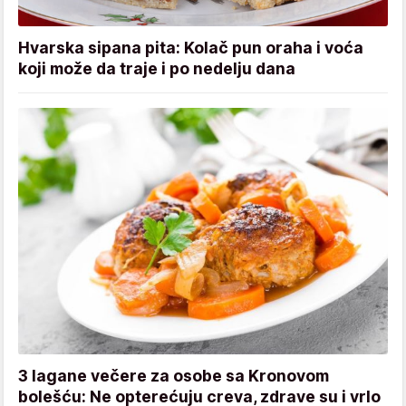
Hvarska sipana pita: Kolač pun oraha i voća
koji može da traje i po nedelju dana
3 lagane večere za osobe sa Kronovom
bolešću: Ne opterećuju creva, zdrave su i vrlo