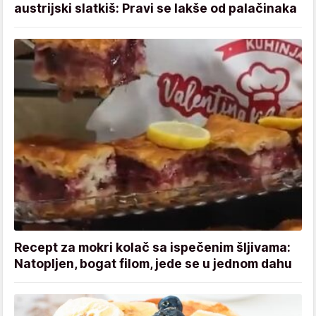
austrijski slatkiš: Pravi se lakše od palačinaka
Recept za mokri kolač sa ispečenim šljivama:
Natopljen, bogat filom, jede se u jednom dahu