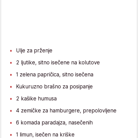
Ulje za prženje
2 ljutike, sitno isečene na kolutove
1 zelena papričica, sitno isečena
Kukuruzno brašno za posipanje
2 kašike humusa
4 zemičke za hamburgere, prepolovljene
6 komada paradajza, nasečenih
1 limun, isečen na kriške