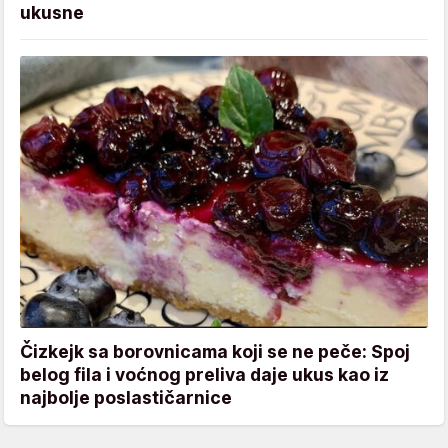
ukusne
Čizkejk sa borovnicama koji se ne peče: Spoj
belog fila i voćnog preliva daje ukus kao iz
najbolje poslastičarnice