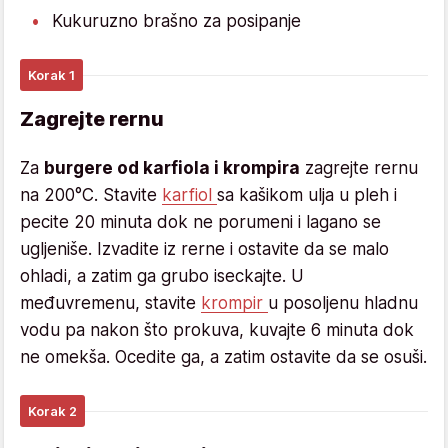
Kukuruzno brašno za posipanje
Korak 1
Zagrejte rernu
Za
burgere od karfiola i krompira
zagrejte rernu
na 200°C. Stavite
karfiol
sa kašikom ulja u pleh i
pecite 20 minuta dok ne porumeni i lagano se
ugljeniše. Izvadite iz rerne i ostavite da se malo
ohladi, a zatim ga grubo iseckajte. U
međuvremenu, stavite
krompir
u posoljenu hladnu
vodu pa nakon što prokuva, kuvajte 6 minuta dok
ne omekša. Ocedite ga, a zatim ostavite da se osuši.
Korak 2