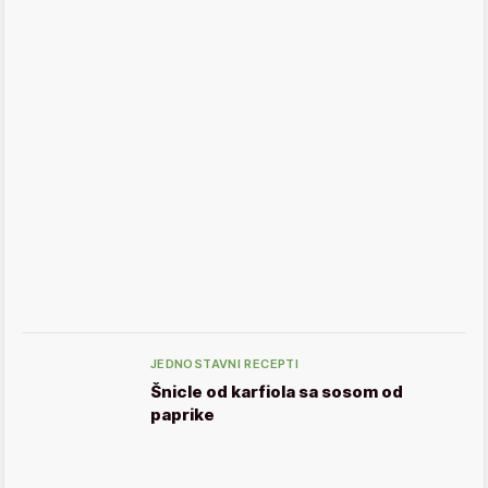
JEDNOSTAVNI RECEPTI
Šnicle od karfiola sa sosom od
paprike