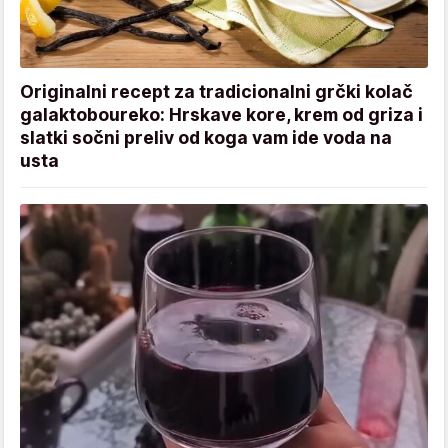
Originalni recept za tradicionalni grčki kolač
galaktoboureko: Hrskave kore, krem od griza i
slatki sočni preliv od koga vam ide voda na
usta