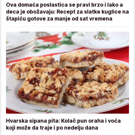
Ova domaća poslastica se pravi brzo i lako a
deca je obožavaju: Recept za slatke kuglice na
štapiću gotove za manje od sat vremena
Hvarska sipana pita: Kolač pun oraha i voća
koji može da traje i po nedelju dana