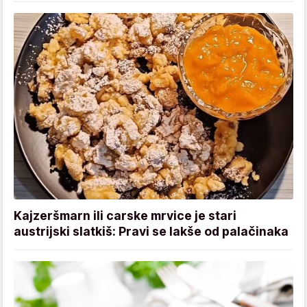
Kajzeršmarn ili carske mrvice je stari
austrijski slatkiš: Pravi se lakše od palačinaka