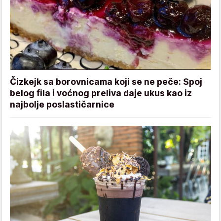
Čizkejk sa borovnicama koji se ne peče: Spoj
belog fila i voćnog preliva daje ukus kao iz
najbolje poslastičarnice