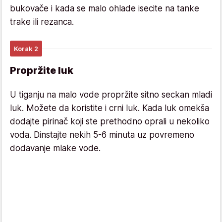
bukovače i kada se malo ohlade isecite na tanke
trake ili rezanca.
Korak 2
Propržite luk
U tiganju na malo vode propržite sitno seckan mladi
luk. Možete da koristite i crni luk. Kada luk omekša
dodajte pirinač koji ste prethodno oprali u nekoliko
voda. Dinstajte nekih 5-6 minuta uz povremeno
dodavanje mlake vode.