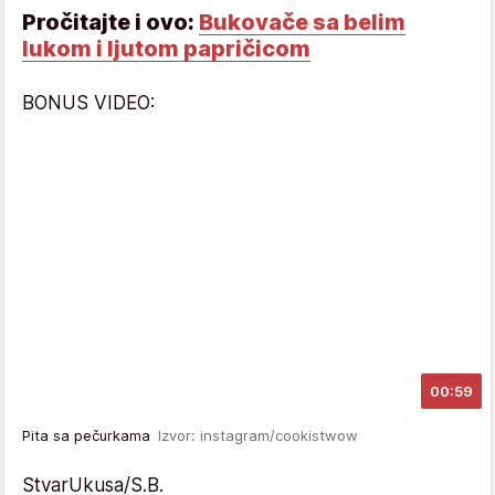
Pročitajte i ovo:
Bukovače sa belim
lukom i ljutom papričicom
BONUS VIDEO:
00:59
Pita sa pečurkama
Izvor: instagram/cookistwow
StvarUkusa/S.B.