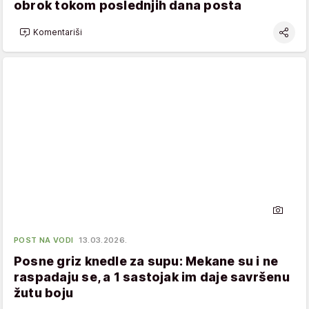
obrok tokom poslednjih dana posta
Komentariši
POST NA VODI
13.03.2026.
Posne griz knedle za supu: Mekane su i ne
raspadaju se, a 1 sastojak im daje savršenu
žutu boju