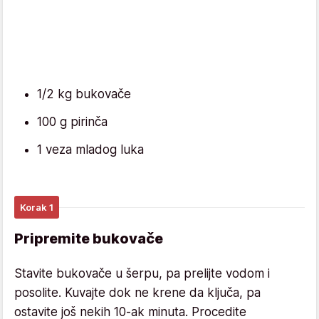
1/2 kg bukovače
100 g pirinča
1 veza mladog luka
Korak 1
Pripremite bukovače
Stavite bukovače u šerpu, pa prelijte vodom i
posolite. Kuvajte dok ne krene da ključa, pa
ostavite još nekih 10-ak minuta. Procedite