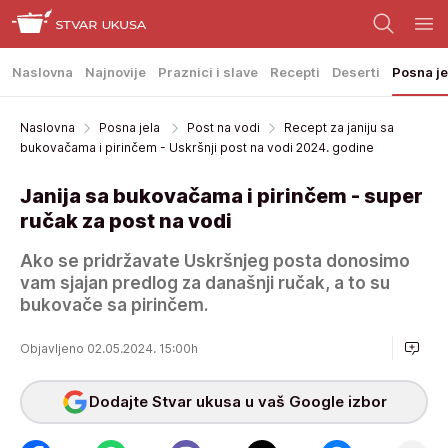
Naslovna
Najnovije
Praznici i slave
Recepti
Deserti
Posna je
Naslovna
Posna jela
Post na vodi
Recept za janiju sa
bukovačama i pirinčem - Uskršnji post na vodi 2024. godine
Janija sa bukovačama i pirinčem - super
ručak za post na vodi
Ako se pridržavate Uskršnjeg posta donosimo
vam sjajan predlog za današnji ručak, a to su
bukovače sa pirinčem.
Objavljeno 02.05.2024. 15:00h
Dodajte Stvar ukusa u vaš Google izbor