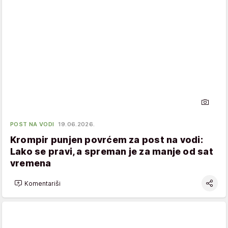
POST NA VODI
19.06.2026.
Krompir punjen povrćem za post na vodi:
Lako se pravi, a spreman je za manje od sat
vremena
Komentariši