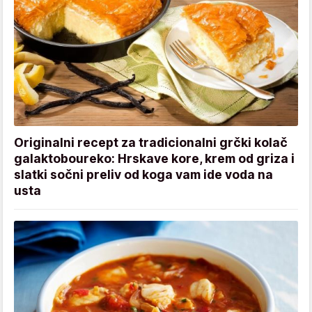
Originalni recept za tradicionalni grčki kolač
galaktoboureko: Hrskave kore, krem od griza i
slatki sočni preliv od koga vam ide voda na
usta