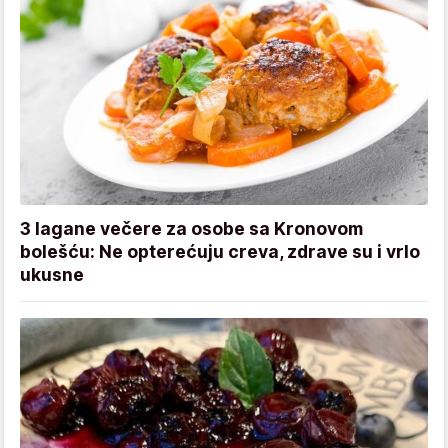
3 lagane večere za osobe sa Kronovom
bolešću: Ne opterećuju creva, zdrave su i vrlo
ukusne