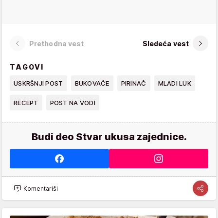
Prethodna vest
Sledeća vest
TAGOVI
USKRŠNJI POST
BUKOVAČE
PIRINAČ
MLADI LUK
RECEPT
POST NA VODI
Budi deo Stvar ukusa zajednice.
Komentariši