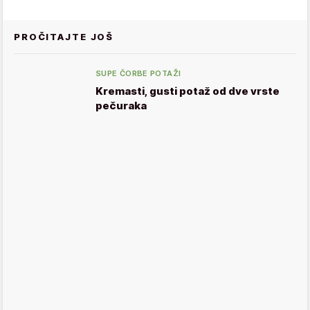
PROČITAJTE JOŠ
SUPE ČORBE POTAŽI
Kremasti, gusti potaž od dve vrste
pečuraka