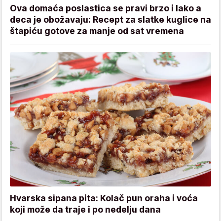
Ova domaća poslastica se pravi brzo i lako a
deca je obožavaju: Recept za slatke kuglice na
štapiću gotove za manje od sat vremena
Hvarska sipana pita: Kolač pun oraha i voća
koji može da traje i po nedelju dana