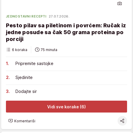
JEDNOSTAVNI RECEPTI
27.07.2026.
Pesto pilav sa piletinom i povrćem: Ručak iz
jedne posude sa čak 50 grama proteina po
porciji
6 koraka
75 minuta
Pripremite sastojke
Sjedinite
Dodajte sir
Vidi sve korake (6)
Komentariši