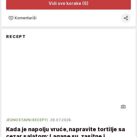
Vidi sve korake (6)
Komentariši
RECEPT
JEDNOSTAVNI RECEPTI
29.07.2026.
Kada je napolju vruće, napravite tortilje sa
cezar salatom: Lagane su, zasitne i