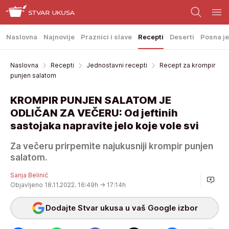
Naslovna
Najnovije
Praznici i slave
Recepti
Deserti
Posna je
Naslovna
Recepti
Jednostavni recepti
Recept za krompir
punjen salatom
KROMPIR PUNJEN SALATOM JE
ODLIČAN ZA VEČERU: Od jeftinih
sastojaka napravite jelo koje vole svi
Za večeru prirpemite najukusniji krompir punjen
salatom.
Sanja Belinić
Objavljeno 18.11.2022. 16:49h
→ 17:14h
Dodajte Stvar ukusa u vaš Google izbor