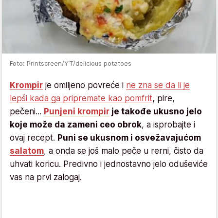
Foto: Printscreen/YT/delicious potatoes
Krompir
je omiljeno povreće i
ne zna se da li je
lepši kada ga pripremate kao pomfrit
, pire,
pečeni...
Punjeni krompir
je takođe ukusno jelo
koje može da zameni ceo obrok
, a isprobajte i
ovaj recept.
Puni se ukusnom i osvežavajućom
salatom
, a onda se još malo peče u rerni, čisto da
uhvati koricu. Predivno i jednostavno jelo oduševiće
vas na prvi zalogaj.