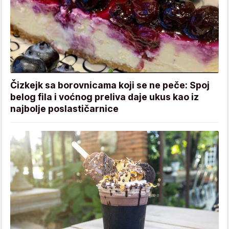
Čizkejk sa borovnicama koji se ne peče: Spoj
belog fila i voćnog preliva daje ukus kao iz
najbolje poslastičarnice