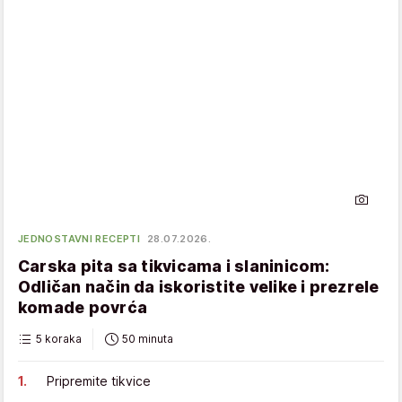
JEDNOSTAVNI RECEPTI
28.07.2026.
Carska pita sa tikvicama i slaninicom:
Odličan način da iskoristite velike i prezrele
komade povrća
5 koraka
50 minuta
Pripremite tikvice