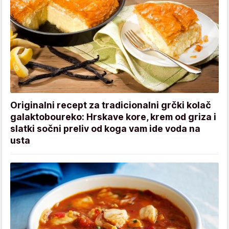
Originalni recept za tradicionalni grčki kolač
galaktoboureko: Hrskave kore, krem od griza i
slatki sočni preliv od koga vam ide voda na
usta