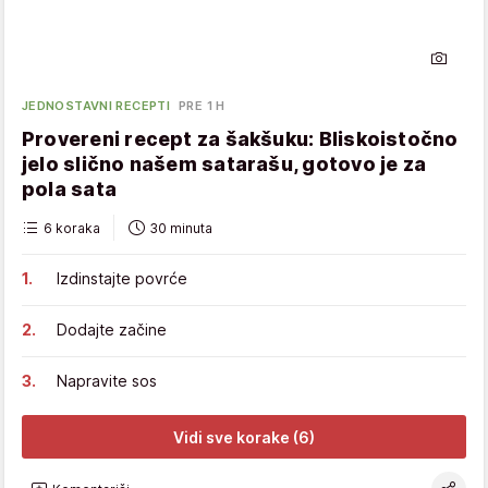
JEDNOSTAVNI RECEPTI
PRE 1 H
Provereni recept za šakšuku: Bliskoistočno
jelo slično našem satarašu, gotovo je za
pola sata
6 koraka
30 minuta
Izdinstajte povrće
Dodajte začine
Napravite sos
Vidi sve korake (6)