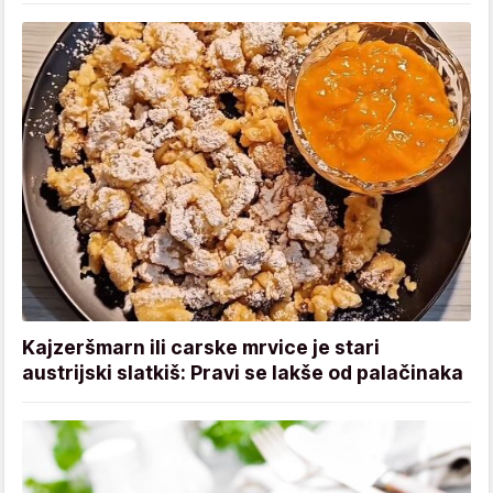
Kajzeršmarn ili carske mrvice je stari
austrijski slatkiš: Pravi se lakše od palačinaka