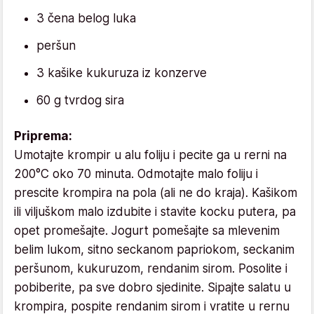
3 čena belog luka
peršun
3 kašike kukuruza iz konzerve
60 g tvrdog sira
Priprema:
Umotajte krompir u alu foliju i pecite ga u rerni na
200°C oko 70 minuta. Odmotajte malo foliju i
prescite krompira na pola (ali ne do kraja). Kašikom
ili viljuškom malo izdubite i stavite kocku putera, pa
opet promešajte. Jogurt pomešajte sa mlevenim
belim lukom, sitno seckanom papriokom, seckanim
peršunom, kukuruzom, rendanim sirom. Posolite i
pobiberite, pa sve dobro sjedinite. Sipajte salatu u
krompira, pospite rendanim sirom i vratite u rernu