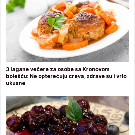
3 lagane večere za osobe sa Kronovom
bolešću: Ne opterećuju creva, zdrave su i vrlo
ukusne