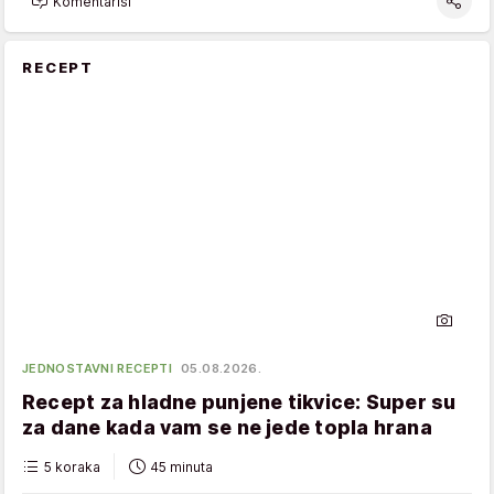
Komentariši
RECEPT
JEDNOSTAVNI RECEPTI
05.08.2026.
Recept za hladne punjene tikvice: Super su
za dane kada vam se ne jede topla hrana
5 koraka
45 minuta