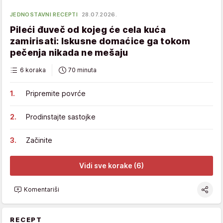
JEDNOSTAVNI RECEPTI
28.07.2026.
Pileći đuveč od kojeg će cela kuća
zamirisati: Iskusne domaćice ga tokom
pečenja nikada ne mešaju
6 koraka
70 minuta
Pripremite povrće
Prodinstajte sastojke
Začinite
Vidi sve korake (6)
Komentariši
RECEPT