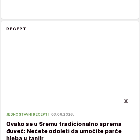
RECEPT
JEDNOSTAVNI RECEPTI
03.08.2026.
Ovako se u Sremu tradicionalno sprema
đuveč: Nećete odoleti da umočite parče
hleba u tanjir