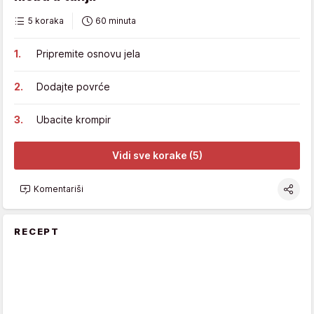
5 koraka
60 minuta
Pripremite osnovu jela
Dodajte povrće
Ubacite krompir
Vidi sve korake (5)
Komentariši
RECEPT