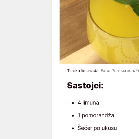
Turska limunada
Foto: Printscreen
Sastojci:
4 limuna
1 pomorandža
Šećer po ukusu