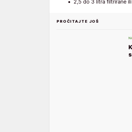
2,5 do 3 litra filtrirane 
PROČITAJTE JOŠ
N
K
s