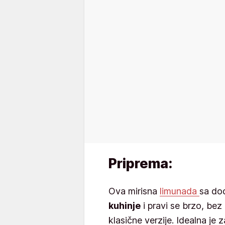
Priprema:
Ova mirisna
limunada
sa d
kuhinje
i pravi se brzo, be
klasične verzije. Idealna je z