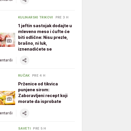
KULINARSKI TRIKOVI
PRE 3 H
1 jeftin sastojak dodajte u
mleveno meso i ćufte će
biti odlične: Nisu prezle,
brašno, ni luk,
iznenadićete se
ntariši
RUČAK
PRE 4 H
Prženice od tikvica
punjene sirom:
Zaboravljeni recept koji
morate da isprobate
ntariši
SAVETI
PRE 5 H