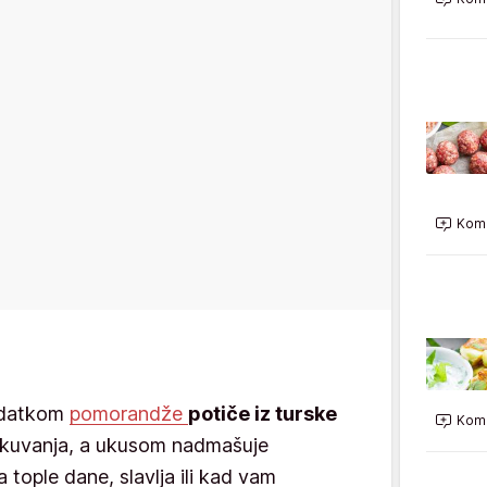
Kome
odatkom
pomorandže
potiče iz turske
Kome
z kuvanja, a ukusom nadmašuje
a tople dane, slavlja ili kad vam