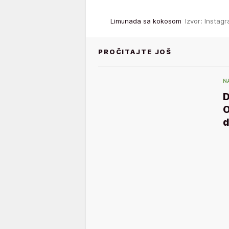
Limunada sa kokosom
Izvor: Insta
PROČITAJTE JOŠ
N
D
O
d