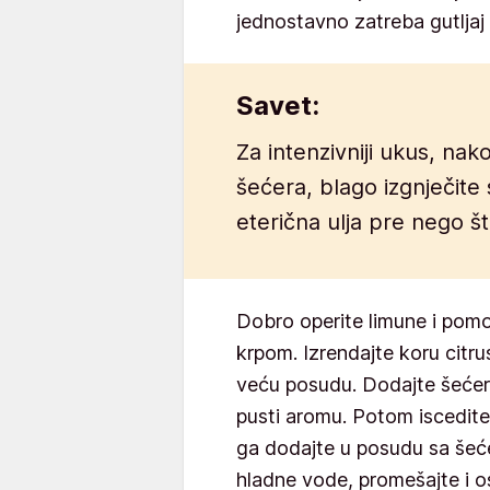
jednostavno zatreba gutljaj
Savet:
Za intenzivniji ukus, na
šećera, blago izgnječite
eterična ulja pre nego š
Dobro operite limune i pomo
krpom. Izrendajte koru citru
veću posudu. Dodajte šećer 
pusti aromu. Potom iscedite
ga dodajte u posudu sa šeće
hladne vode, promešajte i o