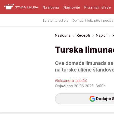
Naslovna
Najnovije
Praznici i slave
Salate i predjela
Domaći hleb, pite i peciva
Naslovna
Recepti
Napici
Turska limun
Ova domaća limunada sa
na turske ulične štandov
Aleksandra Ljubičić
Objavljeno 20.06.2025. 8:00h
Dodajte S