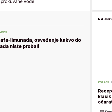
ili prokuvane vode
NAJNO
APICI
afa-limunada, osveženje kakvo do
ada niste probali
KOLAČI
Recept
klasik
očarat
Kome