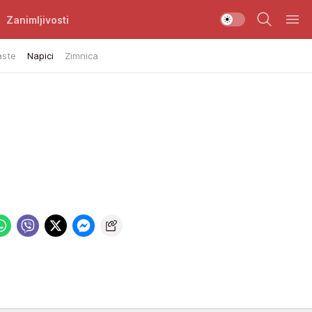
Zanimljivosti
aste
Napici
Zimnica