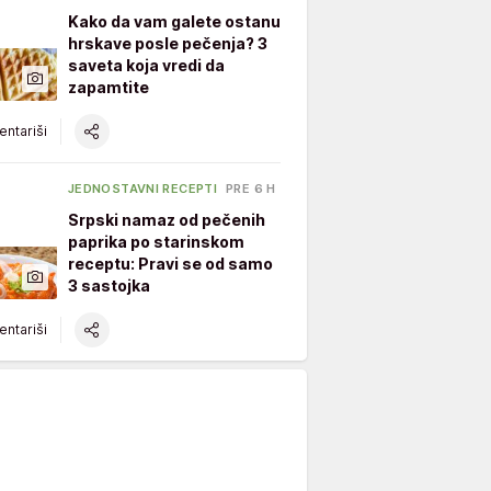
Kako da vam galete ostanu
hrskave posle pečenja? 3
saveta koja vredi da
zapamtite
ntariši
JEDNOSTAVNI RECEPTI
PRE 6 H
Srpski namaz od pečenih
paprika po starinskom
receptu: Pravi se od samo
3 sastojka
ntariši