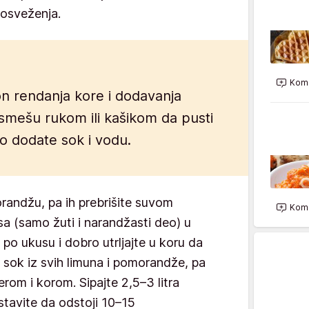
 osveženja.
Kome
kon rendanja kore i dodavanja
 smešu rukom ili kašikom da pusti
to dodate sok i vodu.
randžu, pa ih prebrišite suvom
Kome
sa (samo žuti i narandžasti deo) u
po ukusu i dobro utrljajte u koru da
 sok iz svih limuna i pomorandže, pa
rom i korom. Sipajte 2,5–3 litra
stavite da odstoji 10–15