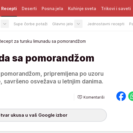
Recepti
Deserti
Posna jela
Kuhinje sveta
Trikovi i saveti
Supe čorbe potaži
Glavno jelo
Jednostavni recepti
P
Recept za tursku limunadu sa pomorandžom
ada sa pomorandžom
 pomorandžom, pripremljena po uzoru
e, savršeno osvežava u letnjim danima.
Komentariši
tvar ukusa u vaš Google izbor