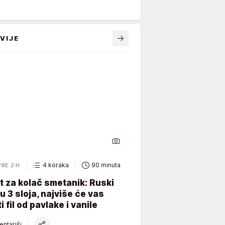
VIJE
4 koraka
90 minuta
PRE 2 H
 za kolač smetanik: Ruski
 u 3 sloja, najviše će vas
i fil od pavlake i vanile
ntariši