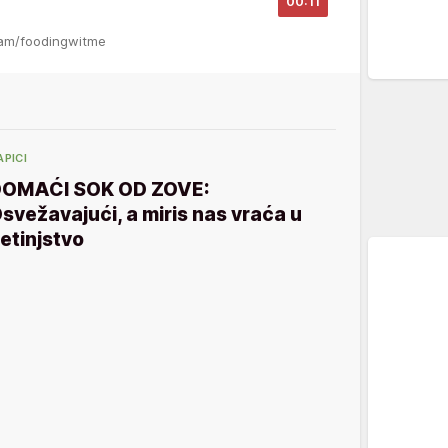
00:11
gram/foodingwitme
APICI
OMAĆI SOK OD ZOVE:
svežavajući, a miris nas vraća u
etinjstvo