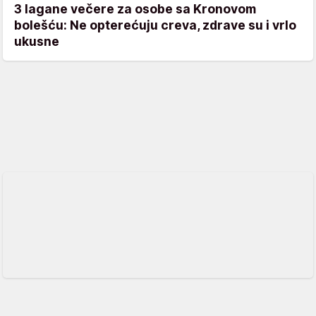
3 lagane večere za osobe sa Kronovom
bolešću: Ne opterećuju creva, zdrave su i vrlo
ukusne