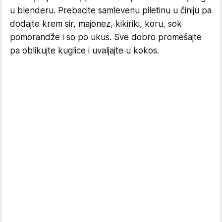
u blenderu. Prebacite samlevenu piletinu u činiju pa
dodajte krem sir, majonez, kikiriki, koru, sok
pomorandže i so po ukus. Sve dobro promešajte
pa oblikujte kuglice i uvaljajte u kokos.