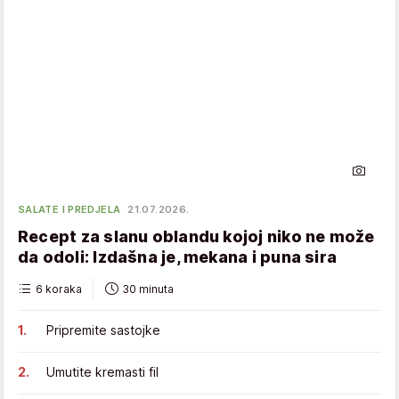
SALATE I PREDJELA
21.07.2026.
Recept za slanu oblandu kojoj niko ne može
da odoli: Izdašna je, mekana i puna sira
6 koraka
30 minuta
Pripremite sastojke
Umutite kremasti fil