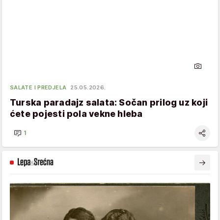
SALATE I PREDJELA
25.05.2026.
Turska paradajz salata: Sočan prilog uz koji
ćete pojesti pola vekne hleba
1