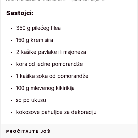
Sastojci:
350 g pilećeg filea
150 g krem sira
2 kašike pavlake ili majoneza
kora od jedne pomorandže
1 kašika soka od pomorandže
100 g mlevenog kikirikija
so po ukusu
kokosove pahuljice za dekoraciju
PROČITAJTE JOŠ