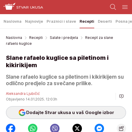
Naslovna
Najnovije
Praznici i slave
Recepti
Deserti
Posna je
Naslovna
Recepti
Salate i predjela
Recept za slane
rafaelo kuglice
Slane rafaelo kuglice sa piletinom i
kikirikijem
Slane rafaelo kuglice sa piletinom i kikirikijem su
odlično predjelo za svečane prilike.
Aleksandra Ljubičić
Objavljeno 14.01.2025. 12:03h
Dodajte Stvar ukusa u vaš Google izbor