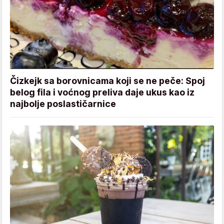
Čizkejk sa borovnicama koji se ne peče: Spoj
belog fila i voćnog preliva daje ukus kao iz
najbolje poslastičarnice