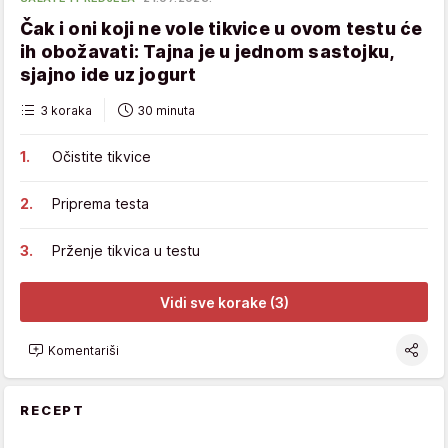
Čak i oni koji ne vole tikvice u ovom testu će
ih obožavati: Tajna je u jednom sastojku,
sjajno ide uz jogurt
3 koraka
30 minuta
Očistite tikvice
Priprema testa
Prženje tikvica u testu
Vidi sve korake (3)
Komentariši
RECEPT