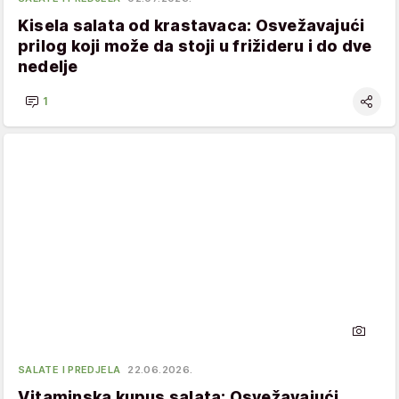
Kisela salata od krastavaca: Osvežavajući
prilog koji može da stoji u frižideru i do dve
nedelje
1
SALATE I PREDJELA
22.06.2026.
Vitaminska kupus salata: Osvežavajući