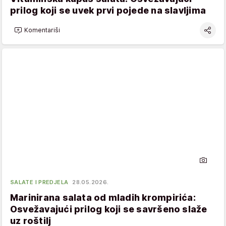
prilog koji se uvek prvi pojede na slavljima
Komentariši
SALATE I PREDJELA
28.05.2026.
Marinirana salata od mladih krompirića:
Osvežavajući prilog koji se savršeno slaže
uz roštilj