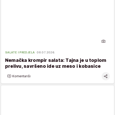
SALATE I PREDJELA
08.07.2026.
Nemačka krompir salata: Tajna je u toplom
prelivu, savršeno ide uz meso i kobasice
Komentariši