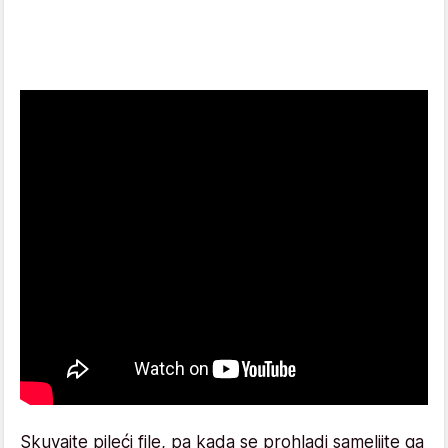
Skuvajte pileći file, pa kada se prohladi sameljite ga