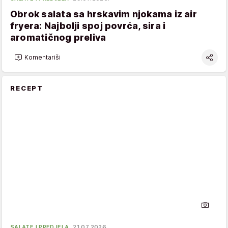
Obrok salata sa hrskavim njokama iz air
fryera: Najbolji spoj povrća, sira i
aromatičnog preliva
Komentariši
RECEPT
SALATE I PREDJELA
21.07.2026.