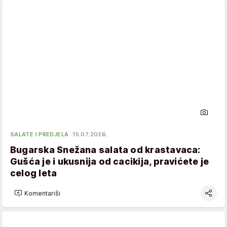
SALATE I PREDJELA
15.07.2026.
Bugarska Snežana salata od krastavaca:
Gušća je i ukusnija od cacikija, pravićete je
celog leta
Komentariši