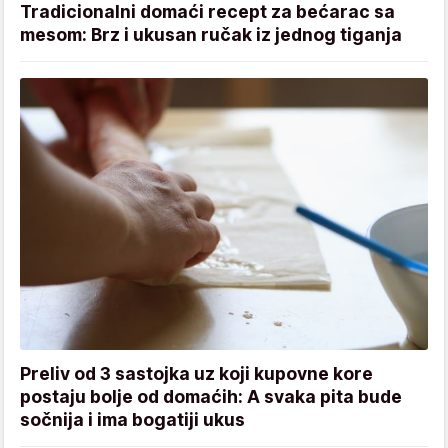
Tradicionalni domaći recept za bećarac sa
mesom: Brz i ukusan ručak iz jednog tiganja
Preliv od 3 sastojka uz koji kupovne kore
postaju bolje od domaćih: A svaka pita bude
sočnija i ima bogatiji ukus