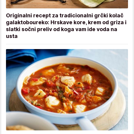
Originalni recept za tradicionalni grčki kolač
galaktoboureko: Hrskave kore, krem od griza i
slatki sočni preliv od koga vam ide voda na
usta