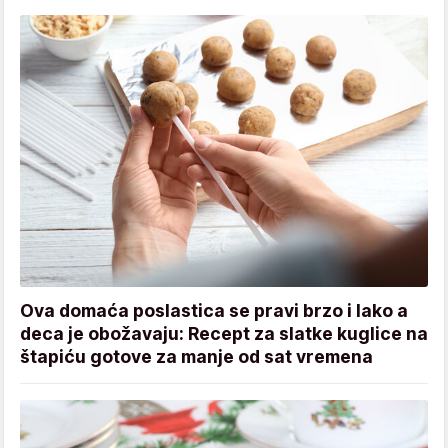
Ova domaća poslastica se pravi brzo i lako a
deca je obožavaju: Recept za slatke kuglice na
štapiću gotove za manje od sat vremena