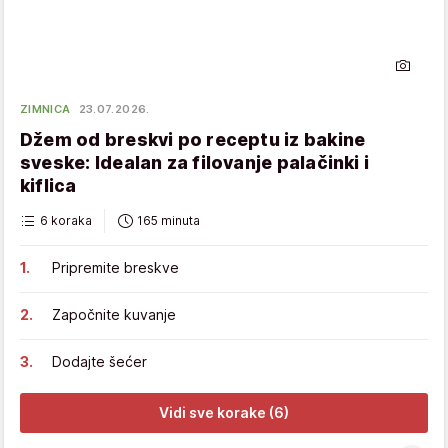
ZIMNICA
23.07.2026.
Džem od breskvi po receptu iz bakine
sveske: Idealan za filovanje palačinki i
kiflica
6 koraka
165 minuta
Pripremite breskve
Započnite kuvanje
Dodajte šećer
Vidi sve korake (6)