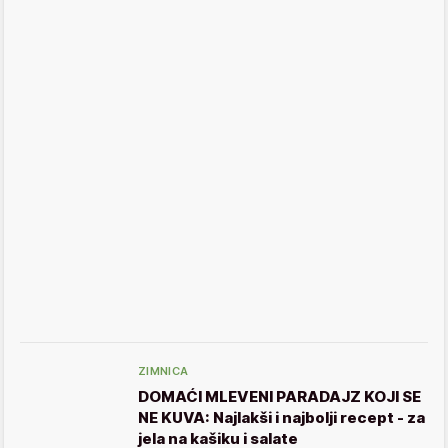
ZIMNICA
DOMAĆI MLEVENI PARADAJZ KOJI SE
NE KUVA: Najlakši i najbolji recept - za
jela na kašiku i salate