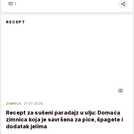
1
RECEPT
ZIMNICA
21.07.2026.
Recept za sušeni paradajz u ulju: Domaća
zimnica koja je savršena za pice, špagete i
dodatak jelima