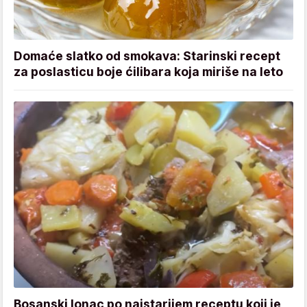
Domaće slatko od smokava: Starinski recept
za poslasticu boje ćilibara koja miriše na leto
Bosanski lonac po najstarijem receptu koji je