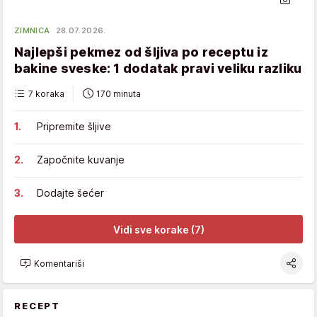
ZIMNICA
28.07.2026.
Najlepši pekmez od šljiva po receptu iz
bakine sveske: 1 dodatak pravi veliku razliku
7 koraka
170 minuta
Pripremite šljive
Započnite kuvanje
Dodajte šećer
Vidi sve korake (7)
Komentariši
RECEPT