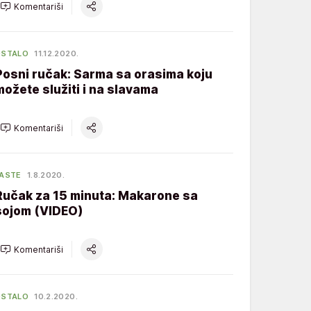
Komentariši
OSTALO
11.12.2020.
Posni ručak: Sarma sa orasima koju
možete služiti i na slavama
Komentariši
ASTE
1.8.2020.
Ručak za 15 minuta: Makarone sa
sojom (VIDEO)
Komentariši
OSTALO
10.2.2020.