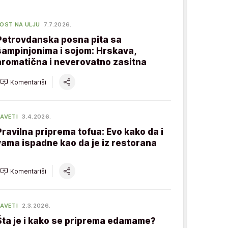
OST NA ULJU
7.7.2026.
Petrovdanska posna pita sa
šampinjonima i sojom: Hrskava,
aromatična i neverovatno zasitna
Komentariši
AVETI
3.4.2026.
Pravilna priprema tofua: Evo kako da i
vama ispadne kao da je iz restorana
Komentariši
AVETI
2.3.2026.
Šta je i kako se priprema edamame?