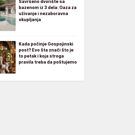
Savršeno dvorište sa
bazenom iz 3 dela: Oaza za
uživanje i nezaboravna
okupljanja
Kada počinje Gospojinski
post? Evo šta znači što je
to petak i koja stroga
pravila treba da poštujemo