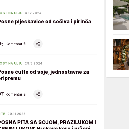
OST NA ULJU
4.12.2024.
Posne pljeskavice od sočiva i pirinča
Komentariši
OST NA ULJU
29.3.2024.
Posne ćufte od soje, jednostavne za
pripremu
Komentariši
ITE
29.11.2023.
POSNA PITA SA SOJOM, PRAZILUKOM I
CRNIM LUKOM: Hrskave kore i prženi