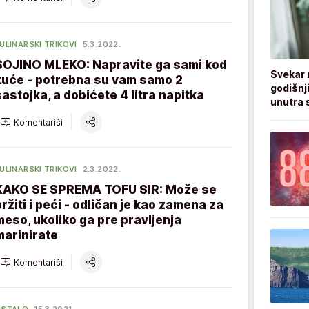
ULINARSKI TRIKOVI
5.3.2022.
SOJINO MLEKO: Napravite ga sami kod
Svekar 
kuće - potrebna su vam samo 2
godišnji
sastojka, a dobićete 4 litra napitka
unutra s
Komentariši
ULINARSKI TRIKOVI
2.3.2022.
KAKO SE SPREMA TOFU SIR: Može se
pržiti i peći - odličan je kao zamena za
meso, ukoliko ga pre pravljenja
marinirate
Komentariši