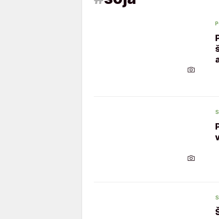
P
S
S