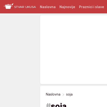
Naslovna
Najnovije
Praznici i slave
Naslovna
soja
#
soja