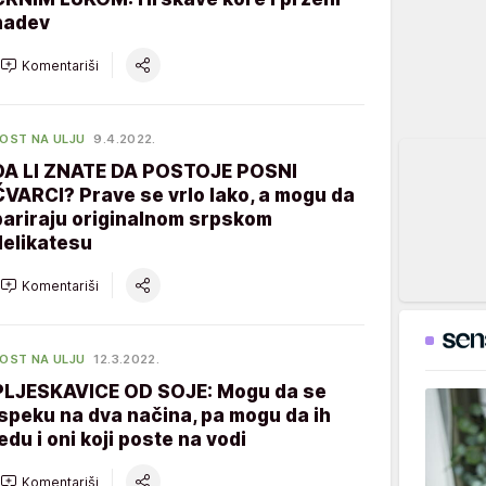
nadev
Komentariši
OST NA ULJU
9.4.2022.
DA LI ZNATE DA POSTOJE POSNI
ČVARCI? Prave se vrlo lako, a mogu da
pariraju originalnom srpskom
delikatesu
Komentariši
OST NA ULJU
12.3.2022.
PLJESKAVICE OD SOJE: Mogu da se
ispeku na dva načina, pa mogu da ih
jedu i oni koji poste na vodi
Komentariši