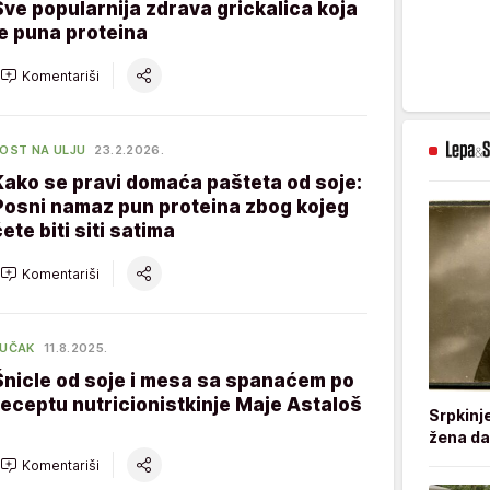
Sve popularnija zdrava grickalica koja
je puna proteina
Komentariši
OST NA ULJU
23.2.2026.
Kako se pravi domaća pašteta od soje:
Posni namaz pun proteina zbog kojeg
ete biti siti satima
Komentariši
UČAK
11.8.2025.
Šnicle od soje i mesa sa spanaćem po
receptu nutricionistkinje Maje Astaloš
Srpkinj
žena da
Komentariši