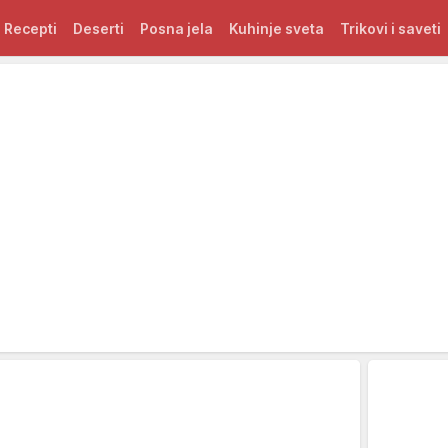
Recepti
Deserti
Posna jela
Kuhinje sveta
Trikovi i saveti