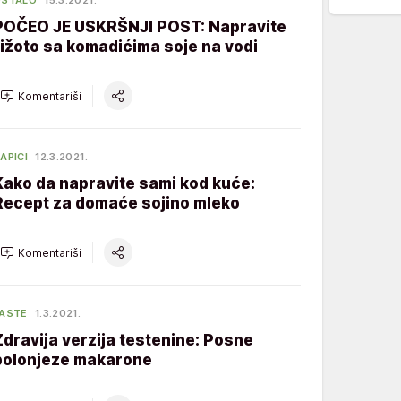
OSTALO
15.3.2021.
POČEO JE USKRŠNJI POST: Napravite
rižoto sa komadićima soje na vodi
Komentariši
APICI
12.3.2021.
Kako da napravite sami kod kuće:
Recept za domaće sojino mleko
Komentariši
ASTE
1.3.2021.
Zdravija verzija testenine: Posne
bolonjeze makarone