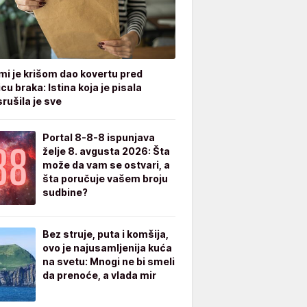
mi je krišom dao kovertu pred
cu braka: Istina koja je pisala
rušila je sve
Portal 8-8-8 ispunjava
želje 8. avgusta 2026: Šta
može da vam se ostvari, a
šta poručuje vašem broju
sudbine?
Bez struje, puta i komšija,
ovo je najusamljenija kuća
na svetu: Mnogi ne bi smeli
da prenoće, a vlada mir