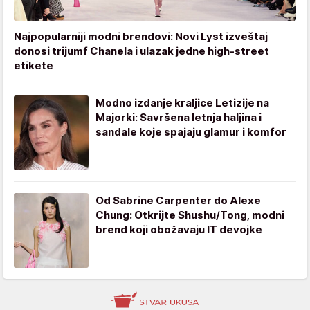
Najpopularniji modni brendovi: Novi Lyst izveštaj
donosi trijumf Chanela i ulazak jedne high-street
etikete
Modno izdanje kraljice Letizije na
Majorki: Savršena letnja haljina i
sandale koje spajaju glamur i komfor
Od Sabrine Carpenter do Alexe
Chung: Otkrijte Shushu/Tong, modni
brend koji obožavaju IT devojke