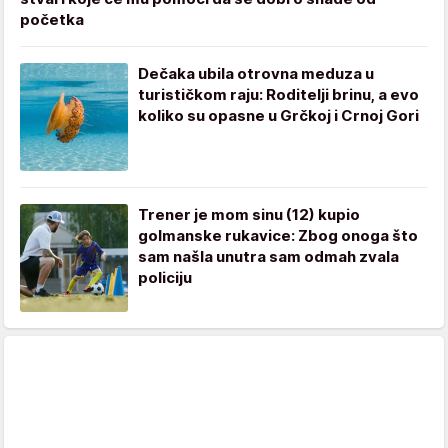
početka
Dečaka ubila otrovna meduza u
turističkom raju: Roditelji brinu, a evo
koliko su opasne u Grčkoj i Crnoj Gori
Trener je mom sinu (12) kupio
golmanske rukavice: Zbog onoga što
sam našla unutra sam odmah zvala
policiju