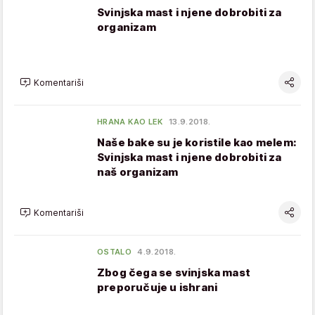
Svinjska mast i njene dobrobiti za
organizam
Komentariši
HRANA KAO LEK
13.9.2018.
Naše bake su je koristile kao melem:
Svinjska mast i njene dobrobiti za
naš organizam
Komentariši
OSTALO
4.9.2018.
Zbog čega se svinjska mast
preporučuje u ishrani