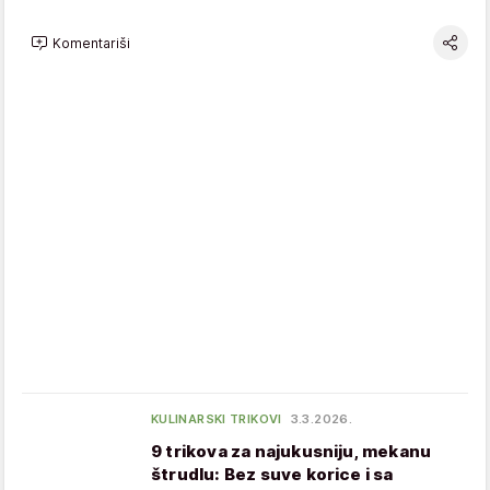
Komentariši
KULINARSKI TRIKOVI
3.3.2026.
9 trikova za najukusniju, mekanu
štrudlu: Bez suve korice i sa