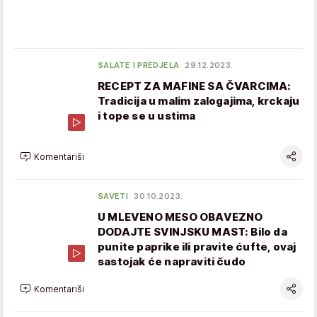
SALATE I PREDJELA
29.12.2023.
RECEPT ZA MAFINE SA ČVARCIMA:
Tradicija u malim zalogajima, krckaju
i tope se u ustima
Komentariši
SAVETI
30.10.2023.
U MLEVENO MESO OBAVEZNO
DODAJTE SVINJSKU MAST: Bilo da
punite paprike ili pravite ćufte, ovaj
sastojak će napraviti čudo
Komentariši