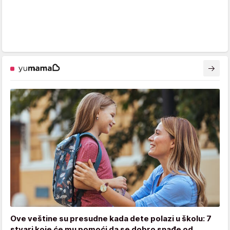
Ove veštine su presudne kada dete polazi u školu: 7
stvari koje će mu pomoći da se dobro snađe od