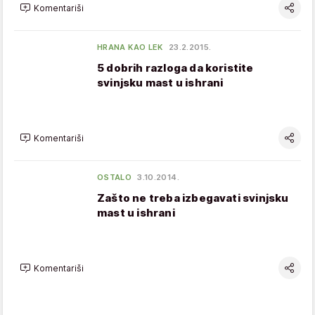
Komentariši
HRANA KAO LEK
23.2.2015.
5 dobrih razloga da koristite
svinjsku mast u ishrani
Komentariši
OSTALO
3.10.2014.
Zašto ne treba izbegavati svinjsku
mast u ishrani
Komentariši