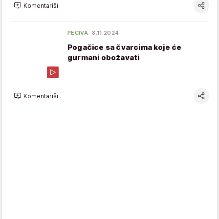
Komentariši
PECIVA
8.11.2024.
Pogačice sa čvarcima koje će
gurmani obožavati
Komentariši