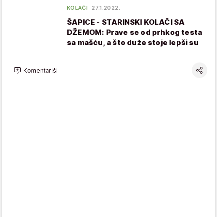
KOLAČI
27.1.2022.
ŠAPICE - STARINSKI KOLAČI SA
DŽEMOM: Prave se od prhkog testa
sa mašću, a što duže stoje lepši su
Komentariši