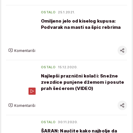
OSTALO
25.1.2021.
Omiljeno jelo od kiselog kupusa:
Podvarak na masti sa špic rebrima
Komentariši
OSTALO
15.12.2020.
Najlepši praznični kolači: Snežne
zvezdice punjene džemom i posute
prah šećerom (VIDEO)
Komentariši
OSTALO
30.11.2020.
ŠARAN: Naučite kako najbolje da