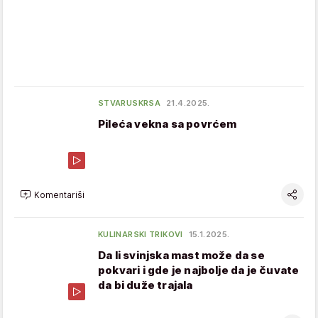
STVARUSKRSA
21.4.2025.
Pileća vekna sa povrćem
Komentariši
KULINARSKI TRIKOVI
15.1.2025.
Da li svinjska mast može da se
pokvari i gde je najbolje da je čuvate
da bi duže trajala