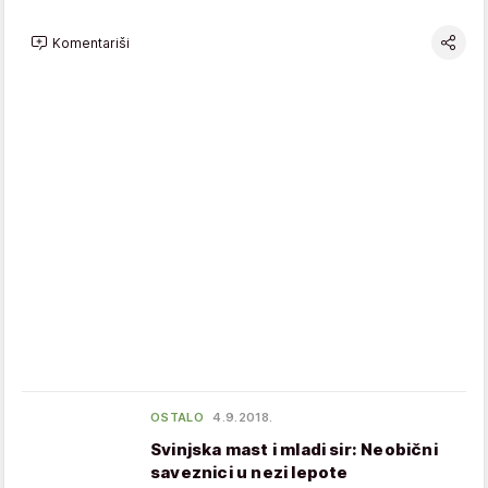
Komentariši
OSTALO
4.9.2018.
Svinjska mast i mladi sir: Neobični
saveznici u nezi lepote