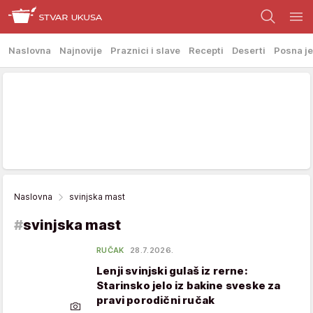
Naslovna
Najnovije
Praznici i slave
Recepti
Deserti
Posna je
Naslovna
svinjska mast
#
svinjska mast
RUČAK
28.7.2026.
Lenji svinjski gulaš iz rerne:
Starinsko jelo iz bakine sveske za
pravi porodični ručak