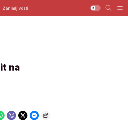
Zanimljivosti
it na