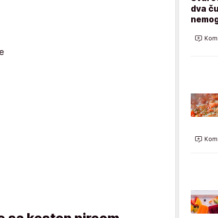
dva ču
nemog
Kome
le
Kome