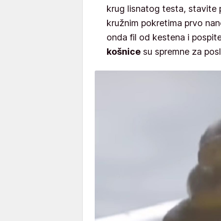
krug lisnatog testa, stavite
kružnim pokretima prvo nan
onda fil od kestena i pospi
košnice
su spremne za posl