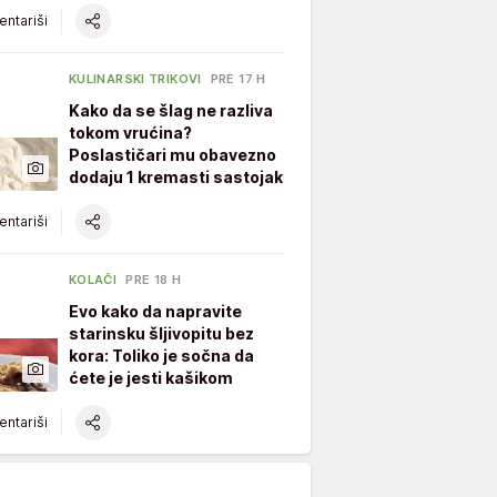
ntariši
KULINARSKI TRIKOVI
PRE 17 H
Kako da se šlag ne razliva
tokom vrućina?
Poslastičari mu obavezno
dodaju 1 kremasti sastojak
ntariši
KOLAČI
PRE 18 H
Evo kako da napravite
starinsku šljivopitu bez
kora: Toliko je sočna da
ćete je jesti kašikom
ntariši