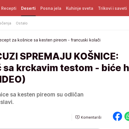
Recepti
Deserti
Posna jela
Kuhinje sveta
Trikovi i saveti
ečenja
Ostalo
ecept za košnice sa kesten pireom - francuski kolači
UZI SPREMAJU KOŠNICE:
 sa krckavim testom - biće h
VIDEO)
ice sa kesten pireom su odličan
slavi.
Komentariši