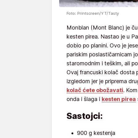
Foto: Printscreen/YT/Tasty
Monblan (Mont Blanc) je ču
kesten pirea. Nastao je u P
dobio po planini. Ovo je jesen
pariskim poslastičarnicam 
staromodnim i teškim, ali p
Ovaj francuski kolač dosta
izgledom jer je priprema drug
kolač ćete obožavati
. Kom
onda i šlaga i
kesten pirea
Sastojci:
900 g kestenja