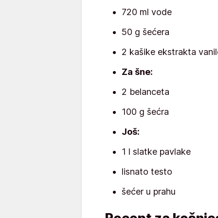
720 ml vode
50 g šećera
2 kašike ekstrakta vani
Za šne:
2 belanceta
100 g šećra
Još:
1 l slatke pavlake
lisnato testo
šećer u prahu