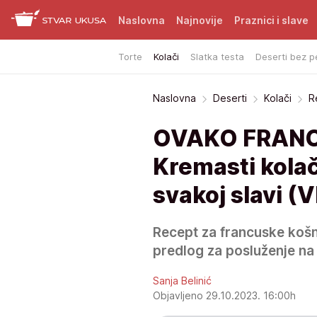
Naslovna
Najnovije
Praznici i slave
Torte
Kolači
Slatka testa
Deserti bez p
Naslovna
Deserti
Kolači
R
OVAKO FRANC
Kremasti kolač
svakoj slavi (
Recept za francuske košn
predlog za posluženje na 
Sanja Belinić
Objavljeno 29.10.2023. 16:00h