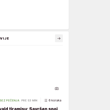
VIJE
6 koraka
65 minuta
 BEZ PEČENJA
PRE 53 MIN
ald tiramisu: Savršen spoj