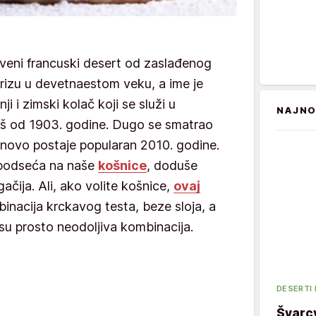
veni francuski desert od zaslađenog
arizu u devetnaestom veku, a ime je
ji i zimski kolač koji se služi u
NAJNO
još od 1903. godine. Dugo se smatrao
onovo postaje popularan 2010. godine.
 podseća na naše
košnice
, doduše
ačija. Ali, ako volite košnice,
ovaj
binacija krckavog testa, beze sloja, a
su prosto neodoljiva kombinacija.
DESERTI
Švarcv