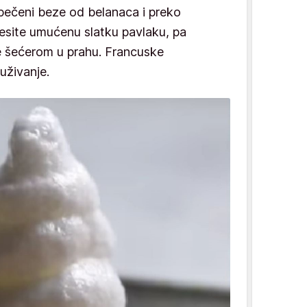
 pečeni beze od belanaca i preko
esite umućenu slatku pavlaku, pa
te šećerom u prahu. Francuske
uživanje.