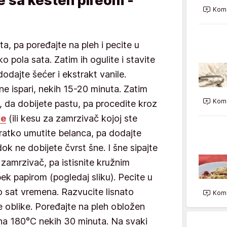
e sa kesten pireom -
Kome
ta, pa poređajte na pleh i pecite u
o pola sata. Zatim ih ogulite i stavite
dodajte šećer i ekstrakt vanile.
ne ispari, nekih 15-20 minuta. Zatim
Kome
, da dobijete pastu, pa procedite kroz
če
(ili kesu za zamrzivač kojoj ste
 kratko umutite belanca, pa dodajte
ok ne dobijete čvrst šne. I šne sipajte
 zamrzivač, pa istisnite kružnim
ek papirom (pogledaj sliku). Pecite u
o sat vremena. Razvucite lisnato
Kome
e oblike. Poređajte na pleh obložen
i na 180°C nekih 30 minuta. Na svaki