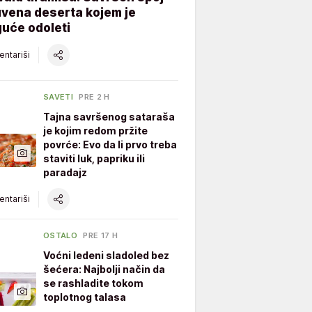
vena deserta kojem je
uće odoleti
ntariši
SAVETI
PRE 2 H
Tajna savršenog sataraša
je kojim redom pržite
povrće: Evo da li prvo treba
staviti luk, papriku ili
paradajz
ntariši
OSTALO
PRE 17 H
Voćni ledeni sladoled bez
šećera: Najbolji način da
se rashladite tokom
toplotnog talasa