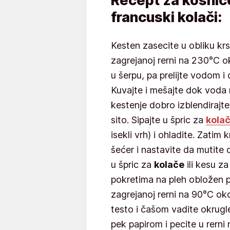
Recept za košnic
francuski kolači:
Kesten zasecite u obliku krs
zagrejanoj rerni na 230°C ok
u šerpu, pa prelijte vodom i 
Kuvajte i mešajte dok voda 
kestenje dobro izblendirajte
sito. Sipajte u špric za
kola
isekli vrh) i ohladite. Zatim
šećer i nastavite da mutite d
u špric za
kolače
ili kesu za
pokretima na pleh obložen p
zagrejanoj rerni na 90°C ok
testo i čašom vadite okrugl
pek papirom i pecite u rern