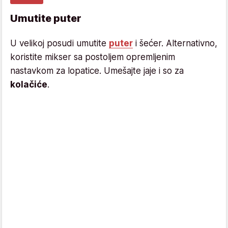
Umutite puter
U velikoj posudi umutite
puter
i šećer. Alternativno,
koristite mikser sa postoljem opremljenim
nastavkom za lopatice. Umešajte jaje i so za
kolačiće
.