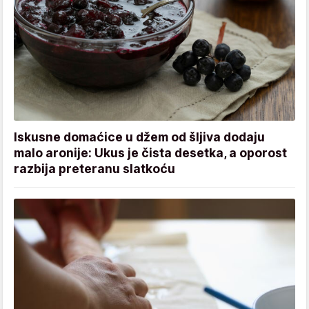
Iskusne domaćice u džem od šljiva dodaju
malo aronije: Ukus je čista desetka, a oporost
razbija preteranu slatkoću