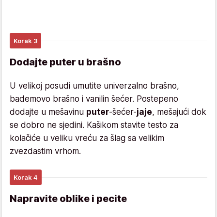
Korak 3
Dodajte puter u brašno
U velikoj posudi umutite univerzalno brašno,
bademovo brašno i vanilin šećer. Postepeno
dodajte u mešavinu
puter
-šećer-
jaje
, mešajući dok
se dobro ne sjedini. Kašikom stavite testo za
kolačiće u veliku vreću za šlag sa velikim
zvezdastim vrhom.
Korak 4
Napravite oblike i pecite