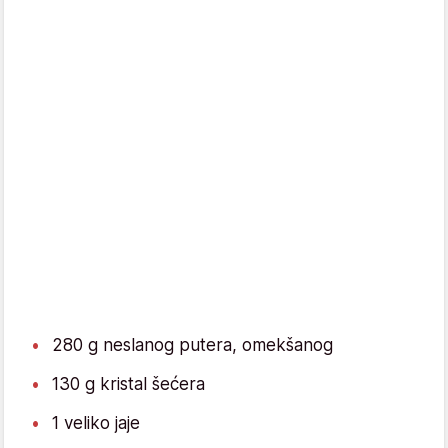
280 g neslanog putera, omekšanog
130 g kristal šećera
1 veliko jaje