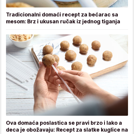
Tradicionalni domaći recept za bećarac sa
mesom: Brz i ukusan ručak iz jednog tiganja
Ova domaća poslastica se pravi brzo i lako a
deca je obožavaju: Recept za slatke kuglice na