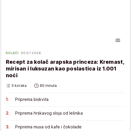
KOLAČI
30.07.2026.
Recept za kolač arapska princeza: Kremast,
mirisan i luksuzan kao poslastica iz 1.001
noći
5 koraka
80 minuta
Priprema biskvita
Priprema hrskavog sloja od lešnika
Priprema musa od kafe i čokolade