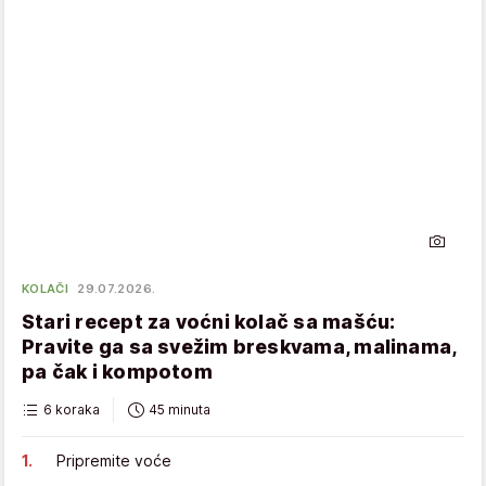
KOLAČI
29.07.2026.
Stari recept za voćni kolač sa mašću:
Pravite ga sa svežim breskvama, malinama,
pa čak i kompotom
6 koraka
45 minuta
Pripremite voće