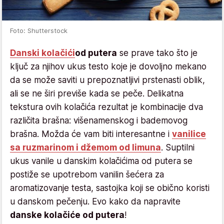
Foto: Shutterstock
Danski kolačići
od putera
se prave tako što je
ključ za njihov ukus testo koje je dovoljno mekano
da se može saviti u prepoznatljivi prstenasti oblik,
ali se ne širi previše kada se peče. Delikatna
tekstura ovih kolačića rezultat je kombinacije dva
različita brašna: višenamenskog i bademovog
brašna. Možda će vam biti interesantne i
vanilice
sa ruzmarinom i džemom od limuna
. Suptilni
ukus vanile u danskim kolačićima od putera se
postiže se upotrebom vanilin šećera za
aromatizovanje testa, sastojka koji se obično koristi
u danskom pečenju. Evo kako da napravite
danske kolačiće od putera
!