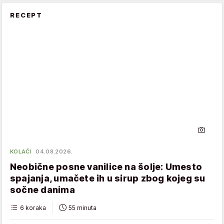
RECEPT
KOLAČI
04.08.2026.
Neobične posne vanilice na šolje: Umesto
spajanja, umačete ih u sirup zbog kojeg su
sočne danima
6 koraka
55 minuta