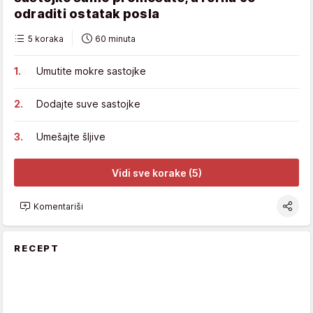
odraditi ostatak posla
5 koraka
60 minuta
Umutite mokre sastojke
Dodajte suve sastojke
Umešajte šljive
Vidi sve korake (5)
Komentariši
RECEPT