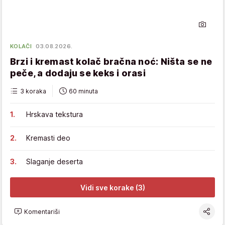
KOLAČI
03.08.2026.
Brzi i kremast kolač bračna noć: Ništa se ne
peče, a dodaju se keks i orasi
3 koraka
60 minuta
Hrskava tekstura
Kremasti deo
Slaganje deserta
Vidi sve korake (3)
Komentariši