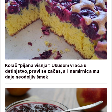
Kolač "pijana višnja": Ukusom vraća u
detinjstvo, pravi se začas, a 1 namirnica mu
daje neodoljiv šmek