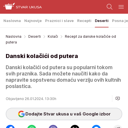
Naslovna
Najnovije
Praznici i slave
Recepti
Deserti
Posna je
Naslovna
Deserti
Kolači
Recept za danske kolačiće od
putera
Danski kolačići od putera
Danski kolačići od putera su popularni tokom
svih praznika. Sada možete naučiti kako da
napravite sopstvenu domaću verziju ovih kultnih
poslastica.
Objavljeno 26.01.2024. 13:30h
Dodajte Stvar ukusa u vaš Google izbor