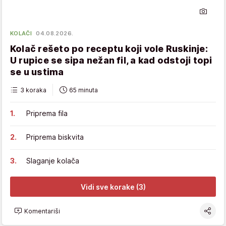
KOLAČI
04.08.2026.
Kolač rešeto po receptu koji vole Ruskinje:
U rupice se sipa nežan fil, a kad odstoji topi
se u ustima
3 koraka
65 minuta
Priprema fila
Priprema biskvita
Slaganje kolača
Vidi sve korake (3)
Komentariši