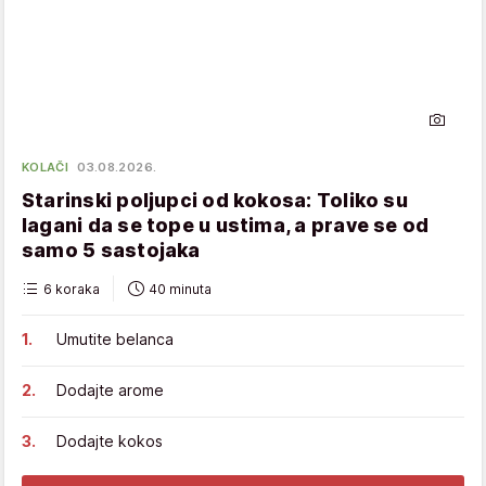
KOLAČI
03.08.2026.
Starinski poljupci od kokosa: Toliko su
lagani da se tope u ustima, a prave se od
samo 5 sastojaka
6 koraka
40 minuta
Umutite belanca
Dodajte arome
Dodajte kokos