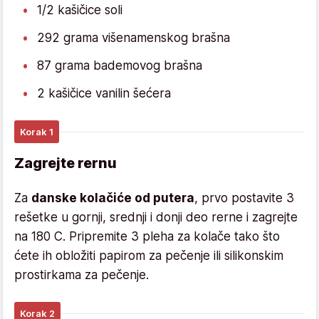
1/2 kašičice soli
292 grama višenamenskog brašna
87 grama bademovog brašna
2 kašičice vanilin šećera
Korak 1
Zagrejte rernu
Za
danske kolačiće od putera
, prvo postavite 3
rešetke u gornji, srednji i donji deo rerne i zagrejte
na 180 C. Pripremite 3 pleha za kolače tako što
ćete ih obložiti papirom za pečenje ili silikonskim
prostirkama za pečenje.
Korak 2