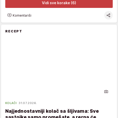
Vidi sve korake (6)
Komentariši
RECEPT
KOLAČI
31.07.2026.
Najjednostavniji kolač sa šljivama: Sve
sastojke samo promešate, a rerna će