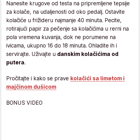
Nanesite krugove od testa na pripremljene tepsije
za kolače, na udaljenosti od oko pedalj. Ostavite
kolačiće u frižideru najmanje 40 minuta. Pecite,
rotirajući papir za pečenje sa kolačićima u rerni na
pola vremena kuvanja, dok ne porumene na
ivicama, ukupno 16 do 18 minuta. Ohladite ih i
servirajte. Uživajte u
danskim kolačićima od
putera
.
Pročitajte i kako se prave
kolačići sa limetom i
majčinom dušicom
BONUS VIDEO