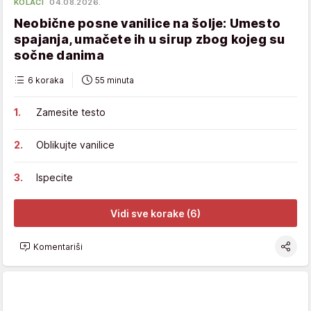
KOLAČI
04.08.2026.
Neobične posne vanilice na šolje: Umesto
spajanja, umačete ih u sirup zbog kojeg su
sočne danima
6 koraka
55 minuta
Zamesite testo
Oblikujte vanilice
Ispecite
Vidi sve korake (6)
Komentariši