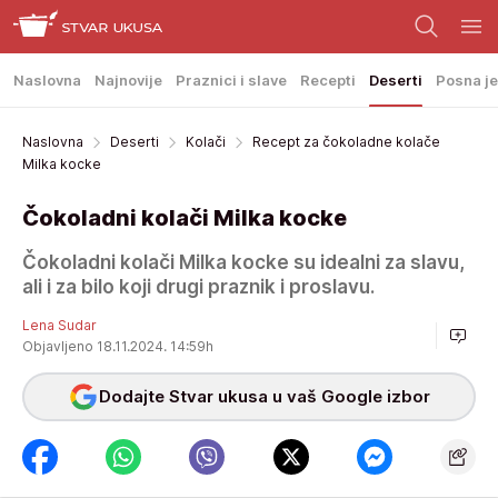
Naslovna
Najnovije
Praznici i slave
Recepti
Deserti
Posna je
Naslovna
Deserti
Kolači
Recept za čokoladne kolače
Milka kocke
Čokoladni kolači Milka kocke
Čokoladni kolači Milka kocke su idealni za slavu,
ali i za bilo koji drugi praznik i proslavu.
Lena Sudar
Objavljeno 18.11.2024. 14:59h
Dodajte Stvar ukusa u vaš Google izbor