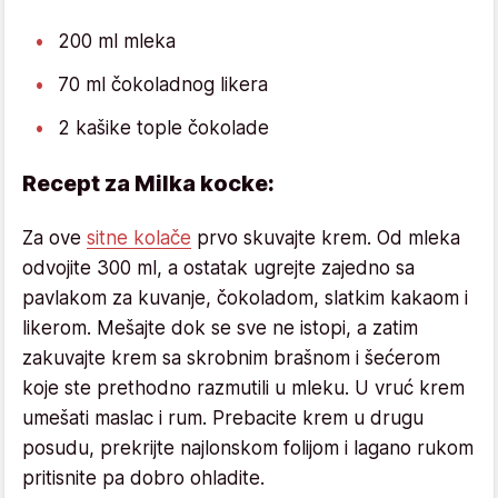
200 ml mleka
70 ml čokoladnog likera
2 kašike tople čokolade
Recept za Milka kocke:
Za ove
sitne kolače
prvo skuvajte krem. Od mleka
odvojite 300 ml, a ostatak ugrejte zajedno sa
pavlakom za kuvanje, čokoladom, slatkim kakaom i
likerom. Mešajte dok se sve ne istopi, a zatim
zakuvajte krem sa skrobnim brašnom i šećerom
koje ste prethodno razmutili u mleku. U vruć krem
umešati maslac i rum. Prebacite krem u drugu
posudu, prekrijte najlonskom folijom i lagano rukom
pritisnite pa dobro ohladite.