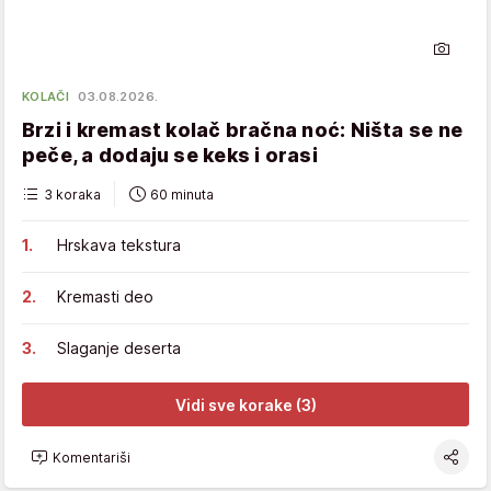
KOLAČI
03.08.2026.
Brzi i kremast kolač bračna noć: Ništa se ne
peče, a dodaju se keks i orasi
3 koraka
60 minuta
Hrskava tekstura
Kremasti deo
Slaganje deserta
Vidi sve korake (3)
Komentariši