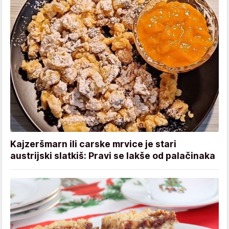
Kajzeršmarn ili carske mrvice je stari
austrijski slatkiš: Pravi se lakše od palačinaka