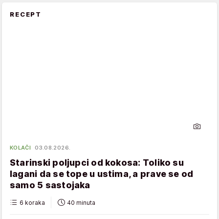
RECEPT
KOLAČI
03.08.2026.
Starinski poljupci od kokosa: Toliko su
lagani da se tope u ustima, a prave se od
samo 5 sastojaka
6 koraka
40 minuta