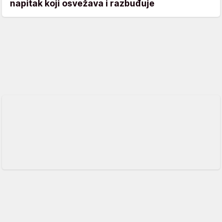
napitak koji osvežava i razbuđuje