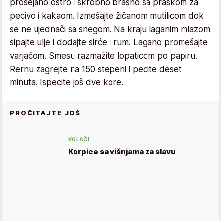
prosejano oštro i skrobno brašno sa praškom za
pecivo i kakaom. Izmešajte žičanom mutilicom dok
se ne ujednači sa snegom. Na kraju laganim mlazom
sipajte ulje i dodajte sirće i rum. Lagano promešajte
varjačom. Smesu razmažite lopaticom po papiru.
Rernu zagrejte na 150 stepeni i pecite deset
minuta. Ispecite još dve kore.
PROČITAJTE JOŠ
KOLAČI
Korpice sa višnjama za slavu