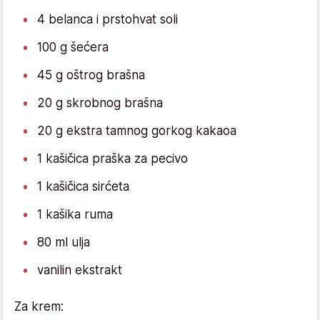
4 belanca i prstohvat soli
100 g šećera
45 g oštrog brašna
20 g skrobnog brašna
20 g ekstra tamnog gorkog kakaoa
1 kašičica praška za pecivo
1 kašičica sirćeta
1 kašika ruma
80 ml ulja
vanilin ekstrakt
Za krem: