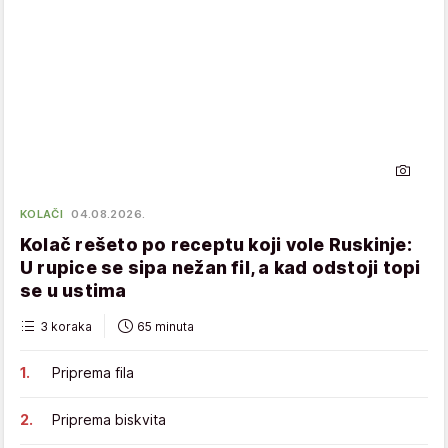
KOLAČI
04.08.2026.
Kolač rešeto po receptu koji vole Ruskinje:
U rupice se sipa nežan fil, a kad odstoji topi
se u ustima
3 koraka
65 minuta
Priprema fila
Priprema biskvita