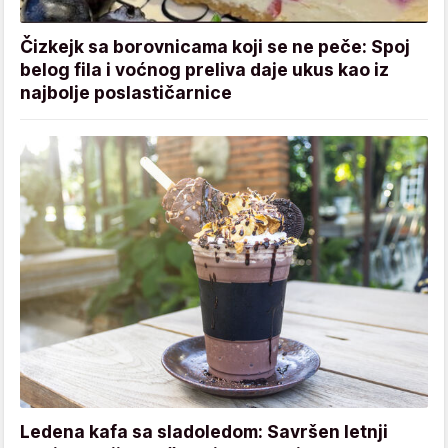
Čizkejk sa borovnicama koji se ne peče: Spoj
belog fila i voćnog preliva daje ukus kao iz
najbolje poslastičarnice
Ledena kafa sa sladoledom: Savršen letnji