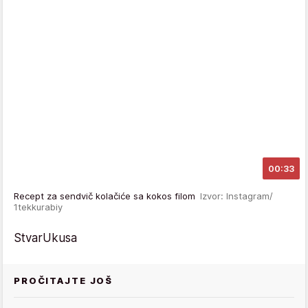
00:33
Recept za sendvič kolačiće sa kokos filom
Izvor: Instagram/
1tekkurabiy
StvarUkusa
PROČITAJTE JOŠ