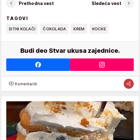
Prethodna vest
Sledeća vest
TAGOVI
SITNI KOLAČI
ČOKOLADA
KREM
KOCKE
Budi deo Stvar ukusa zajednice.
Komentariši