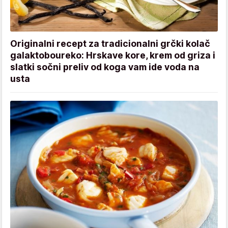
Originalni recept za tradicionalni grčki kolač
galaktoboureko: Hrskave kore, krem od griza i
slatki sočni preliv od koga vam ide voda na
usta