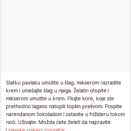
Slatku pavlaku umutite u šlag, mikserom razradite
krem i umešajte šlag u njega. Želatin otopite i
mikserom umutite u krem. Filujte kore, koje ste
prethodno lagano natopili toplim prelivom. Pospite
narendanom čokoladom i ostavite u frižideru tokom
noći. Uživajte. Možda ćete želeti da napravite
i
slavske snikers trougliće
.