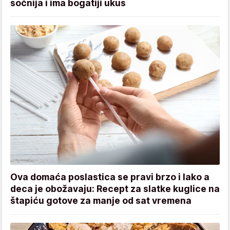
sočnija i ima bogatiji ukus
Ova domaća poslastica se pravi brzo i lako a
deca je obožavaju: Recept za slatke kuglice na
štapiću gotove za manje od sat vremena