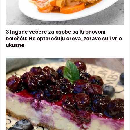
3 lagane večere za osobe sa Kronovom
bolešću: Ne opterećuju creva, zdrave su i vrlo
ukusne