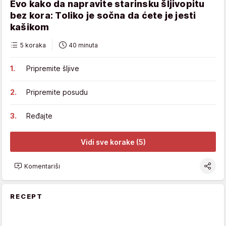
Evo kako da napravite starinsku šljivopitu
bez kora: Toliko je sočna da ćete je jesti
kašikom
5 koraka
40 minuta
Pripremite šljive
Pripremite posudu
Ređajte
Vidi sve korake (5)
Komentariši
RECEPT