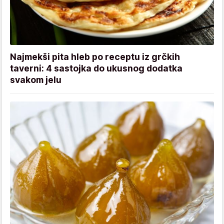
Najmekši pita hleb po receptu iz grčkih
taverni: 4 sastojka do ukusnog dodatka
svakom jelu