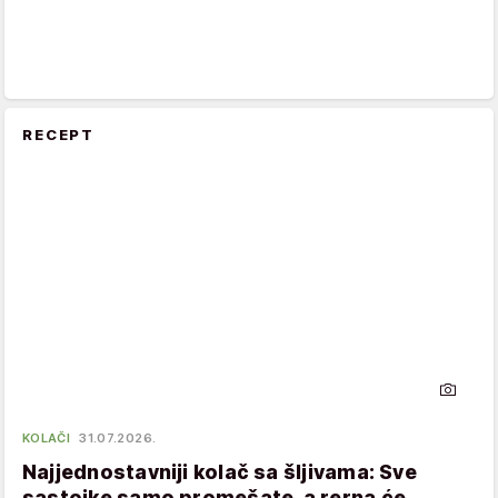
RECEPT
KOLAČI
31.07.2026.
Najjednostavniji kolač sa šljivama: Sve
sastojke samo promešate, a rerna će