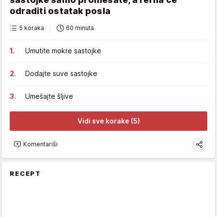
odraditi ostatak posla
5 koraka
60 minuta
Umutite mokre sastojke
Dodajte suve sastojke
Umešajte šljive
Vidi sve korake (5)
Komentariši
RECEPT