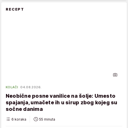
RECEPT
KOLAČI
04.08.2026.
Neobične posne vanilice na šolje: Umesto
spajanja, umačete ih u sirup zbog kojeg su
sočne danima
6 koraka
55 minuta