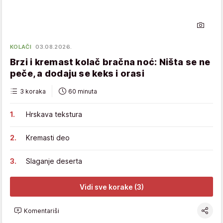
KOLAČI
03.08.2026.
Brzi i kremast kolač bračna noć: Ništa se ne
peče, a dodaju se keks i orasi
3 koraka
60 minuta
Hrskava tekstura
Kremasti deo
Slaganje deserta
Vidi sve korake (3)
Komentariši