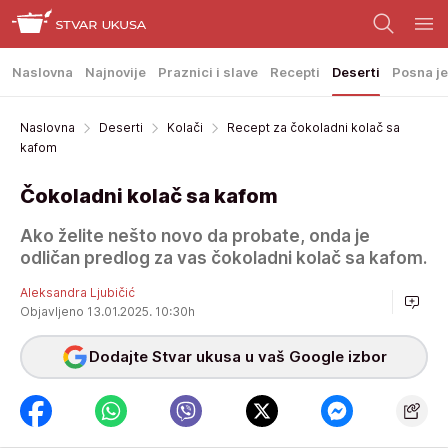
Naslovna
Najnovije
Praznici i slave
Recepti
Deserti
Posna je
Naslovna
Deserti
Kolači
Recept za čokoladni kolač sa
kafom
Čokoladni kolač sa kafom
Ako želite nešto novo da probate, onda je
odličan predlog za vas čokoladni kolač sa kafom.
Aleksandra Ljubičić
Objavljeno 13.01.2025. 10:30h
Dodajte Stvar ukusa u vaš Google izbor