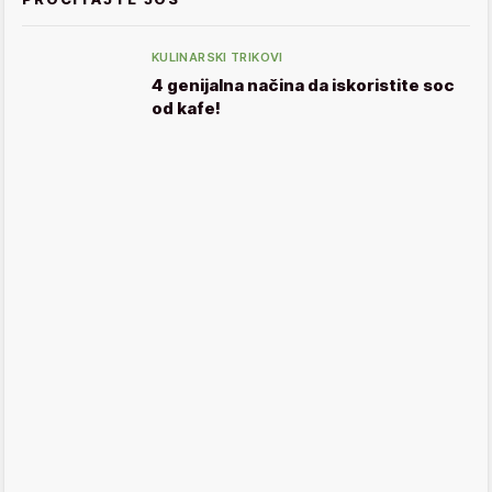
KULINARSKI TRIKOVI
4 genijalna načina da iskoristite soc
od kafe!