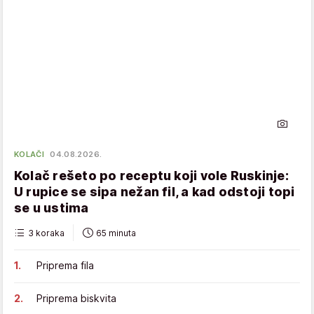
KOLAČI
04.08.2026.
Kolač rešeto po receptu koji vole Ruskinje:
U rupice se sipa nežan fil, a kad odstoji topi
se u ustima
3 koraka
65 minuta
Priprema fila
Priprema biskvita