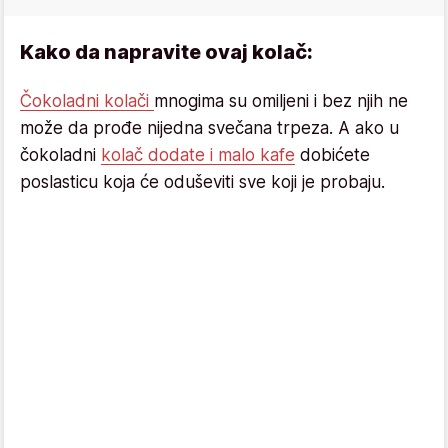
Kako da napravite ovaj kolač:
Čokoladni kolači
mnogima su omiljeni i bez njih ne
može da prođe nijedna svečana trpeza. A ako u
čokoladni
kolač dodate i malo kafe
dobićete
poslasticu koja će oduševiti sve koji je probaju.