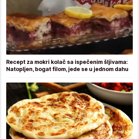
Recept za mokri kolač sa ispečenim šljivama:
Natopljen, bogat filom, jede se u jednom dahu