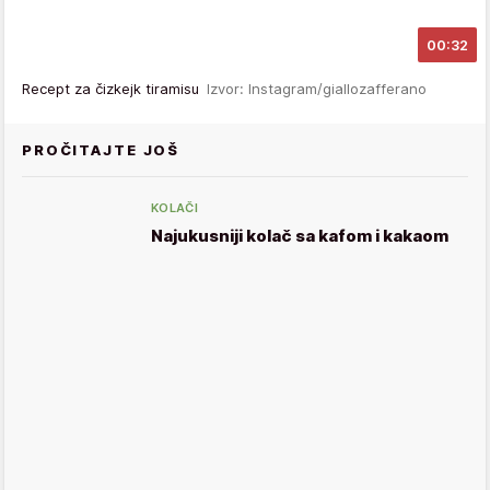
00:32
Recept za čizkejk tiramisu
Izvor: Instagram/giallozafferano
PROČITAJTE JOŠ
KOLAČI
Najukusniji kolač sa kafom i kakaom