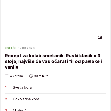
KOLAČI
07.08.2026.
Recept za kolač smetanik: Ruski klasik u 3
sloja, najviše će vas očarati fil od pavlake i
vanile
4 koraka
90 minuta
Svetla kora
Čokoladna kora
Mlečni fil