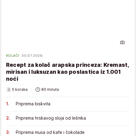
KOLAČI
30.07.2026.
Recept za kolač arapska princeza: Kremast,
mirisan i luksuzan kao poslastica iz 1.001
noći
5 koraka
80 minuta
Priprema biskvita
Priprema hrskavog sloja od lešnika
Priprema musa od kafe i čokolade