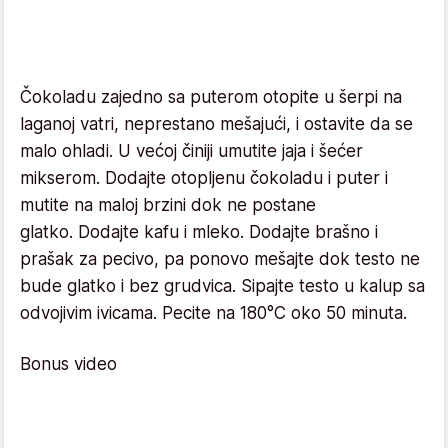
Čokoladu zajedno sa puterom otopite u šerpi na
laganoj vatri, neprestano mešajući, i ostavite da se
malo ohladi. U većoj činiji umutite jaja i šećer
mikserom. Dodajte otopljenu čokoladu i puter i
mutite na maloj brzini dok ne postane
glatko. Dodajte kafu i mleko. Dodajte brašno i
prašak za pecivo, pa ponovo mešajte dok testo ne
bude glatko i bez grudvica. Sipajte testo u kalup sa
odvojivim ivicama. Pecite na 180°C oko 50 minuta.
Bonus video