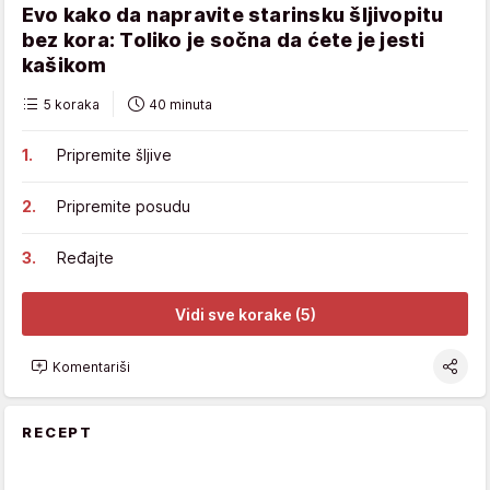
Evo kako da napravite starinsku šljivopitu
bez kora: Toliko je sočna da ćete je jesti
kašikom
5 koraka
40 minuta
Pripremite šljive
Pripremite posudu
Ređajte
Vidi sve korake (5)
Komentariši
RECEPT