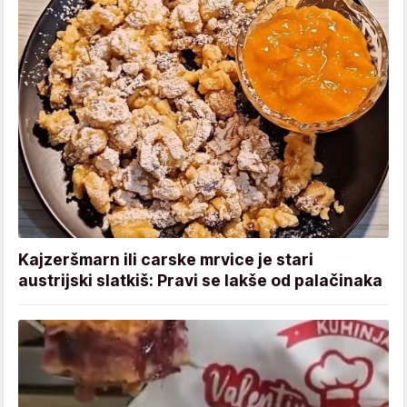
Kajzeršmarn ili carske mrvice je stari
austrijski slatkiš: Pravi se lakše od palačinaka