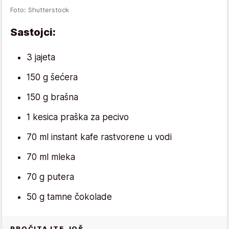
Foto: Shutterstock
Sastojci:
3 jajeta
150 g šećera
150 g brašna
1 kesica praška za pecivo
70 ml instant kafe rastvorene u vodi
70 ml mleka
70 g putera
50 g tamne čokolade
PROČITAJTE JOŠ