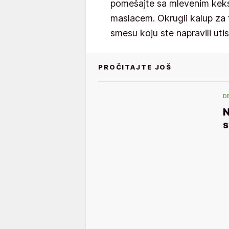
pomešajte sa mlevenim keks
maslacem. Okrugli kalup za 
smesu koju ste napravili uti
PROČITAJTE JOŠ
D
N
s