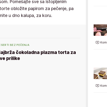
om. Pomešajte sve sa istopljenim
torte obložite papirom za pečenje, pa
snite u dno kalupa, za koru.
Kome
ESERTI BEZ PEČENJA
ajbrža čokoladna plazma torta za
ve prilike
Kome