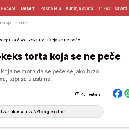
Recepti
Deserti
Posna jela
Kuhinje sveta
Trikovi i saveti
ečenja
Ostalo
ecept za čoko-keks tortu koja se ne peče
keks torta koja se ne peče
koja ne mora da se peče se jako brzo
na, topi se u ustima.
Komentariši
tvar ukusa u vaš Google izbor