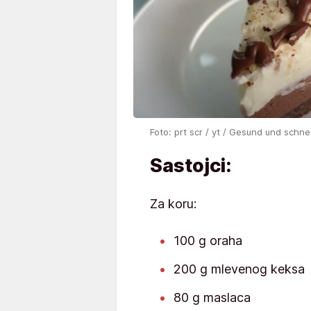
Foto: prt scr / yt / Gesund und schnel
Sastojci:
Za koru:
100 g oraha
200 g mlevenog keksa
80 g maslaca