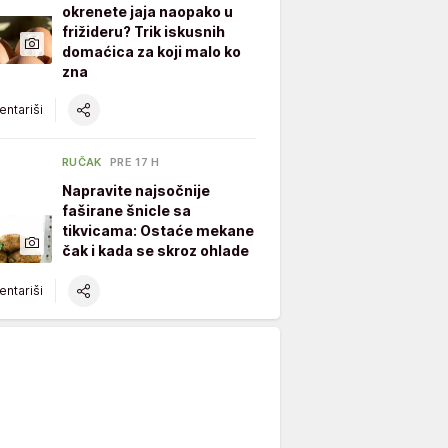
okrenete jaja naopako u
frižideru? Trik iskusnih
domaćica za koji malo ko
zna
ntariši
RUČAK
PRE 17 H
Napravite najsočnije
faširane šnicle sa
tikvicama: Ostaće mekane
čak i kada se skroz ohlade
ntariši