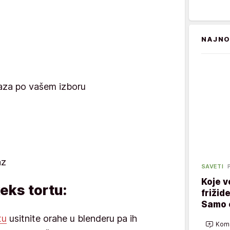
NAJNO
za po vašem izboru
az
SAVETI
Koje v
eks tortu:
frižid
Samo 
tu
usitnite orahe u blenderu pa ih
Kome