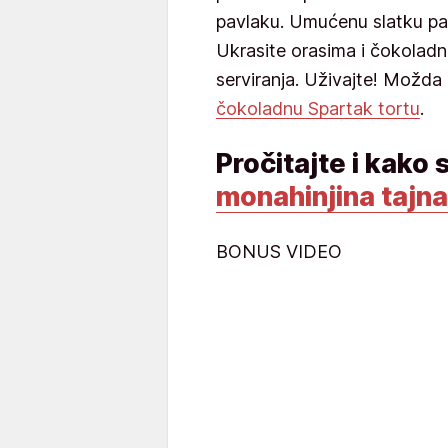
pavlaku. Umućenu slatku pav
Ukrasite orasima i čokoladn
serviranja. Uživajte! Možda 
čokoladnu Spartak tortu
.
Pročitajte i kako 
monahinjina tajna
BONUS VIDEO