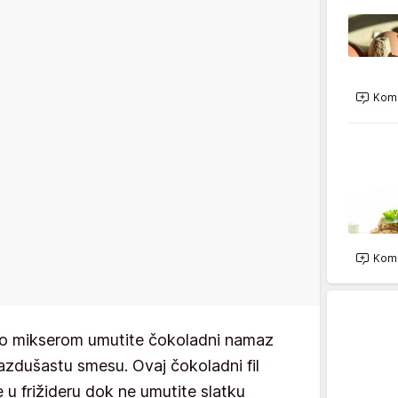
Kome
Kome
obro mikserom umutite čokoladni namaz
vazdušastu smesu. Ovaj čokoladni fil
 u frižideru dok ne umutite slatku