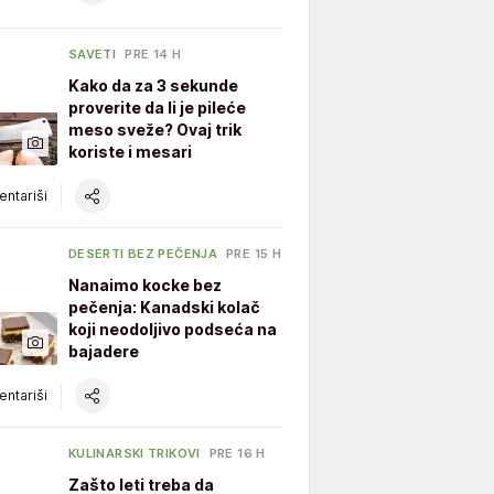
SAVETI
PRE 14 H
Kako da za 3 sekunde
proverite da li je pileće
meso sveže? Ovaj trik
koriste i mesari
ntariši
DESERTI BEZ PEČENJA
PRE 15 H
Nanaimo kocke bez
pečenja: Kanadski kolač
koji neodoljivo podseća na
bajadere
ntariši
KULINARSKI TRIKOVI
PRE 16 H
Zašto leti treba da