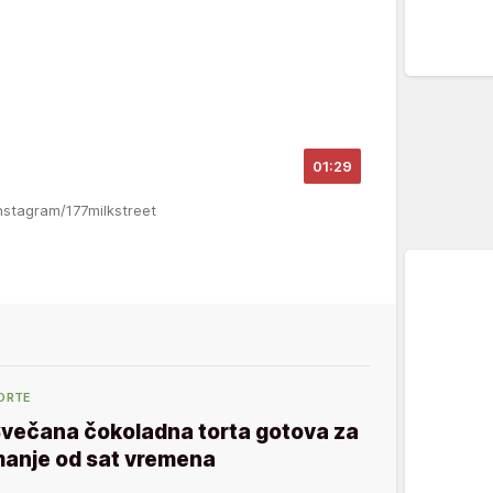
01:29
Instagram/177milkstreet
ORTE
večana čokoladna torta gotova za
anje od sat vremena