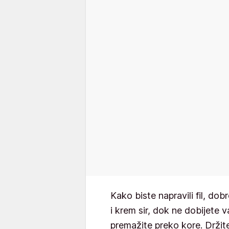
Kako biste napravili fil, d
i krem sir, dok ne dobijete 
premažite preko kore. Držite