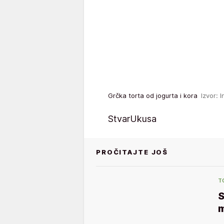
Grčka torta od jogurta i kora
Izvor: 
StvarUkusa
PROČITAJTE JOŠ
T
S
m