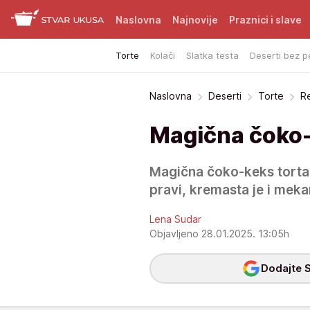
Naslovna
Najnovije
Praznici i slave
Torte
Kolači
Slatka testa
Deserti bez p
Naslovna
Deserti
Torte
R
Magična čoko-
Magična čoko-keks torta 
pravi, kremasta je i meka
Lena Sudar
Objavljeno 28.01.2025. 13:05h
Dodajte S