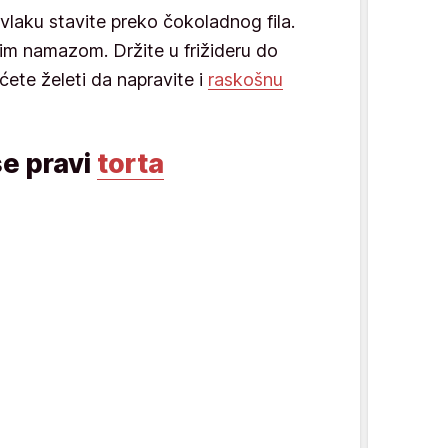
laku stavite preko čokoladnog fila.
im namazom. Držite u frižideru do
ćete želeti da napravite i
raskošnu
se pravi
torta