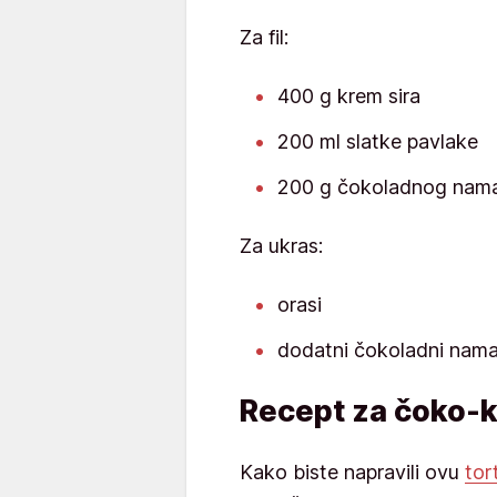
Za fil:
400 g krem sira
200 ml slatke pavlake
200 g čokoladnog nama
Za ukras:
orasi
dodatni čokoladni nam
Recept za čoko-k
Kako biste napravili ovu
tor