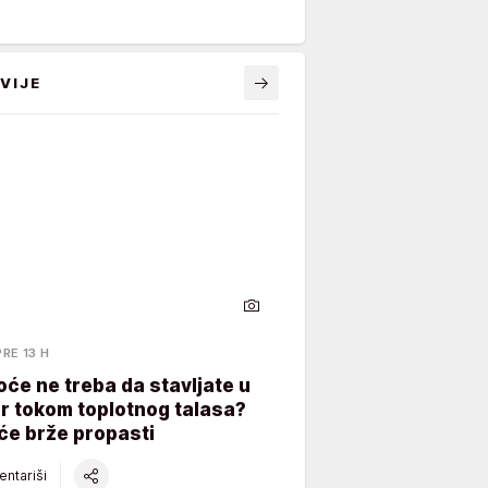
VIJE
PRE 13 H
oće ne treba da stavljate u
er tokom toplotnog talasa?
će brže propasti
ntariši