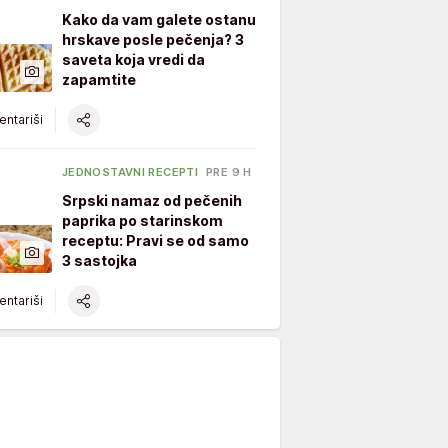
Kako da vam galete ostanu
hrskave posle pečenja? 3
saveta koja vredi da
zapamtite
ntariši
JEDNOSTAVNI RECEPTI
PRE 9 H
Srpski namaz od pečenih
paprika po starinskom
receptu: Pravi se od samo
3 sastojka
ntariši