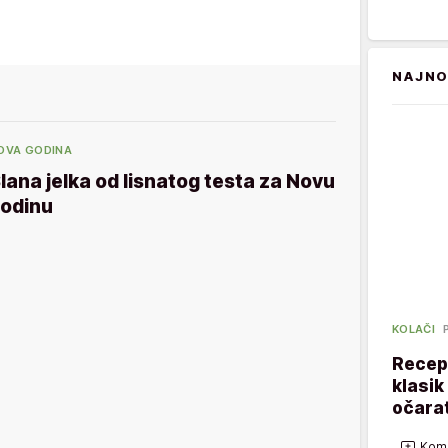
NAJNO
OVA GODINA
lana jelka od lisnatog testa za Novu
odinu
KOLAČI
Recept
klasik
očarat
Kome