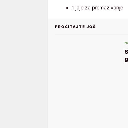
1 jaje za premazivanje
PROČITAJTE JOŠ
N
S
g