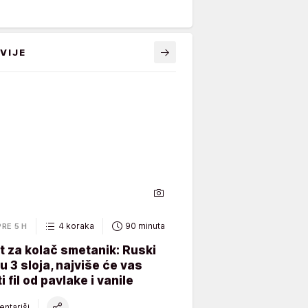
VIJE
4 koraka
90 minuta
PRE 5 H
 za kolač smetanik: Ruski
 u 3 sloja, najviše će vas
i fil od pavlake i vanile
ntariši