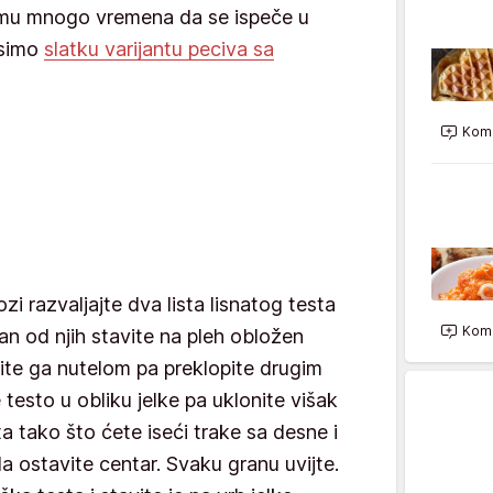
a mu mnogo vremena da se ispeče u
osimo
slatku varijantu peciva sa
Kome
i razvaljajte dva lista lisnatog testa
Kome
an od njih stavite na pleh obložen
ite ga nutelom pa preklopite drugim
e testo u obliku jelke pa uklonite višak
 tako što ćete iseći trake sa desne i
da ostavite centar. Svaku granu uvijte.