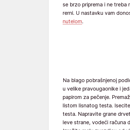
se brzo priprema i ne treb
rerni. U nastavku vam don
nutelom
.
Na blago pobrašnjenoj podloz
u velike pravougaonike i jed
papirom za pečenje. Premaž
listom lisnatog testa. Isecit
testa. Napravite grane drveta
leve strane, vodeći računa 