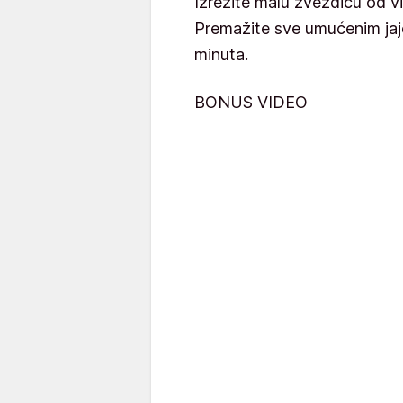
Izrežite malu zvezdicu od viš
Premažite sve umućenim ja
minuta.
BONUS VIDEO