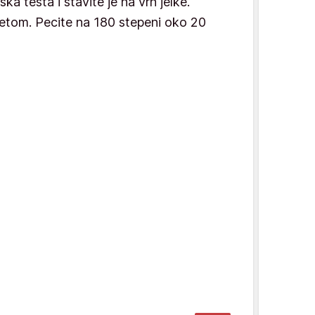
ka testa i stavite je na vrh jelke.
jetom. Pecite na 180 stepeni oko 20