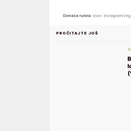
Domaća nutela
Izvor: Instagram/ve
PROČITAJTE JOŠ
T
I
(