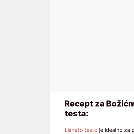
Recept za Božićnu
testa:
Lisnato testo
je idealno za p