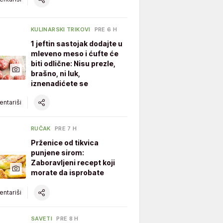
KULINARSKI TRIKOVI
PRE 6 H
1 jeftin sastojak dodajte u
mleveno meso i ćufte će
biti odlične: Nisu prezle,
brašno, ni luk,
iznenadićete se
ntariši
RUČAK
PRE 7 H
Prženice od tikvica
punjene sirom:
Zaboravljeni recept koji
morate da isprobate
ntariši
SAVETI
PRE 8 H