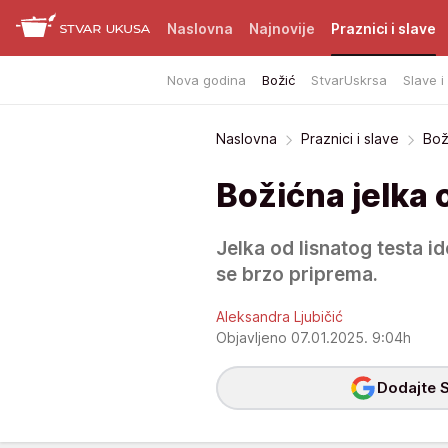
Naslovna
Najnovije
Praznici i slave
Nova godina
Božić
StvarUskrsa
Slave i
Naslovna
Praznici i slave
Bož
Božićna jelka 
Jelka od lisnatog testa id
se brzo priprema.
Aleksandra Ljubičić
Objavljeno 07.01.2025. 9:04h
Dodajte S