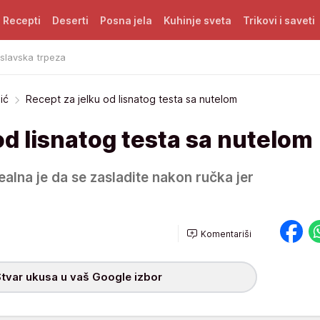
Recepti
Deserti
Posna jela
Kuhinje sveta
Trikovi i saveti
 slavska trpeza
ić
Recept za jelku od lisnatog testa sa nutelom
od lisnatog testa sa nutelom
ealna je da se zasladite nakon ručka jer
Komentariši
tvar ukusa u vaš Google izbor