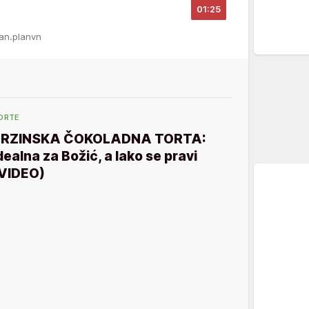
01:25
gan.planvn
ORTE
BRZINSKA ČOKOLADNA TORTA:
dealna za Božić, a lako se pravi
VIDEO)