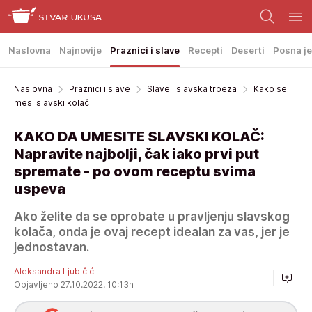
Naslovna
Najnovije
Praznici i slave
Recepti
Deserti
Posna je
Naslovna
Praznici i slave
Slave i slavska trpeza
Kako se
mesi slavski kolač
KAKO DA UMESITE SLAVSKI KOLAČ:
Napravite najbolji, čak iako prvi put
spremate - po ovom receptu svima
uspeva
Ako želite da se oprobate u pravljenju slavskog
kolača, onda je ovaj recept idealan za vas, jer je
jednostavan.
Aleksandra Ljubičić
Objavljeno 27.10.2022. 10:13h