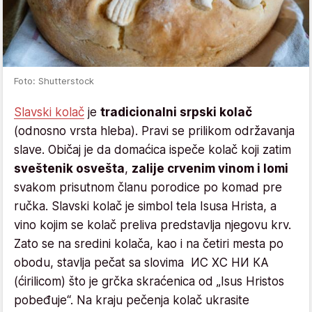
Foto: Shutterstock
Slavski kolač
je
tradicionalni srpski kolač
(odnosno vrsta hleba). Pravi se prilikom održavanja
slave. Običaj je da domaćica ispeče kolač koji zatim
sveštenik osvešta
,
zalije crvenim vinom i lomi
svakom prisutnom članu porodice po komad pre
ručka. Slavski kolač je simbol tela Isusa Hrista, a
vino kojim se kolač preliva predstavlja njegovu krv.
Zato se na sredini kolača, kao i na četiri mesta po
obodu, stavlja pečat sa slovima ИС ХС НИ КА
(ćirilicom) što je grčka skraćenica od „Isus Hristos
pobeđuje“. Na kraju pečenja kolač ukrasite