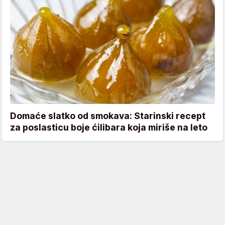
Domaće slatko od smokava: Starinski recept
za poslasticu boje ćilibara koja miriše na leto