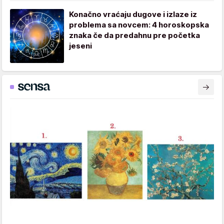
Konačno vraćaju dugove i izlaze iz
problema sa novcem: 4 horoskopska
znaka če da predahnu pre početka
jeseni