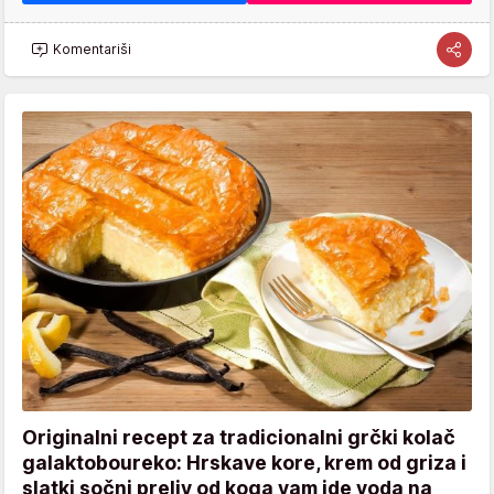
Komentariši
Originalni recept za tradicionalni grčki kolač
galaktoboureko: Hrskave kore, krem od griza i
slatki sočni preliv od koga vam ide voda na