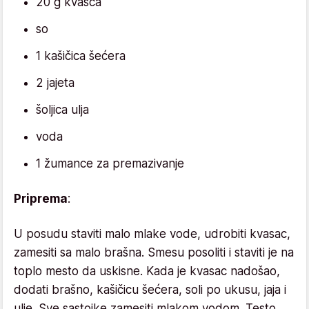
20 g kvasca
so
1 kašičica šećera
2 jajeta
šoljica ulja
voda
1 žumance za premazivanje
Priprema
:
U posudu staviti malo mlake vode, udrobiti kvasac,
zamesiti sa malo brašna. Smesu posoliti i staviti je na
toplo mesto da uskisne. Kada je kvasac nadošao,
dodati brašno, kašičicu šećera, soli po ukusu, jaja i
ulje. Sve sastojke zamesiti mlakom vodom. Testo