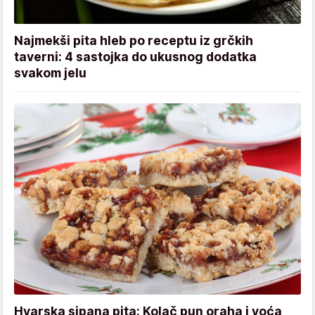
Najmekši pita hleb po receptu iz grčkih
taverni: 4 sastojka do ukusnog dodatka
svakom jelu
Hvarska sipana pita: Kolač pun oraha i voća