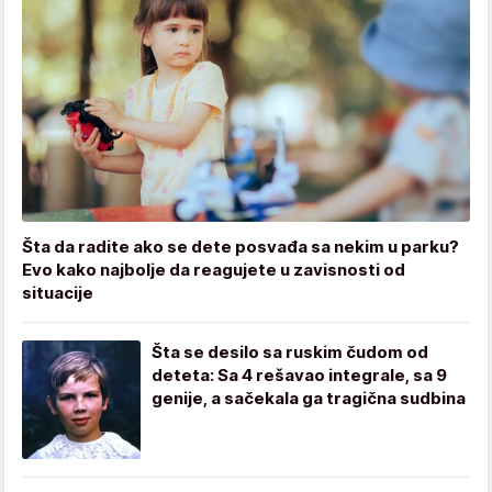
Šta da radite ako se dete posvađa sa nekim u parku?
Evo kako najbolje da reagujete u zavisnosti od
situacije
Šta se desilo sa ruskim čudom od
deteta: Sa 4 rešavao integrale, sa 9
genije, a sačekala ga tragična sudbina