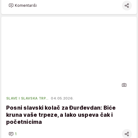
Komentariši
SLAVE I SLAVSKA TRP…
04.05.2026.
Posni slavski kolač za Đurđevdan: Biće
kruna vaše trpeze, a lako uspeva čak i
početnicima
1