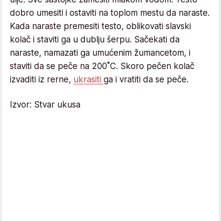
dobro umesiti i ostaviti na toplom mestu da naraste.
Kada naraste premesiti testo, oblikovati slavski
kolač i staviti ga u dublju šerpu. Sačekati da
naraste, namazati ga umućenim žumancetom, i
staviti da se peče na 200˚C. Skoro pečen kolač
izvaditi iz rerne,
ukrasiti
ga i vratiti da se peče.
Izvor: Stvar ukusa