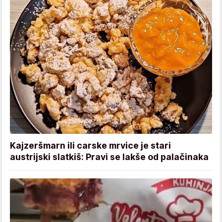
Kajzeršmarn ili carske mrvice je stari
austrijski slatkiš: Pravi se lakše od palačinaka