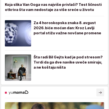
Koja slika Van Goga vas najviše privlači? Test ličnosti
otkriva šta vam nedostaje za više sreće u životu
Za 4 horoskopska znaka 8. avgust
2026. biće moćan dan: Kroz Lavlji
portal stižu važne novčane promene
Šta radi Bil Gejts kad je pod stresom?
Tvrdi da ga dve navike uveče smiruju,
a ne koštaju ništa