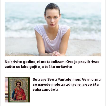
Ne krivite godine, ni metabolizam: Ovo je pravi krivac
zašto se lako gojite, a teško mršavite
Sutra je Sveti Pantelejmon: Vernici mu
se najviše mole za zdravlje, a evo šta
valja započeti