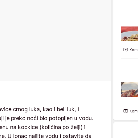
Kome
vice crnog luka, kao i beli luk, i
Kome
ji je preko noći bio potopljen u vodu.
nu na kockice (količina po želji) i
. U lonac nalijte vodu i ostavite da