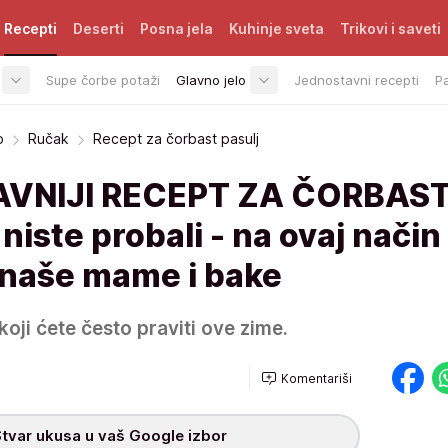
Recepti
Deserti
Posna jela
Kuhinje sveta
Trikovi i saveti
Supe čorbe potaži
Glavno jelo
Jednostavni recepti
P
o
Ručak
Recept za čorbast pasulj
VNIJI RECEPT ZA ČORBAS
niste probali - na ovaj način
 naše mame i bake
koji ćete često praviti ove zime.
Komentariši
tvar ukusa u vaš Google izbor