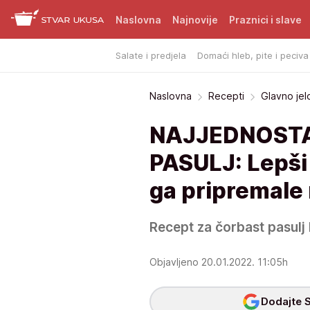
Naslovna
Najnovije
Praznici i slave
Salate i predjela
Domaći hleb, pite i peciva
Naslovna
Recepti
Glavno jel
NAJJEDNOSTA
PASULJ: Lepši 
ga pripremale
Recept za čorbast pasulj 
Objavljeno 20.01.2022. 11:05h
Dodajte S