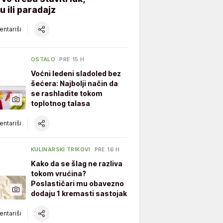
u ili paradajz
ntariši
OSTALO
PRE 15 H
Voćni ledeni sladoled bez
šećera: Najbolji način da
se rashladite tokom
toplotnog talasa
ntariši
KULINARSKI TRIKOVI
PRE 16 H
Kako da se šlag ne razliva
tokom vrućina?
Poslastičari mu obavezno
dodaju 1 kremasti sastojak
ntariši