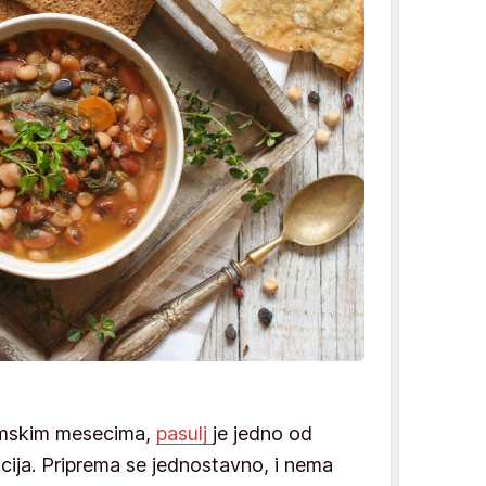
zimskim mesecima,
pasulj
je jedno od
ija. Priprema se jednostavno, i nema