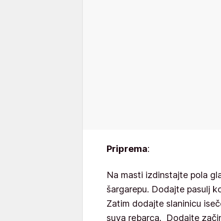
Priprema
:
Na masti izdinstajte pola gla
šargarepu. Dodajte pasulj ko
Zatim dodajte slaninicu iseče
suva rebarca. Dodajte začine