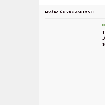
MOŽDA ĆE VAS ZANIMATI
H
T
J
s