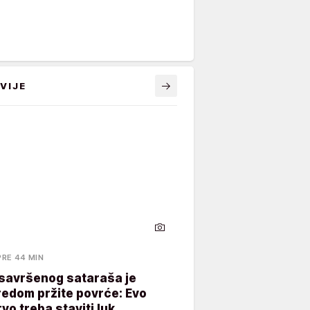
VIJE
PRE 44 MIN
 savršenog sataraša je
redom pržite povrće: Evo
rvo treba staviti luk,