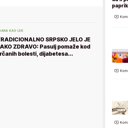
paprik
Kome
RANA KAO LEK
RADICIONALNO SRPSKO JELO JE
AKO ZDRAVO: Pasulj pomaže kod
rčanih bolesti, dijabetesa...
Kome
Kome