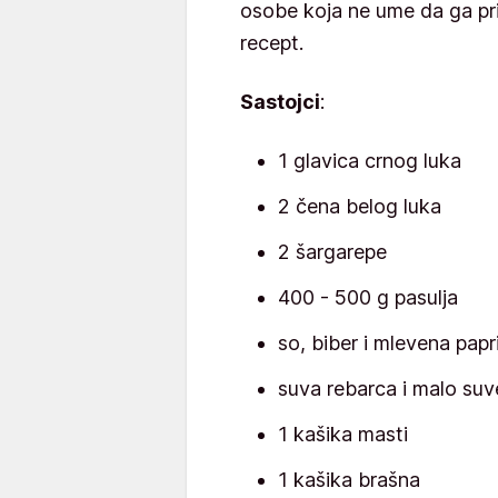
osobe koja ne ume da ga pri
recept.
Sastojci
:
1 glavica crnog luka
2 čena belog luka
2 šargarepe
400 - 500 g pasulja
so, biber i mlevena papr
suva rebarca i malo suv
1 kašika masti
1 kašika brašna