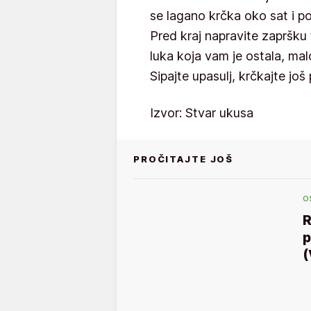
se lagano krčka oko sat i po
Pred kraj napravite zapršku 
luka koja vam je ostala, mal
Sipajte upasulj, krčkajte još 
Izvor: Stvar ukusa
PROČITAJTE JOŠ
O
R
p
(