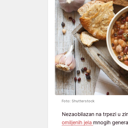
Foto: Shutterstock
Nezaobilazan na trpezi u 
omiljenih jela
mnogih generac