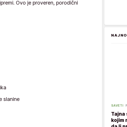
premi. Ovo je proveren, porodični
NAJNO
ika
e slanine
SAVETI
Tajna
kojim 
da li p