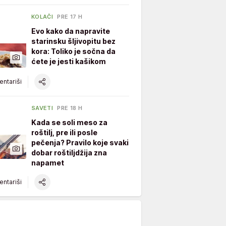
KOLAČI
PRE 17 H
Evo kako da napravite
starinsku šljivopitu bez
kora: Toliko je sočna da
ćete je jesti kašikom
ntariši
SAVETI
PRE 18 H
Kada se soli meso za
roštilj, pre ili posle
pečenja? Pravilo koje svaki
dobar roštiljdžija zna
napamet
ntariši