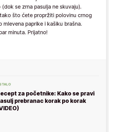
 (dok se zrna pasulja ne skuvaju).
tako što ćete propržiti polovinu crnog
o mlevena paprike i kašiku brašna.
par minuta. Prijatno!
STALO
ecept za početnike: Kako se pravi
asulj prebranac korak po korak
VIDEO)