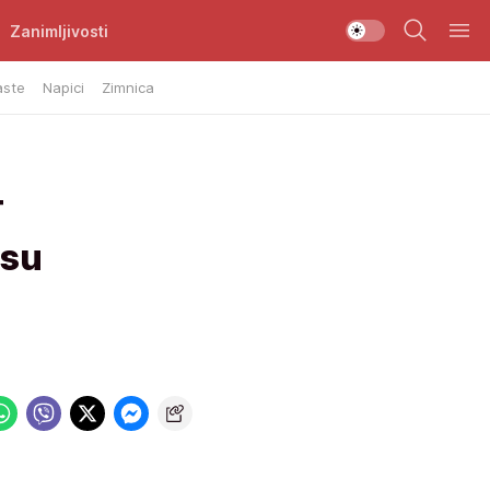
Zanimljivosti
aste
Napici
Zimnica
T
 su