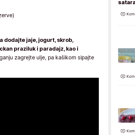
satara
Kome
zerve)
 dodajte jaje, jogurt, skrob,
ckan praziluk i paradajz, kao i
ganju zagrejte ulje, pa kašikom sipajte
Kome
Kome