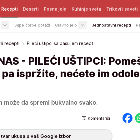
Recepti
Deserti
Posna jela
Kuhinje sveta
Trikovi i saveti
Supe čorbe potaži
Glavno jelo
Jednostavni recepti
P
i recepti
Pileći uštipci sa pasuljem recept
S - PILEĆI UŠTIPCI: Pomeš
 pa ispržite, nećete im odole
em može da spremi bukvalno svako.
Komentariši
tvar ukusa u vaš Google izbor