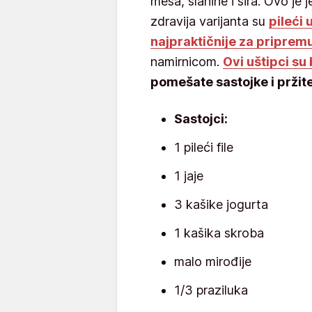
mesa, slanine i sira. Ovo je j
zdravija varijanta su
pileći 
najpraktičnije za priprem
namirnicom.
Ovi uštipci su
pomešate sastojke i pržite
Sastojci:
1 pileći file
1 jaje
3 kašike jogurta
1 kašika skroba
malo mirođije
1/3 praziluka