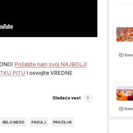
Kome
EDNO!
Pošaljite nam svoj NAJBOLJI
ATKU PITU
i osvojite VREDNE
Sledeća vest
Kome
BELO MESO
PASULJ
PRAZILUK