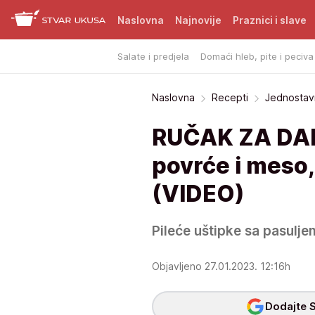
Naslovna
Najnovije
Praznici i slave
Salate i predjela
Domaći hleb, pite i peciva
Naslovna
Recepti
Jednostavn
RUČAK ZA DANA
povrće i meso,
(VIDEO)
Pileće uštipke sa pasulj
Objavljeno 27.01.2023. 12:16h
Dodajte S