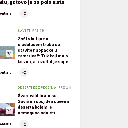
šu, gotovo je za pola sata
ntariši
SAVETI
PRE 1 H
Zašto kutiju sa
sladoledom treba da
stavite naopačke u
zamrzivač: Trik koji malo
ko zna, a rezultat je super
ntariši
DESERTI BEZ PEČENJA
PRE 2 H
Švarcvald tiramisu:
Savršen spoj dva čuvena
deserta kojem je
nemoguće odoleti
ntariši