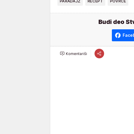
PARADAJZ
RECEPT
POVRĆE
Budi deo St
Face
Komentariši