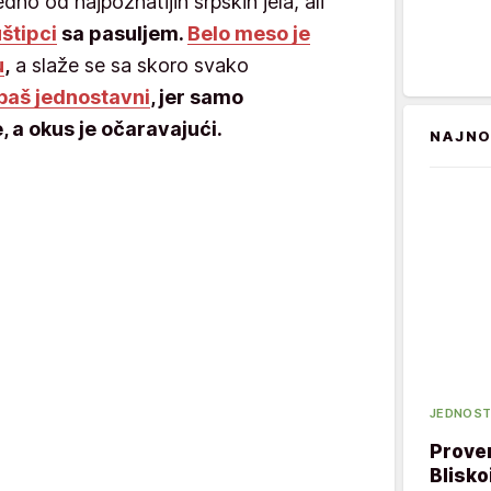
edno od najpoznatijih srpskih jela, ali
uštipci
sa pasuljem.
Belo meso je
u
,
a slaže se sa skoro svako
 baš jednostavni
, jer samo
, a okus je očaravajući.
NAJNO
JEDNOST
Prover
Blisko