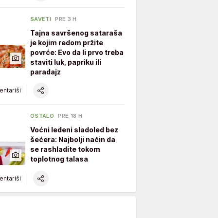
SAVETI
PRE 3 H
Tajna savršenog sataraša
je kojim redom pržite
povrće: Evo da li prvo treba
staviti luk, papriku ili
paradajz
ntariši
OSTALO
PRE 18 H
Voćni ledeni sladoled bez
šećera: Najbolji način da
se rashladite tokom
toplotnog talasa
ntariši