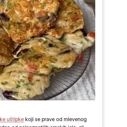
čke uštipke
koji se prave od mlevenog