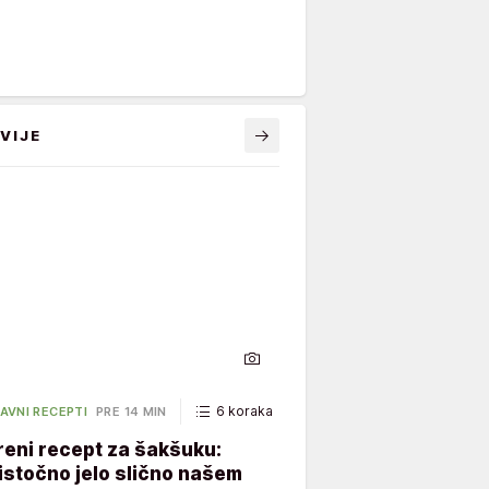
VIJE
6 koraka
30 minuta
AVNI RECEPTI
PRE 14 MIN
eni recept za šakšuku:
istočno jelo slično našem