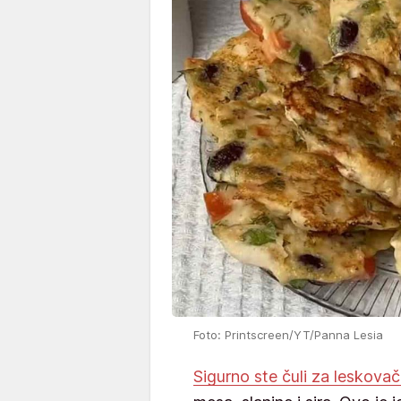
Foto: Printscreen/YT/Panna Lesia
Sigurno ste čuli za leskova