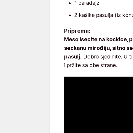
1 paradajz
2 kašike pasulja (iz kon
Priprema:
Meso isecite na kockice, pa
seckanu mirođiju, sitno se
pasulj.
Dobro sjedinite. U ti
i pržite sa obe strane.