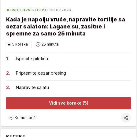
JEDNOSTAVNI RECEPTI
29.07.2026.
Kada je napolju vruće, napravite tortilje sa
cezar salatom: Lagane su, zasitne i
spremne za samo 25 minuta
5 koraka
25 minuta
Ispecite piletinu
Pripremite cezar dresing
Napravite salatu
Vidi sve korake (5)
Komentariši
RECEPT