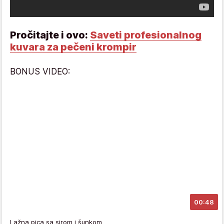
Pročitajte i ovo:
Saveti profesionalnog
kuvara za pečeni krompir
BONUS VIDEO:
00:48
Lažna pica sa sirom i šunkom