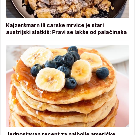
Kajzeršmarn ili carske mrvice je stari
austrijski slatkiš: Pravi se lakše od palačinaka
Jednostavan recept za najbolje američke