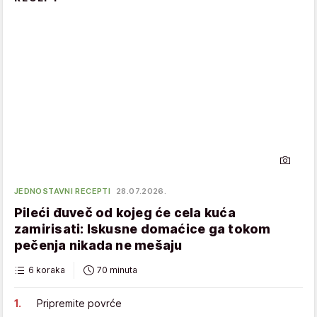
JEDNOSTAVNI RECEPTI
28.07.2026.
Pileći đuveč od kojeg će cela kuća
zamirisati: Iskusne domaćice ga tokom
pečenja nikada ne mešaju
6 koraka
70 minuta
Pripremite povrće