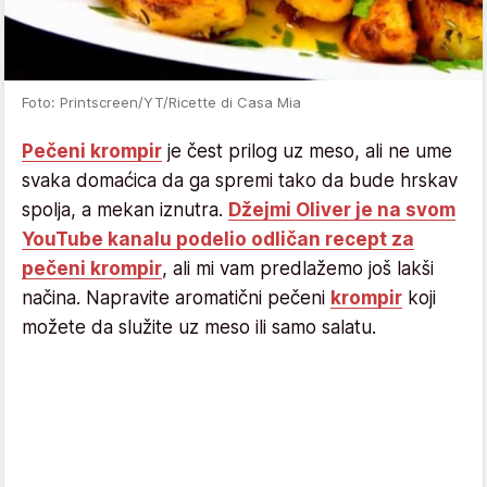
Foto: Printscreen/YT/Ricette di Casa Mia
Pečeni krompir
je čest prilog uz meso, ali ne ume
svaka domaćica da ga spremi tako da bude hrskav
spolja, a mekan iznutra.
Džejmi Oliver je na svom
YouTube kanalu podelio odličan recept za
pečeni krompir
, ali mi vam predlažemo još lakši
načina. Napravite aromatični pečeni
krompir
koji
možete da služite uz meso ili samo salatu.