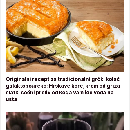
Originalni recept za tradicionalni grčki kolač
galaktoboureko: Hrskave kore, krem od griza i
slatki sočni preliv od koga vam ide voda na
usta