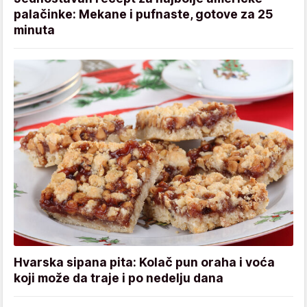
palačinke: Mekane i pufnaste, gotove za 25
minuta
Hvarska sipana pita: Kolač pun oraha i voća
koji može da traje i po nedelju dana