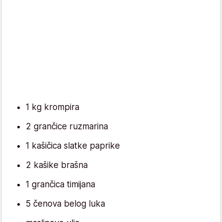
1 kg krompira
2 grančice ruzmarina
1 kašičica slatke paprike
2 kašike brašna
1 grančica timijana
5 čenova belog luka