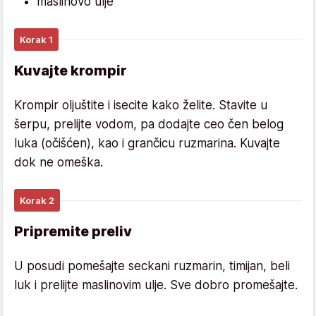
maslinovo ulje
Korak 1
Kuvajte krompir
Krompir oljuštite i isecite kako želite. Stavite u
šerpu, prelijte vodom, pa dodajte ceo čen belog
luka (očišćen), kao i grančicu ruzmarina. Kuvajte
dok ne omeška.
Korak 2
Pripremite preliv
U posudi pomešajte seckani ruzmarin, timijan, beli
luk i prelijte maslinovim ulje. Sve dobro promešajte.