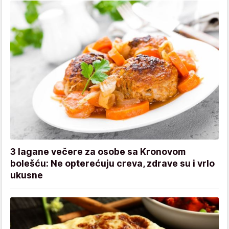
3 lagane večere za osobe sa Kronovom
bolešću: Ne opterećuju creva, zdrave su i vrlo
ukusne