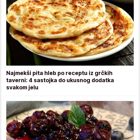
Najmekši pita hleb po receptu iz grčkih
taverni: 4 sastojka do ukusnog dodatka
svakom jelu