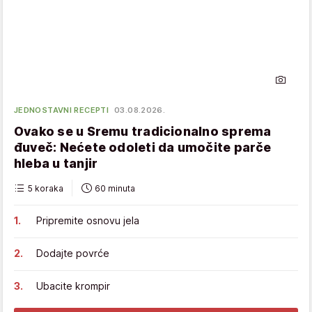
JEDNOSTAVNI RECEPTI
03.08.2026.
Ovako se u Sremu tradicionalno sprema
đuveč: Nećete odoleti da umočite parče
hleba u tanjir
5 koraka
60 minuta
Pripremite osnovu jela
Dodajte povrće
Ubacite krompir