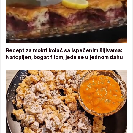
Recept za mokri kolač sa ispečenim šljivama:
Natopljen, bogat filom, jede se u jednom dahu