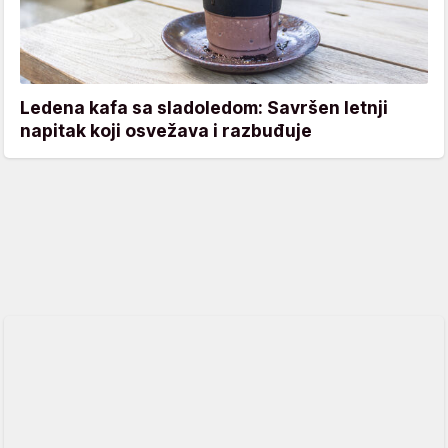
Ledena kafa sa sladoledom: Savršen letnji
napitak koji osvežava i razbuđuje