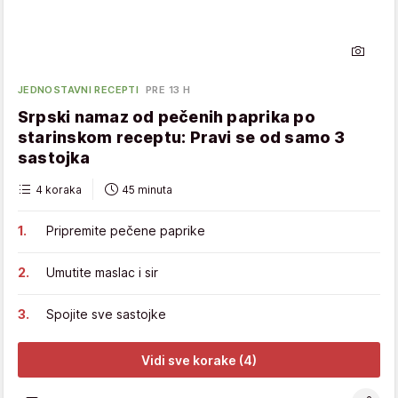
JEDNOSTAVNI RECEPTI
PRE 13 H
Srpski namaz od pečenih paprika po
starinskom receptu: Pravi se od samo 3
sastojka
4 koraka
45 minuta
Pripremite pečene paprike
Umutite maslac i sir
Spojite sve sastojke
Vidi sve korake (4)