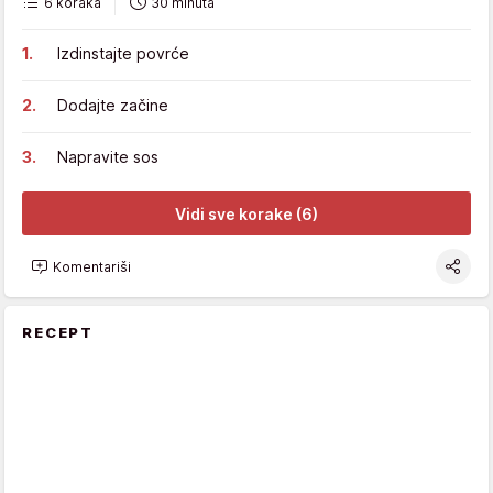
6 koraka
30 minuta
Izdinstajte povrće
Dodajte začine
Napravite sos
Vidi sve korake (6)
Komentariši
RECEPT