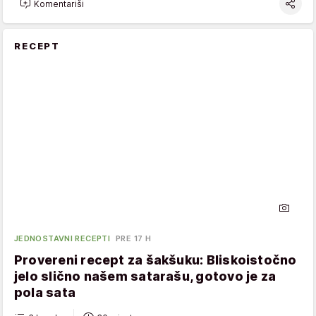
Komentariši
RECEPT
JEDNOSTAVNI RECEPTI
PRE 17 H
Provereni recept za šakšuku: Bliskoistočno
jelo slično našem satarašu, gotovo je za
pola sata