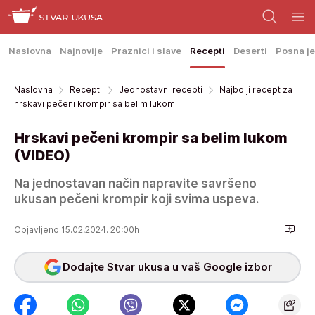
Naslovna
Najnovije
Praznici i slave
Recepti
Deserti
Posna je
Naslovna
Recepti
Jednostavni recepti
Najbolji recept za
hrskavi pečeni krompir sa belim lukom
Hrskavi pečeni krompir sa belim lukom
(VIDEO)
Na jednostavan način napravite savršeno
ukusan pečeni krompir koji svima uspeva.
Objavljeno 15.02.2024. 20:00h
Dodajte Stvar ukusa u vaš Google izbor