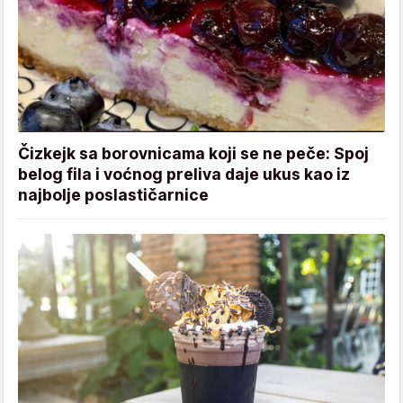
Čizkejk sa borovnicama koji se ne peče: Spoj
belog fila i voćnog preliva daje ukus kao iz
najbolje poslastičarnice