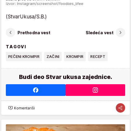
Izvor: Instagram/screenshot/foodiies_lifee
(StvarUkusa/S.B.)
Prethodna vest
Sledeća vest
TAGOVI
PEČENI KROMPIR
ZAČINI
KROMPIR
RECEPT
Budi deo Stvar ukusa zajednice.
Komentariši