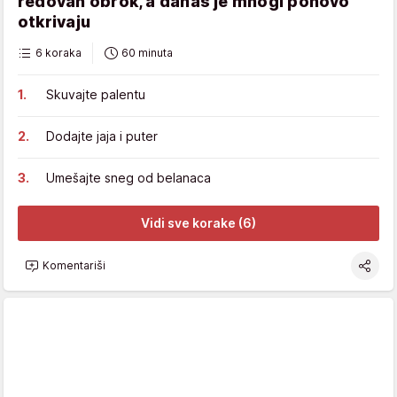
redovan obrok, a danas je mnogi ponovo
otkrivaju
6 koraka
60 minuta
Skuvajte palentu
Dodajte jaja i puter
Umešajte sneg od belanaca
Vidi sve korake (6)
Komentariši