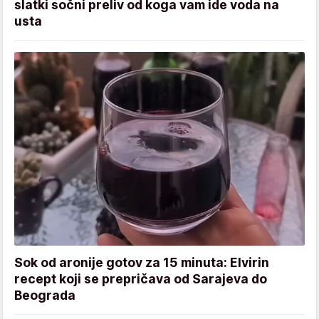
slatki sočni preliv od koga vam ide voda na
usta
Sok od aronije gotov za 15 minuta: Elvirin
recept koji se prepričava od Sarajeva do
Beograda