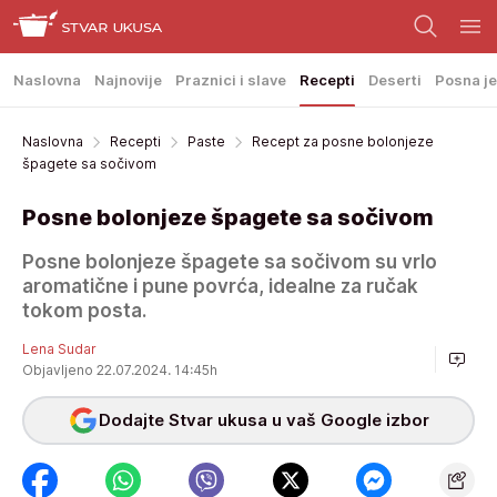
Naslovna
Najnovije
Praznici i slave
Recepti
Deserti
Posna je
Naslovna
Recepti
Paste
Recept za posne bolonjeze
špagete sa sočivom
Posne bolonjeze špagete sa sočivom
Posne bolonjeze špagete sa sočivom su vrlo
aromatične i pune povrća, idealne za ručak
tokom posta.
Lena Sudar
Objavljeno 22.07.2024. 14:45h
Dodajte Stvar ukusa u vaš Google izbor