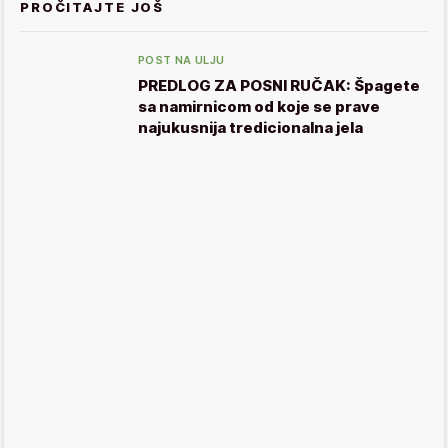
PROČITAJTE JOŠ
POST NA ULJU
PREDLOG ZA POSNI RUČAK: Špagete
sa namirnicom od koje se prave
najukusnija tredicionalna jela