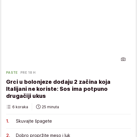
PASTE
PRE 18 H
Grci u bolonjeze dodaju 2 začina koja
Italijani ne koriste: Sos ima potpuno
drugačiji ukus
6 koraka
25 minuta
Skuvajte špagete
Dobro propržite meso i luk