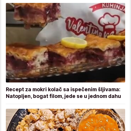
Recept za mokri kolač sa ispečenim šljivama:
Natopljen, bogat filom, jede se u jednom dahu