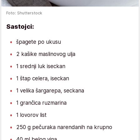
Foto: Shutterstock
Sastojci:
špagete po ukusu
2 kašike maslinovog ulja
1 srednji luk iseckan
1 štap celera, iseckan
1 velika šargarepa, seckana
1 grančica ruzmarina
1 lovorov list
250 g pečuraka narendanih na krupno
40 ml belog vina