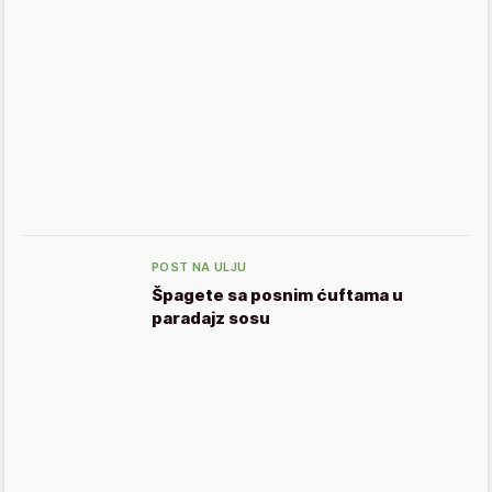
POST NA ULJU
Špagete sa posnim ćuftama u
paradajz sosu