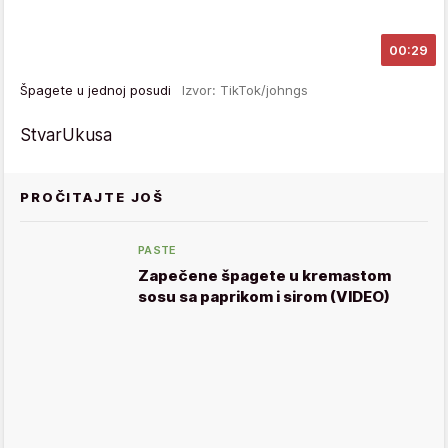
00:29
Špagete u jednoj posudi
Izvor: TikTok/johngs
StvarUkusa
PROČITAJTE JOŠ
PASTE
Zapečene špagete u kremastom
sosu sa paprikom i sirom (VIDEO)