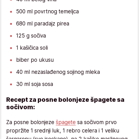
500 ml povrtnog temeljca
680 ml paradajz pirea
125 g sočiva
1 kašičica soli
biber po ukusu
40 ml nezaslađenog sojinog mleka
30 ml soja sosa
Recept za posne bolonjeze špagete sa
sočivom:
Za posne bolonjeze
špagete
sa sočivom prvo
propržite 1 srednji luk, 1 rebro celera i 1 veliku
šargarepu (sve iseckano), na 2 kašike maslinovog