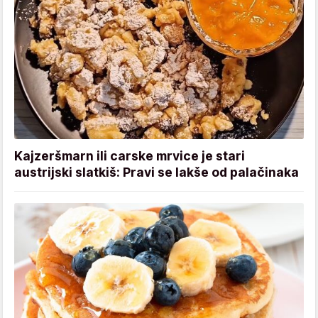
Kajzeršmarn ili carske mrvice je stari
austrijski slatkiš: Pravi se lakše od palačinaka