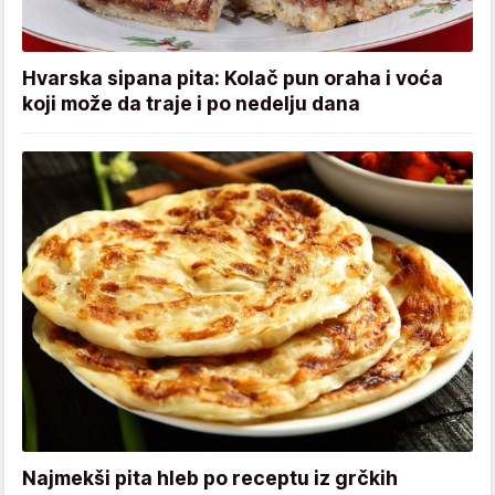
Hvarska sipana pita: Kolač pun oraha i voća
koji može da traje i po nedelju dana
Najmekši pita hleb po receptu iz grčkih