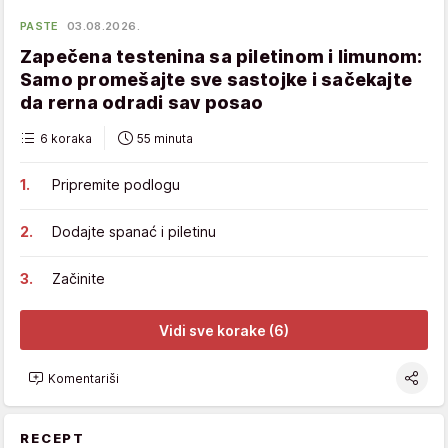
PASTE
03.08.2026.
Zapečena testenina sa piletinom i limunom:
Samo promešajte sve sastojke i sačekajte
da rerna odradi sav posao
6 koraka
55 minuta
Pripremite podlogu
Dodajte spanać i piletinu
Začinite
Vidi sve korake (6)
Komentariši
RECEPT