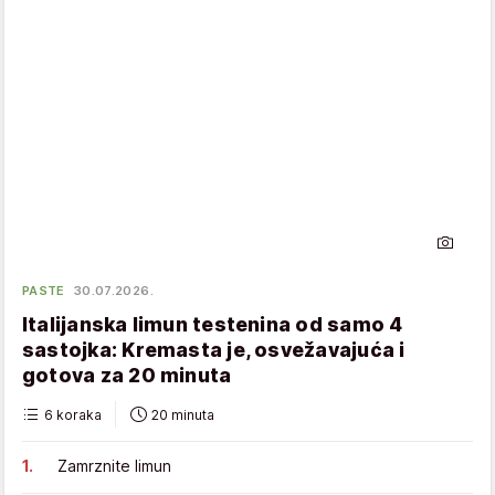
PASTE
30.07.2026.
Italijanska limun testenina od samo 4
sastojka: Kremasta je, osvežavajuća i
gotova za 20 minuta
6 koraka
20 minuta
Zamrznite limun