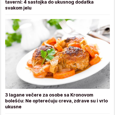
taverni: 4 sastojka do ukusnog dodatka
svakom jelu
3 lagane večere za osobe sa Kronovom
bolešću: Ne opterećuju creva, zdrave su i vrlo
ukusne