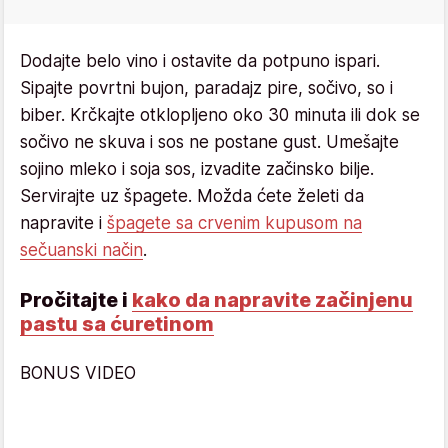
Dodajte belo vino i ostavite da potpuno ispari.
Sipajte povrtni bujon, paradajz pire, sočivo, so i
biber. Krčkajte otklopljeno oko 30 minuta ili dok se
sočivo ne skuva i sos ne postane gust. Umešajte
sojino mleko i soja sos, izvadite začinsko bilje.
Servirajte uz špagete. Možda ćete želeti da
napravite i
špagete sa crvenim kupusom na
sečuanski način
.
Pročitajte i
kako da napravite začinjenu
pastu sa ćuretinom
BONUS VIDEO