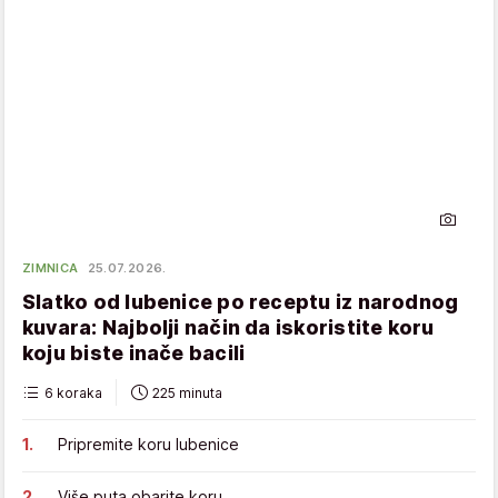
ZIMNICA
25.07.2026.
Slatko od lubenice po receptu iz narodnog
kuvara: Najbolji način da iskoristite koru
koju biste inače bacili
6 koraka
225 minuta
Pripremite koru lubenice
Više puta obarite koru