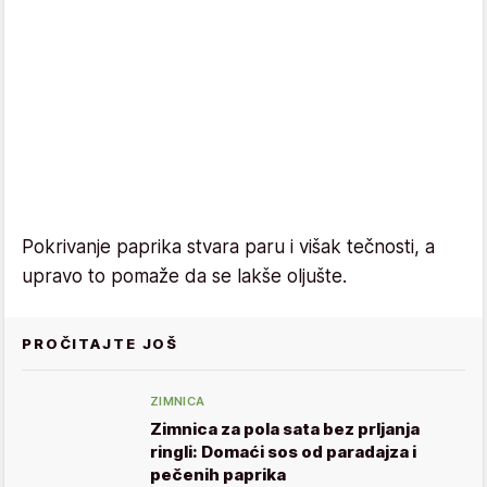
Pokrivanje paprika stvara paru i višak tečnosti, a
upravo to pomaže da se lakše oljušte.
PROČITAJTE JOŠ
ZIMNICA
Zimnica za pola sata bez prljanja
ringli: Domaći sos od paradajza i
pečenih paprika