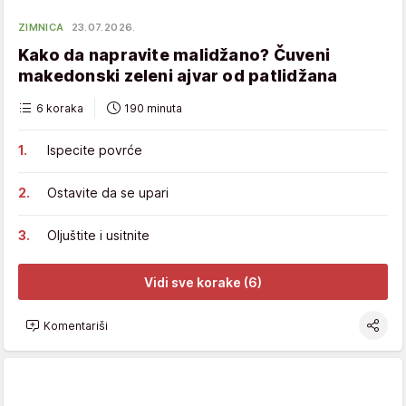
ZIMNICA
23.07.2026.
Kako da napravite malidžano? Čuveni
makedonski zeleni ajvar od patlidžana
6 koraka
190 minuta
Ispecite povrće
Ostavite da se upari
Oljuštite i usitnite
Vidi sve korake (6)
Komentariši