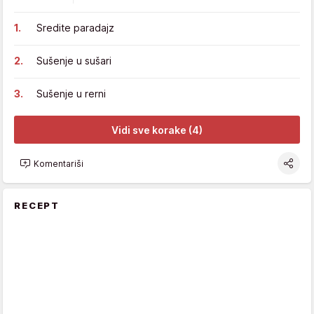
Sredite paradajz
Sušenje u sušari
Sušenje u rerni
Vidi sve korake (4)
Komentariši
RECEPT