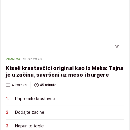
ZIMNICA
18.07.2026.
Kiseli krastavčići original kao iz Meka: Tajna
je u začinu, savršeni uz meso i burgere
4 koraka
45 minuta
Pripremite krastavce
Dodajte začine
Napunite tegle