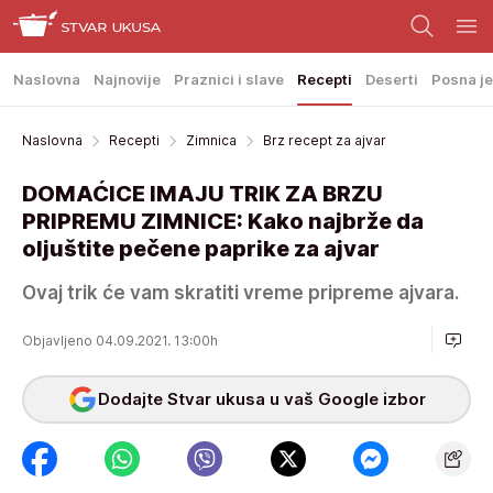
Naslovna
Najnovije
Praznici i slave
Recepti
Deserti
Posna je
Naslovna
Recepti
Zimnica
Brz recept za ajvar
DOMAĆICE IMAJU TRIK ZA BRZU
PRIPREMU ZIMNICE: Kako najbrže da
oljuštite pečene paprike za ajvar
Ovaj trik će vam skratiti vreme pripreme ajvara.
Objavljeno 04.09.2021. 13:00h
Dodajte Stvar ukusa u vaš Google izbor