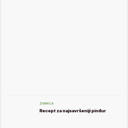
ZIMNICA
Recept za najsavršeniji pinđur