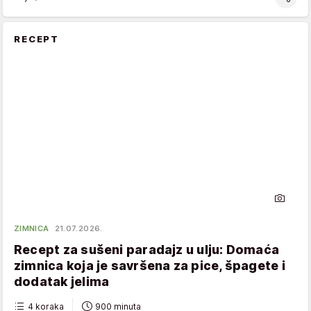
RECEPT
ZIMNICA
21.07.2026.
Recept za sušeni paradajz u ulju: Domaća
zimnica koja je savršena za pice, špagete i
dodatak jelima
4 koraka
900 minuta