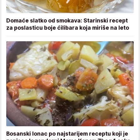
Domaće slatko od smokava: Starinski recept
za poslasticu boje ćilibara koja miriše na leto
Bosanski lonac po najstarijem receptu koji je