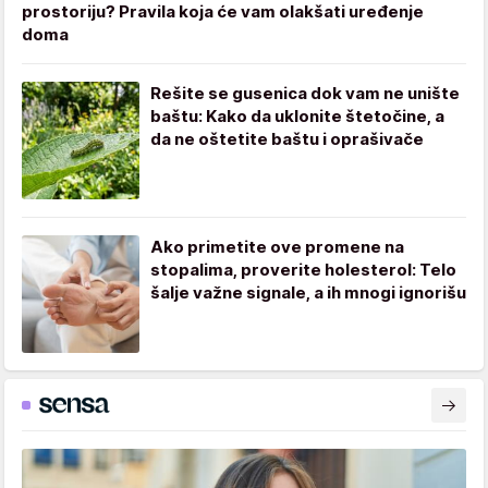
prostoriju? Pravila koja će vam olakšati uređenje
doma
Rešite se gusenica dok vam ne unište
baštu: Kako da uklonite štetočine, a
da ne oštetite baštu i oprašivače
Ako primetite ove promene na
stopalima, proverite holesterol: Telo
šalje važne signale, a ih mnogi ignorišu