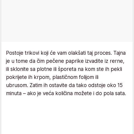
Postoje trikovi koji će vam olakšati taj proces. Tajna
je u tome da čim pečene paprike izvadite iz rerne,
ili sklonite sa plotne ili šporeta na kom ste ih pekli
pokrijete ih krpom, plastičnom folijom ili
ubrusom. Zatim ih ostavite da tako odstoje oko 15
minuta – ako je veća količina možete i do pola sata.