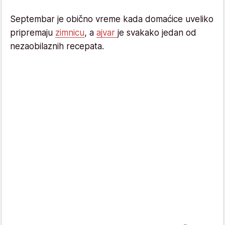
Septembar je obično vreme kada domaćice uveliko
pripremaju
zimnicu
, a
ajvar
je svakako jedan od
nezaobilaznih recepata.