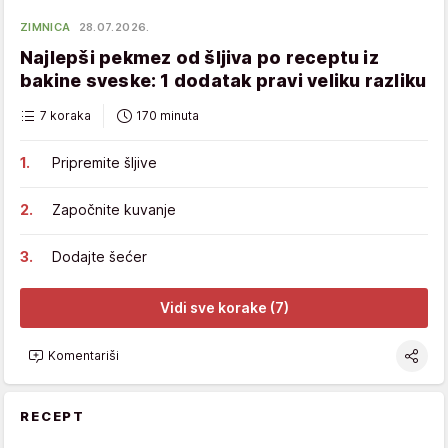
ZIMNICA
28.07.2026.
Najlepši pekmez od šljiva po receptu iz
bakine sveske: 1 dodatak pravi veliku razliku
7 koraka
170 minuta
Pripremite šljive
Započnite kuvanje
Dodajte šećer
Vidi sve korake (7)
Komentariši
RECEPT