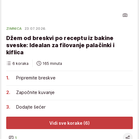
ZIMNICA
23.07.2026.
Džem od breskvi po receptu iz bakine
sveske: Idealan za filovanje palačinki i
kiflica
6 koraka
165 minuta
Pripremite breskve
Započnite kuvanje
Dodajte šećer
Vidi sve korake (6)
1