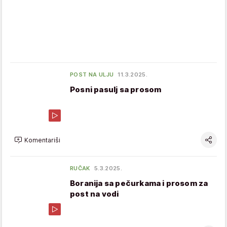
POST NA ULJU
11.3.2025.
Posni pasulj sa prosom
Komentariši
RUČAK
5.3.2025.
Boranija sa pečurkama i prosom za
post na vodi