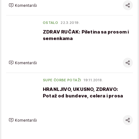
Komentariši
OSTALO
22.3.2019.
ZDRAV RUČAK: Piletina sa prosom i
semenkama
Komentariši
SUPE ČORBE POTAŽI
19.11.2018.
HRANLJIVO, UKUSNO, ZDRAVO:
Potaž od bundeve, celera i prosa
Komentariši