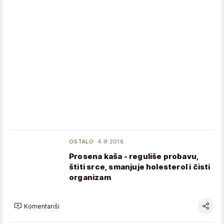
OSTALO
4.9.2018.
Prosena kaša - reguliše probavu,
štiti srce, smanjuje holesterol i čisti
organizam
Komentariši