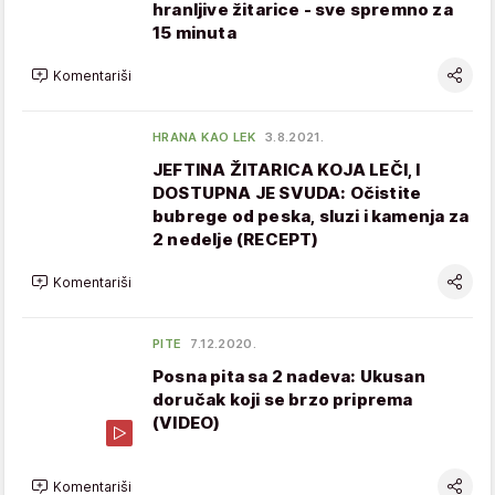
hranljive žitarice - sve spremno za
15 minuta
Komentariši
HRANA KAO LEK
3.8.2021.
JEFTINA ŽITARICA KOJA LEČI, I
DOSTUPNA JE SVUDA: Očistite
bubrege od peska, sluzi i kamenja za
2 nedelje (RECEPT)
Komentariši
PITE
7.12.2020.
Posna pita sa 2 nadeva: Ukusan
doručak koji se brzo priprema
(VIDEO)
Komentariši