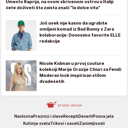
Umesto Kaprija, na ovom skrivenom ostrvu u Italiji
ćete doživeti šta zaista znači "la dolce vita"
Još uvek nije kasno da ugrabite
omiljeni komad iz Bad Bunny x Zara
kolaboracije: Donosimo favorite ELLE
redakcije
Nicole Kidman u prvoj couture
kolekciji Marije Grazije Chiuri za Fendi:
Moderan look inspirisan stilom
dvadesetih
Stvar
Naslovna
Praznici i slave
Recepti
Deserti
Posna jela
ukusa
Kuhinje sveta
Trikovi i saveti
Zanimljivosti