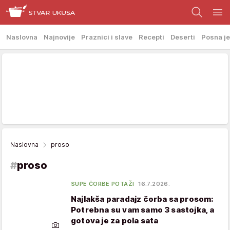
Naslovna
Najnovije
Praznici i slave
Recepti
Deserti
Posna je
Naslovna
proso
#
proso
SUPE ČORBE POTAŽI
16.7.2026.
Najlakša paradajz čorba sa prosom:
Potrebna su vam samo 3 sastojka, a
gotova je za pola sata