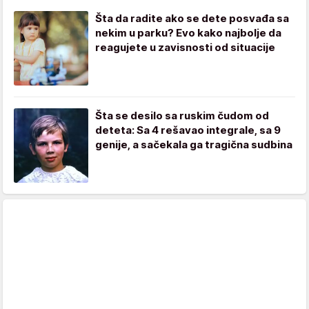
Šta da radite ako se dete posvađa sa
nekim u parku? Evo kako najbolje da
reagujete u zavisnosti od situacije
Šta se desilo sa ruskim čudom od
deteta: Sa 4 rešavao integrale, sa 9
genije, a sačekala ga tragična sudbina