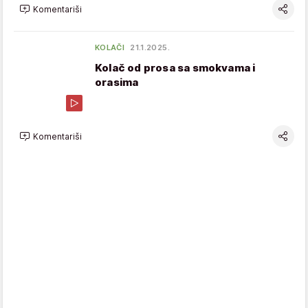
Komentariši
KOLAČI
21.1.2025.
Kolač od prosa sa smokvama i
orasima
Komentariši