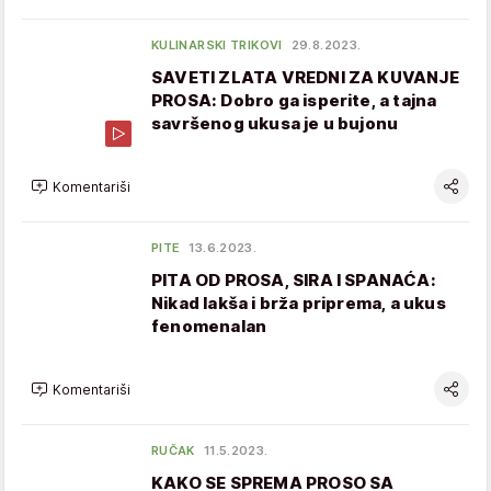
KULINARSKI TRIKOVI
29.8.2023.
SAVETI ZLATA VREDNI ZA KUVANJE
PROSA: Dobro ga isperite, a tajna
savršenog ukusa je u bujonu
Komentariši
PITE
13.6.2023.
PITA OD PROSA, SIRA I SPANAĆA:
Nikad lakša i brža priprema, a ukus
fenomenalan
Komentariši
RUČAK
11.5.2023.
KAKO SE SPREMA PROSO SA