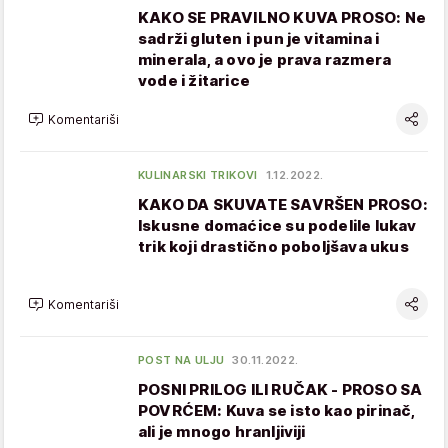
KAKO SE PRAVILNO KUVA PROSO: Ne
sadrži gluten i pun je vitamina i
minerala, a ovo je prava razmera
vode i žitarice
Komentariši
KULINARSKI TRIKOVI
1.12.2022.
KAKO DA SKUVATE SAVRŠEN PROSO:
Iskusne domaćice su podelile lukav
trik koji drastično poboljšava ukus
Komentariši
POST NA ULJU
30.11.2022.
POSNI PRILOG ILI RUČAK - PROSO SA
POVRĆEM: Kuva se isto kao pirinač,
ali je mnogo hranljiviji