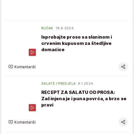
RUČAK
19.6.2024.
Isprobajte proso sa slaninom i
crvenim kupusom za štedljive
domaćice
Komentariši
SALATE I PREDJELA
8.1.2024.
RECEPT ZA SALATU OD PROSA:
Začinjena je i puna povrća, a brzo se
pravi
Komentariši