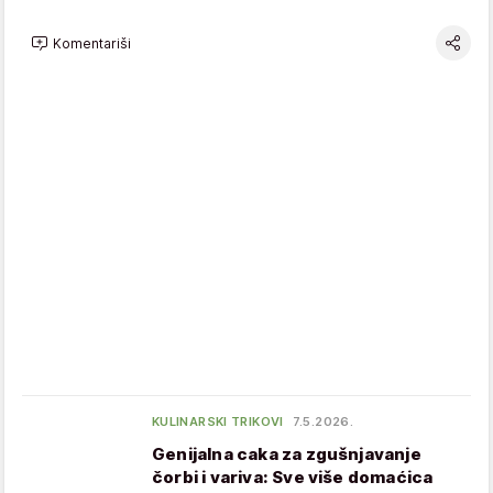
Komentariši
KULINARSKI TRIKOVI
7.5.2026.
Genijalna caka za zgušnjavanje
čorbi i variva: Sve više domaćica