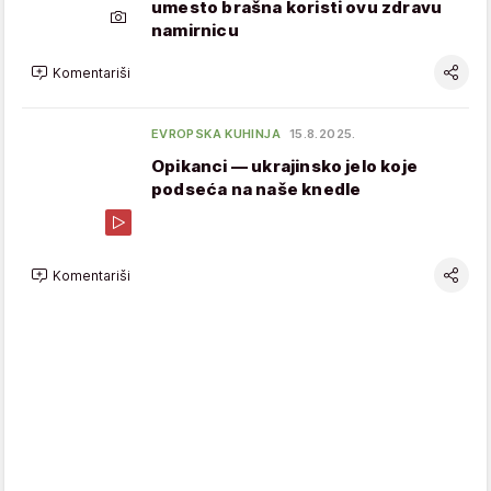
umesto brašna koristi ovu zdravu
namirnicu
Komentariši
EVROPSKA KUHINJA
15.8.2025.
Opikanci — ukrajinsko jelo koje
podseća na naše knedle
Komentariši