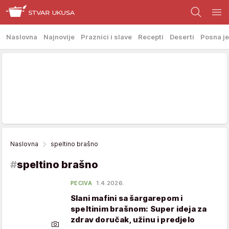
Naslovna
Najnovije
Praznici i slave
Recepti
Deserti
Posna je
Naslovna
speltino brašno
#
speltino brašno
PECIVA
1.4.2026.
Slani mafini sa šargarepom i
speltinim brašnom: Super ideja za
zdrav doručak, užinu i predjelo