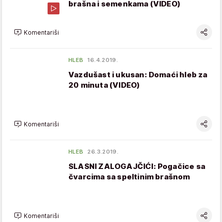
brašna i semenkama (VIDEO)
Komentariši
HLEB
16.4.2019.
Vazdušast i ukusan: Domaći hleb za
20 minuta (VIDEO)
Komentariši
HLEB
26.3.2019.
SLASNI ZALOGAJČIĆI: Pogačice sa
čvarcima sa speltinim brašnom
Komentariši