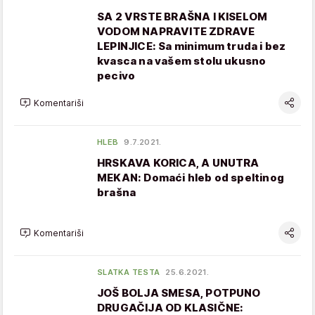
SA 2 VRSTE BRAŠNA I KISELOM
VODOM NAPRAVITE ZDRAVE
LEPINJICE: Sa minimum truda i bez
kvasca na vašem stolu ukusno
pecivo
Komentariši
HLEB
9.7.2021.
HRSKAVA KORICA, A UNUTRA
MEKAN: Domaći hleb od speltinog
brašna
Komentariši
SLATKA TESTA
25.6.2021.
JOŠ BOLJA SMESA, POTPUNO
DRUGAČIJA OD KLASIČNE: