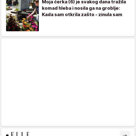
Moja ćerka (6) je svakog dana tražila
komad hleba i nosila ga na groblje:
Kada sam otkrila zašto - zinula sam