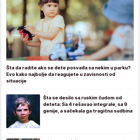
Šta da radite ako se dete posvađa sa nekim u parku?
Evo kako najbolje da reagujete u zavisnosti od
situacije
Šta se desilo sa ruskim čudom od
deteta: Sa 4 rešavao integrale, sa 9
genije, a sačekala ga tragična sudbina