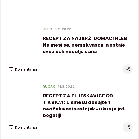
HLEB
3.9.2022.
RECEPT ZA NAJBRŽI DOMAĆI HLEB:
Ne mesi se, nema kvasca, a ostaje
svež čak nedelju dana
Komentariši
RUČAK
11.8.2022.
RECEPT ZA PLJESKAVICE OD
TIKVICA: U smesu dodajte 1
neočekivani sastojak - ukus je još
bogatiji
Komentariši