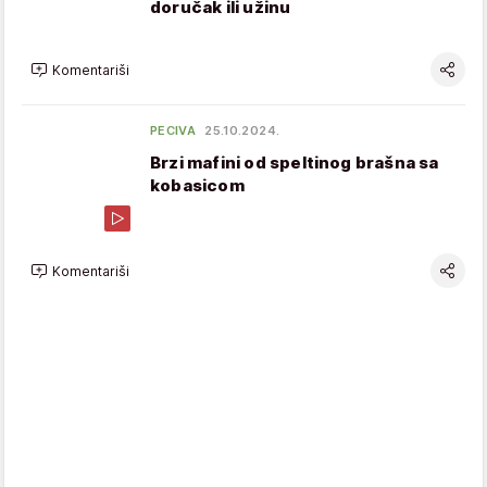
doručak ili užinu
Komentariši
PECIVA
25.10.2024.
Brzi mafini od speltinog brašna sa
kobasicom
Komentariši