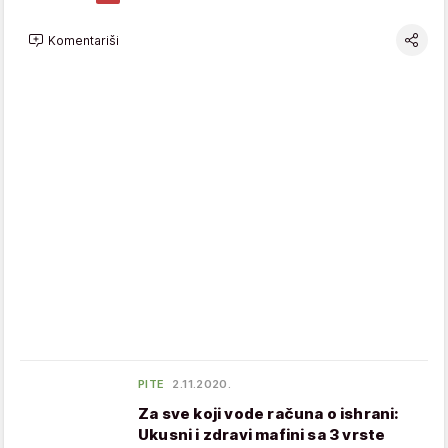
Komentariši
PITE
2.11.2020.
Za sve koji vode računa o ishrani:
Ukusni i zdravi mafini sa 3 vrste