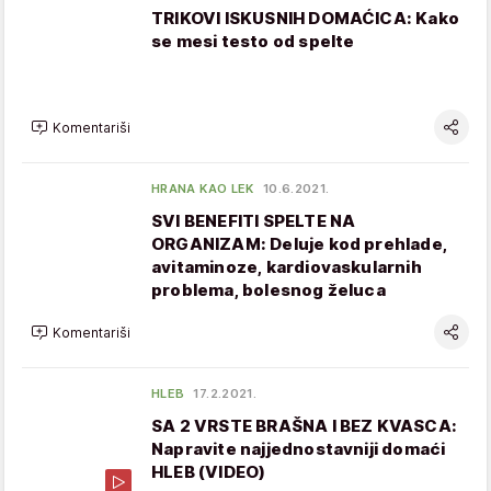
TRIKOVI ISKUSNIH DOMAĆICA: Kako
se mesi testo od spelte
Komentariši
HRANA KAO LEK
10.6.2021.
SVI BENEFITI SPELTE NA
ORGANIZAM: Deluje kod prehlade,
avitaminoze, kardiovaskularnih
problema, bolesnog želuca
Komentariši
HLEB
17.2.2021.
SA 2 VRSTE BRAŠNA I BEZ KVASCA:
Napravite najjednostavniji domaći
HLEB (VIDEO)