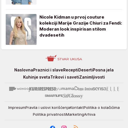
Nicole Kidman u prvoj couture
kolekciji Marije Grazije Chiuri za Fendi:
Moderan look inspirisan stilom
dvadesetih
Stvar
Naslovna
Praznici i slave
Recepti
Deserti
Posna jela
ukusa
Kuhinje sveta
Trikovi i saveti
Zanimljivosti
Impresum
Pravila i uslovi korišćenja
Kontakt
Politika o kolačićima
Politika privatnosti
Marketing
Arhiva