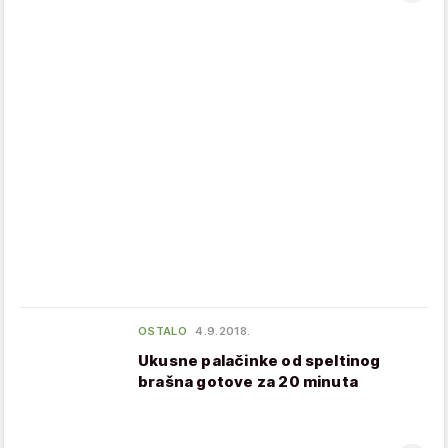
OSTALO
4.9.2018.
Ukusne palačinke od speltinog
brašna gotove za 20 minuta