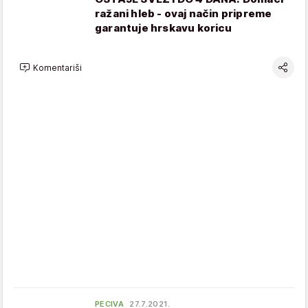
ražani hleb - ovaj način pripreme
garantuje hrskavu koricu
Komentariši
PECIVA
27.7.2021.