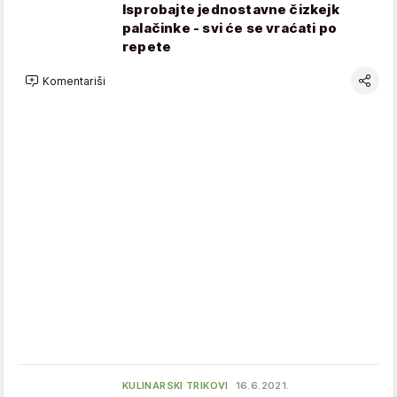
Isprobajte jednostavne čizkejk
palačinke - svi će se vraćati po
repete
Komentariši
KULINARSKI TRIKOVI
16.6.2021.