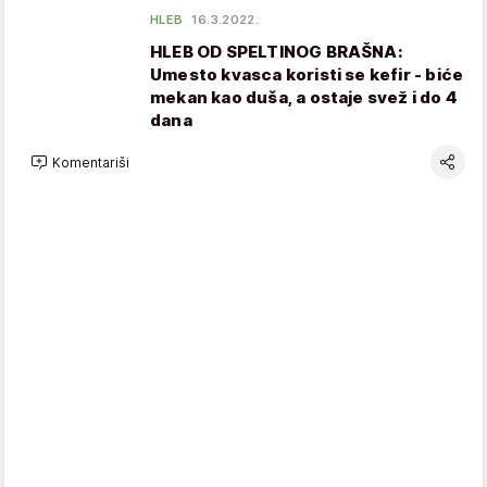
HLEB
16.3.2022.
HLEB OD SPELTINOG BRAŠNA:
Umesto kvasca koristi se kefir - biće
mekan kao duša, a ostaje svež i do 4
dana
Komentariši