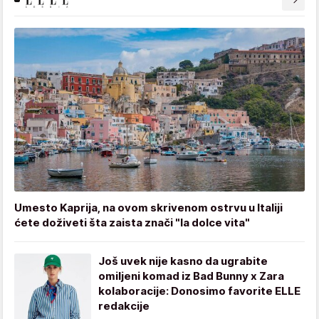
Umesto Kaprija, na ovom skrivenom ostrvu u Italiji
ćete doživeti šta zaista znači "la dolce vita"
Još uvek nije kasno da ugrabite
omiljeni komad iz Bad Bunny x Zara
kolaboracije: Donosimo favorite ELLE
redakcije