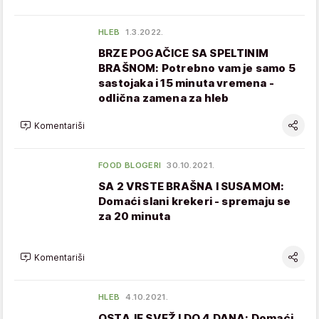
HLEB
1.3.2022.
BRZE POGAČICE SA SPELTINIM
BRAŠNOM: Potrebno vam je samo 5
sastojaka i 15 minuta vremena -
odlična zamena za hleb
Komentariši
FOOD BLOGERI
30.10.2021.
SA 2 VRSTE BRAŠNA I SUSAMOM:
Domaći slani krekeri - spremaju se
za 20 minuta
Komentariši
HLEB
4.10.2021.
OSTAJE SVEŽ I DO 4 DANA: Domaći