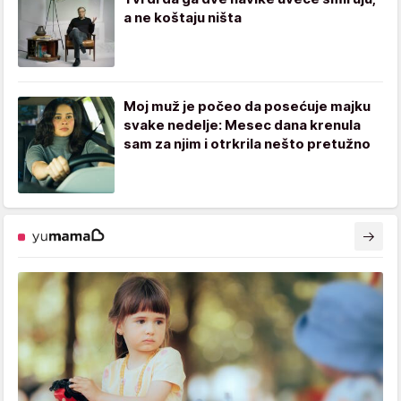
a ne koštaju ništa
Moj muž je počeo da posećuje majku
svake nedelje: Mesec dana krenula
sam za njim i otrkrila nešto pretužno