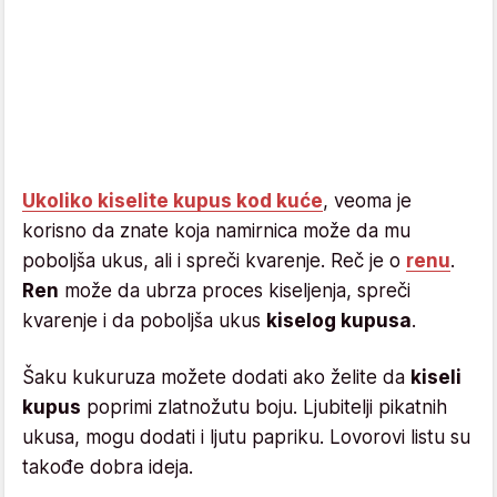
Ukoliko kiselite kupus kod kuće
, veoma je
korisno da znate koja namirnica može da mu
poboljša ukus, ali i spreči kvarenje. Reč je o
renu
.
Ren
može da ubrza proces kiseljenja, spreči
kvarenje i da poboljša ukus
kiselog kupusa
.
Šaku kukuruza možete dodati ako želite da
kiseli
kupus
poprimi zlatnožutu boju. Ljubitelji pikatnih
ukusa, mogu dodati i ljutu papriku. Lovorovi listu su
takođe dobra ideja.