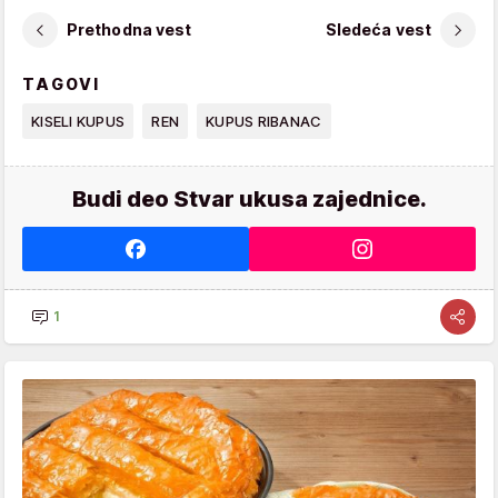
Prethodna vest
Sledeća vest
TAGOVI
KISELI KUPUS
REN
KUPUS RIBANAC
Budi deo Stvar ukusa zajednice.
1