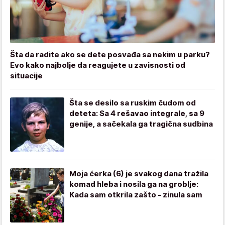
Šta da radite ako se dete posvađa sa nekim u parku?
Evo kako najbolje da reagujete u zavisnosti od
situacije
Šta se desilo sa ruskim čudom od
deteta: Sa 4 rešavao integrale, sa 9
genije, a sačekala ga tragična sudbina
Moja ćerka (6) je svakog dana tražila
komad hleba i nosila ga na groblje:
Kada sam otkrila zašto - zinula sam