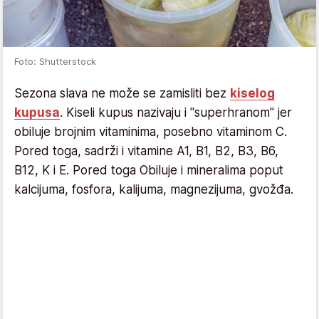
Foto: Shutterstock
Sezona slava ne može se zamisliti bez
kiselog
kupusa
. Kiseli kupus nazivaju i "superhranom" jer
obiluje brojnim vitaminima, posebno vitaminom C.
Pored toga, sadrži i vitamine A1, B1, B2, B3, B6,
B12, K i E. Pored toga Obiluje i mineralima poput
kalcijuma, fosfora, kalijuma, magnezijuma, gvožđa.