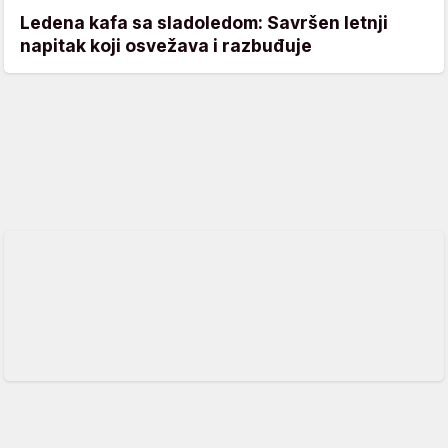
Ledena kafa sa sladoledom: Savršen letnji
napitak koji osvežava i razbuđuje