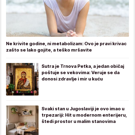
Ne krivite godine, ni metabolizam: Ovo je pravi krivac
zašto se lako gojite, a teško mršavite
Sutra je Trnova Petka, a jedan običaj
poštuje se vekovima: Veruje se da
donosi zdravlje i mir u kuću
Svaki stan u Jugoslaviji je ovo imao u
trpezariji: Hit u modernom enterijeru,
štedi prostor u malim stanovima