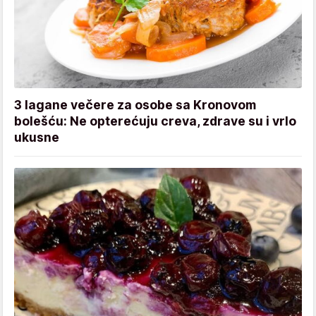
3 lagane večere za osobe sa Kronovom
bolešću: Ne opterećuju creva, zdrave su i vrlo
ukusne