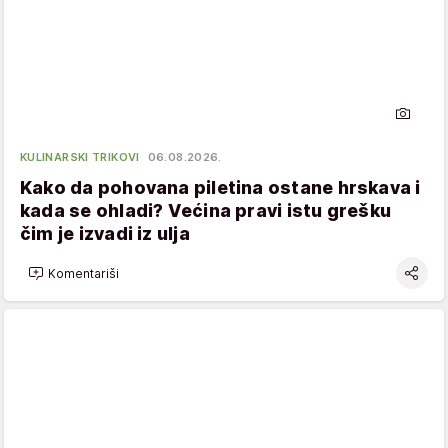
KULINARSKI TRIKOVI
06.08.2026.
Kako da pohovana piletina ostane hrskava i
kada se ohladi? Većina pravi istu grešku
čim je izvadi iz ulja
Komentariši