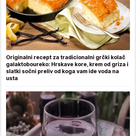
Originalni recept za tradicionalni grčki kolač
galaktoboureko: Hrskave kore, krem od griza i
slatki sočni preliv od koga vam ide voda na
usta