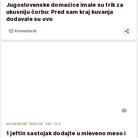
Jugoslovenske domaćice imale su trik za
ukusniju čorbu: Pred sam kraj kuvanja
dodavale su ovo
Komentariši
KULINARSKI TRIKOVI
PRE 13 H
1 jeftin sastojak dodajte u mleveno meso i