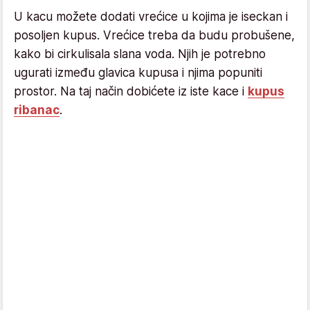
U kacu možete dodati vrećice u kojima je iseckan i
posoljen kupus. Vrećice treba da budu probušene,
kako bi cirkulisala slana voda. Njih je potrebno
ugurati između glavica kupusa i njima popuniti
prostor. Na taj način dobićete iz iste kace i
kupus
ribanac
.