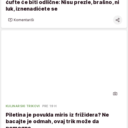
ćufte će biti odlične: Nisu prezle, brašno, ni
luk, iznenadićete se
Komentariši
KULINARSKI TRIKOVI
PRE 19 H
Piletina je povukla miris iz frižidera? Ne
bacajte je odmah, ovaj trik može da
pomogne