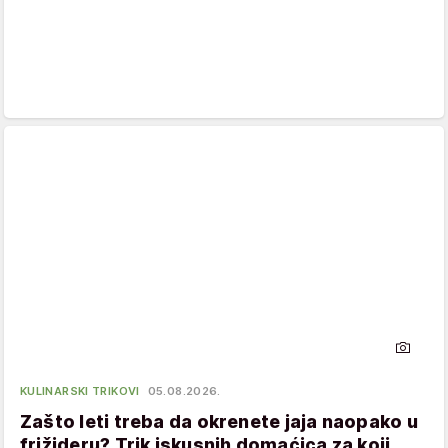
KULINARSKI TRIKOVI
05.08.2026.
Zašto leti treba da okrenete jaja naopako u
frižideru? Trik iskusnih domaćica za koji