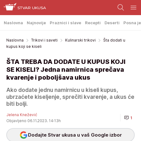
Naslovna
Najnovije
Praznici i slave
Recepti
Deserti
Posna je
Naslovna
Trikovi i saveti
Kulinarski trikovi
Šta dodati u
kupus koji se kiseli
ŠTA TREBA DA DODATE U KUPUS KOJI
SE KISELI? Jedna namirnica sprečava
kvarenje i poboljšava ukus
Ako dodate jednu namirnicu u kiseli kupus,
ubrzaćete kiseljenje, sprečiti kvarenje, a ukus će
biti bolji.
Jelena Knežević
1
Objavljeno 06.11.2023. 14:13h
Dodajte Stvar ukusa u vaš Google izbor