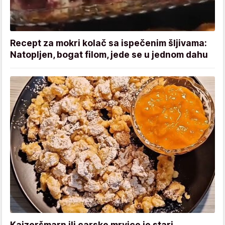
Recept za mokri kolač sa ispečenim šljivama:
Natopljen, bogat filom, jede se u jednom dahu
Kajzeršmarn ili carske mrvice je stari