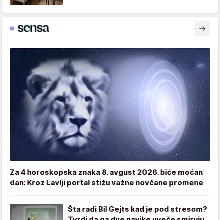
Za 4 horoskopska znaka 8. avgust 2026. biće moćan
dan: Kroz Lavlji portal stižu važne novčane promene
Šta radi Bil Gejts kad je pod stresom?
Tvrdi da ga dve navike uveče smiruju,