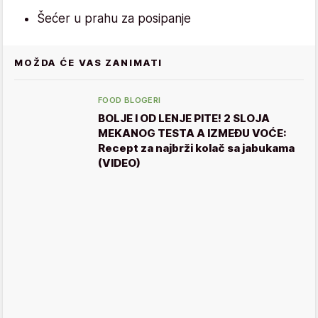
Šećer u prahu za posipanje
MOŽDA ĆE VAS ZANIMATI
FOOD BLOGERI
BOLJE I OD LENJE PITE! 2 SLOJA
MEKANOG TESTA A IZMEĐU VOĆE:
Recept za najbrži kolač sa jabukama
(VIDEO)