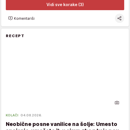
Vidi sve korake (3)
Komentariši
RECEPT
KOLAČI
04.08.2026.
Neobične posne vanilice na šolje: Umesto