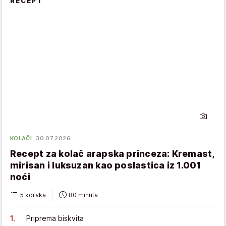
RECEPT
KOLAČI
30.07.2026.
Recept za kolač arapska princeza: Kremast,
mirisan i luksuzan kao poslastica iz 1.001
noći
5 koraka
80 minuta
Priprema biskvita