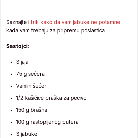
Saznajte i
trik kako da vam jabuke ne potamne
kada vam trebaju za pripremu poslastica.
Sastojci
:
3 jaja
75 g šećera
Vanilin šećer
1/2 kašičice praška za pecivo
150 g brašna
100 g rastopljenog putera
3 jabuke