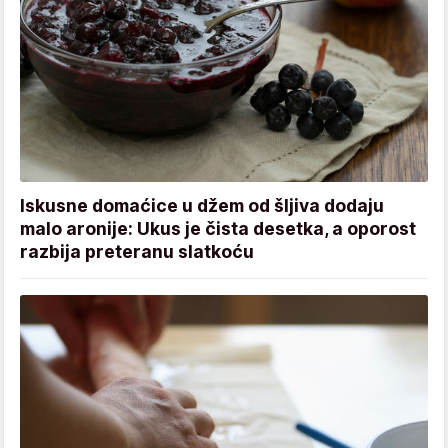
Iskusne domaćice u džem od šljiva dodaju
malo aronije: Ukus je čista desetka, a oporost
razbija preteranu slatkoću