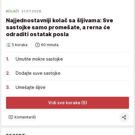
KOLAČI
31.07.2026.
Najjednostavniji kolač sa šljivama: Sve
sastojke samo promešate, a rerna će
odraditi ostatak posla
5 koraka
60 minuta
Umutite mokre sastojke
Dodajte suve sastojke
Umešajte šljive
Vidi sve korake (5)
Komentariši