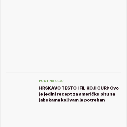
POST NA ULJU
HRSKAVO TESTO I FIL KOJI CURI: Ovo
je jedini recept za američku pitu sa
jabukama koji vam je potreban