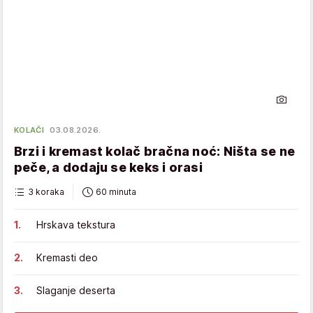
KOLAČI
03.08.2026.
Brzi i kremast kolač bračna noć: Ništa se ne
peče, a dodaju se keks i orasi
3 koraka
60 minuta
Hrskava tekstura
Kremasti deo
Slaganje deserta