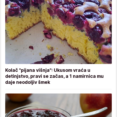
Kolač "pijana višnja": Ukusom vraća u
detinjstvo, pravi se začas, a 1 namirnica mu
daje neodoljiv šmek