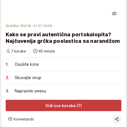
SLATKA TESTA
27.07.2026.
Kako se pravi autentična portokalopita?
Najčuvenija grčka poslastica sa narandžom
7 koraka
65 minuta
Osušite kore
Skuvajte sirup
Napravite smesu
Vidi sve korake (7)
Komentariši