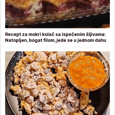
Recept za mokri kolač sa ispečenim šljivama:
Natopljen, bogat filom, jede se u jednom dahu