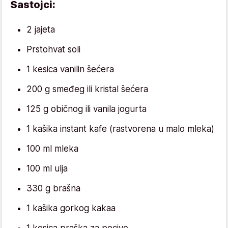
Sastojci:
2 jajeta
Prstohvat soli
1 kesica vanilin šećera
200 g smeđeg ili kristal šećera
125 g običnog ili vanila jogurta
1 kašika instant kafe (rastvorena u malo mleka)
100 ml mleka
100 ml ulja
330 g brašna
1 kašika gorkog kakaa
1 kesica praška za pecivo