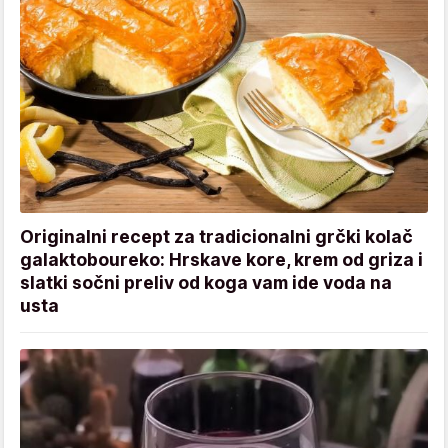
Originalni recept za tradicionalni grčki kolač
galaktoboureko: Hrskave kore, krem od griza i
slatki sočni preliv od koga vam ide voda na
usta