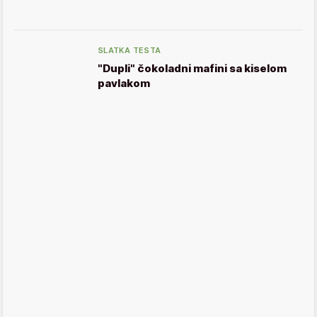
SLATKA TESTA
"Dupli" čokoladni mafini sa kiselom
pavlakom