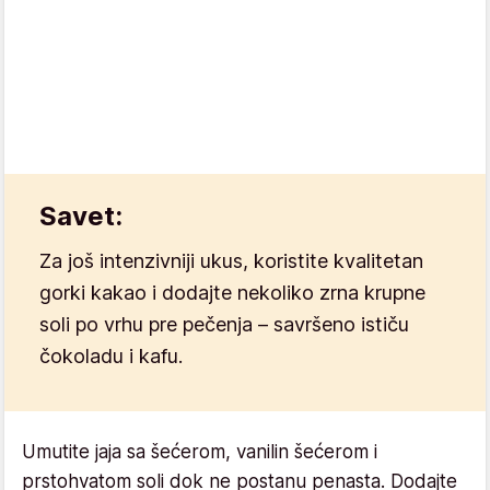
Savet:
Za još intenzivniji ukus, koristite kvalitetan
gorki kakao i dodajte nekoliko zrna krupne
soli po vrhu pre pečenja – savršeno ističu
čokoladu i kafu.
Umutite jaja sa šećerom, vanilin šećerom i
prstohvatom soli dok ne postanu penasta. Dodajte