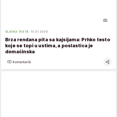
SLATKA TESTA
15.07.2026.
Brza rendana pita sa kajsijama: Prhko testo
koje se topi u ustima, a poslastica je
domaćinska
Komentariši