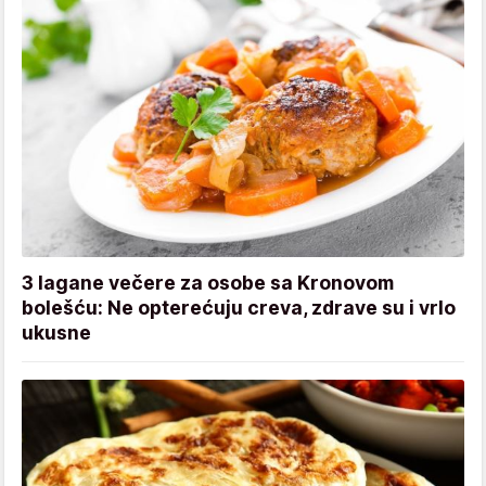
3 lagane večere za osobe sa Kronovom
bolešću: Ne opterećuju creva, zdrave su i vrlo
ukusne