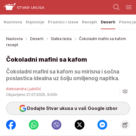
Naslovna
Najnovije
Praznici i slave
Recepti
Deserti
Posna je
Naslovna
Deserti
Slatka testa
Čokoladni mafini sa kafom
recept
Čokoladni mafini sa kafom
Čokoladni mafini sa kafom su mirisna i sočna
poslastica idealna uz šolju omiljenog napitka.
Aleksandra Ljubičić
Objavljeno 27.07.2025. 9:00h
Dodajte Stvar ukusa u vaš Google izbor