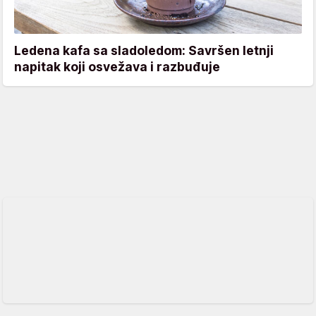
Ledena kafa sa sladoledom: Savršen letnji
napitak koji osvežava i razbuđuje