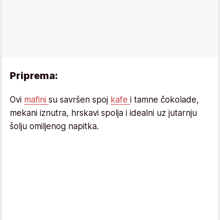
Priprema:
Ovi
mafini
su savršen spoj
kafe
i tamne čokolade,
mekani iznutra, hrskavi spolja i idealni uz jutarnju
šolju omiljenog napitka.