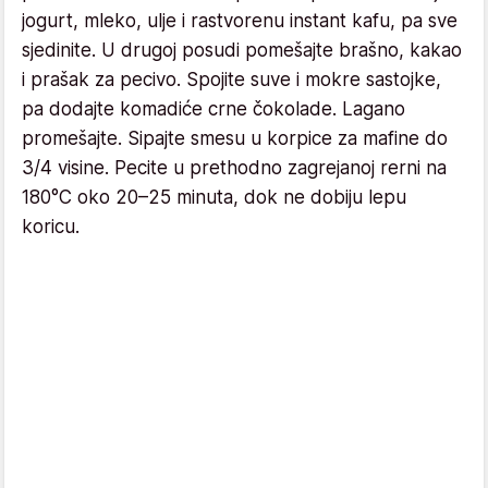
jogurt, mleko, ulje i rastvorenu instant kafu, pa sve
sjedinite. U drugoj posudi pomešajte brašno, kakao
i prašak za pecivo. Spojite suve i mokre sastojke,
pa dodajte komadiće crne čokolade. Lagano
promešajte. Sipajte smesu u korpice za mafine do
3/4 visine. Pecite u prethodno zagrejanoj rerni na
180°C oko 20–25 minuta, dok ne dobiju lepu
koricu.