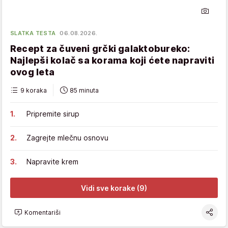
SLATKA TESTA
06.08.2026.
Recept za čuveni grčki galaktobureko:
Najlepši kolač sa korama koji ćete napraviti
ovog leta
9 koraka
85 minuta
Pripremite sirup
Zagrejte mlečnu osnovu
Napravite krem
Vidi sve korake (9)
Komentariši