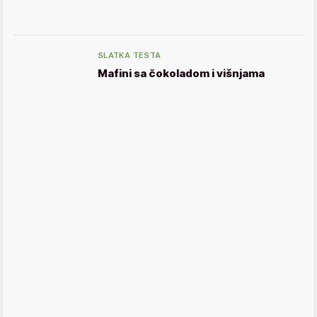
SLATKA TESTA
Mafini sa čokoladom i višnjama