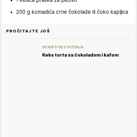
200 g komadića crne čokolade ili čoko kapljica
PROČITAJTE JOŠ
DESERTI BEZ PEČENJA
Keks torta sa čokoladom i kafom