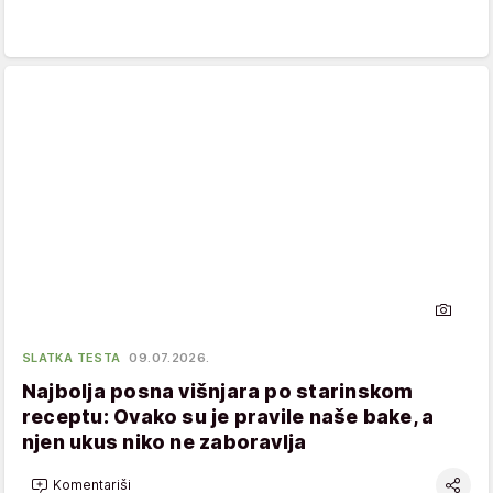
SLATKA TESTA
09.07.2026.
Najbolja posna višnjara po starinskom
receptu: Ovako su je pravile naše bake, a
njen ukus niko ne zaboravlja
Komentariši