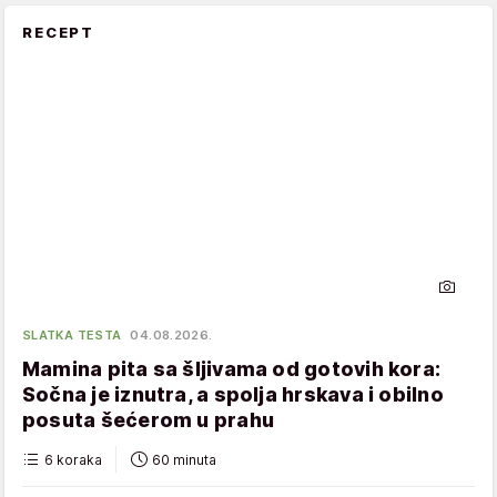
RECEPT
SLATKA TESTA
04.08.2026.
Mamina pita sa šljivama od gotovih kora:
Sočna je iznutra, a spolja hrskava i obilno
posuta šećerom u prahu
6 koraka
60 minuta