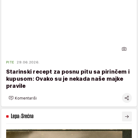
PITE
29.06.2026.
Starinski recept za posnu pitu sa pirinčem i
kupusom: Ovako su je nekada naše majke
pravile
Komentariši