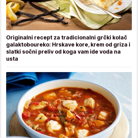
Originalni recept za tradicionalni grčki kolač
galaktoboureko: Hrskave kore, krem od griza i
slatki sočni preliv od koga vam ide voda na
usta