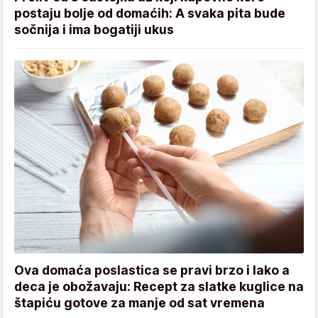
postaju bolje od domaćih: A svaka pita bude
sočnija i ima bogatiji ukus
Ova domaća poslastica se pravi brzo i lako a
deca je obožavaju: Recept za slatke kuglice na
štapiću gotove za manje od sat vremena