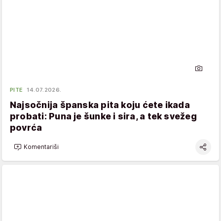
PITE
14.07.2026.
Najsočnija španska pita koju ćete ikada
probati: Puna je šunke i sira, a tek svežeg
povrća
Komentariši