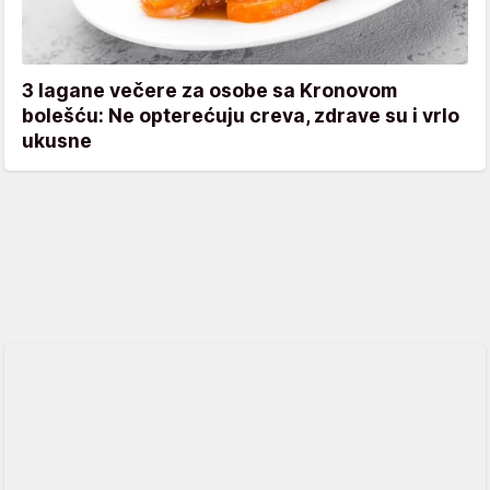
3 lagane večere za osobe sa Kronovom
bolešću: Ne opterećuju creva, zdrave su i vrlo
ukusne