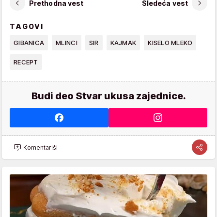
Prethodna vest
Sledeća vest
TAGOVI
GIBANICA
MLINCI
SIR
KAJMAK
KISELO MLEKO
RECEPT
Budi deo Stvar ukusa zajednice.
Komentariši