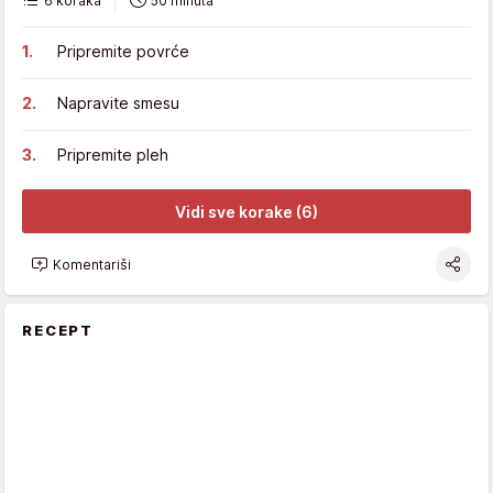
6 koraka
50 minuta
Pripremite povrće
Napravite smesu
Pripremite pleh
Vidi sve korake (6)
Komentariši
RECEPT