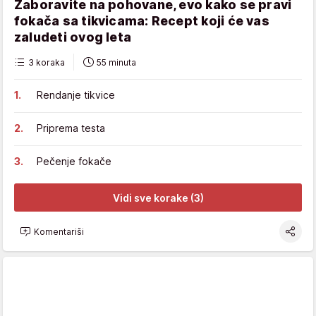
Zaboravite na pohovane, evo kako se pravi
fokača sa tikvicama: Recept koji će vas
zaludeti ovog leta
3 koraka
55 minuta
Rendanje tikvice
Priprema testa
Pečenje fokače
Vidi sve korake (3)
Komentariši