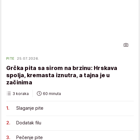
PITE
25.07.2026.
Grčka pita sa sirom na brzinu: Hrskava
spolja, kremasta iznutra, a tajna je u
začinima
3 koraka
60 minuta
Slaganje pite
Dodatak filu
Pečenje pite