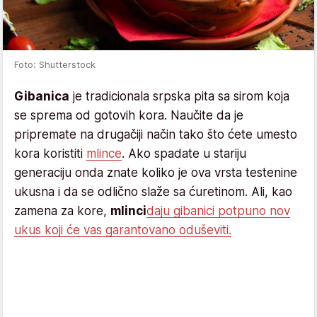
Foto: Shutterstock
Gibanica
je tradicionala srpska pita sa sirom koja
se sprema od gotovih kora. Naučite da je
pripremate na drugačiji način tako što ćete umesto
kora koristiti
mlince
. Ako spadate u stariju
generaciju onda znate koliko je ova vrsta testenine
ukusna i da se odlično slaže sa ćuretinom. Ali, kao
zamena za kore,
mlinci
daju gibanici potpuno nov
ukus koji će vas garantovano oduševiti.