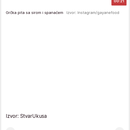
00:21
Grčka pita sa sirom i spanaćem
Izvor: Instagram/gayanefood
Izvor: StvarUkusa