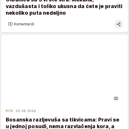
vazdušasta i toliko ukusna da ćete je praviti
nekoliko puta nedeljno
Komentariši
PITE
30.06.2026.
Bosanska razljevuša sa tikvicama: Pravi se
u jednoj posudi, nema razvlačenja kora, a