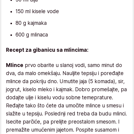
150 ml kisele vode
80 g kajmaka
600 g mlinaca
Recept za gibanicu sa mlincima:
Mlince
prvo obarite u slanoj vodi, samo minut do
dva, da malo omekšaju. Nauljite tepsiju i poređajte
mlince da pokriju dno. Umutite jaja (5 komada), sir,
jogrut, kiselo mleko i kajmak. Dobro promešajte, pa
dodajte ulje i kiselu vodu sobne temeprature.
Ređajte tako što ćete da umočite mlince u smesu i
slažite u tepsiju. Poslednji red treba da budu mlinci.
Isecite parčiće, pa prelijte preostalom smesom. I
premažite umućenim jajetom. Pospite susamom i