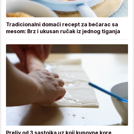
Tradicionalni domaći recept za bećarac sa
mesom: Brz i ukusan ručak iz jednog tiganja
Preliv od 3 sastojka uz koji kupovne kore