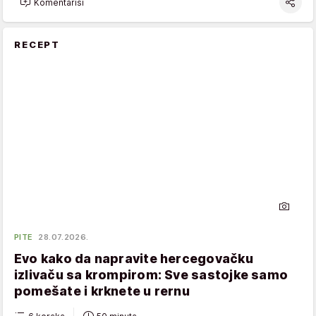
Komentariši
RECEPT
PITE
28.07.2026.
Evo kako da napravite hercegovačku
izlivaču sa krompirom: Sve sastojke samo
pomešate i krknete u rernu