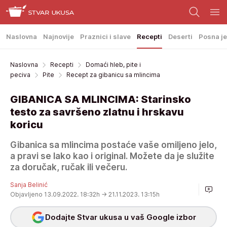
Naslovna
Najnovije
Praznici i slave
Recepti
Deserti
Posna je
Naslovna
Recepti
Domaći hleb, pite i
peciva
Pite
Recept za gibanicu sa mlincima
GIBANICA SA MLINCIMA: Starinsko
testo za savršeno zlatnu i hrskavu
koricu
Gibanica sa mlincima postaće vaše omiljeno jelo,
a pravi se lako kao i original. Možete da je služite
za doručak, ručak ili večeru.
Sanja Belinić
Objavljeno 13.09.2022. 18:32h
→ 21.11.2023. 13:15h
Dodajte Stvar ukusa u vaš Google izbor