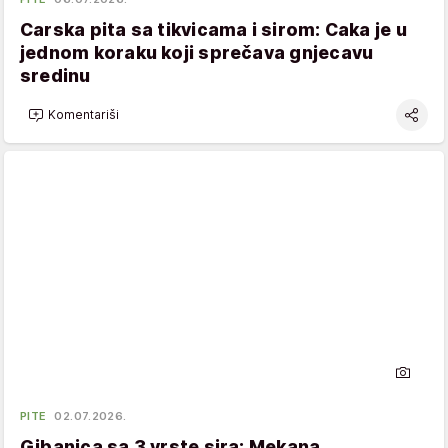
Carska pita sa tikvicama i sirom: Caka je u
jednom koraku koji sprečava gnjecavu
sredinu
Komentariši
PITE
02.07.2026.
Gibanica sa 3 vrste sira: Mekana,