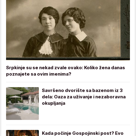
Srpkinje su se nekad zvale ovako: Koliko žena danas
poznajete sa ovim imenima?
Savršeno dvorište sa bazenom iz 3
dela: Oaza za uživanje i nezaboravna
okupljanja
Kada počinje Gospojinski post? Evo