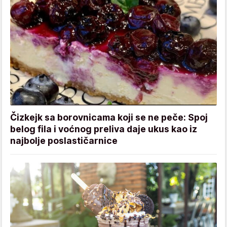
Čizkejk sa borovnicama koji se ne peče: Spoj
belog fila i voćnog preliva daje ukus kao iz
najbolje poslastičarnice