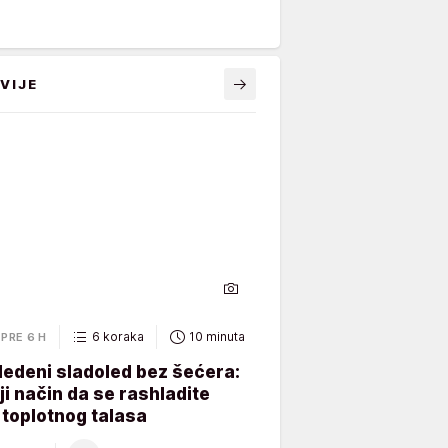
VIJE
6 koraka
10 minuta
PRE 6 H
ledeni sladoled bez šećera:
ji način da se rashladite
toplotnog talasa