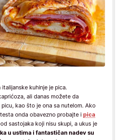
italijanske kuhinje je pica.
 kaprićoza, ali danas možete da
 picu, kao što je ona sa nutelom. Ako
d testa onda obavezno probajte i
pica
d sastojaka koji nisu skupi, a ukus je
ka u ustima i fantastičan nadev su