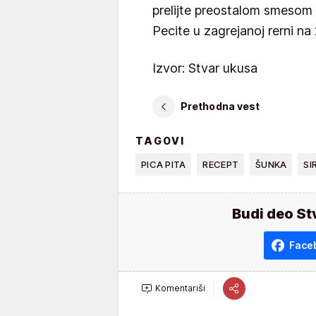
prelijte preostalom smesom 
Pecite u zagrejanoj rerni n
Izvor: Stvar ukusa
Prethodna vest
TAGOVI
PICA PITA
RECEPT
ŠUNKA
SI
Budi deo St
Face
Komentariši