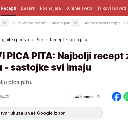
Recepti
Deserti
Posna jela
Kuhinje sveta
Trikovi i saveti
Supe čorbe potaži
Glavno jelo
Jednostavni recepti
P
b, pite i peciva
Pite
Recept za pica pitu
PICA PITA: Najbolji recept 
- sastojke svi imaju
ju pica pitu.
6:40h
Komentariši
tvar ukusa u vaš Google izbor