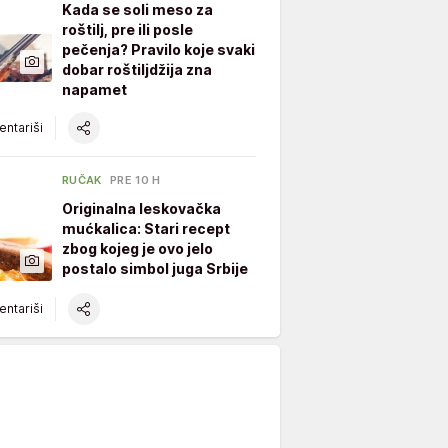
Kada se soli meso za
roštilj, pre ili posle
pečenja? Pravilo koje svaki
dobar roštiljdžija zna
napamet
ntariši
RUČAK
PRE 10 H
Originalna leskovačka
mućkalica: Stari recept
zbog kojeg je ovo jelo
postalo simbol juga Srbije
ntariši