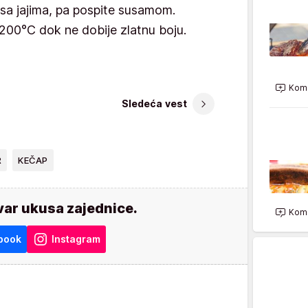
sa jajima, pa pospite susamom.
a 200°C dok ne dobije zlatnu boju.
Kome
Sledeća vest
R
KEČAP
var ukusa zajednice.
Kome
book
Instagram