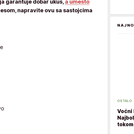
ja garantuje dobar ukus,
a umesto
mesom, napravite ovu sa sastojcima
NAJNO
te
OSTALO
vo
Voćni 
Najbol
tokom 