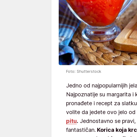
Foto: Shutterstock
Jedno od najpopularnijih jela 
Najpoznatije su margarita i
pronađete i recept za slatku
volite da jedete ovo jelo o
pitu
.
Jednostavno se pravi, o
fantastičan.
Korica koja krc