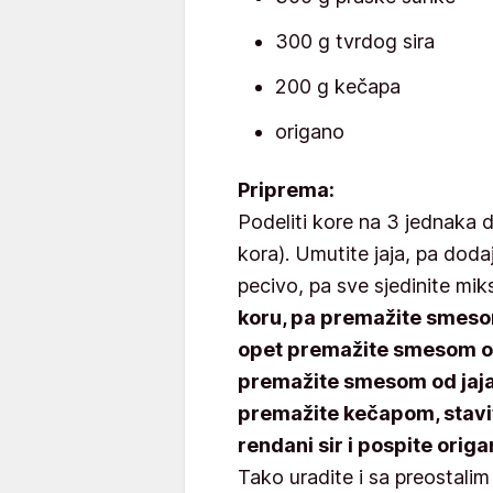
300 g tvrdog sira
200 g kečapa
origano
Priprema:
Podeliti kore na 3 jednaka 
kora). Umutite jaja, pa dodaj
pecivo, pa sve sjedinite mi
koru, pa premažite smesom
opet premažite smesom od 
premažite smesom od jaja.
premažite kečapom, stavit
rendani sir i pospite origan
Tako uradite i sa preostali