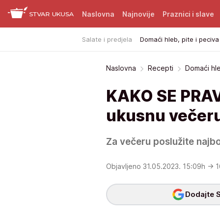
Naslovna
Najnovije
Praznici i slave
Salate i predjela
Domaći hleb, pite i peciva
Naslovna
Recepti
Domaći hle
KAKO SE PRAVI 
ukusnu večeru 
Za večeru poslužite najbol
Objavljeno 31.05.2023. 15:09h
→ 1
Dodajte S