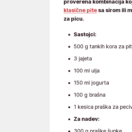
proverena kombinacija ko
klasične pite
sa sirom ili 
za picu.
Sastojci:
500 g tankih kora za pi
3 jajeta
100 ml ulja
150 ml jogurta
100 g brašna
1 kesica praška za peci
Za nadev:
300 g praške šunke