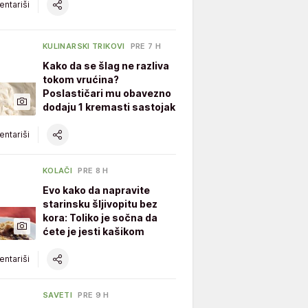
ntariši
KULINARSKI TRIKOVI
PRE 7 H
Kako da se šlag ne razliva
tokom vrućina?
Poslastičari mu obavezno
dodaju 1 kremasti sastojak
ntariši
KOLAČI
PRE 8 H
Evo kako da napravite
starinsku šljivopitu bez
kora: Toliko je sočna da
ćete je jesti kašikom
ntariši
SAVETI
PRE 9 H