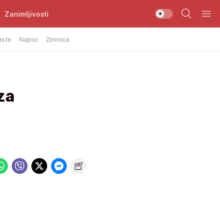
Zanimljivosti
aste
Napici
Zimnica
za