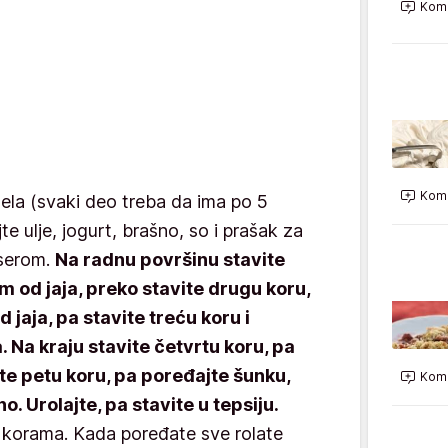
Kome
Kome
dela (svaki deo treba da ima po 5
te ulje, jogurt, brašno, so i prašak za
kserom.
Na radnu površinu stavite
 od jaja, preko stavite drugu koru,
jaja, pa stavite treću koru i
 Na kraju stavite četvrtu koru, pa
e petu koru, pa poređajte šunku,
Kome
o. Urolajte, pa stavite u tepsiju.
m korama. Kada poređate sve rolate