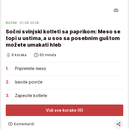
RUČAK
01.08.2026.
Sočni svinjski kotleti sa paprikom: Meso se
topi u ustima, a u sos sa posebnim guštom
možete umakati hleb
6 koraka
60 minuta
Pripremite meso
Isecite povrće
Zapecite kotlete
Vidi sve korake (6)
Komentariši