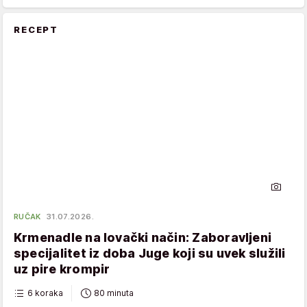
RECEPT
RUČAK
31.07.2026.
Krmenadle na lovački način: Zaboravljeni
specijalitet iz doba Juge koji su uvek služili
uz pire krompir
6 koraka
80 minuta