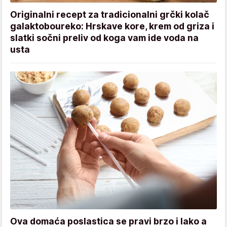
Originalni recept za tradicionalni grčki kolač
galaktoboureko: Hrskave kore, krem od griza i
slatki sočni preliv od koga vam ide voda na
usta
Ova domaća poslastica se pravi brzo i lako a