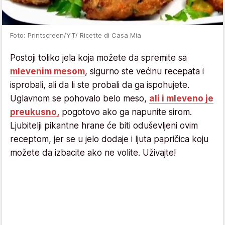
Foto: Printscreen/YT/ Ricette di Casa Mia
Postoji toliko jela koja možete da spremite sa
mlevenim mesom
, sigurno ste većinu recepata i
isprobali, ali da li ste probali da ga ispohujete.
Uglavnom se pohovalo belo meso,
ali i mleveno je
preukusno,
pogotovo ako ga napunite sirom.
Ljubitelji pikantne hrane će biti oduševljeni ovim
receptom, jer se u jelo dodaje i ljuta papričica koju
možete da izbacite ako ne volite. Uživajte!