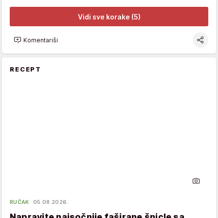
Vidi sve korake (5)
Komentariši
RECEPT
RUČAK
05.08.2026.
Napravite najsočnije faširane šnicle sa