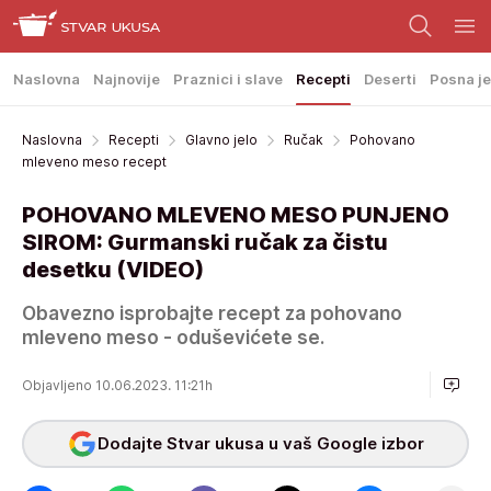
Naslovna
Najnovije
Praznici i slave
Recepti
Deserti
Posna je
Naslovna
Recepti
Glavno jelo
Ručak
Pohovano
mleveno meso recept
POHOVANO MLEVENO MESO PUNJENO
SIROM: Gurmanski ručak za čistu
desetku (VIDEO)
Obavezno isprobajte recept za pohovano
mleveno meso - oduševićete se.
Objavljeno 10.06.2023. 11:21h
Dodajte Stvar ukusa u vaš Google izbor