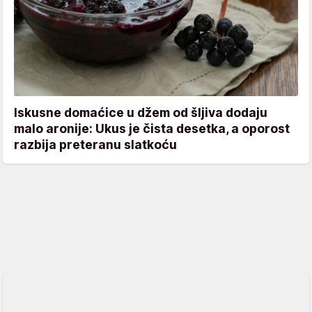
Iskusne domaćice u džem od šljiva dodaju
malo aronije: Ukus je čista desetka, a oporost
razbija preteranu slatkoću