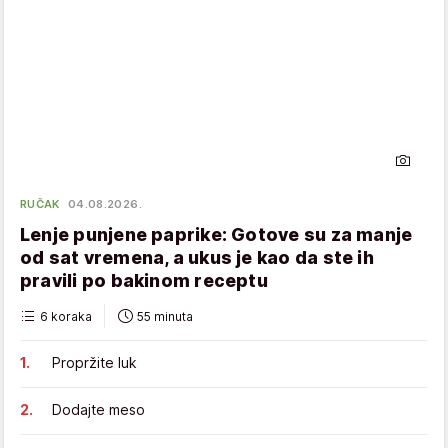
RUČAK
04.08.2026.
Lenje punjene paprike: Gotove su za manje
od sat vremena, a ukus je kao da ste ih
pravili po bakinom receptu
6 koraka
55 minuta
Propržite luk
Dodajte meso