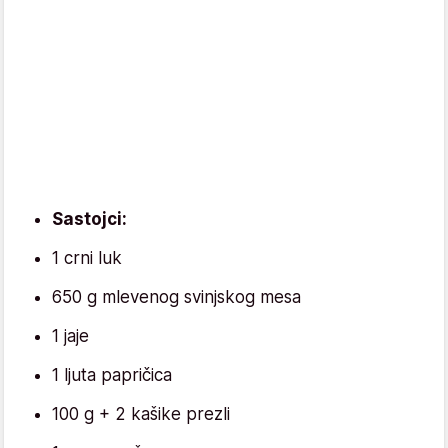
Sastojci:
1 crni luk
650 g mlevenog svinjskog mesa
1 jaje
1 ljuta papričica
100 g + 2 kašike prezli