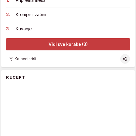
Priprema mesa
Krompir i začini
Kuvanje
Vidi sve korake (3)
Komentariši
RECEPT