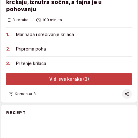
krckaju, iznutra sočna, a tajna je u
pohovanju
3 koraka
100 minuta
Marinada i sređivanje krilaca
Priprema poha
Prženje krilaca
Vidi sve korake (3)
Komentariši
RECEPT