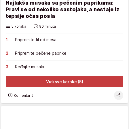
Najlakša musaka sa pečenim paprikama:
Pravi se od nekoliko sastojaka, a nestaje iz
tepsije očas posla
5 koraka
90 minuta
Pripremite fil od mesa
Pripremite pečene paprike
Ređajte musaku
Vidi sve korake (5)
Komentariši