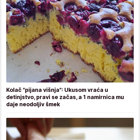
Kolač "pijana višnja": Ukusom vraća u
detinjstvo, pravi se začas, a 1 namirnica mu
daje neodoljiv šmek