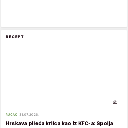
RECEPT
RUČAK
31.07.2026.
Hrskava pileća krilca kao iz KFC-a: Spolja