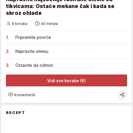
tikvicama: Ostaće mekane čak i kada se
skroz ohlade
6 koraka
40 minuta
Pripremite povrće
Napravite smesu
Ostavite da odmori
Vidi sve korake (6)
Komentariši
RECEPT