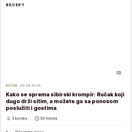
RECEPT
RUČAK
04.08.2026.
Kako se sprema sibirski krompir: Ručak koji
dugo drži sitim, a možete ga sa ponosom
poslužiti i gostima
3 koraka
50 minuta