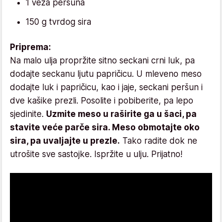
1 veza peršuna
150 g tvrdog sira
Priprema:
Na malo ulja propržite sitno seckani crni luk, pa
dodajte seckanu ljutu papričicu. U mleveno meso
dodajte luk i papričicu, kao i jaje, seckani peršun i
dve kašike prezli. Posolite i pobiberite, pa lepo
sjedinite.
Uzmite meso u raširite ga u šaci, pa
stavite veće parče sira. Meso obmotajte oko
sira, pa uvaljajte u prezle.
Tako radite dok ne
utrošite sve sastojke. Ispržite u ulju. Prijatno!